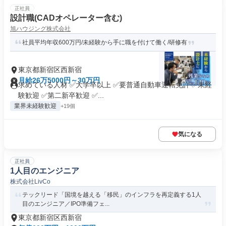
正社員
設計職(CADオペレーター含む)
旭ハウジング株式会社
社員平均年収600万円/未経験から手に職を付けて働く/研修有
東京都新宿区西新宿
月給26万5000円～30万円
求めている人材 ✅大学卒以上 ✅要普通自動車運転免許 ✅未経
験歓迎 ✅第二新卒歓迎 ✅...
業界未経験歓迎
+19個
気になる
正社員
1人目のエンジニア
株式会社LivCo
テックリード「国境を越える「移民」のインフラを再定義する1人
目のエンジニア／IPO準備フェ...
東京都新宿区西新宿