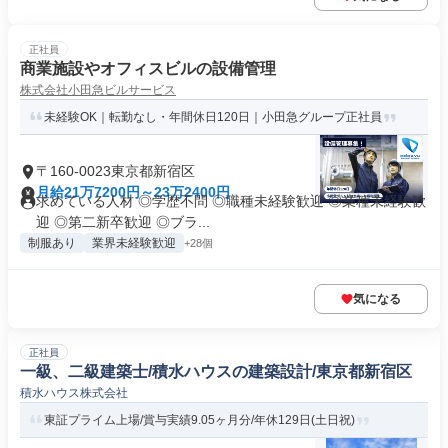
正社員
商業施設やオフィスビルの設備管理
株式会社小田急ビルサービス
未経験OK｜転勤なし・年間休日120日｜小田急グループ正社員
〒160-0023東京都新宿区
月給21万7200円～23万2400円
求めている人材 ◎学歴不問 ◎職種未経験歓迎 ◎業種未経験歓
迎 ◎第二新卒歓迎 ◎ブラ...
制服あり
業界未経験歓迎
+28個
気になる
正社員
一級、二級建築士/積水ハウスの建築設計/東京都新宿区
積水ハウス株式会社
東証プライム上場/賞与実績9.05ヶ月分/年休129日(土日祝)