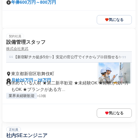
年俸600万円～800万円
気になる
契約社員
設備管理スタッフ
株式会社東武
【新宿駅チカ徒歩5分✨】安定の官公庁でイチからプロ目指せる✨
東京都新宿区歌舞伎町
月給26万円～28万円
求めている人材 ★第二新卒歓迎 ★未経験OK ★経験が浅い方
もOK ★ブランクがある方...
業界未経験歓迎
+13個
気になる
正社員
社内SEエンジニア