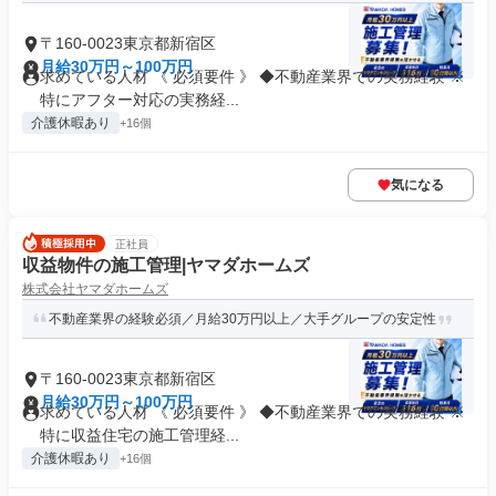
〒160-0023東京都新宿区
月給30万円～100万円
求めている人材 《 必須要件 》 ◆不動産業界での実務経験 ※
特にアフター対応の実務経...
介護休暇あり
+16個
気になる
正社員
収益物件の施工管理|ヤマダホームズ
株式会社ヤマダホームズ
不動産業界の経験必須／月給30万円以上／大手グループの安定性
〒160-0023東京都新宿区
月給30万円～100万円
求めている人材 《 必須要件 》 ◆不動産業界での実務経験 ※
特に収益住宅の施工管理経...
介護休暇あり
+16個