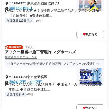
〒160-0021東京都新宿区歌舞伎町
月給30万円以上
求めている人材 ★学歴不問／第二新卒歓迎／ブランクOK★
【必須条件】 ■普通自動車...
年間休日120日以上
+10個
気になる
正社員
アフター担当の施工管理|ヤマダホームズ
株式会社ヤマダホームズ
住宅メーカーの経験必須／月給40万円～／大手グループの安定性
〒160-0023東京都新宿区
月給40万円～100万円
求めている人材 《 必須要件 》 ◆住宅メーカーでの実務経験5
年以上 ◆普通自動車運転...
介護休暇あり
+15個
気になる