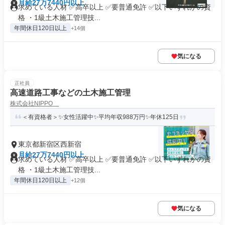
月給27万7440円以上
求めている人材 ✅高卒以上 ✅要普通免許 ✅以下いずれかの資
格 ・1級土木施工管理技...
年間休日120日以上
+14個
気になる
正社員
高速道路工事などの土木施工管理
株式会社NIPPO
＜有資格者＞✨女性活躍中✨平均年収988万円✨年休125日
東京都新宿区西新宿
月給27万7440円以上
求めている人材 ✅高卒以上 ✅要普通免許 ✅以下いずれかの資
格 ・1級土木施工管理技...
年間休日120日以上
+12個
気になる