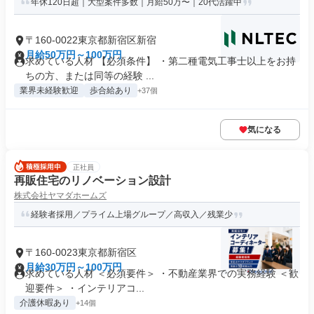
年休120日超｜大型案件多数｜月給50万〜｜20代活躍中
〒160-0022東京都新宿区新宿
月給50万円～100万円
求めている人材 【必須条件】 ・第二種電気工事士以上をお持
ちの方、または同等の経験 ...
業界未経験歓迎
歩合給あり
+37個
気になる
正社員
再販住宅のリノベーション設計
株式会社ヤマダホームズ
経験者採用／プライム上場グループ／高収入／残業少
〒160-0023東京都新宿区
月給30万円～100万円
求めている人材 ＜必須要件＞ ・不動産業界での実務経験 ＜歓
迎要件＞ ・インテリアコ...
介護休暇あり
+14個