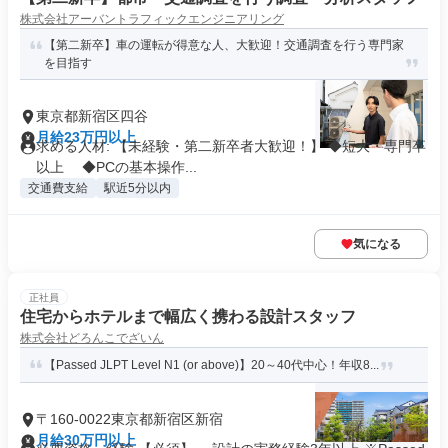
株式会社アーバントラフィックエンジニアリング
【第二新卒】車の運転が得意な人、大歓迎！交通調査を行う専門家
を目指す
東京都新宿区四谷
月給23万円以上
求める人材: 【未経験・第二新卒者大歓迎！】 ◆短大・専門卒
以上 ◆PCの基本操作...
交通費支給
駅近5分以内
気になる
正社員
住宅からホテルまで幅広く携わる設計スタッフ
株式会社どろんこでざいん
【Passed JLPT Level N1 (or above)】20～40代中心！年収8...
〒160-0022東京都新宿区新宿
月給30万円以上