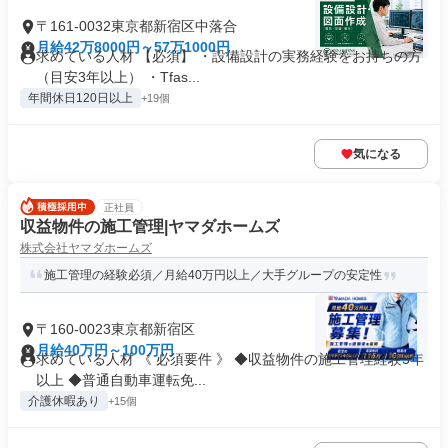
〒161-0032東京都新宿区中落合
月給42万8000円～57万1000円
求めている人材 【必須】 ・設備設計の実務経験をお持ちの方
（目安3年以上） ・Tfas...
年間休日120日以上
+19個
気になる
正社員
収益物件の施工管理|ヤマダホームズ
株式会社ヤマダホームズ
施工管理の経験必須／月給40万円以上／大手グループの安定性
〒160-0023東京都新宿区
月給40万円～100万円
求めている人材 《 必須要件 》 ◆収益物件の施工管理経験5年
以上 ◆普通自動車運転免...
介護休暇あり
+15個