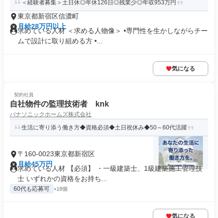
＜経験者募集＞土日休◎年休126日◎残業少◎年収953万円
東京都新宿区信濃町
月給28万円以上
求めている人材 ＜求める人物像＞ •専門性を生かしながらチー
ムで設計に取り組める方 •...
気になる
契約社員
自社物件の監理技術者 knk
パナソニックホームズ株式会社
生活に寄り添う働き方◆資格必須◆土日祝休み◆50～60代活躍
〒160-0023東京都新宿区
月給45万円
求めている人材 【必須】 ・一級建築士、1級建築施工管理技
士 いずれかの資格をお持ち...
60代も応募可
+18個
気になる