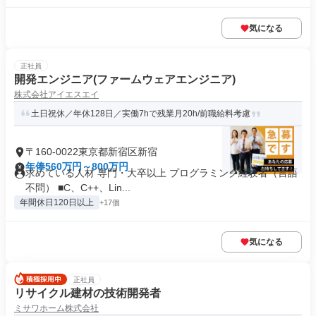
気になる
正社員
開発エンジニア(ファームウェアエンジニア)
株式会社アイエスエイ
土日祝休／年休128日／実働7hで残業月20h/前職給料考慮
〒160-0022東京都新宿区新宿
年俸560万円～800万円
求めている人材 専門・大卒以上 プログラミング経験者（言語
不問） ■C、C++、Lin...
年間休日120日以上
+17個
気になる
正社員
リサイクル建材の技術開発者
ミサワホーム株式会社