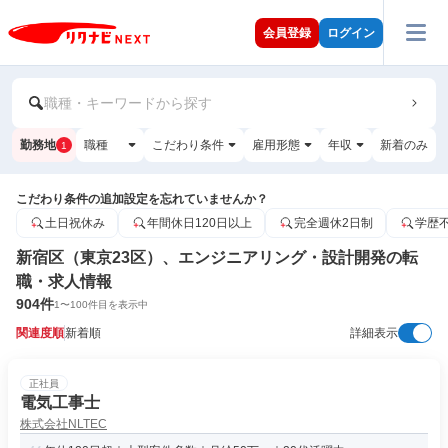
会員登録
ログイン
職種・キーワードから探す
勤務地
職種
こだわり条件
雇用形態
年収
新着のみ
1
こだわり条件の追加設定を忘れていませんか？
土日祝休み
年間休日120日以上
完全週休2日制
学歴
新宿区（東京23区）、エンジニアリング・設計開発の転
職・求人情報
904
件
1
〜
100
件目を表示中
関連度順
新着順
詳細表示
正社員
電気工事士
株式会社NLTEC