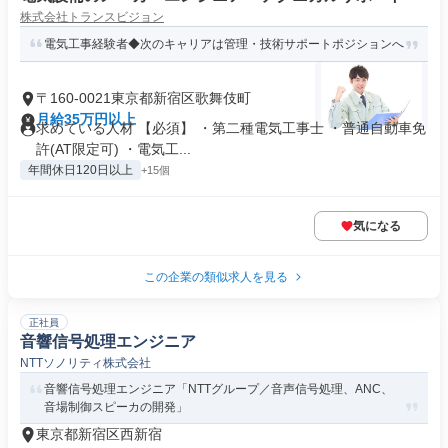
株式会社トランスビジョン
電気工事経験者◆次のキャリアは管理・技術サポートポジションへ
〒160-0021東京都新宿区歌舞伎町
月給35万円以上
求めている人材 【必須】 ・第二種電気工事士 ・普通自動車免
許(AT限定可) ・電気工...
年間休日120日以上
+15個
気になる
この企業の類似求人を見る
正社員
音響信号処理エンジニア
NTTソノリティ株式会社
音響信号処理エンジニア「NTTグループ／音声信号処理、ANC、
音場制御スピーカの開発」
東京都新宿区西新宿