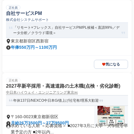
正社員
自社サービスPM
株式会社システムサポート
「リモート×フレックス」自社サービスPM/PL候補＜直請99%／デ
ータ分析／クラウド環境＞
東京都新宿区西新宿
年俸550万円～1100万円
気になる
正社員
2027卒新卒採用・高速道路の土木職(点検・劣化診断)
中日本ハイウェイ・エンジニアリング東京㈱
年休137日/NEXCO中日本G/借上げ社宅有/理系大歓迎
〒160-0023東京都新宿区
月給26万3500円～27万9500円
求めている人材 ＜応募資格＞ ■2027年3月に大学・大学院を卒
業予定の方 ■2年以内...