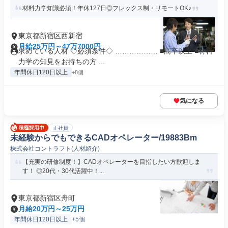
材料力学知識必須！年休127日◎フレックス制・リモートOK♪
東京都新宿区西新宿
月給25万円～47万7000円
求めている人材 ◇必須条件◇ ……………… ■高卒以上 ■材料
力学の知見をお持ちの方 ...
年間休日120日以上
+8個
気になる
正社員
未経験からでもできるCADオペレーター/19883Bm
株式会社コントラフト(人材紹介)
【充実の研修制度！】CADオペレーターを目指したい方歓迎しま
す！ ◎20代・30代活躍中！...
東京都新宿区舟町
月給20万円～25万円
年間休日120日以上
+5個