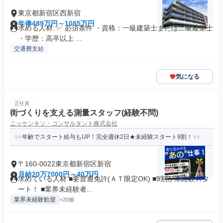
東京都新宿区西新宿
年俸489万円～1085万円
求める人材: ✅ 必須条件 ・資格：一級建築士または二級建築士
・学歴：高卒以上 ...
交通費支給
気になる
正社員
街づくりを支える測量スタッフ(経験不問)
ニッケンキソ・コンサルタント株式会社
年齢でスタート給与もUP！完全週休2日★未経験スタート9割！
〒160-0022東京都新宿区新宿
月給20万7000円～40万円
求めている人材 ■要普通免許(ＡＴ限定OK) ■9割が未経験スタ
ート！ ■業界未経験者...
業界未経験歓迎
+20個