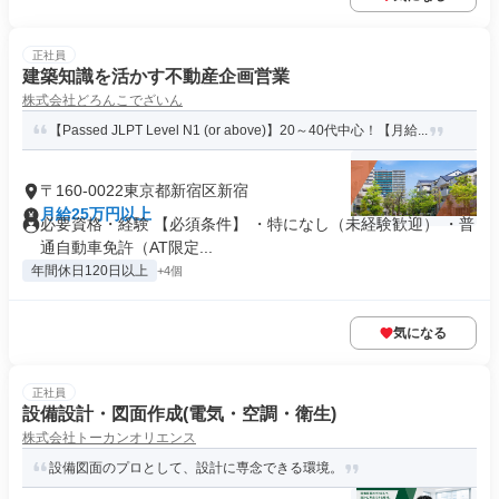
正社員
建築知識を活かす不動産企画営業
株式会社どろんこでざいん
【Passed JLPT Level N1 (or above)】20～40代中心！【月給...
〒160-0022東京都新宿区新宿
月給25万円以上
必要資格・経験 【必須条件】 ・特になし（未経験歓迎） ・普
通自動車免許（AT限定...
年間休日120日以上
+4個
気になる
正社員
設備設計・図面作成(電気・空調・衛生)
株式会社トーカンオリエンス
設備図面のプロとして、設計に専念できる環境。