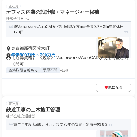
正社員
オフィス内装の設計職・マネージャー候補
株式会社Rosy
※Vectorworks/AutoCADが使用可能な方 ■完全週休2日制■年間休日
120日...
東京都新宿区荒木町
年俸500万円～700万円
【応募資格】 《必須》 Vectorworks/AutoCADが使用可能な方
《尚可...
資格取得支援あり
学歴不問
+12個
気になる
正社員
鉄道工事の土木施工管理
株式会社交通建設
賞与昨年度実績8ヵ月分／設立75年の安定／定着率93.8％