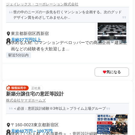
ジェイレックス・コーポレーション株式会社
世の中のニーズの一歩先を行くマンションを企画する。次のグッド
デザイン賞をめざしてみませんか...
東京都新宿区西新宿
月給27万円以上
求める人材: ◎マンションデベロッパーでの商品企画・建築企
画などの経験者を大歓迎しま...
駅近5分以内
気になる
正社員
新築分譲住宅の意匠等設計
株式会社ヤマダホームズ
＜必須：意匠設計経験※3年以上＞プライム上場グループ
〒160-0023東京都新宿区
月給40万円～100万円
求めている人材 ＜必須要件＞ ・意匠設計経験（3年以上） ＜