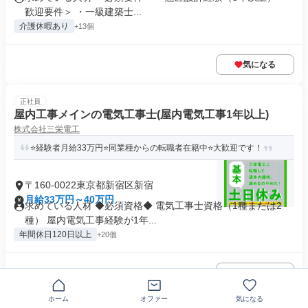
歓迎要件＞ ・一級建築士...
介護休暇あり
+13個
気になる
正社員
屋内工事メインの電気工事士(屋内電気工事1年以上)
株式会社三栄電工
⭐経験者月給33万円⭐同業種からの転職者在籍中⭐大歓迎です！
〒160-0022東京都新宿区新宿
月給33万円～40万円
求めている人材 ◆必須資格◆ 電気工事士資格（1種または2
種） 屋内電気工事経験が1年...
年間休日120日以上
+20個
気になる
ホーム
オファー
気になる