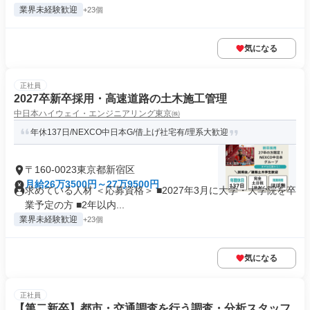
業界未経験歓迎
+23個
気になる
正社員
2027卒新卒採用・高速道路の土木施工管理
中日本ハイウェイ・エンジニアリング東京㈱
年休137日/NEXCO中日本G/借上げ社宅有/理系大歓迎
〒160-0023東京都新宿区
月給26万3500円～27万9500円
求めている人材 ＜応募資格＞ ■2027年3月に大学・大学院を卒
業予定の方 ■2年以内...
業界未経験歓迎
+23個
気になる
正社員
【第二新卒】都市・交通調査を行う調査・分析スタッフ