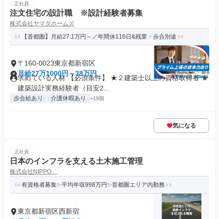
正社員
注文住宅の設計職 ※設計経験者募集
株式会社ヤマダホームズ
【首都圏】月給27.1万円～／年間休116日&残業・歩合別途
〒160-0023東京都新宿区
月給27万1000円～38万円
求めている人材 【必須条件】 ★２建築士以上の資格取得者 ★
建築設計実務経験者（目安2...
歩合給あり
介護休暇あり
+19個
気になる
正社員
日本のインフラを支える土木施工管理
株式会社NIPPO
有資格者募集✨平均年収998万円✨首都圏エリア内勤務
東京都新宿区西新宿