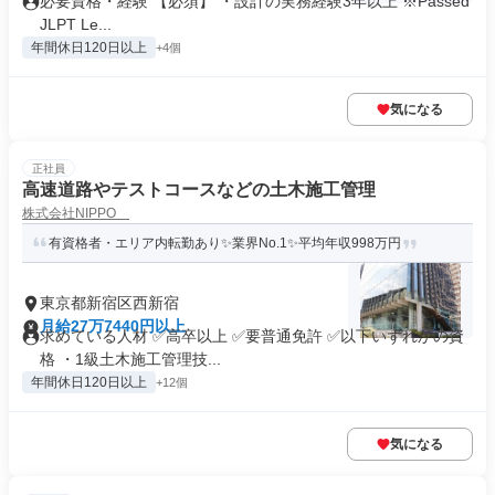
必要資格・経験 【必須】 ・設計の実務経験3年以上 ※Passed
JLPT Le...
年間休日120日以上
+4個
気になる
正社員
高速道路やテストコースなどの土木施工管理
株式会社NIPPO
有資格者・エリア内転勤あり✨業界No.1✨平均年収998万円
東京都新宿区西新宿
月給27万7440円以上
求めている人材 ✅高卒以上 ✅要普通免許 ✅以下いずれかの資
格 ・1級土木施工管理技...
年間休日120日以上
+12個
気になる