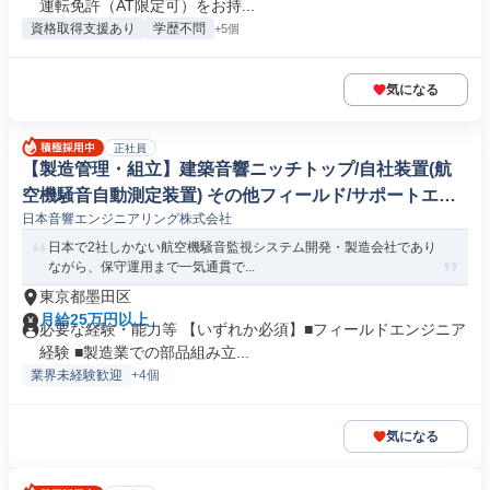
運転免許（AT限定可）をお持...
資格取得支援あり
学歴不問
+5個
気になる
正社員
【製造管理・組立】建築音響ニッチトップ/自社装置(航
空機騒音自動測定装置) その他フィールド/サポートエン
日本音響エンジニアリング株式会社
ジニア(機械/電気/電子製品専門職)
日本で2社しかない航空機騒音監視システム開発・製造会社であり
ながら、保守運用まで一気通貫で...
東京都墨田区
月給25万円以上
必要な経験・能力等 【いずれか必須】■フィールドエンジニア
経験 ■製造業での部品組み立...
業界未経験歓迎
+4個
気になる