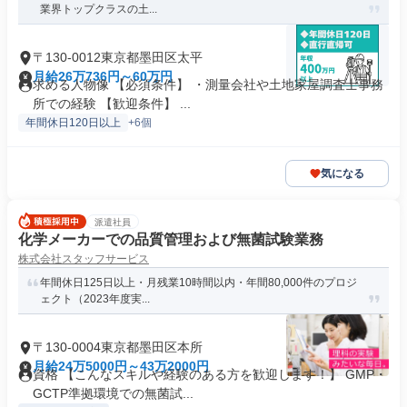
業界トップクラスの土...
〒130-0012東京都墨田区太平
月給26万736円～60万円
求める人物像 【必須条件】 ・測量会社や土地家屋調査士事務
所での経験 【歓迎条件】 ...
年間休日120日以上
+6個
気になる
派遣社員
化学メーカーでの品質管理および無菌試験業務
株式会社スタッフサービス
年間休日125日以上・月残業10時間以内・年間80,000件のプロジ
ェクト（2023年度実...
〒130-0004東京都墨田区本所
月給24万5000円～43万2000円
資格 【こんなスキルや経験のある方を歓迎します！】 GMP・
GCTP準拠環境での無菌試...