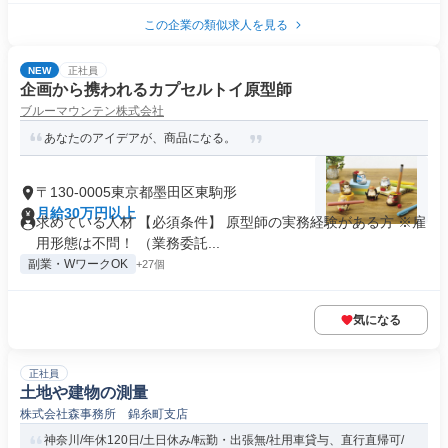
この企業の類似求人を見る
NEW
正社員
企画から携われるカプセルトイ原型師
ブルーマウンテン株式会社
あなたのアイデアが、商品になる。
〒130-0005東京都墨田区東駒形
月給30万円以上
求めている人材 【必須条件】 原型師の実務経験がある方 ※雇
用形態は不問！ （業務委託...
副業・WワークOK
+27個
気になる
正社員
土地や建物の測量
株式会社森事務所 錦糸町支店
神奈川/年休120日/土日休み/転勤・出張無/社用車貸与、直行直帰可/