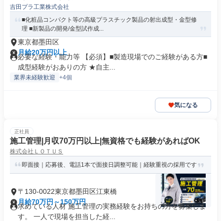
吉田プラ工業株式会社
■化粧品コンパクト等の高級プラスチック製品の射出成型・金型修
理 ■新製品の開発/金型試作成...
東京都墨田区
月給20万円以上
必要な経験・能力等 【必須】■製造現場でのご経験がある方■
成型経験がおありの方 ★自主...
業界未経験歓迎
+4個
気になる
正社員
施工管理|月収70万円以上|無資格でも経験があればOK
株式会社ＬＯＴＵＳ
即面接｜応募後、電話1本で面接日調整可能｜経験重視の採用です
〒130-0022東京都墨田区江東橋
月給70万円～150万円
求めている人材 施工管理の実務経験をお持ちの方を募集しま
す。 一人で現場を担当した経...