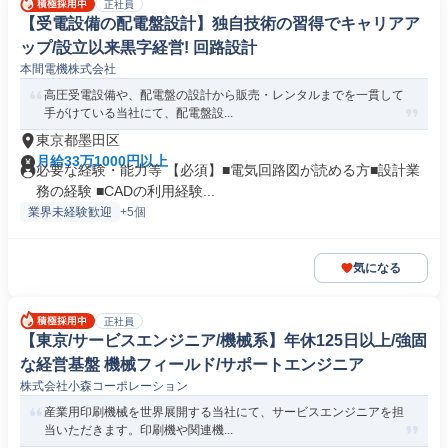
正社員
【受電設備の配電盤設計】独自技術の習得でキャリアア
ップ/設立以来黒字経営! 回路設計
本間電機株式会社
高圧受電設備や、配電盤の設計から販売・レンタルまでを一貫して
手がけている当社にて、配電盤設...
東京都墨田区
月給33万1000円以上
必要な経験・能力等 【必須】■電気回路図が読める方■設計業
務の経験 ■CADの利用経験...
業界未経験歓迎
+5個
気になる
正社員
【東京/サービスエンジニア/機械系】年休125日以上/強固
な経営基盤 機械フィールド/サポートエンジニア
株式会社小森コーポレーション
産業用印刷機械を世界展開する当社にて、サービスエンジニアを担
当いただきます。印刷機や関連機...