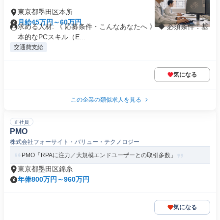
東京都墨田区本所
月給45万円～60万円
求める人材: 《 応募条件・こんなあなたへ 》 ◆ 必須条件：基
本的なPCスキル（E...
交通費支給
気になる
この企業の類似求人を見る
正社員
PMO
株式会社フォーサイト・バリュー・テクノロジー
PMO「RPAに注力／大規模エンドユーザーとの取引多数」
東京都墨田区錦糸
年俸800万円～960万円
気になる