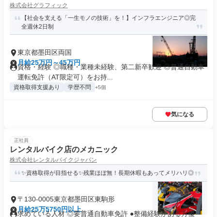
株式会社グラフィック
【社会を支える「一生モノの技術」を！】インフラエンジニア◎完
全週休2日制
東京都墨田区両国
月給25万円～45万円
資格・経験 ◎職種・業種未経験、第二新卒歓迎 ◎普通自動車
運転免許（AT限定可）をお持...
資格取得支援あり
学歴不問
+5個
気になる
正社員
レンタルバイク店のメカニック
株式会社レンタルバイクジャパン
✨資格取得が目指せる✨残業ほぼ無！長期休暇もあってメリハリ◎
〒130-0005東京都墨田区東駒形
月給25万5750円以上
求めている人材 ◎要普通自動車免許 ●整備経験がある方優