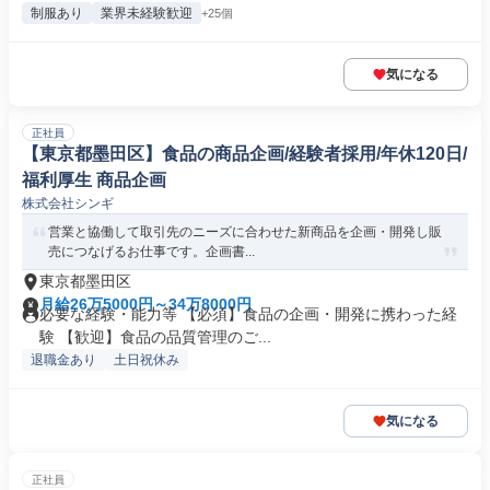
制服あり
業界未経験歓迎
+25個
気になる
正社員
【東京都墨田区】食品の商品企画/経験者採用/年休120日/
福利厚生 商品企画
株式会社シンギ
営業と協働して取引先のニーズに合わせた新商品を企画・開発し販
売につなげるお仕事です。企画書...
東京都墨田区
月給26万5000円～34万8000円
必要な経験・能力等 【必須】食品の企画・開発に携わった経
験 【歓迎】食品の品質管理のご...
退職金あり
土日祝休み
気になる
正社員