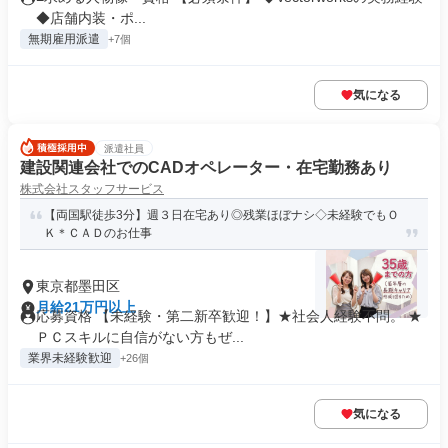
◆店舗内装・ポ...
無期雇用派遣
+7個
気になる
派遣社員
建設関連会社でのCADオペレーター・在宅勤務あり
株式会社スタッフサービス
【両国駅徒歩3分】週３日在宅あり◎残業ほぼナシ◇未経験でもＯ
Ｋ＊ＣＡＤのお仕事
東京都墨田区
月給21万円以上
応募資格 【未経験・第二新卒歓迎！】★社会人経験不問。 ★
ＰＣスキルに自信がない方もぜ...
業界未経験歓迎
+26個
気になる