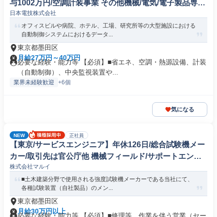
与1002万円/空調計装事業 その他機械/電気/電子製品専門
日本電技株式会社
職
オフィスビルや病院、ホテル、工場、研究所等の大型施設における
自動制御システムにおけるデータ...
東京都墨田区
月給27万円～40万円
必要な経験・能力等 【必須】■省エネ、空調・熱源設備、計装
（自動制御）、中央監視装置や...
業界未経験歓迎
+6個
気になる
NEW
正社員
【東京/サービスエンジニア】年休126日/総合試験機メー
カー/取引先は官公庁他 機械フィールド/サポートエンジ
株式会社マルイ
ニア
■土木建築分野で使用される強度試験機メーカーである当社にて、
各種試験装置（自社製品）のメン...
東京都墨田区
月給30万円以上
必要な経験・能力等 【必須】■修理等、作業を伴う営業（セー