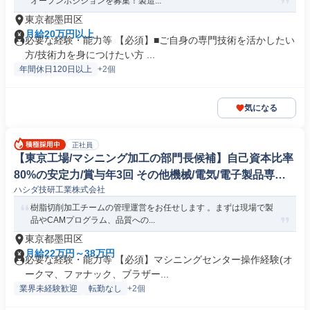
オープンポジションを募集！製造...
東京都墨田区
月給20万円以上
必要な経験・能力等 【必須】■ご自身の専門技術を活かしたい
方/技術力を身につけたい方 ...
年間休日120日以上
+2個
気になる
正社員
【東京工場/マシニング加工の部門長候補】自己資本比率
80%の安定力/賞与年3回 その他機械/電気/電子製品専門
ハシダ技研工業株式会社
職
樹脂切削加工チームの管理運営をお任せします 。まずは現場で製
品やCAMプログラム、品質への...
東京都墨田区
月給22万円～38万円
必要な経験・能力等 【必須】マシニングセンター操作経験(オ
ークマ、ファナック、ブラザー...
業界未経験歓迎
転勤なし
+2個