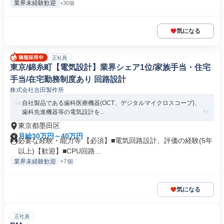
業界未経験歓迎
+30個
気になる
正社員
東京/錦糸町【電気設計】業界シェア1位/家族手当・住宅
手当/在宅勤務制度あり 回路設計
株式会社吉田製作所
自社製品である歯科医療機器(OCT、デジタルマイクロスコープ)、
歯科先進機器等の電気設計を...
東京都墨田区
月給30万円～40万円
必要な経験・能力等 【必須】■電気回路設計、評価の経験(5年
以上)【歓迎】■CPU回路...
業界未経験歓迎
+7個
気になる
正社員