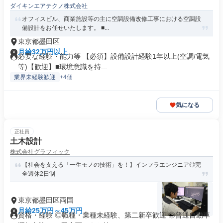
ダイキンエアテクノ株式会社
オフィスビル、商業施設等の主に空調設備改修工事における空調設
備設計をお任せいたします。 ■...
東京都墨田区
月給32万円以上
必要な経験・能力等 【必須】設備設計経験1年以上(空調/電気
等)【歓迎】■環境意識を持...
業界未経験歓迎
+4個
気になる
正社員
土木設計
株式会社グラフィック
【社会を支える「一生モノの技術」を！】インフラエンジニア◎完
全週休2日制
東京都墨田区両国
月給25万円～45万円
資格・経験 ◎職種・業種未経験、第二新卒歓迎 ◎普通自動車