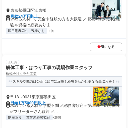
東京都墨田区江東橋
月給24万円以上
求める人材: ＼ 完全未経験の方も大歓迎 ／ 応募時に特別な経
験や資格は必要ありま...
即日勤務OK
残業なし
+1個
気になる
正社員
解体工事・はつり工事の現場作業スタッフ
株式会社クラヤ工業
スキルや能力は公正に給与に反映！経験を活かし更なる高収入を！
〒131-0031東京都墨田区
日給1万5000円以上
求めている人材 ✅学歴不問 ✅経験者歓迎 ✅第二新卒の方歓迎
✅フリーターさん歓迎 ✅...
制服あり
業界未経験歓迎
+28個