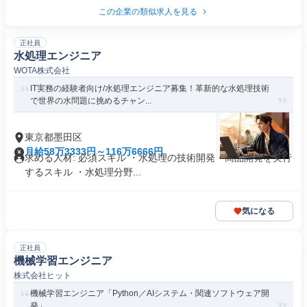
この企業の類似求人を見る
正社員
水処理エンジニア
WOTA株式会社
IT実務の経験者向け/水処理エンジニア募集！革新的な水処理技術
で世界の水問題に挑めるチャン...
東京都墨田区
月給58万3333円～116万6666円
求める人材: 必須スキル ・水処理の技術開発・商品開発を実行
するスキル ・水処理分野...
気になる
正社員
機械学習エンジニア
株式会社ヒット
機械学習エンジニア「Python／AIシステム・関連ソフトウェア開
発」