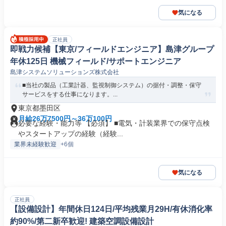
気になる
正社員
即戦力候補【東京/フィールドエンジニア】島津グループ
年休125日 機械フィールド/サポートエンジニア
島津システムソリューションズ株式会社
■当社の製品（工業計器、監視制御システム）の据付・調整・保守
サービスをする仕事になります。...
東京都墨田区
月給26万7500円～36万100円
必要な経験・能力等 【必須】 ■電気・計装業界での保守点検
やスタートアップの経験（経験...
業界未経験歓迎
+6個
気になる
正社員
【設備設計】年間休日124日/平均残業月29H/有休消化率
約90%/第二新卒歓迎! 建築空調設備設計