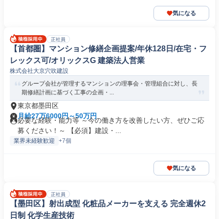
気になる
正社員
【首都圏】マンション修繕企画提案/年休128日/在宅・フ
レックス可/オリックスG 建築法人営業
株式会社大京穴吹建設
グループ会社が管理するマンションの理事会・管理組合に対し、長
期修繕計画に基づく工事の企画・...
東京都墨田区
月給27万6000円～50万円
必要な経験・能力等 ～今の働き方を改善したい方、ぜひご応
募ください！～ 【必須】建設・...
業界未経験歓迎
+7個
気になる
正社員
【墨田区】射出成型 化粧品メーカーを支える 完全週休2
日制 化学生産技術