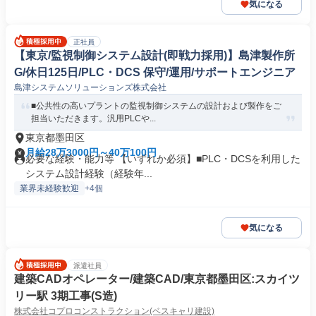
気になる
正社員
【東京/監視制御システム設計(即戦力採用)】島津製作所
G/休日125日/PLC・DCS 保守/運用/サポートエンジニア
島津システムソリューションズ株式会社
■公共性の高いプラントの監視制御システムの設計および製作をご
担当いただきます。汎用PLCや...
東京都墨田区
月給28万3000円～40万100円
必要な経験・能力等 【いずれか必須】■PLC・DCSを利用した
システム設計経験（経験年...
業界未経験歓迎
+4個
気になる
派遣社員
建築CADオペレーター/建築CAD/東京都墨田区:スカイツ
リー駅 3期工事(S造)
株式会社コプロコンストラクション(ベスキャリ建設)