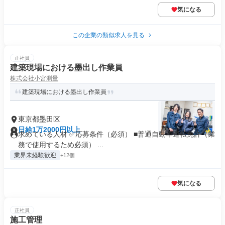
気になる
この企業の類似求人を見る
正社員
建築現場における墨出し作業員
株式会社小宮測量
建築現場における墨出し作業員
東京都墨田区
日給1万2000円以上
求めている人材 ✅️応募条件（必須） ■普通自動車運転免許（業
務で使用するため必須） ...
業界未経験歓迎
+12個
気になる
正社員
施工管理