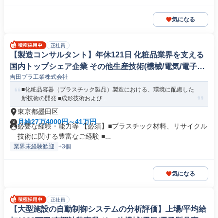
気になる
正社員
【製造コンサルタント】年休121日 化粧品業界を支える
国内トップシェア企業 その他生産技術(機械/電気/電子製
吉田プラ工業株式会社
品専門職)
■化粧品容器（プラスチック製品）製造における、環境に配慮した
新技術の開発 ■成形技術および...
東京都墨田区
月給27万4000円～41万円
必要な経験・能力等 【必須】■プラスチック材料、リサイクル
技術に関する豊富なご経験 ■...
業界未経験歓迎
+3個
気になる
正社員
【大型施設の自動制御システムの分析評価】上場/平均給