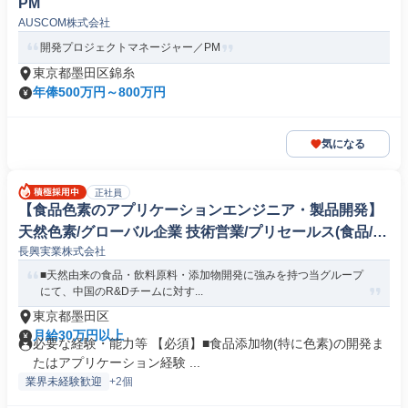
PM
AUSCOM株式会社
開発プロジェクトマネージャー／PM
東京都墨田区錦糸
年俸500万円～800万円
気になる
正社員
【食品色素のアプリケーションエンジニア・製品開発】
天然色素/グローバル企業 技術営業/プリセールス(食品/飲
長興実業株式会社
料/たばこ)
■天然由来の食品・飲料原料・添加物開発に強みを持つ当グループ
にて、中国のR&Dチームに対す...
東京都墨田区
月給30万円以上
必要な経験・能力等 【必須】■食品添加物(特に色素)の開発ま
たはアプリケーション経験 ...
業界未経験歓迎
+2個