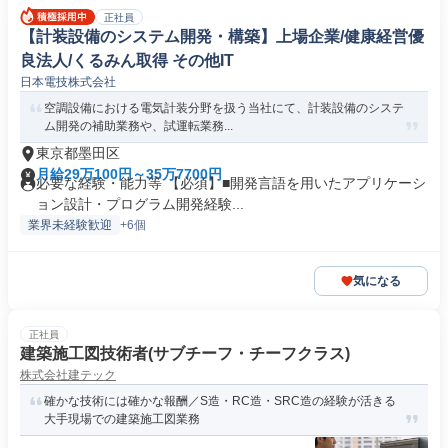
正社員
【計装設備のシステム開発・構築】上場企業/健康経営優
良法人/くるみん取得 その他IT
日本電技株式会社
空調設備における電気計装分野を扱う当社にて、計装設備のシステ
ム開発の補助業務や、試運転業務...
東京都墨田区
月給29万100円～35万7700円
必要な経験・能力等 【必須】■開発言語を用いたアプリケーシ
ョン設計・プログラム開発経験...
業界未経験歓迎
+6個
気になる
正社員
建築施工図技術者(サブチーフ・チーフクラス)
株式会社建テック
確かな技術には確かな報酬／S造・RC造・SRC造の経験が活きる
大手現場での建築施工図業務