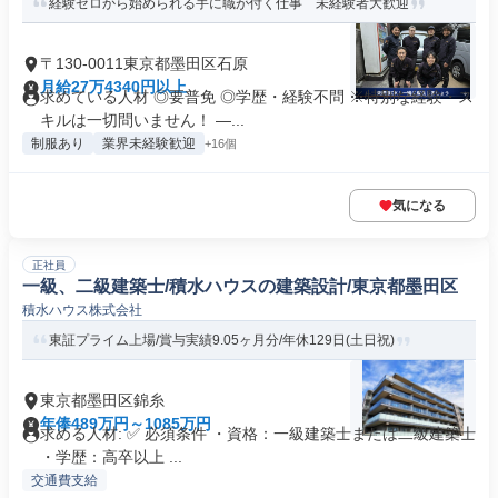
経験ゼロから始められる手に職が付く仕事 未経験者大歓迎
〒130-0011東京都墨田区石原
月給27万4340円以上
求めている人材 ◎要普免 ◎学歴・経験不問 ※特別な経験・ス
キルは一切問いません！ ―...
制服あり
業界未経験歓迎
+16個
気になる
正社員
一級、二級建築士/積水ハウスの建築設計/東京都墨田区
積水ハウス株式会社
東証プライム上場/賞与実績9.05ヶ月分/年休129日(土日祝)
東京都墨田区錦糸
年俸489万円～1085万円
求める人材: ✅ 必須条件 ・資格：一級建築士または二級建築士
・学歴：高卒以上 ...
交通費支給