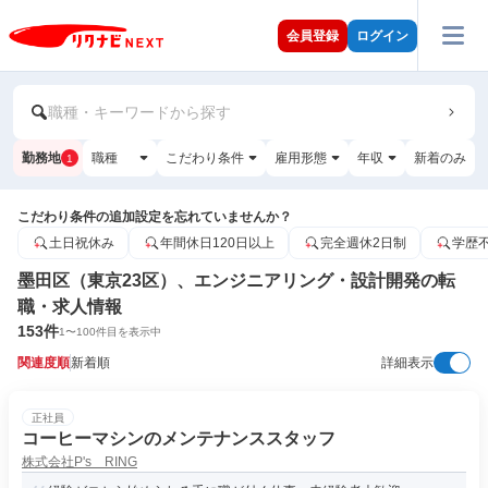
会員登録
ログイン
職種・キーワードから探す
勤務地
職種
こだわり条件
雇用形態
年収
新着のみ
1
こだわり条件の追加設定を忘れていませんか？
土日祝休み
年間休日120日以上
完全週休2日制
学歴
墨田区（東京23区）、エンジニアリング・設計開発の転
職・求人情報
153
件
1
〜
100
件目を表示中
関連度順
新着順
詳細表示
正社員
コーヒーマシンのメンテナンススタッフ
株式会社P's RING