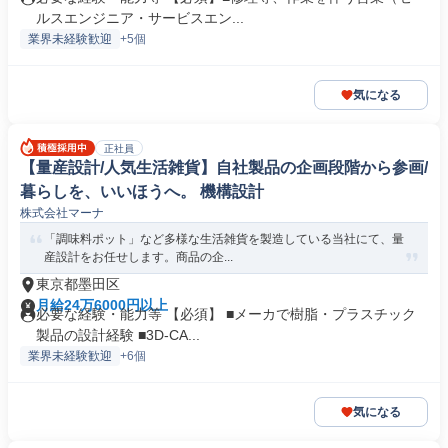
ルスエンジニア・サービスエン...
業界未経験歓迎
+5個
気になる
正社員
【量産設計/人気生活雑貨】自社製品の企画段階から参画/
暮らしを、いいほうへ。 機構設計
株式会社マーナ
「調味料ポット」など多様な生活雑貨を製造している当社にて、量
産設計をお任せします。商品の企...
東京都墨田区
月給24万6000円以上
必要な経験・能力等 【必須】 ■メーカで樹脂・プラスチック
製品の設計経験 ■3D-CA...
業界未経験歓迎
+6個
気になる