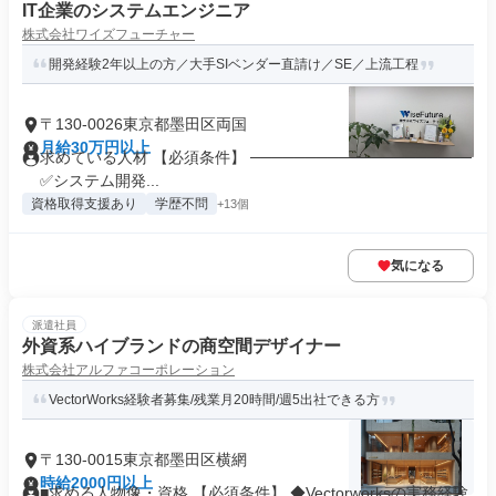
IT企業のシステムエンジニア
株式会社ワイズフューチャー
開発経験2年以上の方／大手SIベンダー直請け／SE／上流工程
〒130-0026東京都墨田区両国
月給30万円以上
求めている人材 【必須条件】 ────────────────────
✅システム開発...
資格取得支援あり
学歴不問
+13個
気になる
派遣社員
外資系ハイブランドの商空間デザイナー
株式会社アルファコーポレーション
VectorWorks経験者募集/残業月20時間/週5出社できる方
〒130-0015東京都墨田区横網
時給2000円以上
■求める人物像・資格 【必須条件】 ◆Vectorworksの実務経験