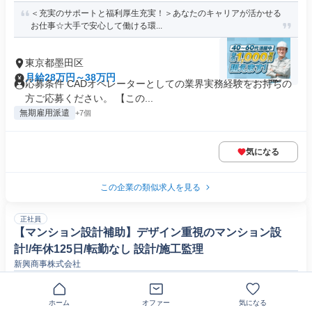
＜充実のサポートと福利厚生充実！＞あなたのキャリアが活かせる
お仕事☆大手で安心して働ける環...
東京都墨田区
月給28万円～38万円
応募条件 CADオペレーターとしての業界実務経験をお持ちの
方ご応募ください。 【この...
無期雇用派遣
+7個
気になる
この企業の類似求人を見る
正社員
【マンション設計補助】デザイン重視のマンション設
計!/年休125日/転勤なし 設計/施工監理
新興商事株式会社
デベロッパーの建築プロデューサーとして収益不動産開発の一連の
業務を推進していただきます。用...
ホーム
オファー
気になる