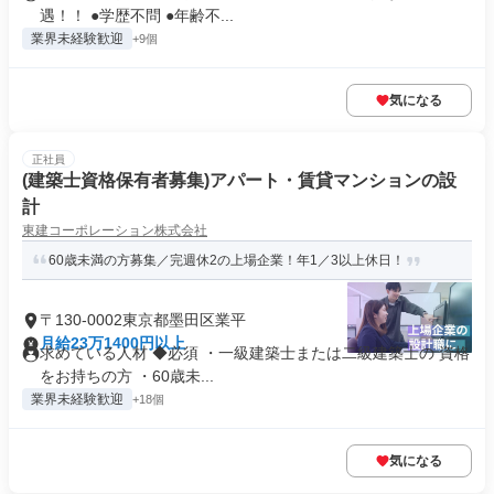
遇！！ ●学歴不問 ●年齢不...
業界未経験歓迎
+9個
気になる
正社員
(建築士資格保有者募集)アパート・賃貸マンションの設
計
東建コーポレーション株式会社
60歳未満の方募集／完週休2の上場企業！年1／3以上休日！
〒130-0002東京都墨田区業平
月給23万1400円以上
求めている人材 ◆必須 ・一級建築士または二級建築士の 資格
をお持ちの方 ・60歳未...
業界未経験歓迎
+18個
気になる