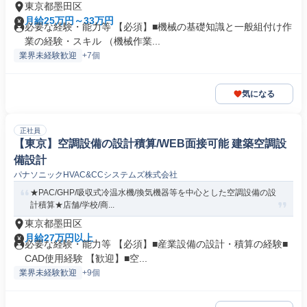
東京都墨田区
月給25万円～33万円
必要な経験・能力等 【必須】■機械の基礎知識と一般組付け作
業の経験・スキル （機械作業...
業界未経験歓迎
+7個
気になる
正社員
【東京】空調設備の設計積算/WEB面接可能 建築空調設
備設計
パナソニックHVAC&CCシステムズ株式会社
★PAC/GHP/吸収式冷温水機/換気機器等を中心とした空調設備の設
計積算★店舗/学校/商...
東京都墨田区
月給27万円以上
必要な経験・能力等 【必須】■産業設備の設計・積算の経験■
CAD使用経験 【歓迎】■空...
業界未経験歓迎
+9個