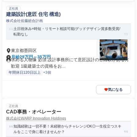
正社員
建築設計(意匠 住宅 構造)
株式会社佐藤総合計画
土日祝休み×時短・リモート相談可能/グッドデザイン賞多数受賞/
転勤なし
東京都墨田区
月給29万円～35万円
求める人物像 必須 設計事務所にて意匠設計のご経験がある方
歓迎 1級建築士の資格をお...
年間休日120日以上
+3個
気になる
正社員
CAD事務・オペレーター
株式会社WARP Innovation Holdings
知識経験は一切不要！未経験からチャレンジOK◎一生役立つスキ
ルをここで身に着けませんか？