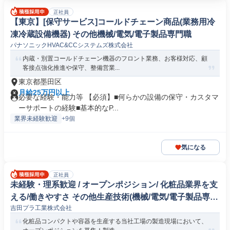
正社員
【東京】[保守サービス]コールドチェーン商品(業務用冷
凍冷蔵設備機器) その他機械/電気/電子製品専門職
パナソニックHVAC&CCシステムズ株式会社
内蔵・別置コールドチェーン機器のフロント業務、お客様対応、顧
客接点強化推進や保守、整備営業...
東京都墨田区
月給25万円以上
必要な経験・能力等 【必須】■何らかの設備の保守・カスタマ
ーサポートの経験■基本的なP...
業界未経験歓迎
+9個
気になる
正社員
未経験・理系歓迎 / オープンポジション/ 化粧品業界を支
える/働きやすさ その他生産技術(機械/電気/電子製品専門
吉田プラ工業株式会社
職)
化粧品コンパクトや容器を生産する当社工場の製造現場において、