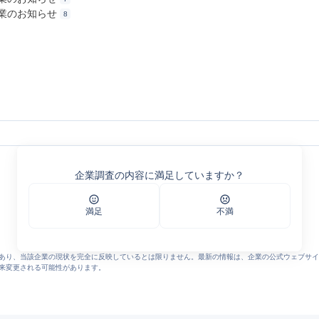
季休業のお知らせ
8
 株式会社 全管協総研
企業調査の内容に満足していますか？
会社 全管協総研
社 全管協総研
満足
不満
会社 全管協総研
会社 全管協総研
会社 全管協総研
用サービス「YADOCAREE（ヤドキャリ）」をリリース | 株式会社全管協総研
あり、当該企業の現状を完全に反映しているとは限りません。最新の情報は、企業の公式ウェブサイ
EE」リニューアル～ミスマッチを削減し最安値で正社員採用～ | 株式会社全管協総
来変更される可能性があります。