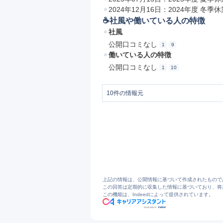
2024年12月16日：2024年度 冬
☕️社風や働いている人の特徴
社風
公開口コミなし
1
9
働いている人の特徴
公開口コミなし
1
10
10
件の情報元
1
株式会社 全管協総研
2
【第22回】全管協総研勉強会のご案内 -
3
サービス | 株式会社 全管協総研
4
ヤドキャリ採用ソリューション | 株式
5
全管協総研メンバーズクラブ | 株式会
6
2025年度 冬季休業のお知らせ - 株式
7
2025年度 夏季休業のお知らせ - 株式
8
2024年度 冬季休業のお知らせ - 株式
9
不動産業界の採用を変える。超低価格の採
上記の情報は、公開情報に基づいて作成されたもので
10
不動産業界特化の採用「YADOCAR
この回答は定期的に収集した情報に基づいており、将
この機能は、Indeedによって提供されています。