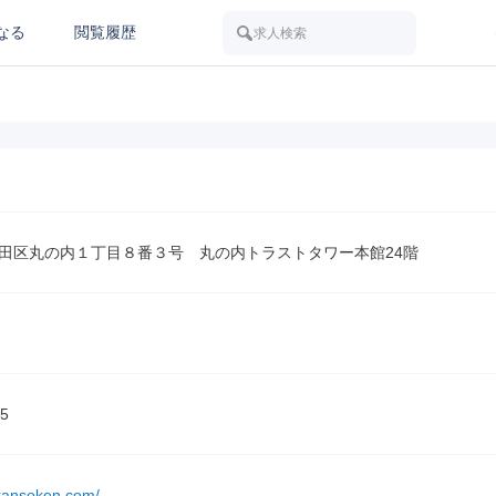
なる
閲覧履歴
求人検索
田区丸の内１丁目８番３号　丸の内トラストタワー本館24階
5
nkansoken.com/