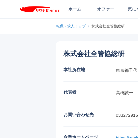
ホーム
オファー
気に
転職・求人トップ
/
株式会社全管協総研
株式会社全管協総研
本社所在地
東京都千代
代表者
高橋誠一
お問い合わせ先
033272915
企業ホームページ
https://ze