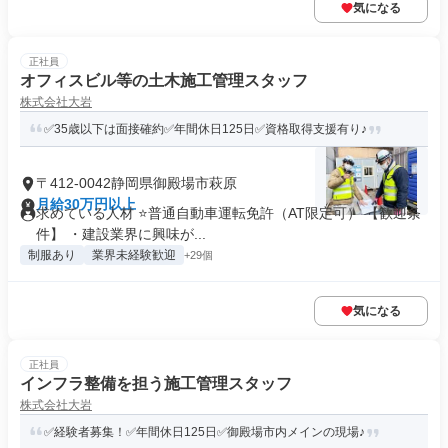
気になる
正社員
オフィスビル等の土木施工管理スタッフ
株式会社大岩
✅35歳以下は面接確約✅年間休日125日✅資格取得支援有り♪
〒412-0042静岡県御殿場市萩原
月給30万円以上
求めている人材 ⭐普通自動車運転免許（AT限定可） 【歓迎条
件】 ・建設業界に興味が...
制服あり
業界未経験歓迎
+29個
気になる
正社員
インフラ整備を担う施工管理スタッフ
株式会社大岩
✅経験者募集！✅年間休日125日✅御殿場市内メインの現場♪