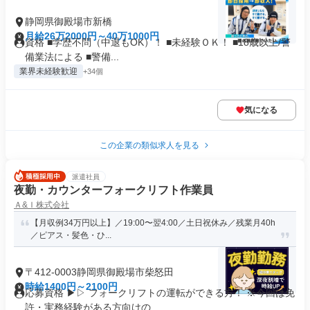
静岡県御殿場市新橋
月給26万2000円～40万1000円
資格 ■学歴不問（中退もOK）！ ■未経験ＯＫ！ ■18歳以上/警
備業法による ■警備...
業界未経験歓迎
+34個
気になる
この企業の類似求人を見る
派遣社員
夜勤・カウンターフォークリフト作業員
Ａ&Ｉ株式会社
【月収例34万円以上】／19:00〜翌4:00／土日祝休み／残業月40h
／ピアス・髪色・ひ...
〒412-0003静岡県御殿場市柴怒田
時給1400円～2100円
応募資格 ▶▷ フォークリフトの運転ができる方！ ※今回は免
許・実務経験がある方向けの...