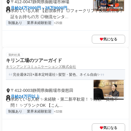
〒412-0047静岡県御殿場市神場
月給24万2000円～28万9000円
求めている人材 【必須条件】 ◎フォークリフト技能講習修了
証をお持ちの方 ◎物流センタ...
制服あり
業界未経験歓迎
+25個
気になる
契約社員
キリン工場のツアーガイド
キリンアンドコミュニケーションズ株式会社
完全週休2日×基本定時退社✨髪型・髪色、ネイル自由✨
〒412-0003静岡県御殿場市柴怒田
月給24万円以上
求めている人材 ✨未経験・第二新卒歓迎！ ✨経験・資格不
問！ ✨ブランクOK 【こん...
制服あり
業界未経験歓迎
+32個
気になる