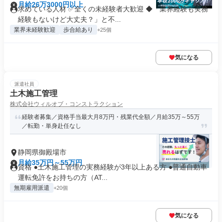
月給26万3000円以上
求めている人材 ✅全くの未経験者大歓迎 ◆「業界経験も実務
経験もないけど大丈夫？」と不...
業界未経験歓迎
歩合給あり
+25個
気になる
派遣社員
土木施工管理
株式会社ウィルオブ・コンストラクション
経験者募集／資格手当最大月8万円・残業代全額／月給35万～55万
／転勤・単身赴任なし
静岡県御殿場市
月給35万円～55万円
資格 ●土木施工管理の実務経験が3年以上ある方 ●普通自動車
運転免許をお持ちの方（AT...
無期雇用派遣
+20個
気になる