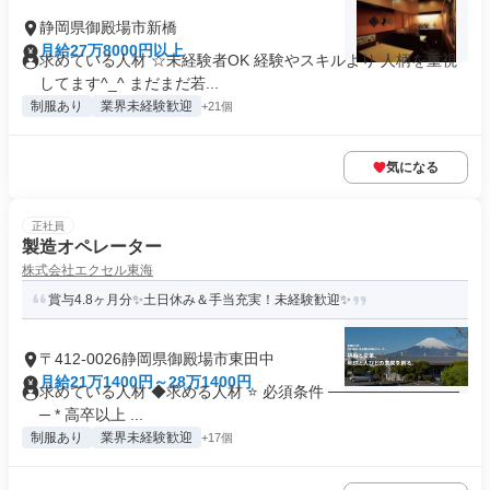
静岡県御殿場市新橋
月給27万8000円以上
求めている人材 ☆未経験者OK 経験やスキルより 人柄を重視
してます^_^ まだまだ若...
制服あり
業界未経験歓迎
+21個
気になる
正社員
製造オペレーター
株式会社エクセル東海
賞与4.8ヶ月分✨土日休み＆手当充実！未経験歓迎✨
〒412-0026静岡県御殿場市東田中
月給21万1400円～28万1400円
求めている人材 ◆求める人材 ⭐ 必須条件 ────────────
─ * 高卒以上 ...
制服あり
業界未経験歓迎
+17個