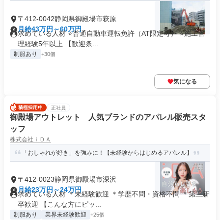
〒412-0042静岡県御殿場市萩原
月給43万円～60万円
求めている人材 ⭐普通自動車運転免許（AT限定可） ⭐施工管
理経験5年以上 【歓迎条...
制服あり
+30個
気になる
正社員
御殿場アウトレット 人気ブランドのアパレル販売スタ
ッフ
株式会社ｉＤＡ
「おしゃれが好き」を強みに！【未経験からはじめるアパレル】
〒412-0023静岡県御殿場市深沢
月給23万円～24万円
求めている人材 ＊未経験歓迎 ＊学歴不問・資格不問 ＊第二新
卒歓迎 【こんな方にピッ...
制服あり
業界未経験歓迎
+25個