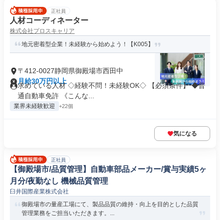
正社員
人材コーディネーター
株式会社プロスキャリア
地元密着型企業！未経験から始めよう！【K005】
〒412-0027静岡県御殿場市西田中
月給30万円以上
求めている人材 ◇経験不問！未経験OK◇ 【必須条件】 ◆普
通自動車免許 《こんな...
業界未経験歓迎
+22個
気になる
正社員
【御殿場市/品質管理】自動車部品メーカー/賞与実績5ヶ
月分/夜勤なし 機械品質管理
臼井国際産業株式会社
御殿場市の量産工場にて、製品品質の維持・向上を目的とした品質
管理業務をご担当いただきます。...