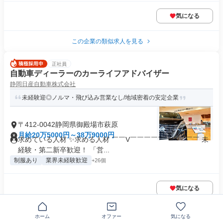
気になる
この企業の類似求人を見る
正社員
自動車ディーラーのカーライフアドバイザー
静岡日産自動車株式会社
未経験迎◎ノルマ・飛び込み営業なし/地域密着の安定企業
〒412-0042静岡県御殿場市萩原
月給20万5000円～38万9000円
求めている人材 ✨求める人材 ￣￣V￣￣￣￣￣￣￣￣￣￣ 未
経験・第二新卒歓迎！ 「営...
制服あり
業界未経験歓迎
+26個
気になる
正社員
ホーム
オファー
気になる