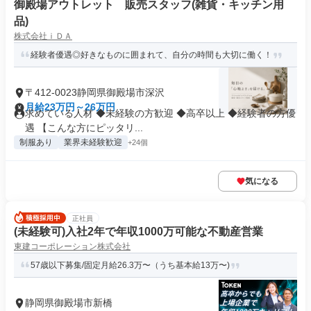
御殿場アウトレット 販売スタッフ(雑貨・キッチン用
品)
株式会社ｉＤＡ
経験者優遇◎好きなものに囲まれて、自分の時間も大切に働く！
〒412-0023静岡県御殿場市深沢
月給23万円～26万円
求めている人材 ◆未経験の方歓迎 ◆高卒以上 ◆経験者の方優
遇 【こんな方にピッタリ...
制服あり
業界未経験歓迎
+24個
気になる
正社員
(未経験可)入社2年で年収1000万可能な不動産営業
東建コーポレーション株式会社
57歳以下募集/固定月給26.3万〜（うち基本給13万〜)
静岡県御殿場市新橋