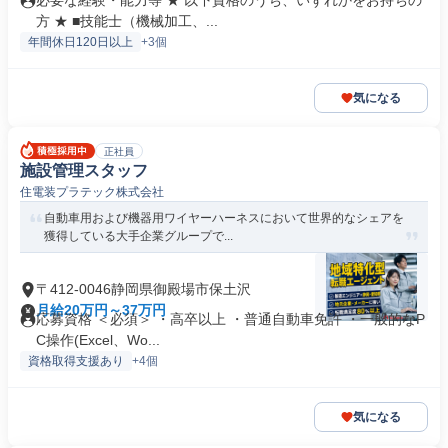
必要な経験・能力等 ★ 以下資格のうち、いずれかをお持ちの
方 ★ ■技能士（機械加工、...
年間休日120日以上
+3個
気になる
正社員
施設管理スタッフ
住電装プラテック株式会社
自動車用および機器用ワイヤーハーネスにおいて世界的なシェアを
獲得している大手企業グループで...
〒412-0046静岡県御殿場市保土沢
月給20万円～37万円
応募資格 ＜必須＞ ・高卒以上 ・普通自動車免許 ・一般的なP
C操作(Excel、Wo...
資格取得支援あり
+4個
気になる