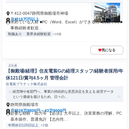
〒412-0047静岡県御殿場市神場
月給18万円以上
求めている人材 ■PC（Word、Excel）ができる方 ■経験不問 ■
事務経験者歓迎...
制服あり
業界未経験歓迎
+19個
気になる
正社員
【御殿場/経理】住友電装Gの経理スタッフ/経験者採用/年
休121日/賞与4.5ヶ月 管理会計
住電装プラテック株式会社
経営陣や各部門へ、事業の持続的な意思決定を支える 経営データ
という価値を届けるため、日々の...
静岡県御殿場市
月給28万9800円～43万9000円
必要な経験・能力等 【必須】大卒以上、決算業務の理解、PC
基本操作、普通免許 【志向性...
年間休日120日以上
+2個