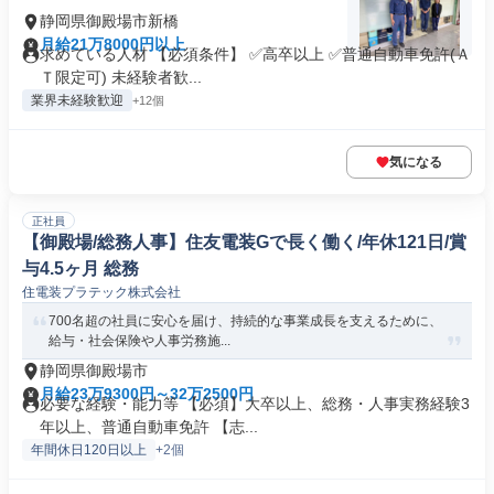
静岡県御殿場市新橋
月給21万8000円以上
求めている人材 【必須条件】 ✅高卒以上 ✅普通自動車免許(Ａ
Ｔ限定可) 未経験者歓...
業界未経験歓迎
+12個
気になる
正社員
【御殿場/総務人事】住友電装Gで長く働く/年休121日/賞
与4.5ヶ月 総務
住電装プラテック株式会社
700名超の社員に安心を届け、持続的な事業成長を支えるために、
給与・社会保険や人事労務施...
静岡県御殿場市
月給23万9300円～32万2500円
必要な経験・能力等 【必須】大卒以上、総務・人事実務経験3
年以上、普通自動車免許 【志...
年間休日120日以上
+2個