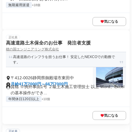
無期雇用派遣
+18個
気になる
正社員
高速道路土木保全のお仕事 発注者支援
穂の国エンジニアリング株式会社
高速道路のインフラを担うお仕事！ 安定したNEXCOでの勤務で
す。
〒412-0026静岡県御殿場市東田中
月給41万7000円～66万7000円
資格 ※例外事由1号 ２級土木施工管理技士 以上 Word、Excel
の基本操作ができ...
年間休日120日以上
+10個
気になる
正社員