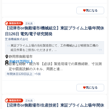
気になる
正社員
【沼津市or御殿場市/機械組立】東証プライム上場/年間休
日126日 電気/電子研究開発
芝浦機械株式会社
東証プライム上場の当社製造部にて、工作機械および精密加工機の
組立作業をご担当いただきます。...
静岡県御殿場市
月給25万円以上
必要な経験・能力等 【必須】製造現場での業務経験、寸法測
定や図面読解のスキル、周囲と連...
年間休日120日以上
+5個
気になる
正社員
【沼津市or御殿場市/生産技術】東証プライム上場/年間休