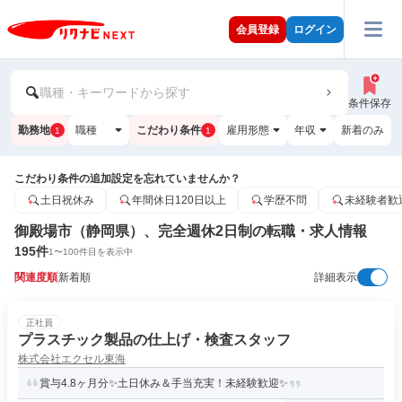
会員登録
ログイン
職種・キーワードから探す
条件保存
勤務地
職種
こだわり条件
雇用形態
年収
新着のみ
1
1
こだわり条件の追加設定を忘れていませんか？
土日祝休み
年間休日120日以上
学歴不問
未経験者歓
御殿場市（静岡県）、完全週休2日制の転職・求人情報
195
件
1
〜
100
件目を表示中
関連度順
新着順
詳細表示
正社員
プラスチック製品の仕上げ・検査スタッフ
株式会社エクセル東海
賞与4.8ヶ月分✨土日休み＆手当充実！未経験歓迎✨