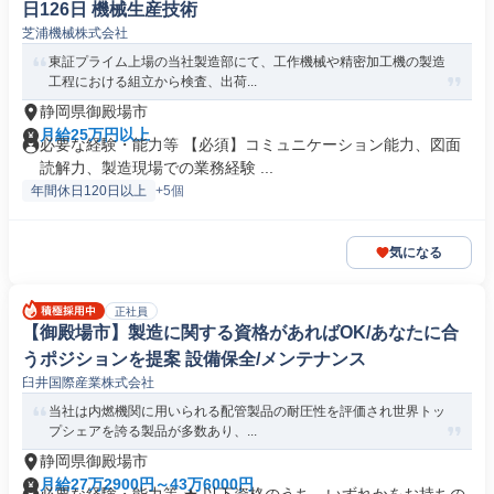
日126日 機械生産技術
芝浦機械株式会社
東証プライム上場の当社製造部にて、工作機械や精密加工機の製造
工程における組立から検査、出荷...
静岡県御殿場市
月給25万円以上
必要な経験・能力等 【必須】コミュニケーション能力、図面
読解力、製造現場での業務経験 ...
年間休日120日以上
+5個
気になる
正社員
【御殿場市】製造に関する資格があればOK/あなたに合
うポジションを提案 設備保全/メンテナンス
臼井国際産業株式会社
当社は内燃機関に用いられる配管製品の耐圧性を評価され世界トッ
プシェアを誇る製品が多数あり、...
静岡県御殿場市
月給27万2900円～43万6000円