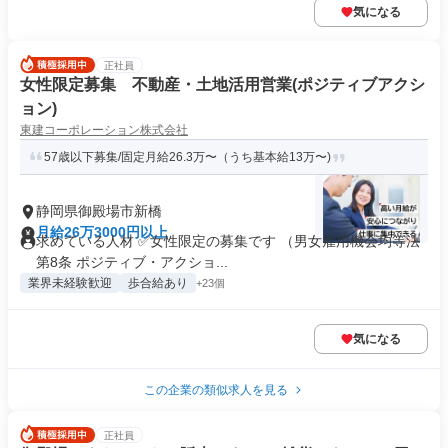
気になる
正社員
女性限定募集 不動産・土地活用営業(ポジティブアクシ
ョン)
東建コーポレーション株式会社
57歳以下募集/固定月給26.3万〜（うち基本給13万〜)
静岡県御殿場市新橋
月給26万3000円以上
求めている人材 ✅女性限定の募集です （男女雇用機会均等法
第8条 ポジティブ・アクショ...
業界未経験歓迎
歩合給あり
+23個
気になる
この企業の類似求人を見る
正社員