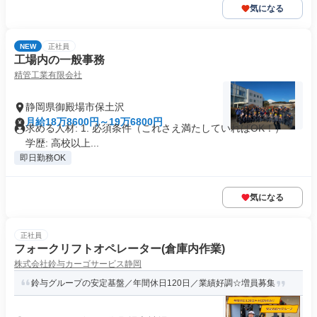
気になる
NEW
正社員
工場内の一般事務
精管工業有限会社
静岡県御殿場市保土沢
月給18万8600円～19万6800円
求める人材: 1. 必須条件（これさえ満たしていればOK！） *
学歴: 高校以上...
即日勤務OK
気になる
正社員
フォークリフトオペレーター(倉庫内作業)
株式会社鈴与カーゴサービス静岡
鈴与グループの安定基盤／年間休日120日／業績好調☆増員募集