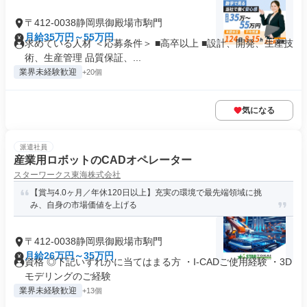
〒412-0038静岡県御殿場市駒門
月給35万円～55万円
求めている人材 ＜応募条件＞ ■高卒以上 ■設計、開発、生産技
術、生産管理 品質保証、...
業界未経験歓迎
+20個
気になる
派遣社員
産業用ロボットのCADオペレーター
スターワークス東海株式会社
【賞与4.0ヶ月／年休120日以上】充実の環境で最先端領域に挑
み、自身の市場価値を上げる
〒412-0038静岡県御殿場市駒門
月給26万円～35万円
資格 ◎下記いずれかに当てはまる方 ・I-CADご使用経験 ・3D
モデリングのご経験
業界未経験歓迎
+13個