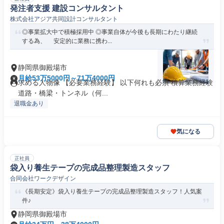
発注者支援 建設コンサルタント
株式会社アジア共同設計コンサルタント
◎事業拡大中で積極採用中 ◎事業自体が今後も長期にわたり継続
する為、 安定的に業務に携わ...
静岡県御殿場市
月給53万5000円～71万4000円
求める人物像 【必要業務経験】 以下何れも必須 積算業務経験
道路・橋梁・トンネル（何...
退職金あり
気になる
正社員
袋入り養生テープの完成品整理製造スタッフ
合同会社ワークデザイン
《長期安定》袋入り養生テープの完成品整理製造スタッフ！人気案
件♪
静岡県御殿場市