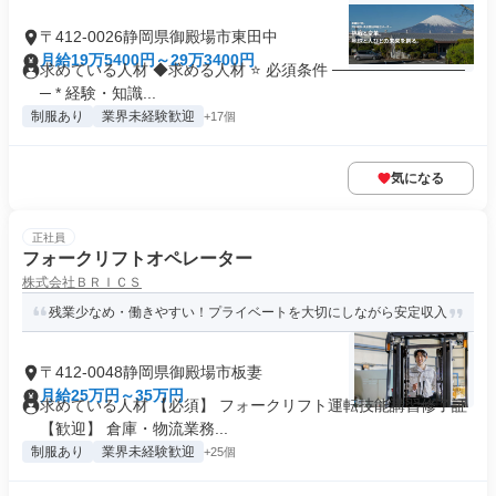
〒412-0026静岡県御殿場市東田中
月給19万5400円～29万3400円
求めている人材 ◆求める人材 ⭐ 必須条件 ────────────
─ * 経験・知識...
制服あり
業界未経験歓迎
+17個
気になる
正社員
フォークリフトオペレーター
株式会社ＢＲＩＣＳ
残業少なめ・働きやすい！プライベートを大切にしながら安定収入
〒412-0048静岡県御殿場市板妻
月給25万円～35万円
求めている人材 【必須】 フォークリフト運転技能講習修了証
【歓迎】 倉庫・物流業務...
制服あり
業界未経験歓迎
+25個