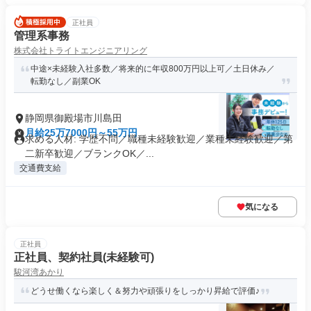
正社員
管理系事務
株式会社トライトエンジニアリング
中途×未経験入社多数／将来的に年収800万円以上可／土日休み／
転勤なし／副業OK
静岡県御殿場市川島田
月給25万7000円～55万円
求める人材: 学歴不問／職種未経験歓迎／業種未経験歓迎／第
二新卒歓迎／ブランクOK／...
交通費支給
気になる
正社員
正社員、契約社員(未経験可)
駿河湾あかり
どうせ働くなら楽しく＆努力や頑張りをしっかり昇給で評価♪