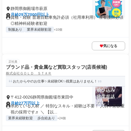
静岡県御殿場市萩原
月給29万7000円以上
資格・経験 普通自動車免許必須（社用車利用） 准看護師必須
◎精神科経験者歓迎
制服あり
業界未経験歓迎
+10個
気になる
正社員
ブランド品・貴金属など買取スタッフ(店長候補)
株式会社ＧＯＬＤ ＳＴＡＲ
おたからやのお仕事✨未経験OK✨残業はありません！
〒412-0026静岡県御殿場市東田中
月給27万円以上
求めている人材 ／ 特別なスキル・経験は不要！ 人柄や意欲重
視の採用です♬ ＼ 【以...
業界未経験歓迎
歩合給あり
+24個