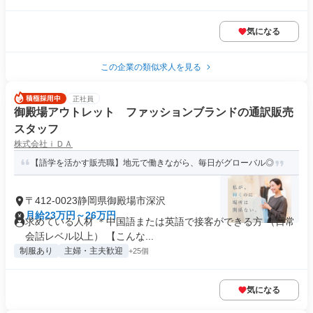
気になる
この企業の類似求人を見る
正社員
御殿場アウトレット ファッションブランドの通訳販売
スタッフ
株式会社ｉＤＡ
【語学を活かす販売職】地元で働きながら、毎日がグローバル◎
〒412-0023静岡県御殿場市深沢
月給23万円～26万円
求めている人材 ＊中国語または英語で接客ができる方 （日常
会話レベル以上） 【こんな...
制服あり
主婦・主夫歓迎
+25個
気になる