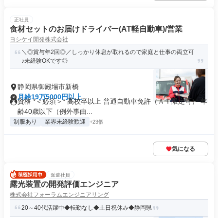
正社員
食材セットのお届けドライバー(AT軽自動車)/営業
ヨシケイ開発株式会社
＼◎賞与年2回◎／しっかり休息が取れるので家庭と仕事の両立可
♪未経験OKです◎
静岡県御殿場市新橋
月給19万5000円以上
資格 *＜必須＞* 高校卒以上 普通自動車免許（ＡＴ限定可） 年
齢40歳以下（例外事由...
制服あり
業界未経験歓迎
+23個
気になる
派遣社員
露光装置の開発評価エンジニア
株式会社フォーラムエンジニアリング
20～40代活躍中◆転勤なし◆土日祝休み◆静岡県