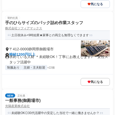
気になる
契約社員
手のひらサイズのパック詰め作業スタッフ
株式会社ソフィアマックス
土日祝休み×9時始業★家事との両立も無理なくできます
〒412-0000静岡県御殿場市
時給1200円以上
求めている人材 ＊未経験OK！丁寧にお教えします♪ ＊女性ス
タッフ活躍中
制服あり
主婦・主夫歓迎
+22個
気になる
NEW
正社員
一般事務(御殿場市)
光陽産業株式会社
未経験OK◎30代活躍中の安定した当社で一緒に働きませんか？