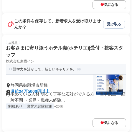
気になる
この条件を保存して、新着求人を受け取りませ
受け取る
んか？
正社員
お客さまに寄り添うホテル職(ホテリエ)|受付・接客スタ
ッフ
株式会社東横イン
語学力を活かして、新しいキャリアを。
静岡県御殿場市新橋
月給24万5000円以上
求めている人材 明るく丁寧な応対ができる方 ・高卒以上 ・経
験不問 ・業界・職種未経験...
制服あり
業界未経験歓迎
+28個
気になる