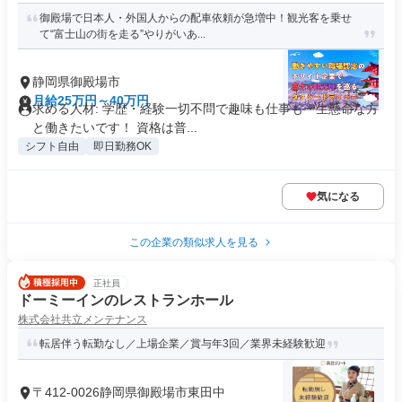
御殿場で日本人・外国人からの配車依頼が急増中！観光客を乗せ
て“富士山の街を走る”やりがいあ...
静岡県御殿場市
月給25万円～40万円
求める人材: 学歴・経験一切不問で趣味も仕事も一生懸命な方
と働きたいです！ 資格は普...
シフト自由
即日勤務OK
気になる
この企業の類似求人を見る
正社員
ドーミーインのレストランホール
株式会社共立メンテナンス
転居伴う転勤なし／上場企業／賞与年3回／業界未経験歓迎
〒412-0026静岡県御殿場市東田中