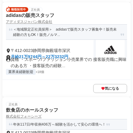
正社員
adidasの販売スタッフ
アディダスジャパン株式会社
＜地域限定正社員採用＞ adidasで販売スタッフ募集中！販売未
経験の方もOK！販売ノルマ...
〒412-0023静岡県御殿場市深沢
月給21万9744円～22万3232円
資格 ・スポーツ/ファッション小売業界での 接客販売職に興味
のある方 ・接客販売の経験...
業界未経験歓迎
+18個
気になる
正社員
飲食店のホールスタッフ
株式会社フォーシーズ
年休117日/年収例406万～/経験を活かして安心の環境へ！
〒412-0023静岡県御殿場市深沢