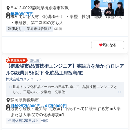
〒412-0023静岡県御殿場市深沢
年俸350万円
求めている人材 《応募条件》 ・学歴、性別、経験、職歴不問
・未経験、第二新卒の方も大...
制服あり
業界未経験歓迎
+31個
気になる
正社員
【御殿場市/品質技術エンジニア】英語力を活かす/ロレア
ルG/残業月5h以下 化粧品工程改善/IE
株式会社コスメロール
世界トップ化粧品メーカーの日本工場にて、品質技術エンジニアと
して、工場のバルク製造・充填仕...
静岡県御殿場市
月給25万8000円～41万9000円
必要な経験・能力等 【必須】下記すべてに該当する方 ■大学
または大学院での化学専攻■生...
年間休日120日以上
+6個