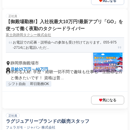
気になる
正社員
【御殿場勤務!】入社祝最大10万円!最新アプリ「GO」を
使って働く夜勤のタクシードライバー
富士急静岡タクシー株式会社
お電話での応募・説明会への参加も受け付けております。055-975
-2714にお電話いただ...
静岡県御殿場市
月給25万円～40万円
求める人材: 学歴・経験一切不問で趣味も仕事も一生懸命な方
と働きたいです！ 資格は普...
シフト自由
即日勤務OK
気になる
正社員
ラグジュアリーブランドの販売スタッフ
フェラガモ・ジャパン 株式会社