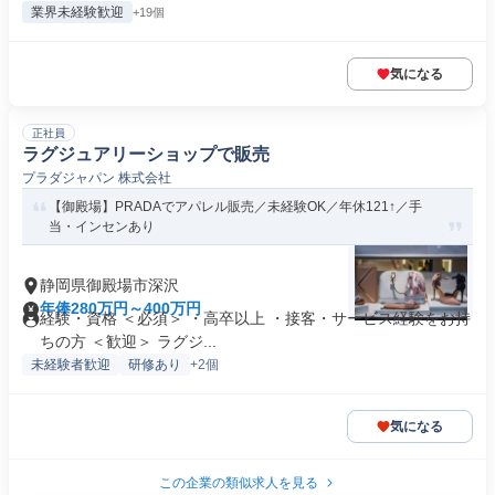
業界未経験歓迎
+19個
気になる
正社員
ラグジュアリーショップで販売
プラダジャパン 株式会社
【御殿場】PRADAでアパレル販売／未経験OK／年休121↑／手
当・インセンあり
静岡県御殿場市深沢
年俸280万円～400万円
経験・資格 ＜必須＞ ・高卒以上 ・接客・サービス経験をお持
ちの方 ＜歓迎＞ ラグジ...
未経験者歓迎
研修あり
+2個
気になる
この企業の類似求人を見る