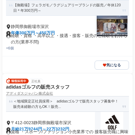
【御殿場】フェラガモ／ラグジュアリーブランドの販売／年休120
日＊年300万円～
静岡県御殿場市深沢
年俸300万円～450万円
経験・資格 ・高卒以上 ・接遇・接客・販売のご経験をお持ち
の方(業界不問)
+6個
気になる
正社員
adidasゴルフの販売スタッフ
アディダスジャパン株式会社
＜地域限定正社員採用＞ adidasゴルフで販売スタッフ募集中！
販売未経験の方もOK！販売...
〒412-0023静岡県御殿場市深沢
月給21万9744円～22万3232円
資格 ・スポーツ/ファッション小売業界での 接客販売職に興味