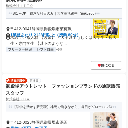
株式会社ＩＴＴＯ
週1～OK｜得意な科目のみ｜大学生活躍中（jmk0205)
〒412-0041静岡県御殿場市茱萸沢
1業務あたり 2128円以上（授業 80分）
求めている人材 【必須】 ＊大卒以上もしくは大学生・短大
生・専門学生 【以下のような...
フリーター歓迎
シフト自由
+7個
気になる
正社員
御殿場アウトレット ファッションブランドの通訳販売
スタッフ
株式会社ｉＤＡ
【語学を活かす販売職】地元で働きながら、毎日がグローバル◎
〒412-0023静岡県御殿場市深沢