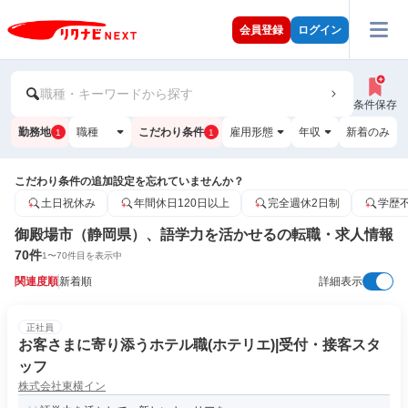
会員登録
ログイン
職種・キーワードから探す
条件保存
勤務地
職種
こだわり条件
雇用形態
年収
新着のみ
1
1
こだわり条件の追加設定を忘れていませんか？
土日祝休み
年間休日120日以上
完全週休2日制
学歴
御殿場市（静岡県）、語学力を活かせるの転職・求人情報
70
件
1
〜
70
件目を表示中
関連度順
新着順
詳細表示
正社員
お客さまに寄り添うホテル職(ホテリエ)|受付・接客スタ
ッフ
株式会社東横イン