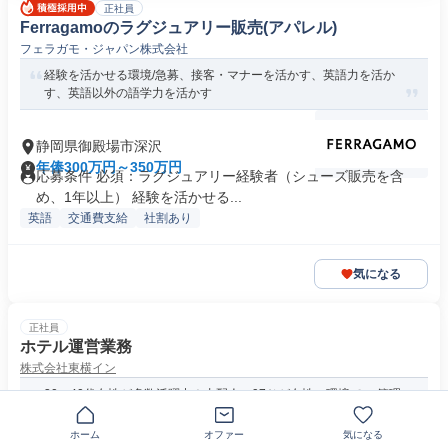
正社員
Ferragamoのラグジュアリー販売(アパレル)
フェラガモ・ジャパン株式会社
経験を活かせる環境/急募、接客・マナーを活かす、英語力を活か
す、英語以外の語学力を活かす
静岡県御殿場市深沢
年俸300万円～350万円
応募条件 必須：ラグジュアリー経験者（シューズ販売を含
め、1年以上） 経験を活かせる...
英語
交通費支給
社割あり
気になる
正社員
ホテル運営業務
株式会社東横イン
30～40代女性が多数活躍中！支配人の97％が女性の環境で、 管理
職としてキャリアアップを...
ホーム
オファー
気になる