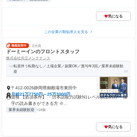
気になる
この企業の類似求人を見る
正社員
ドーミーインのフロントスタッフ
株式会社共立メンテナンス
転居伴う転勤なし／上場企業／副業OK／賞与年3回／業界未経験歓
迎
〒412-0026静岡県御殿場市東田中
月給21万7750円～25万3000円
資格 【必須条件】 ・日本語能力試験N1レベル以上の方 ・漢
字の読み書きができる方 ※...
業界未経験歓迎
+18個
気になる