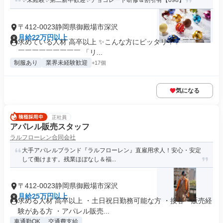
✨未経験✨第二新卒歓迎✨チョコレート研修＆割引有【098】
〒412-0023静岡県御殿場市深沢
月給22万円以上
求めている人材 高卒以上 ✨こんな方にピッタリ！✨ ￣￣￣￣
￣￣￣￣￣￣￣￣￣ 「リ...
制服あり
業界未経験歓迎
+17個
気になる
正社員
アパレル販売スタッフ
ラルフローレン合同会社
大手アパレルブランド『ラルフローレン』直雇用求人！安心・安定
して働けます。残業ほぼなし＆福...
〒412-0023静岡県御殿場市深沢
月給25万円以上
求める人材 高卒以上 ・土日祝日勤務可能な方 ・接客・販売経
験がある方 ・アパレル販売...
車通勤OK
交通費支給