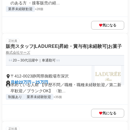
のある方 ・接客販売の経...
業界未経験歓迎
+28個
気になる
正社員
販売スタッフ|LADUREE|昇給・賞与有|未経験可|お菓子
株式会社サーズ
20～30代活躍中｜車通勤可
〒412-0023静岡県御殿場市深沢
月給20万円～25万円
求めている人材 【学歴不問／職種・職種未経験歓迎／第二新
卒歓迎／ブランクOK】 〈歓...
制服あり
業界未経験歓迎
+35個
気になる
正社員