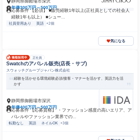
静岡県御殿場市深沢
年俸300万円～500万円
応募条件 【必須】 ■販売経験1年以上(正社員としての社会人
経験1年も以上） ■シュー...
社員登用あり
英語
+2個
気になる
正社員
Swatchのアパレル販売(店長・サブ)
スウォッチグループジャパン株式会社
経験を活かせる環境経験必須/接客・マナーを活かす、英語力を活
かす
静岡県御殿場市深沢
年俸400万円～500万円
応募条件 【応募資格】 ・ファッション感度の高いエリア、ア
パレルやファッション業界での...
転勤なし
英語
ネイルOK
+3個