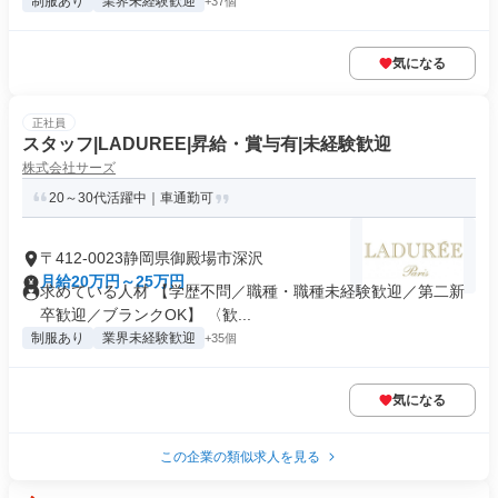
制服あり
業界未経験歓迎
+37個
気になる
正社員
スタッフ|LADUREE|昇給・賞与有|未経験歓迎
株式会社サーズ
20～30代活躍中｜車通勤可
〒412-0023静岡県御殿場市深沢
月給20万円～25万円
求めている人材 【学歴不問／職種・職種未経験歓迎／第二新
卒歓迎／ブランクOK】 〈歓...
制服あり
業界未経験歓迎
+35個
気になる
この企業の類似求人を見る