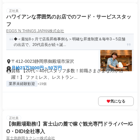
正社員
ハワイアンな雰囲気のお店でのフード・サービススタッ
フ
EGGS 'N THINGS JAPAN株式会社
◆＜最短8ヶ月で店長昇格事例も＞明確な昇進制度＆毎年3～5店舗
の出店で、20代店長が続々誕...
〒412-0023静岡県御殿場市深沢
月給23万3000円～50万円
資格 【20代～40代スタッフ多数！前職さまざまな方が活
躍！】 ファミレス、レストラン...
業界未経験歓迎
+19個
気になる
正社員
【御殿場勤務!】富士山の麓で稼ぐ観光専門ドライバー/G
O・DIDI全社導入
富士急静岡タクシー株式会社