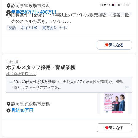
静岡県御殿場市深沢
年俸258万円～400万円
応募条件 【必須】 ・1年以上のアパレル販売経験 ・接客、販
売のスキルを磨き、アパレル...
英語
ネイルOK
賞与あり
+4個
気になる
正社員
ホテルスタッフ採用・育成業務
株式会社東横イン
30～40代女性が多数活躍中！支配人の97％が女性の環境で、 管理
職としてキャリアアップを...
静岡県御殿場市新橋
月給40万円
気になる