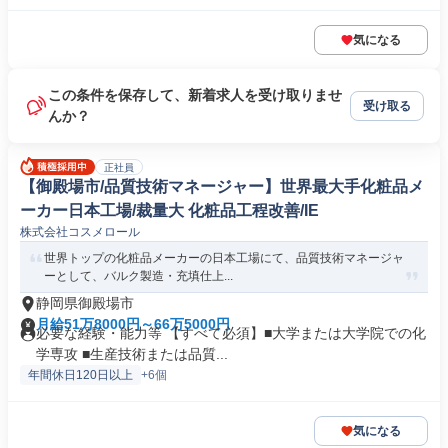
気になる
この条件を保存して、新着求人を受け取りませ
受け取る
んか？
正社員
【御殿場市/品質技術マネージャー】世界最大手化粧品メ
ーカー日本工場/裁量大 化粧品工程改善/IE
株式会社コスメロール
世界トップの化粧品メーカーの日本工場にて、品質技術マネージャ
ーとして、バルク製造・充填仕上...
静岡県御殿場市
月給51万8000円～66万5000円
必要な経験・能力等 【すべて必須】■大学または大学院での化
学専攻 ■生産技術または品質...
年間休日120日以上
+6個
気になる