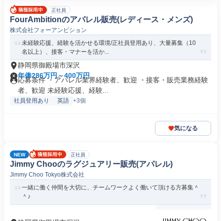
正社員
FourAmbitionのアパレル販売(レディース・メンズ)
株式会社フォーアンビション
未経験応援、経験を活かせる環境/正社員登用あり、大量募集（10
名以上）、接客・マナーを活か...
静岡県御殿場市深沢
年俸286万円～400万円
応募条件 ・アパレル業界経験者、歓迎 ・接客・販売業務経験
者、歓迎 未経験応援、経験...
社員登用あり
英語
+3個
気になる
NEW
正社員
Jimmy Chooのラグジュアリー販売(アパレル)
Jimmy Choo Tokyo株式会社
一緒に働く仲間を大切に、チームワークよく働いて頂ける方募集＾
＾♪