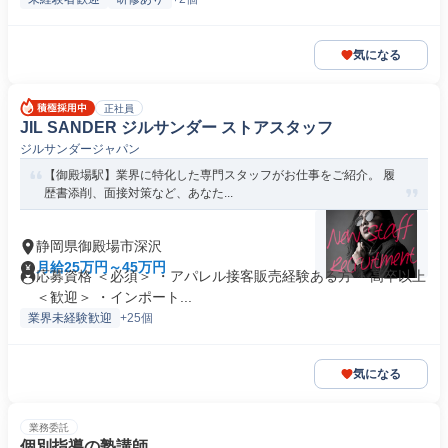
気になる
正社員
JIL SANDER ジルサンダー ストアスタッフ
ジルサンダージャパン
【御殿場駅】業界に特化した専門スタッフがお仕事をご紹介。 履
歴書添削、面接対策など、あなた...
静岡県御殿場市深沢
月給25万円～45万円
応募資格 ＜必須＞ ・アパレル接客販売経験ある方 ・高卒以上
＜歓迎＞ ・インポート...
業界未経験歓迎
+25個
気になる
業務委託
個別指導の塾講師