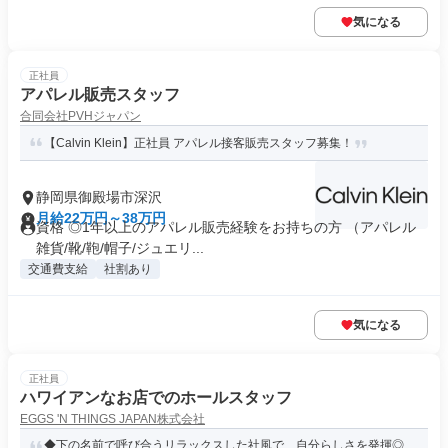
気になる
正社員
アパレル販売スタッフ
合同会社PVHジャパン
【Calvin Klein】正社員 アパレル接客販売スタッフ募集！
静岡県御殿場市深沢
月給22万円～38万円
資格 ◎1年以上のアパレル販売経験をお持ちの方 （アパレル
雑貨/靴/鞄/帽子/ジュエリ...
交通費支給
社割あり
気になる
正社員
ハワイアンなお店でのホールスタッフ
EGGS 'N THINGS JAPAN株式会社
◆下の名前で呼び合うリラックスした社風で、自分らしさを発揮◎