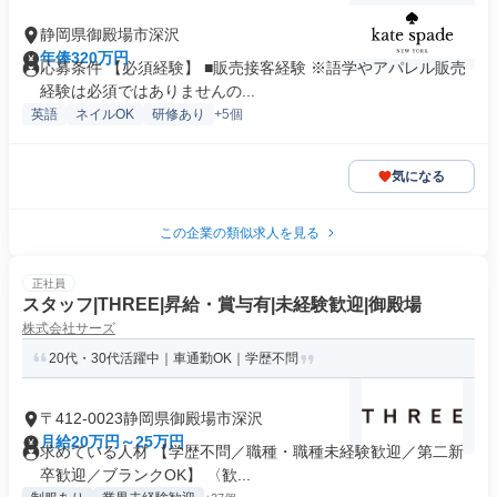
静岡県御殿場市深沢
年俸320万円
応募条件 【必須経験】 ■販売接客経験 ※語学やアパレル販売
経験は必須ではありませんの...
英語
ネイルOK
研修あり
+5個
気になる
この企業の類似求人を見る
正社員
スタッフ|THREE|昇給・賞与有|未経験歓迎|御殿場
株式会社サーズ
20代・30代活躍中｜車通勤OK｜学歴不問
〒412-0023静岡県御殿場市深沢
月給20万円～25万円
求めている人材 【学歴不問／職種・職種未経験歓迎／第二新
卒歓迎／ブランクOK】 〈歓...