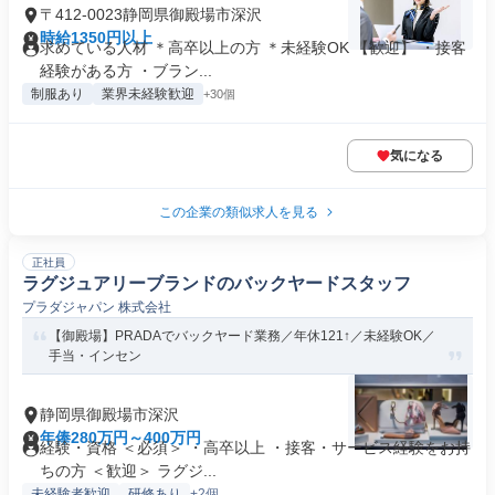
〒412-0023静岡県御殿場市深沢
時給1350円以上
求めている人材 ＊高卒以上の方 ＊未経験OK 【歓迎】 ・接客
経験がある方 ・ブラン...
制服あり
業界未経験歓迎
+30個
気になる
この企業の類似求人を見る
正社員
ラグジュアリーブランドのバックヤードスタッフ
プラダジャパン 株式会社
【御殿場】PRADAでバックヤード業務／年休121↑／未経験OK／
手当・インセン
静岡県御殿場市深沢
年俸280万円～400万円
経験・資格 ＜必須＞ ・高卒以上 ・接客・サービス経験をお持
ちの方 ＜歓迎＞ ラグジ...
未経験者歓迎
研修あり
+2個