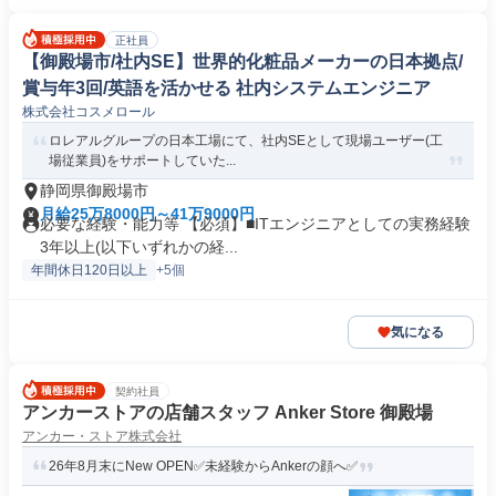
正社員
【御殿場市/社内SE】世界的化粧品メーカーの日本拠点/
賞与年3回/英語を活かせる 社内システムエンジニア
株式会社コスメロール
ロレアルグループの日本工場にて、社内SEとして現場ユーザー(工
場従業員)をサポートしていた...
静岡県御殿場市
月給25万8000円～41万9000円
必要な経験・能力等 【必須】■ITエンジニアとしての実務経験
3年以上(以下いずれかの経...
年間休日120日以上
+5個
気になる
契約社員
アンカーストアの店舗スタッフ Anker Store 御殿場
アンカー・ストア株式会社
26年8月末にNew OPEN✅未経験からAnkerの顔へ✅