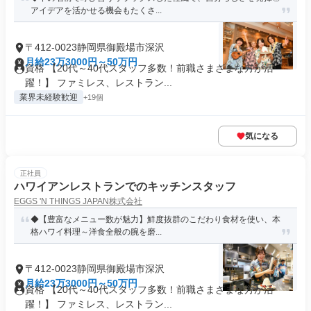
アイデアを活かせる機会もたくさ...
〒412-0023静岡県御殿場市深沢
月給23万3000円～50万円
資格 【20代～40代スタッフ多数！前職さまざまな方が活
躍！】 ファミレス、レストラン...
業界未経験歓迎
+19個
気になる
正社員
ハワイアンレストランでのキッチンスタッフ
EGGS 'N THINGS JAPAN株式会社
◆【豊富なメニュー数が魅力】鮮度抜群のこだわり食材を使い、本
格ハワイ料理～洋食全般の腕を磨...
〒412-0023静岡県御殿場市深沢
月給23万3000円～50万円
資格 【20代～40代スタッフ多数！前職さまざまな方が活
躍！】 ファミレス、レストラン...