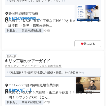
語学力を活かして、新しいキャリアを。
静岡県御殿場市新橋
月給24万5000円以上
求めている人材 明るく丁寧な応対ができる方 ・高卒以上 ・経
験不問 ・業界・職種未経験...
制服あり
業界未経験歓迎
+28個
気になる
契約社員
キリン工場のツアーガイド
キリンアンドコミュニケーションズ株式会社
完全週休2日×基本定時退社✨髪型・髪色、ネイル自由✨
〒412-0003静岡県御殿場市柴怒田
月給24万円以上
求めている人材 ✨未経験・第二新卒歓迎！ ✨経験・資格不
問！ ✨ブランクOK 【こん...
制服あり
業界未経験歓迎
+32個