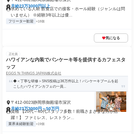
月給23万3000円以上
求めている人材 飲食店での接客・ホール経験（ジャンルは問
いません） ※経験3年以上は優...
フリーター歓迎
+18個
気になる
正社員
ハワイアンな内装でパンケーキ等を提供するカフェスタ
ッフ
EGGS 'N THINGS JAPAN株式会社
◆＜丁寧な研修＞SNS投稿は36万件以上！パンケーキブームを起
こしたハワイアンカフェの一員...
〒412-0023静岡県御殿場市深沢
月給23万3000円～50万円
資格 【20代～40代スタッフ多数！前職さまざまな方が活
躍！】 ファミレス、レストラン...
業界未経験歓迎
+19個