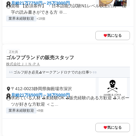
月給21万7750円～25万3000円
資格 【必須条件】 ・日本語能力試験N1レベル以上の方 ・漢
字の読み書きができる方 ※...
業界未経験歓迎
+18個
気になる
正社員
ゴルフブランドの販売スタッフ
株式会社ＪＩＮ‐ＰＡ
ゴルフ好き必見⛳マークアンドロナでのお仕事✨
〒412-0023静岡県御殿場市深沢
月給21万6500円～38万5000円
求めている人材 ⛳未経験OK ⛳販売経験のある方歓迎 ⛳スポー
ツが好きな方歓迎 ＜こ...
業界未経験歓迎
+8個
気になる