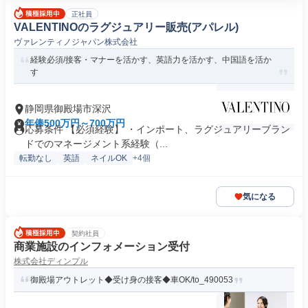
正社員
VALENTINOのラグジュアリー販売(アパレル)
ヴァレンティノジャパン株式会社
経験必須/接客・マナーを活かす、英語力を活かす、中国語を活か
す
静岡県御殿場市深沢
年俸500万円～700万円
応募条件 【必須経験】 ・インポート、ラグジュアリーブラン
ドでのマネージメント系経験（...
転勤なし
英語
ネイルOK
+4個
気になる
契約社員
商業施設のインフォメーション受付
株式会社ディンプル
御殿場アウトレット◆受け身の接客◆車OK/to_490053