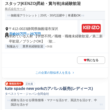
スタッフ|KENZO|昇給・賞与有|未経験歓迎
株式会社サーズ
御殿場アウトレット｜20代・30代活躍中｜車通勤OK
〒412-0023静岡県御殿場市深沢
月給20万円～25万円
求めている人材 【学歴不問／職種・職種未経験歓迎／第二新
卒歓迎／ブランクOK】 〈歓...
制服あり
業界未経験歓迎
+36個
気になる
この企業の類似求人を見る
正社員
kate spade new yorkのアパレル販売(レディース)
タペストリー・ジャパン合同会社
経験を活かせる環境/接客・マナーを活かす、英語力を活かす、中
国語を活かす