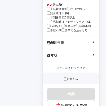
人気の条件
未経験者歓迎
土日祝休み
完全週休2日制
年間休日120日以上
在宅勤務（リモートワーク）OK
転勤なし
服装自由
年齢不問
学歴不問
語学力を活かせる
雇用形態
年収
すべての条件をクリア
新着のみ
検索
新着求人を受信