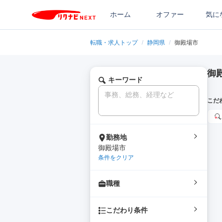
ホーム
オファー
気に
転職・求人トップ
/
静岡県
/
御殿場市
御
キーワード
こだ
勤務地
御殿場市
条件をクリア
職種
こだわり条件