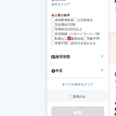
条件をクリア
人気の条件
未経験者歓迎
土日祝休み
完全週休2日制
年間休日120日以上
在宅勤務（リモートワーク）OK
転勤なし
服装自由
年齢不問
学歴不問
語学力を活かせる
雇用形態
年収
すべての条件をクリア
新着のみ
検索