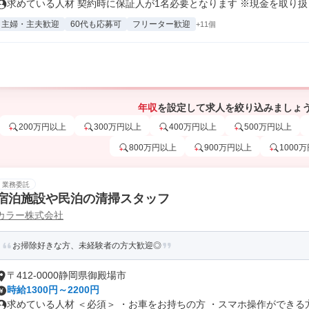
求めている人材 契約時に保証人が1名必要となります ※現金を取り扱う
主婦・主夫歓迎
60代も応募可
フリーター歓迎
+11個
年収
を設定して求人を絞り込みましょ
200万円以上
300万円以上
400万円以上
500万円以上
800万円以上
900万円以上
1000
業務委託
宿泊施設や民泊の清掃スタッフ
カラー株式会社
お掃除好きな方、未経験者の方大歓迎◎
〒412-0000静岡県御殿場市
時給1300円～2200円
求めている人材 ＜必須＞ ・お車をお持ちの方 ・スマホ操作ができる方 .