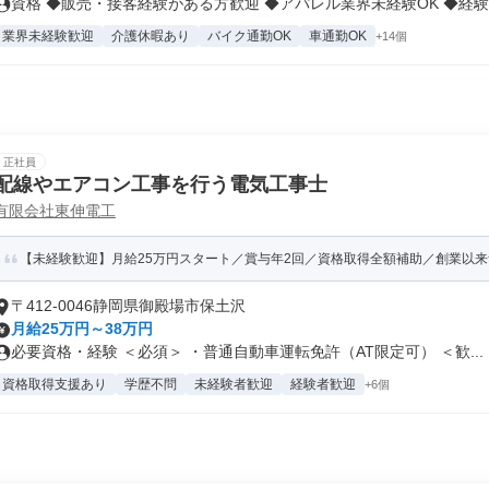
資格 ◆販売・接客経験がある方歓迎 ◆アパレル業界未経験OK ◆経験を
業界未経験歓迎
介護休暇あり
バイク通勤OK
車通勤OK
+14個
正社員
配線やエアコン工事を行う電気工事士
有限会社東伸電工
【未経験歓迎】月給25万円スタート／賞与年2回／資格取得全額補助／創業以
〒412-0046静岡県御殿場市保土沢
月給25万円～38万円
必要資格・経験 ＜必須＞ ・普通自動車運転免許（AT限定可） ＜歓...
資格取得支援あり
学歴不問
未経験者歓迎
経験者歓迎
+6個