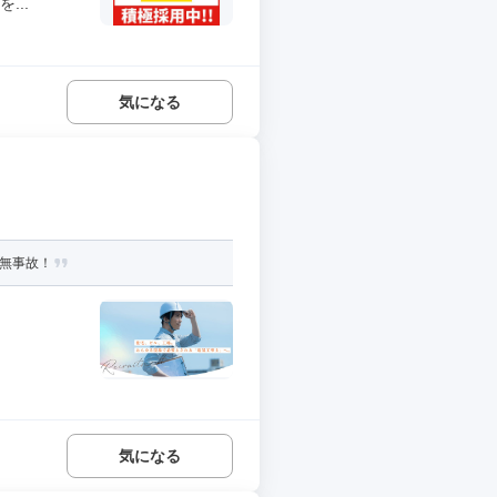
...
気になる
来無事故！
気になる