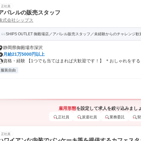
正社員
アパレルの販売スタッフ
株式会社シップス
SHIPS OUTLET 御殿場店／アパレル販売スタッフ／未経験からのチャレンジ歓迎
静岡県御殿場市深沢
月給21万5000円以上
資格・経験 【1つでも当てはまれば大歓迎です！】 ＊おしゃれをするこ
服装自由
雇用形態
を設定して求人を絞り込みまし
正社員
派遣社員
業務委託
契
正社員
ハワイアンな内装でパンケーキ等を提供するカフェスタ