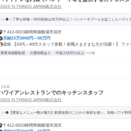
EGGS 'N THINGS JAPAN株式会社
◆＜丁寧な研修＞SNS投稿は36万件以上！パンケーキブームを起こしたハワイ
〒412-0023静岡県御殿場市深沢
月給23万3000円～50万円
資格 【20代～40代スタッフ多数！前職さまざまな方が活躍！】 ファミ.
業界未経験歓迎
介護休暇あり
中途入社50％以上
+17個
正社員
ハワイアンレストランでのキッチンスタッフ
EGGS 'N THINGS JAPAN株式会社
◆【豊富なメニュー数が魅力】鮮度抜群のこだわり食材を使い、本格ハワイ料
〒412-0023静岡県御殿場市深沢