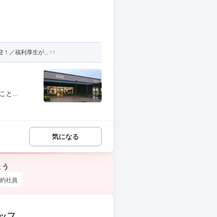
！／福利厚生が...
と...
気になる
ょう
約社員
ッフ