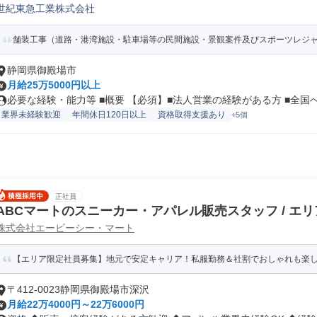
世紀東急工業株式会社
法人営業
舗装工事（道路・港湾施設・駐車場等の民間施設・景観案件及びスポーツレジャー
静岡県御殿場市
月給25万5000円以上
必要な経験・能力等 ■概要 【必須】■法人営業の経験がある方 ■全国へ.
業界未経験歓迎
年間休日120日以上
資格取得支援あり
+5個
正社員
ABCマートのスニーカー・アパレル販売スタッフ / エ
株式会社エービーシー・マート
【エリア限定社員募集】地元で安定キャリア！私服勤務＆社割でおしゃれも楽し
〒412-0023静岡県御殿場市深沢
月給22万4000円～22万6000円