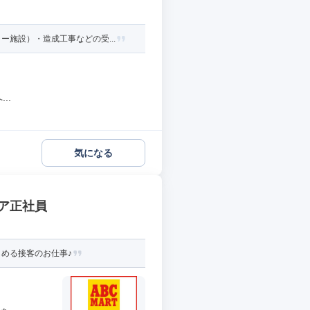
施設）・造成工事などの受...
..
気になる
リア正社員
める接客のお仕事♪