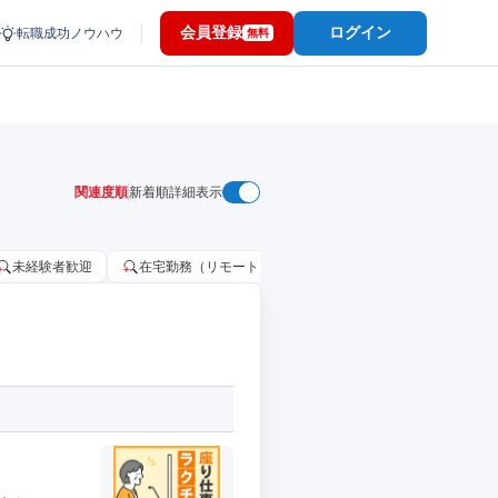
会員登録
ログイン
転職成功ノウハウ
無料
関連度順
新着順
詳細表示
未経験者歓迎
在宅勤務（リモートワーク）OK
家賃補助・住宅手当