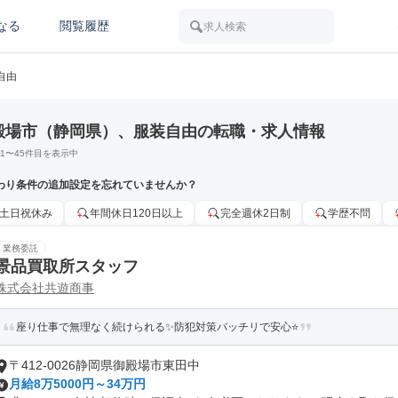
なる
閲覧履歴
求人検索
自由
殿場市（静岡県）、服装自由の転職・求人情報
1
〜
45
件目を表示中
わり条件の追加設定を忘れていませんか？
土日祝休み
年間休日120日以上
完全週休2日制
学歴不問
業務委託
景品買取所スタッフ
株式会社共遊商事
座り仕事で無理なく続けられる✨防犯対策バッチリで安心⭐
〒412-0026静岡県御殿場市東田中
月給8万5000円～34万円