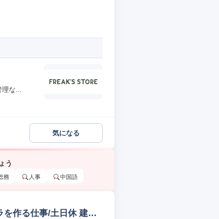
な...
気になる
ょう
総務
人事
中国語
ラを作る仕事/土日休 建築