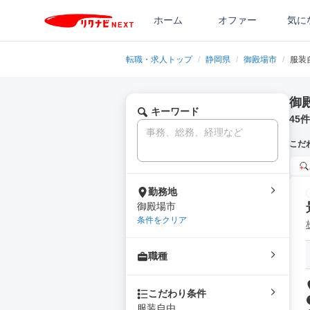
ホーム
オファー
気に
転職・求人トップ
/
静岡県
/
御殿場市
/
服装
御
キーワード
45
件
こだ
勤務地
御殿場市
条件をクリア
職種
こだわり条件
服装自由