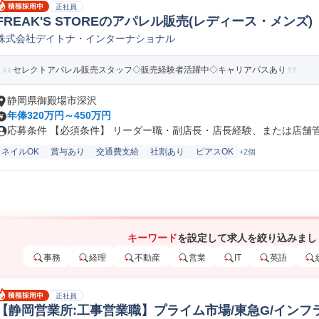
正社員
FREAK'S STOREのアパレル販売(レディース・メンズ)
株式会社デイトナ・インターナショナル
セレクトアパレル販売スタッフ◇販売経験者活躍中◇キャリアパスあり
静岡県御殿場市深沢
年俸320万円～450万円
応募条件 【必須条件】 リーダー職・副店長・店長経験、または店舗管理
ネイルOK
賞与あり
交通費支給
社割あり
ピアスOK
+2個
キーワード
を設定して求人を絞り込みまし
事務
経理
不動産
営業
IT
英語
正社員
【静岡営業所:工事営業職】プライム市場/東急G/インフ