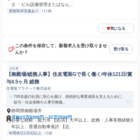
士 ・ビル設備管理またはなん...
資格取得支援あり
+11個
気になる
この条件を保存して、新着求人を受け取りませ
受け取る
んか？
正社員
【御殿場/総務人事】住友電装Gで長く働く/年休121日/賞
与4.5ヶ月 総務
住電装プラテック株式会社
700名超の社員に安心を届け、持続的な事業成長を支えるために、
給与・社会保険や人事労務施...
静岡県御殿場市
月給23万9300円～32万2500円
必要な経験・能力等 【必須】大卒以上、総務・人事実務経験3
年以上、普通自動車免許 【志...
年間休日120日以上
+2個