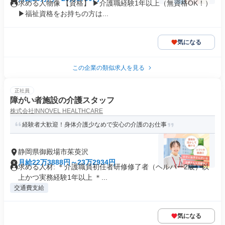
求める人物像 【資格】 ▶介護職経験1年以上（無資格OK！）
▶福祉資格をお持ちの方は...
気になる
この企業の類似求人を見る
正社員
障がい者施設の介護スタッフ
株式会社INNOVEL HEALTHCARE
経験者大歓迎！身体介護少なめで安心の介護のお仕事
静岡県御殿場市茱萸沢
月給22万3888円～23万2934円
求める人材: ＊介護職員初任者研修修了者（ヘルパー2級）以
上かつ実務経験1年以上 ＊...
交通費支給
気になる