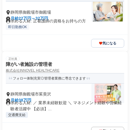
静岡県御殿場市御殿場
月給22万円～32万円
求める人材: 正看護師の資格をお持ちの方
即日勤務OK
気になる
正社員
障がい者施設の管理者
株式会社INNOVEL HEALTHCARE
フォロー体制充実◎管理者業務に専念できます
静岡県御殿場市茱萸沢
月給38万円
求める人材: ／ 業界未経験歓迎 ＼ マネジメント経験や営業経
験者活躍中 【必須】...
交通費支給