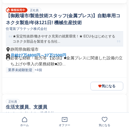
正社員
【御殿場市/製造技術スタッフ(金属プレス)】自動車用コ
ネクタ製造/年休121日! 機械生産技術
住電装プラテック株式会社
★安定性抜群/働きやすさ充実の就業環境！★ ECUをはじめとする
コネクタ部品を製造する当社...
静岡県御殿場市
月給27万4800円～37万1500円
必要な経験・能力等 【必須】■金属プレスに関連した設備の立
ち上げや導入の業務経験■2D...
業界未経験歓迎
+4個
気になる
正社員
生活支援員、支援員
ソーシャルインクルー株式会社
(介護経験者歓迎)日中支援型グループホーム支援員、地域密着で利
ホーム
オファー
気になる
用者様に寄り添った支援ができ...