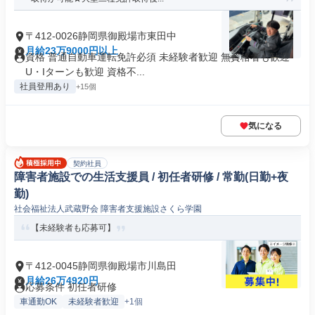
〒412-0026静岡県御殿場市東田中
月給23万9000円以上
資格 普通自動車運転免許必須 未経験者歓迎 無資格者も歓迎
U・Iターンも歓迎 資格不...
社員登用あり
+15個
気になる
契約社員
障害者施設での生活支援員 / 初任者研修 / 常勤(日勤+夜
勤)
社会福祉法人武蔵野会 障害者支援施設さくら学園
【未経験者も応募可】
〒412-0045静岡県御殿場市川島田
月給26万4920円
応募条件 初任者研修
車通勤OK
未経験者歓迎
+1個