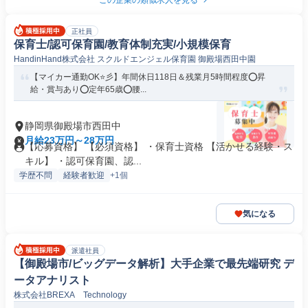
この企業の類似求人を見る
正社員
保育士/認可保育園/教育体制充実/小規模保育
HandinHand株式会社 スクルドエンジェル保育園 御殿場西田中園
【マイカー通勤OK⭐彡】年間休日118日＆残業月5時間程度⭕昇
給・賞与あり⭕定年65歳⭕腰...
静岡県御殿場市西田中
月給23万円～28万円
【応募資格】 【必須資格】 ・保育士資格 【活かせる経験・ス
キル】 ・認可保育園、認...
学歴不問
経験者歓迎
+1個
気になる
派遣社員
【御殿場市/ビッグデータ解析】大手企業で最先端研究 デ
ータアナリスト
株式会社BREXA Technology