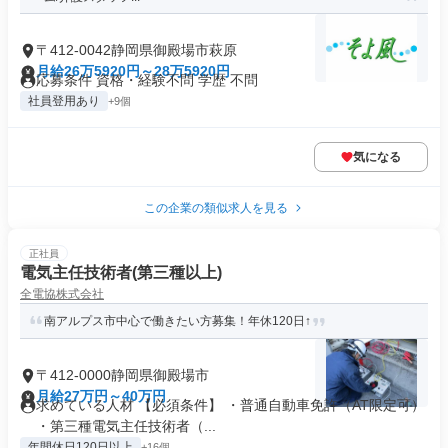
〒412-0042静岡県御殿場市萩原
月給26万5920円～28万5920円
応募条件 資格・経験不問 学歴 不問
社員登用あり
+9個
気になる
この企業の類似求人を見る
正社員
電気主任技術者(第三種以上)
全電協株式会社
南アルプス市中心で働きたい方募集！年休120日↑
〒412-0000静岡県御殿場市
月給27万円～40万円
求めている人材 【必須条件】 ・普通自動車免許（AT限定可）
・第三種電気主任技術者（...
年間休日120日以上
+16個