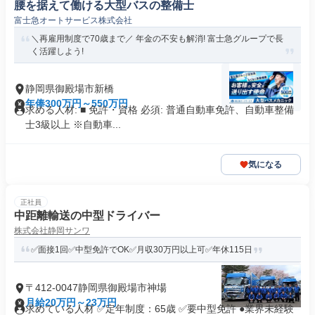
腰を据えて働ける大型バスの整備士
富士急オートサービス株式会社
＼再雇用制度で70歳まで／ 年金の不安も解消! 富士急グループで長
く活躍しよう!
静岡県御殿場市新橋
年俸300万円～550万円
求める人材: ■ 免許・資格 必須: 普通自動車免許、自動車整備
士3級以上 ※自動車...
気になる
正社員
中距離輸送の中型ドライバー
株式会社静岡サンワ
✅面接1回✅中型免許でOK✅月収30万円以上可✅年休115日
〒412-0047静岡県御殿場市神場
月給20万円～23万円
求めている人材 ✅定年制度：65歳 ✅要中型免許 ●業界未経験