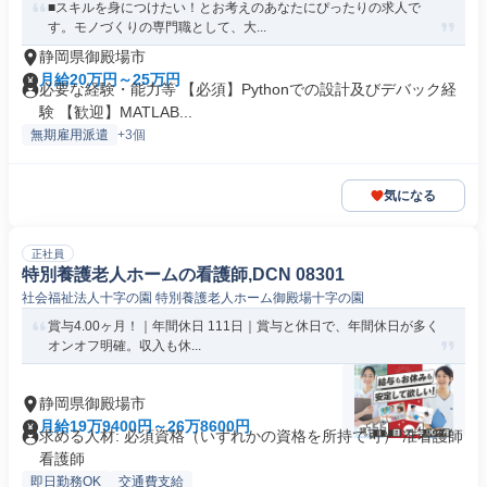
■スキルを身につけたい！とお考えのあなたにぴったりの求人で
す。モノづくりの専門職として、大...
静岡県御殿場市
月給20万円～25万円
必要な経験・能力等 【必須】Pythonでの設計及びデバック経
験 【歓迎】MATLAB...
無期雇用派遣
+3個
気になる
正社員
特別養護老人ホームの看護師,DCN 08301
社会福祉法人十字の園 特別養護老人ホーム御殿場十字の園
賞与4.00ヶ月！｜年間休日 111日｜賞与と休日で、年間休日が多く
オンオフ明確。収入も休...
静岡県御殿場市
月給19万9400円～26万8600円
求める人材: 必須資格（いずれかの資格を所持で可） 准看護師
看護師
即日勤務OK
交通費支給