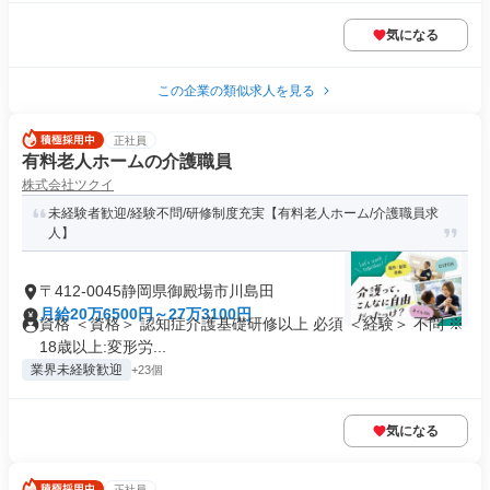
気になる
この企業の類似求人を見る
正社員
有料老人ホームの介護職員
株式会社ツクイ
未経験者歓迎/経験不問/研修制度充実【有料老人ホーム/介護職員求
人】
〒412-0045静岡県御殿場市川島田
月給20万6500円～27万3100円
資格 ＜資格＞ 認知症介護基礎研修以上 必須 ＜経験＞ 不問 ※
18歳以上:変形労...
業界未経験歓迎
+23個
気になる
正社員