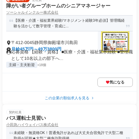
障がい者グループホームのシニアマネージャー
ソーシャルインクルー株式会社
【医療・介護・福祉業界経験/マネジメント経験3年必須】管理職経
験を活かして数字管理・育成に...
〒412-0045静岡県御殿場市川島田
月給45万円～49万3800円
応募資格 【経験・資格】 ■医療・介護・福祉業界経験 ■管理職
として10名以上の部下へ...
主婦・主夫歓迎
+18個
気になる
この企業の類似求人を見る
契約社員
バス運転士見習い
小田急ハイウェイバス株式会社
未経験・無資格OK！普通免許があれば大丈夫合宿免許で大型二種
取得が可能★大型二種免許取得後...