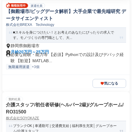
派遣社員
【御殿場市/ビッグデータ解析】大手企業で最先端研究 デ
ータサイエンティスト
株式会社BREXA Technology
■スキルを身につけたい！とお考えのあなたにぴったりの求人で
す。モノづくりの専門職として、大...
静岡県御殿場市
月給20万円～25万円
必要な経験・能力等 【必須】Pythonでの設計及びデバック経
験 【歓迎】MATLAB...
無期雇用派遣
+3個
気になる
契約社員
介護スタッフ/初任者研修(ヘルパー2級)/グループホーム/
RO31500
株式会社SOYOKAZE
ブランクOK | 車通勤可 | 交通費支給 | 福利厚生充実│グループホー
ム/介護スタッフ...