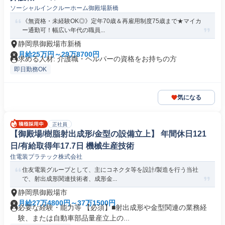
ソーシャルインクルーホーム御殿場新橋
《無資格・未経験OK◎》定年70歳＆再雇用制度75歳まで★マイカ
ー通勤可！幅広い年代の職員...
静岡県御殿場市新橋
月給25万円～29万8700円
求める人材: 介護職・ヘルパーの資格をお持ちの方
即日勤務OK
気になる
正社員
【御殿場/樹脂射出成形/金型の設備立上】 年間休日121
日/有給取得年17.7日 機械生産技術
住電装プラテック株式会社
住友電装グループとして、主にコネクタ等を設計/製造を行う当社
で、射出成形関連技術者、成形金...
静岡県御殿場市
月給27万4800円～37万1500円
必要な経験・能力等 【必須】■射出成形や金型関連の業務経
験、または自動車部品量産立上の...