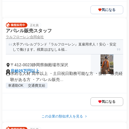
気になる
正社員
アパレル販売スタッフ
ラルフローレン合同会社
大手アパレルブランド『ラルフローレン』直雇用求人！安心・安定
して働けます。残業ほぼなし＆福...
〒412-0023静岡県御殿場市深沢
月給25万円以上
求める人材 高卒以上 ・土日祝日勤務可能な方 ・接客・販売経
験がある方 ・アパレル販売...
車通勤OK
交通費支給
気になる
この企業の類似求人を見る