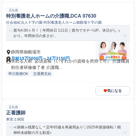
正社員
特別養護老人ホームの介護職,DCA 07630
社会福祉法人十字の園 特別養護老人ホーム御殿場十字の園
賞与4.00ヶ月！｜年間休日 111日｜賞与でモチベUP。休日がしっ
かり。年間休日の多さが...
静岡県御殿場市
月給19万5000円～24万3150円
求める人材: 必須資格（いずれかの資格を所持で可） 介護職員
初任者研修修了者 介護職...
即日勤務OK
交通費支給
気になる
正社員
正看護師
東富士病院
≪病棟≫残業なし＊定年65歳＆再雇用あり◇2025年新築移転！精
神科未経験の方も歓迎♪