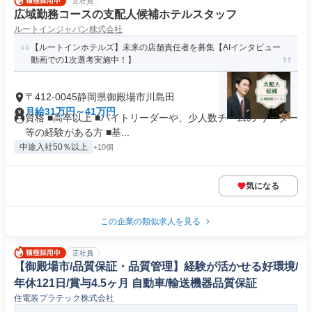
正社員
広域勤務コースの支配人候補ホテルスタッフ
ルートインジャパン株式会社
【ルートインホテルズ】未来の店舗責任者を募集【AIインタビュー
動画での1次選考実施中！】
〒412-0045静岡県御殿場市川島田
月給31万円～41万円
資格 ■高卒以上 ■バイトリーダーや、少人数チームの リーダー
等の経験がある方 ■基...
中途入社50％以上
+10個
気になる
この企業の類似求人を見る
正社員
【御殿場市/品質保証・品質管理】経験が活かせる好環境/
年休121日/賞与4.5ヶ月 自動車/輸送機器品質保証
住電装プラテック株式会社