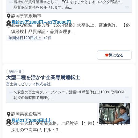
当社の品質保証担当として、ECUをはじめとするコネクタ部品の
品質保証業務をお任せします。品...
静岡県御殿場市
月給29万1800円～43万9000円
必要な経験・能力等 【必須資格】大卒以上、普通免許、 【必
須経験】品質保証・品質管理ま...
年間休日120日以上
+2個
気になる
契約社員
大型二種を活かす企業専属運転士
富士急モビリティ株式会社
＼安定の富士急グループ／シニア活躍中! 希望休ほぼ100％取得OK!
朝夕の短時間で無理な...
静岡県御殿場市
月給21万3000円以上
求める人材: ❖応募資格、ご経験等 【年齢】年齢不問 ※中途
採用の中高年(ミドル・3...