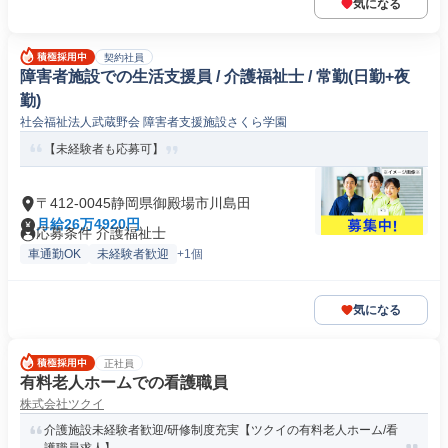
気になる
契約社員
障害者施設での生活支援員 / 介護福祉士 / 常勤(日勤+夜
勤)
社会福祉法人武蔵野会 障害者支援施設さくら学園
【未経験者も応募可】
〒412-0045静岡県御殿場市川島田
月給26万4920円
応募条件 介護福祉士
車通勤OK
未経験者歓迎
+1個
気になる
正社員
有料老人ホームでの看護職員
株式会社ツクイ
介護施設未経験者歓迎/研修制度充実【ツクイの有料老人ホーム/看