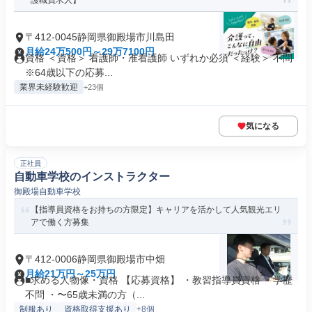
護職員求人】
〒412-0045静岡県御殿場市川島田
月給24万500円～29万7100円
資格 ＜資格＞ 看護師・准看護師 いずれか必須 ＜経験＞ 不問
※64歳以下の応募...
業界未経験歓迎
+23個
気になる
正社員
自動車学校のインストラクター
御殿場自動車学校
【指導員資格をお持ちの方限定】キャリアを活かして人気観光エリ
アで働く方募集
〒412-0006静岡県御殿場市中畑
月給21万円～25万円
■求める人物像・資格 【応募資格】 ・教習指導員資格 ・学歴
不問 ・〜65歳未満の方（...
制服あり
資格取得支援あり
+8個