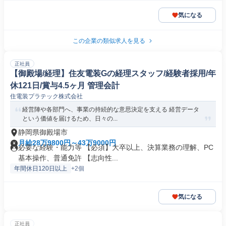
気になる
この企業の類似求人を見る
正社員
【御殿場/経理】住友電装Gの経理スタッフ/経験者採用/年
休121日/賞与4.5ヶ月 管理会計
住電装プラテック株式会社
経営陣や各部門へ、事業の持続的な意思決定を支える 経営データ
という価値を届けるため、日々の...
静岡県御殿場市
月給28万9800円～43万9000円
必要な経験・能力等 【必須】大卒以上、決算業務の理解、PC
基本操作、普通免許 【志向性...
年間休日120日以上
+2個
気になる
正社員