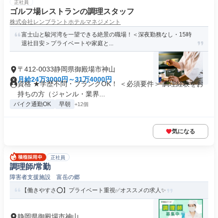
正社員
ゴルフ場レストランの調理スタッフ
株式会社レンブラントホテルマネジメント
富士山と駿河湾を一望できる絶景の職場！＜深夜勤務なし・15時
退社目安＞プライベートや家庭と...
〒412-0033静岡県御殿場市神山
月給24万3000円～31万4000円
資格 ★学歴不問・ブランクOK！ ＜必須要件＞ 調理経験をお
持ちの方（ジャンル・業界...
バイク通勤OK
早朝
+12個
気になる
正社員
調理師/常勤
障害者支援施設 富岳の郷
【働きやすさ⭕️】プライベート重視✅️オススメの求人✨
静岡県御殿場市神山