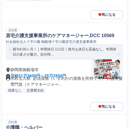
気になる
正社員
居宅介護支援事業所のケアマネージャー,DCC 10569
社会福祉法人十字の園 御殿場十字の園居宅介護支援事業所
賞与4.00ヶ月！｜年間休日 111日｜賞与も休日も妥協なし。年間休
日の多さが魅力。自分時...
静岡県御殿場市
月給21万3600円～25万2900円
求める人材: 必須資格（いずれかの資格を所持で可） 介護支援
専門員（ケアマネージャー...
残業なし
交通費支給
気になる
正社員
介護職・ヘルパー