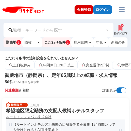
会員登録
ログイン
職種・キーワードから探す
条件保存
勤務地
職種
こだわり条件
雇用形態
年収
新着のみ
1
1
こだわり条件の追加設定を忘れていませんか？
土日祝休み
年間休日120日以上
完全週休2日制
学歴
御殿場市（静岡県）、定年65歳以上の転職・求人情報
50
件
1
〜
50
件目を表示中
関連度順
新着順
詳細表示
正社員
希望地区限定勤務の支配人候補ホテルスタッフ
ルートインジャパン株式会社
【ルートインホテルズ】未来の店舗責任者を募集【24時間いつで
も受けられる！AI面接実施中！...