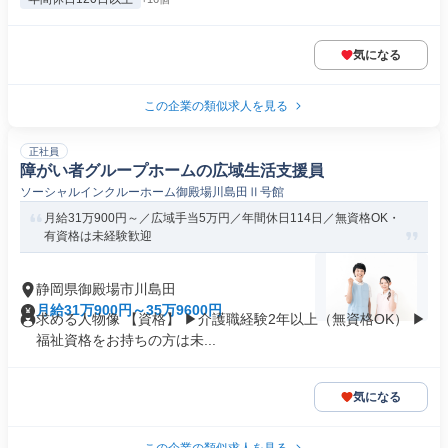
気になる
この企業の類似求人を見る
正社員
障がい者グループホームの広域生活支援員
ソーシャルインクルーホーム御殿場川島田Ⅱ号館
月給31万900円～／広域手当5万円／年間休日114日／無資格OK・
有資格は未経験歓迎
静岡県御殿場市川島田
月給31万900円～35万9600円
求める人物像 【資格】 ▶介護職経験2年以上（無資格OK） ▶
福祉資格をお持ちの方は未...
気になる