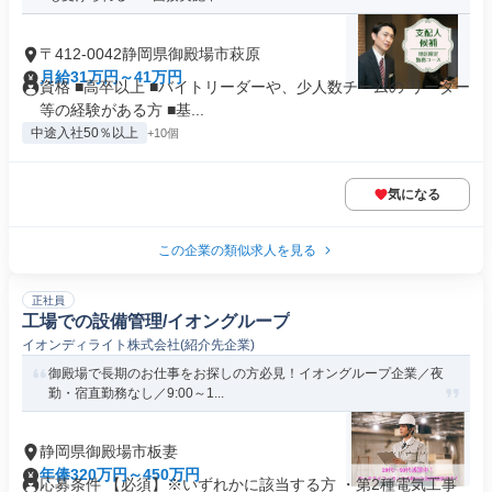
〒412-0042静岡県御殿場市萩原
月給31万円～41万円
資格 ■高卒以上 ■バイトリーダーや、少人数チームの リーダー
等の経験がある方 ■基...
中途入社50％以上
+10個
気になる
この企業の類似求人を見る
正社員
工場での設備管理/イオングループ
イオンディライト株式会社(紹介先企業)
御殿場で長期のお仕事をお探しの方必見！イオングループ企業／夜
勤・宿直勤務なし／9:00～1...
静岡県御殿場市板妻
年俸320万円～450万円
応募条件 【必須】※いずれかに該当する方 ・第2種電気工事