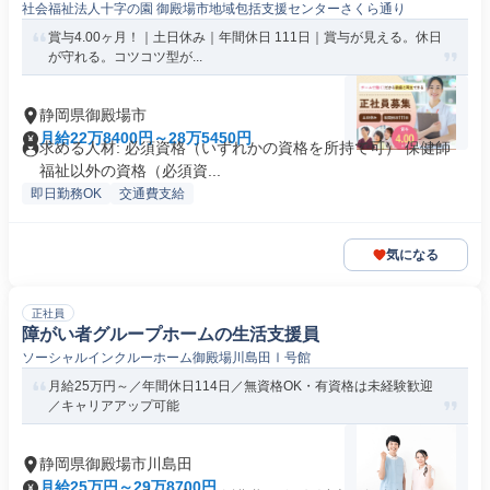
社会福祉法人十字の園 御殿場市地域包括支援センターさくら通り
賞与4.00ヶ月！｜土日休み｜年間休日 111日｜賞与が見える。休日
が守れる。コツコツ型が...
静岡県御殿場市
月給22万8400円～28万5450円
求める人材: 必須資格（いずれかの資格を所持で可） 保健師
福祉以外の資格（必須資...
即日勤務OK
交通費支給
気になる
正社員
障がい者グループホームの生活支援員
ソーシャルインクルーホーム御殿場川島田Ⅰ号館
月給25万円～／年間休日114日／無資格OK・有資格は未経験歓迎
／キャリアアップ可能
静岡県御殿場市川島田
月給25万円～29万8700円