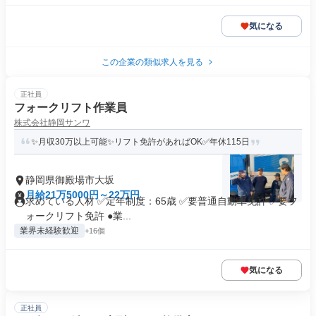
気になる
この企業の類似求人を見る
正社員
フォークリフト作業員
株式会社静岡サンワ
✨月収30万以上可能✨リフト免許があればOK✅年休115日
静岡県御殿場市大坂
月給21万5000円～22万円
求めている人材 ✅定年制度：65歳 ✅要普通自動車免許 ✅要フ
ォークリフト免許 ●業...
業界未経験歓迎
+16個
気になる
正社員