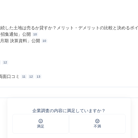
事「相続した土地は売るか貸すか？メリット・デメリットの比較と決めるポ
総会招集通知」公開
10
年4月期 決算資料」公開
10
12
両面口コミ
11
12
13
事業
企業調査の内容に満足していますか？
ション
業・賃貸管理事業
・賃貸経営の信頼と実績
満足
不満
業内容
レーション