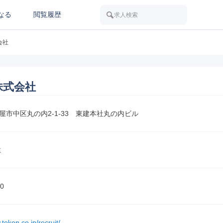
なる
閲覧履歴
求人検索
会社
株式会社
屋市中区丸の内2‐1-33　東建本社丸の内ビル
猛
0
.token.co.jp/recruit/