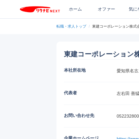
ホーム
オファー
気に
転職・求人トップ
/
東建コーポレーション株式
東建コーポレーション
本社所在地
愛知県名古
代表者
左右田 善
お問い合わせ先
052232800
企業ホームページ
https://www