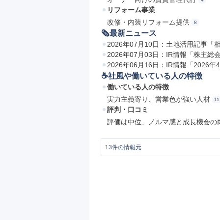
リフォーム事業
改修・内装リフォーム提供
8
🗞最新ニュース
2026年07月10日：土地活用記
2026年07月03日：IR情報「株主
2026年06月16日：IR情報「2026
☕️社風や働いている人の特徴
働いている人の特徴
実力主義寄り、営業色が強い人材
11
評判・口コミ
評価は中位、ノルマ感と成長機会の
13
件の情報元
1
企業情報｜東建コーポレーション
2
【東建コーポレーション】リース建築
3
土地活用・賃貸経営｜東建コーポレー
4
【東建コーポレーション】入居仲介事
5
東建コーポレーション｜アパート経営
6
【東建コーポレーション】企業情報 事
7
企業価値を支える仕組み｜東建コーポ