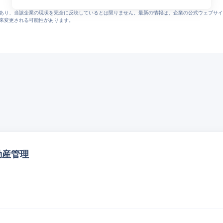
事業
あり、当該企業の現状を完全に反映しているとは限りません。最新の情報は、企業の公式ウェブサイ
来変更される可能性があります。
エン カイシャの評判 (3157)
wers
.php?qco=8&vid=a0A2x000006zDfK
動産管理