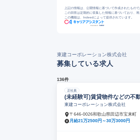
8
【東建コーポレーション】リフォーム
9
お知らせ一覧｜東建コーポレーション
上記の情報は、公開情報に基づいて作成されたもので
10
IRニュース｜東建コーポレーション
この回答は定期的に収集した情報に基づいており、将
この機能は、Indeedによって提供されています。
11
東建コーポレーションの評判・口コミ - 
12
https://jobtalk.jp/companies/23889/ans
13
https://www.openwork.jp/one_answer
東建コーポレーション株式会社
募集している求人
136件
正社員
(未経験可)賃貸物件などの不
東建コーポレーション株式会社
〒646-0026和歌山県田辺市宝来町
月給21万2500円～30万3000円