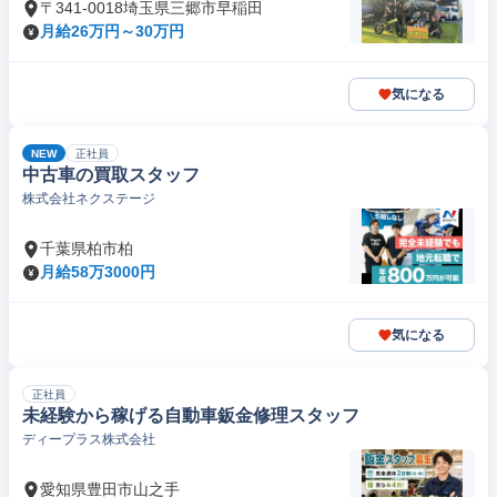
〒341-0018埼玉県三郷市早稲田
月給26万円～30万円
気になる
NEW
正社員
中古車の買取スタッフ
株式会社ネクステージ
千葉県柏市柏
月給58万3000円
気になる
正社員
未経験から稼げる自動車鈑金修理スタッフ
ディープラス株式会社
愛知県豊田市山之手