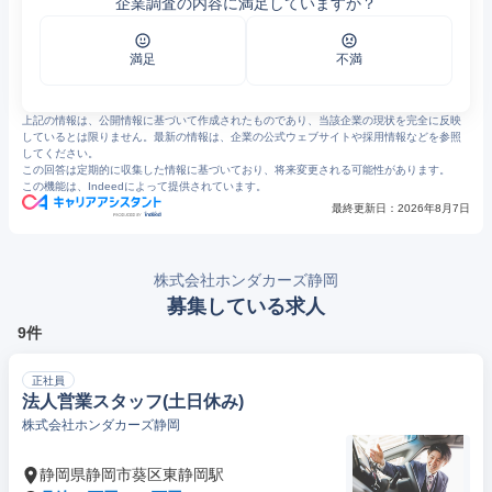
企業調査の内容に満足していますか？
3
店舗別一覧 | 展示車・試乗車 | Honda Cars 静岡
4
メンテナンス | Honda Cars 静岡
5
Honda Cars 静岡 - 静岡県のHondaディーラー
6
N-BOXの新車をご成約かつ届出でHonda純正用品クーポン最大10万円分プレゼント | お知らせ | Honda Cars 静岡
満足
不満
上記の情報は、公開情報に基づいて作成されたものであり、当該企業の現状を完全に反映
しているとは限りません。最新の情報は、企業の公式ウェブサイトや採用情報などを参照
してください。
この回答は定期的に収集した情報に基づいており、将来変更される可能性があります。
この機能は、Indeedによって提供されています。
最終更新日：
2026年8月7日
株式会社ホンダカーズ静岡
募集している求人
9件
正社員
法人営業スタッフ(土日休み)
株式会社ホンダカーズ静岡
静岡県静岡市葵区東静岡駅