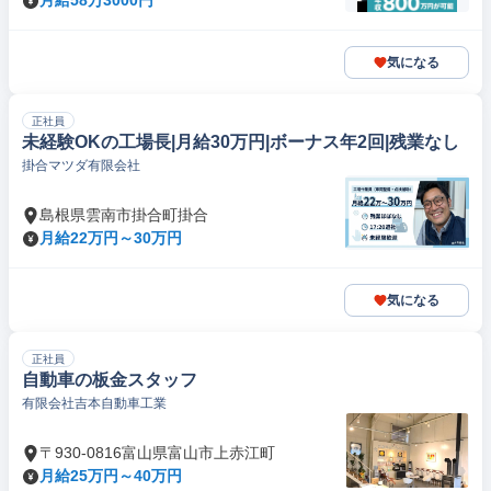
月給58万3000円
気になる
正社員
未経験OKの工場長|月給30万円|ボーナス年2回|残業なし
掛合マツダ有限会社
島根県雲南市掛合町掛合
月給22万円～30万円
気になる
正社員
自動車の板金スタッフ
有限会社吉本自動車工業
〒930-0816富山県富山市上赤江町
月給25万円～40万円