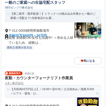
一般のご家庭への生協宅配スタッフ
SBSゼンツウ株式会社
【第二新卒・既卒歓迎！】トラックへの積み込み作業から一般のご
家庭へ宅配まで♪生鮮食品やお菓...
〒412-0000静岡県御殿場市
月給25万3005円～30万円
資格 未経験OK!女性も活躍中! ＜求める人材＞ 研修体制が整っ
ているため、経験は...
通勤交通費全額支給
気になる
派遣社員
夜勤・カウンターフォークリフト作業員
Ａ&Ｉ株式会社
【月収例34万円以上】／19:00〜翌4:00／土日祝休み／残業月40h
／ピアス・髪色・ひ...