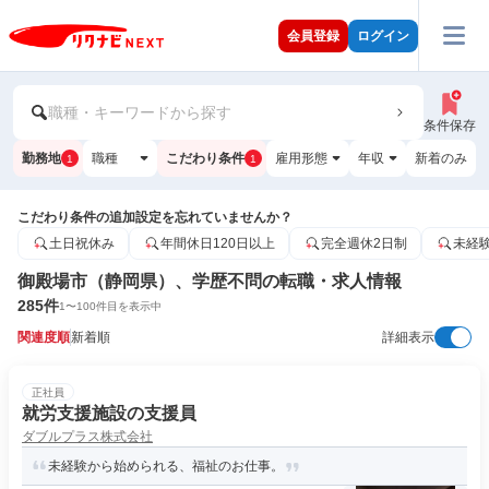
会員登録
ログイン
職種・キーワードから探す
条件保存
勤務地
職種
こだわり条件
雇用形態
年収
新着のみ
1
1
こだわり条件の追加設定を忘れていませんか？
土日祝休み
年間休日120日以上
完全週休2日制
未経
御殿場市（静岡県）、学歴不問の転職・求人情報
285
件
1
〜
100
件目を表示中
関連度順
新着順
詳細表示
正社員
就労支援施設の支援員
ダブルプラス株式会社
未経験から始められる、福祉のお仕事。