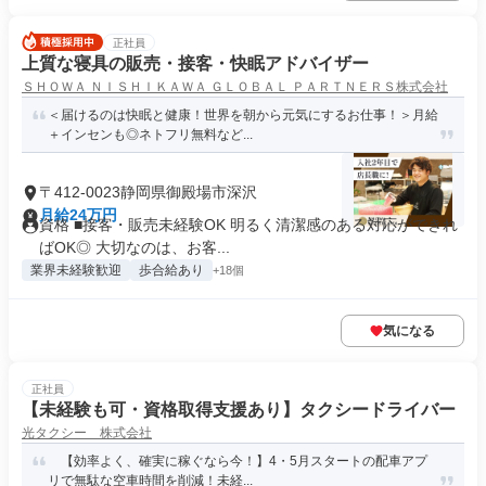
正社員
上質な寝具の販売・接客・快眠アドバイザー
ＳＨＯＷＡ ＮＩＳＨＩＫＡＷＡ ＧＬＯＢＡＬ ＰＡＲＴＮＥＲＳ株式会社
＜届けるのは快眠と健康！世界を朝から元気にするお仕事！＞月給
＋インセンも◎ネトフリ無料など...
〒412-0023静岡県御殿場市深沢
月給24万円
資格 ■接客・販売未経験OK 明るく清潔感のある対応ができれ
ばOK◎ 大切なのは、お客...
業界未経験歓迎
歩合給あり
+18個
気になる
正社員
【未経験も可・資格取得支援あり】タクシードライバー
光タクシー 株式会社
【効率よく、確実に稼ぐなら今！】4・5月スタートの配車アプ
リで無駄な空車時間を削減！未経...