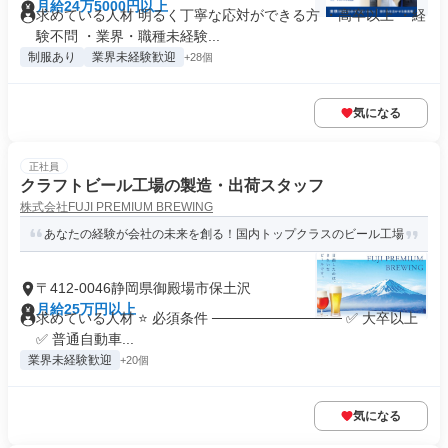
月給24万5000円以上
求めている人材 明るく丁寧な応対ができる方 ・高卒以上 ・経
験不問 ・業界・職種未経験...
制服あり
業界未経験歓迎
+28個
気になる
正社員
クラフトビール工場の製造・出荷スタッフ
株式会社FUJI PREMIUM BREWING
あなたの経験が会社の未来を創る！国内トップクラスのビール工場
〒412-0046静岡県御殿場市保土沢
月給25万円以上
求めている人材 ⭐ 必須条件 ───────────── ✅ 大卒以上
✅ 普通自動車...
業界未経験歓迎
+20個
気になる