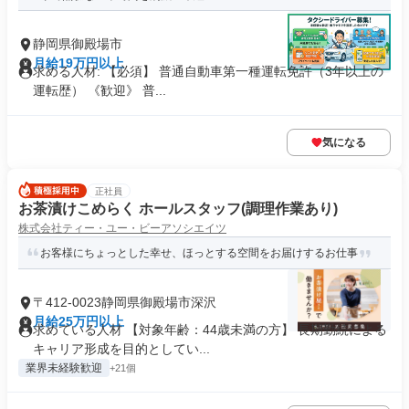
静岡県御殿場市
月給19万円以上
求める人材: 【必須】 普通自動車第一種運転免許（3年以上の
運転歴） 《歓迎》 普...
気になる
正社員
お茶漬けこめらく ホールスタッフ(調理作業あり)
株式会社ティー・ユー・ビーアソシエイツ
お客様にちょっとした幸せ、ほっとする空間をお届けするお仕事
〒412-0023静岡県御殿場市深沢
月給25万円以上
求めている人材 【対象年齢：44歳未満の方】 長期勤続による
キャリア形成を目的としてい...
業界未経験歓迎
+21個