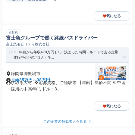
気になる
正社員
富士急グループで働く路線バスドライバー
富士急モビリティ株式会社
＼1年目から年収470万円も! ／ 決まった時間・ルートで走る定期
運行中心! 安定収入・生...
静岡県御殿場市
月給35万円～38万円
求める人材: ❖応募資格、ご経験等 【年齢】年齢不問 ※中途
採用の中高年(ミドル・3...
気になる
この企業の類似求人を見る