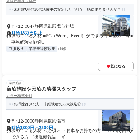
光陽産業株式会社
未経験OK◎30代活躍中の安定した当社で一緒に働きませんか？
〒412-0047静岡県御殿場市神場
月給18万円以上
求めている人材 ■PC（Word、Excel）ができる方 ■経験不問 ■
事務経験者歓迎...
制服あり
業界未経験歓迎
+19個
気になる
業務委託
宿泊施設や民泊の清掃スタッフ
カラー株式会社
お掃除好きな方、未経験者の方大歓迎◎
〒412-0000静岡県御殿場市
時給1300円～2200円
求めている人材 ＜必須＞ ・お車をお持ちの方 ・スマホ操作が
できる方 （出退勤報告、写...