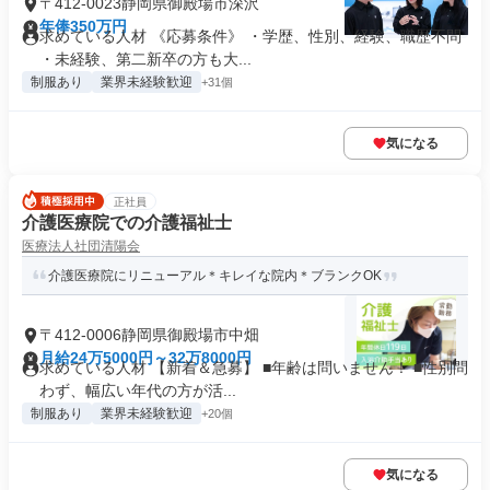
〒412-0023静岡県御殿場市深沢
年俸350万円
求めている人材 《応募条件》 ・学歴、性別、経験、職歴不問
・未経験、第二新卒の方も大...
制服あり
業界未経験歓迎
+31個
気になる
正社員
介護医療院での介護福祉士
医療法人社団清陽会
介護医療院にリニューアル＊キレイな院内＊ブランクOK
〒412-0006静岡県御殿場市中畑
月給24万5000円～32万8000円
求めている人材 【新着＆急募】 ■年齢は問いません！ ■性別問
わず、幅広い年代の方が活...
制服あり
業界未経験歓迎
+20個
気になる