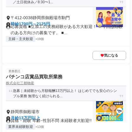
／土日祝休み／8:30〜1...
〒412-0038静岡県御殿場市駒門
時給1700円～2125円
応募資格 ■立加工の実務経験がある方大歓迎！ ※今回は経験
のある方向けの募集です。 ■...
主婦・主夫歓迎
+19個
気になる
業務委託
パチンコ店賞品買取所業務
株式会社三都物産
急募｜未経験から月額報酬13万円以上！ はじめてでも安心のシン
プル業務 無理なく続けられる...
静岡県御殿場市
月給13万円以上
資格・経験 年齢･性別不問 未経験者大歓迎!!
業界未経験歓迎
+13個