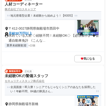
人材コーディネーター
株式会社プロスキャリア
地元密着型企業！未経験から始めよう！【K005】
〒412-0027静岡県御殿場市西田中
月給30万円以上
求めている人材 ◇経験不問！未経験OK◇ 【必須条件】 ◆普
通自動車免許 《こんな...
業界未経験歓迎
+22個
気になる
正社員
未経験OKの警備スタッフ
セキュリティスタッフ株式会社
全員面接！即入寮！シニアでもじゃなくシニアのあなたを採用した
い！年齢不問、84歳の隊員さん...
静岡県御殿場市新橋