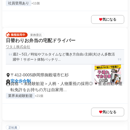
社員登用あり
+11個
気になる
業務委託
日替わりお弁当の宅配ドライバー
ワタミ株式会社
週2～5日／時短やフルタイムなど働き方自由♪主婦(夫)さん多数活
躍中！サポート体制バッチリ...
〒412-0005静岡県御殿場市仁杉
完全歩合制
資格 ＜未経験歓迎＞人柄・人物重視の採用◎ ▼普通自動車運
転免許をお持ちの方は自家用...
業界未経験歓迎
+21個
気になる
正社員