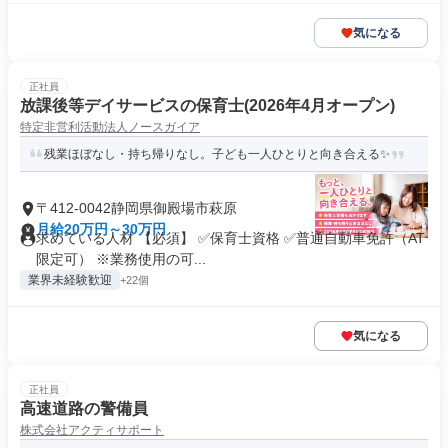
気になる
正社員
放課後等デイサービスの保育士(2026年4月オープン)
特定非営利活動法人ノースガイア
残業ほぼなし・持ち帰りなし。子ども一人ひとりと向き合える✨
〒412-0042静岡県御殿場市萩原
月給20万円～30万円
求めている人材 【必須】 ✅保育士資格 ✅普通自動車免許（AT
限定可） ※業務使用の可...
業界未経験歓迎
+22個
気になる
正社員
高速道路の警備員
株式会社アクティサポート