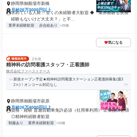
静岡県御殿場市新橋
月給26万3000円以上
求めている人材 ✅全くの未経験者大歓迎 ◆「業界経験も実務
経験もないけど大丈夫？」と不...
業界未経験歓迎
歩合給あり
+25個
気になる
正社員
精神科の訪問看護スタッフ・正看護師
株式会社ファーストナース
新規オープン予定★精神科訪問看護ステーション正看護師募集(週3
2ｈ)！オンコール対応なし
静岡県御殿場市萩原
月給26万4000円以上
資格・経験 普通自動車免許必須（社用車利用） 正看護師必須
◎精神科経験者歓迎
制服あり
業界未経験歓迎
+10個