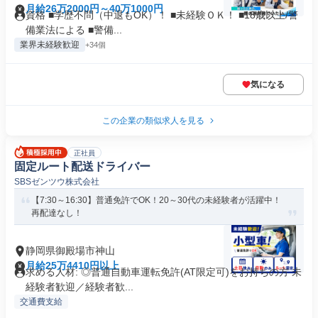
月給26万2000円～40万1000円
資格 ■学歴不問（中退もOK）！ ■未経験ＯＫ！ ■18歳以上/警
備業法による ■警備...
業界未経験歓迎
+34個
気になる
この企業の類似求人を見る
正社員
固定ルート配送ドライバー
SBSゼンツウ株式会社
【7:30～16:30】普通免許でOK！20～30代の未経験者が活躍中！
再配達なし！
静岡県御殿場市神山
月給25万4410円以上
求める人材: ◎普通自動車運転免許(AT限定可)をお持ちの方 未
経験者歓迎／経験者歓...
交通費支給