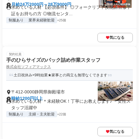
月給24万2000円～28万9000円
求めている人材 【必須条件】 ◎フォークリフト技能講習修了
証をお持ちの方 ◎物流センタ...
制服あり
業界未経験歓迎
+25個
気になる
契約社員
手のひらサイズのパック詰め作業スタッフ
株式会社ソフィアマックス
土日祝休み×9時始業★家事との両立も無理なくできます
〒412-0000静岡県御殿場市
時給1200円以上
求めている人材 ＊未経験OK！丁寧にお教えします♪ ＊女性ス
タッフ活躍中
制服あり
主婦・主夫歓迎
+22個
気になる