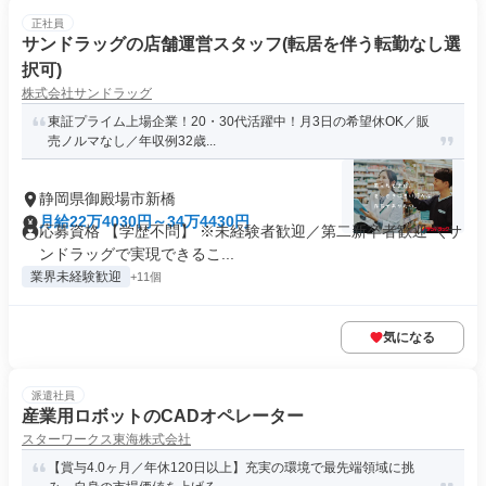
正社員
サンドラッグの店舗運営スタッフ(転居を伴う転勤なし選
択可)
株式会社サンドラッグ
東証プライム上場企業！20・30代活躍中！月3日の希望休OK／販
売ノルマなし／年収例32歳...
静岡県御殿場市新橋
月給22万4030円～34万4430円
応募資格 【学歴不問】 ※未経験者歓迎／第二新卒者歓迎 ＼サ
ンドラッグで実現できるこ...
業界未経験歓迎
+11個
気になる
派遣社員
産業用ロボットのCADオペレーター
スターワークス東海株式会社
【賞与4.0ヶ月／年休120日以上】充実の環境で最先端領域に挑