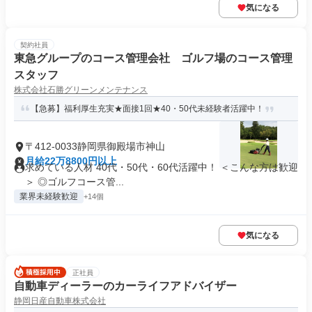
気になる
契約社員
東急グループのコース管理会社 ゴルフ場のコース管理
スタッフ
株式会社石勝グリーンメンテナンス
【急募】福利厚生充実★面接1回★40・50代未経験者活躍中！
〒412-0033静岡県御殿場市神山
月給22万8800円以上
求めている人材 40代・50代・60代活躍中！ ＜こんな方は歓迎
＞ ◎ゴルフコース管...
業界未経験歓迎
+14個
気になる
正社員
自動車ディーラーのカーライフアドバイザー
静岡日産自動車株式会社