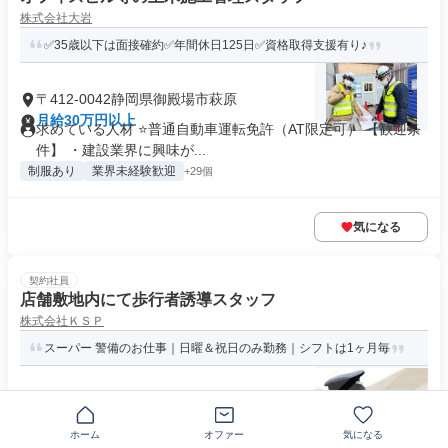
株式会社大岩
✅35歳以下は面接確約✅年間休日125日✅資格取得支援有り♪
〒412-0042静岡県御殿場市萩原
月給30万円以上
求めている人材 ⭐普通自動車運転免許（AT限定可） 【歓迎条
件】 ・建設業界に興味が...
制服あり
業界未経験歓迎
+29個
気になる
契約社員
店舗敷地内にて歩行者誘導スタッフ
株式会社ＫＳＰ
スーパー 警備のお仕事｜日曜＆祝日のみ勤務｜シフトは1ヶ月毎
〒412-0045静岡県御殿場市川島田
時給1125円～1195円
求めている人材 ・日曜および祝日に勤務できる方。 ・安全第
ホーム
オファー
気になる