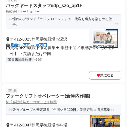
正社員
バックヤードスタッフ/idp_szo_ap1F
株式会社マーキュリー
憧れのブランド「ラルフ ローレン」で、接客も裏方も楽しめる仕
事。
〒412-0023静岡県御殿場市深沢
月給23万円～30万円
資格 ★39歳以下限定募集★ 学歴不問／未経験OK 【歓迎条
件】 ・英語または中国...
業界未経験歓迎
+19個
気になる
正社員
フォークリフトオペレーター(倉庫内作業)
株式会社鈴与カーゴサービス静岡
鈴与グループの安定基盤／年間休日120日／業績好調☆増員募集
〒412-0047静岡県御殿場市神場