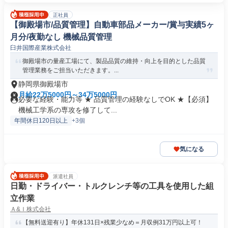
正社員
【御殿場市/品質管理】自動車部品メーカー/賞与実績5ヶ
月分/夜勤なし 機械品質管理
臼井国際産業株式会社
御殿場市の量産工場にて、製品品質の維持・向上を目的とした品質
管理業務をご担当いただきます。...
静岡県御殿場市
月給22万5000円～34万5000円
必要な経験・能力等 ★ 品質管理の経験なしでOK ★【必須】
機械工学系の専攻を修了して...
年間休日120日以上
+3個
気になる
派遣社員
日勤・ドライバー・トルクレンチ等の工具を使用した組
立作業
Ａ&Ｉ株式会社
【無料送迎有り】年休131日×残業少なめ＝月収例31万円以上可！