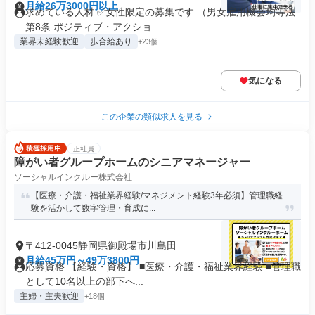
月給26万3000円以上
求めている人材 ✅女性限定の募集です （男女雇用機会均等法
第8条 ポジティブ・アクショ...
業界未経験歓迎
歩合給あり
+23個
気になる
この企業の類似求人を見る
正社員
障がい者グループホームのシニアマネージャー
ソーシャルインクルー株式会社
【医療・介護・福祉業界経験/マネジメント経験3年必須】管理職経
験を活かして数字管理・育成に...
〒412-0045静岡県御殿場市川島田
月給45万円～49万3800円
応募資格 【経験・資格】 ■医療・介護・福祉業界経験 ■管理職
として10名以上の部下へ...
主婦・主夫歓迎
+18個