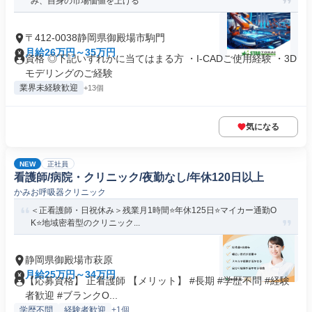
み、自身の市場価値を上げる
〒412-0038静岡県御殿場市駒門
月給26万円～35万円
資格 ◎下記いずれかに当てはまる方 ・I-CADご使用経験 ・3D
モデリングのご経験
業界未経験歓迎
+13個
気になる
NEW
正社員
看護師/病院・クリニック/夜勤なし/年休120日以上
かみお呼吸器クリニック
＜正看護師・日祝休み＞残業月1時間⭐年休125日⭐マイカー通勤O
K⭐地域密着型のクリニック...
静岡県御殿場市萩原
月給25万円～34万円
【応募資格】 正看護師 【メリット】 #長期 #学歴不問 #経験
者歓迎 #ブランクO...
学歴不問
経験者歓迎
+1個