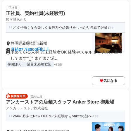
正社員
正社員、契約社員(未経験可)
駿河湾あかり
どうせ働くなら楽しく＆努力や頑張りをしっかり昇給で評価♪
静岡県御殿場市新橋
月給27万8000円以上
求めている人材 ☆未経験者OK 経験やスキルより 人柄を重視
してます^_^ まだまだ若...
制服あり
業界未経験歓迎
+21個
気になる
契約社員
アンカーストアの店舗スタッフ Anker Store 御殿場
アンカー・ストア株式会社
26年8月末にNew OPEN✅未経験からAnkerの顔へ✅