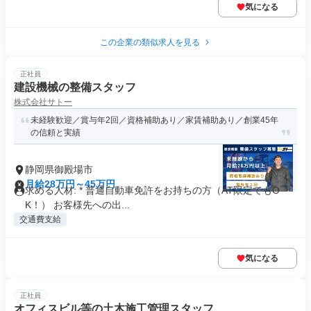
気になる
この企業の類似求人を見る
正社員
建設機械の整備スタッフ
株式会社サトー
未経験歓迎／賞与年2回／資格補助あり／家賃補助あり／創業45年
の信頼と実績
静岡県御殿場市
月給28万円～45万円
求める人材: * 普通自動車免許をお持ちの方（AT限定でもO
K！） お客様先への出...
交通費支給
気になる
正社員
オフィスビル等の土木施工管理スタッフ