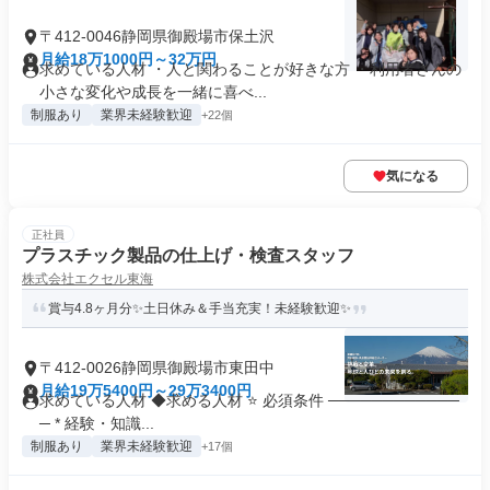
〒412-0046静岡県御殿場市保土沢
月給18万1000円～32万円
求めている人材 ・人と関わることが好きな方 ・利用者さんの
小さな変化や成長を一緒に喜べ...
制服あり
業界未経験歓迎
+22個
気になる
正社員
プラスチック製品の仕上げ・検査スタッフ
株式会社エクセル東海
賞与4.8ヶ月分✨土日休み＆手当充実！未経験歓迎✨
〒412-0026静岡県御殿場市東田中
月給19万5400円～29万3400円
求めている人材 ◆求める人材 ⭐ 必須条件 ────────────
─ * 経験・知識...
制服あり
業界未経験歓迎
+17個