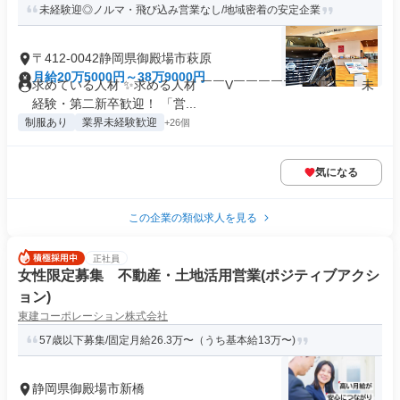
未経験迎◎ノルマ・飛び込み営業なし/地域密着の安定企業
〒412-0042静岡県御殿場市萩原
月給20万5000円～38万9000円
求めている人材 ✨求める人材 ￣￣V￣￣￣￣￣￣￣￣￣￣ 未
経験・第二新卒歓迎！ 「営...
制服あり
業界未経験歓迎
+26個
気になる
この企業の類似求人を見る
正社員
女性限定募集 不動産・土地活用営業(ポジティブアクシ
ョン)
東建コーポレーション株式会社
57歳以下募集/固定月給26.3万〜（うち基本給13万〜)
静岡県御殿場市新橋