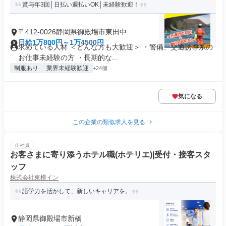
賞与年3回│日払い週払いOK│未経験歓迎！
〒412-0026静岡県御殿場市東田中
日給1万800円～1万4500円
求めている人材 ＜どんな方も大歓迎＞ ・警備、交通誘導系の
お仕事未経験の方 ・長期的な...
制服あり
業界未経験歓迎
+24個
気になる
この企業の類似求人を見る
正社員
お客さまに寄り添うホテル職(ホテリエ)|受付・接客スタ
ッフ
株式会社東横イン
語学力を活かして、新しいキャリアを。
静岡県御殿場市新橋