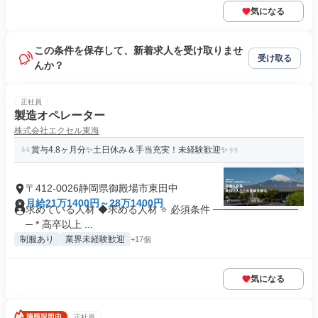
気になる
この条件を保存して、新着求人を受け取りませ
受け取る
んか？
正社員
製造オペレーター
株式会社エクセル東海
賞与4.8ヶ月分✨土日休み＆手当充実！未経験歓迎✨
〒412-0026静岡県御殿場市東田中
月給21万1400円～28万1400円
求めている人材 ◆求める人材 ⭐ 必須条件 ────────────
─ * 高卒以上 ...
制服あり
業界未経験歓迎
+17個
気になる
正社員