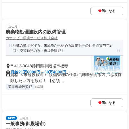
気になる
正社員
廃棄物処理施設内の設備管理
カナデビア環境サービス株式会社
地域の環境を守る。未経験から始める設備管理の仕事◎賞与年2
回・交替勤務のみ・未経験歓迎！
〒412-0048静岡県御殿場市板妻
月給21万6000円～30万4000円
資格 ＜未経験歓迎＞ 設備管理の仕事に興味がある方、地域貢
献したい方を歓迎！ 【必須...
業界未経験歓迎
+13個
気になる
NEW
正社員
一般事務(御殿場市)