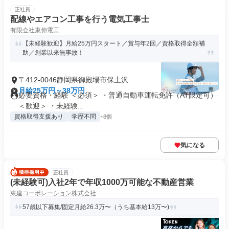
正社員
配線やエアコン工事を行う電気工事士
有限会社東伸電工
【未経験歓迎】月給25万円スタート／賞与年2回／資格取得全額補
助／創業以来無事故！
〒412-0046静岡県御殿場市保土沢
月給25万円～38万円
必要資格・経験 ＜必須＞ ・普通自動車運転免許（AT限定可）
＜歓迎＞ ・未経験...
資格取得支援あり
学歴不問
+8個
気になる
正社員
(未経験可)入社2年で年収1000万可能な不動産営業
東建コーポレーション株式会社
57歳以下募集/固定月給26.3万〜（うち基本給13万〜)