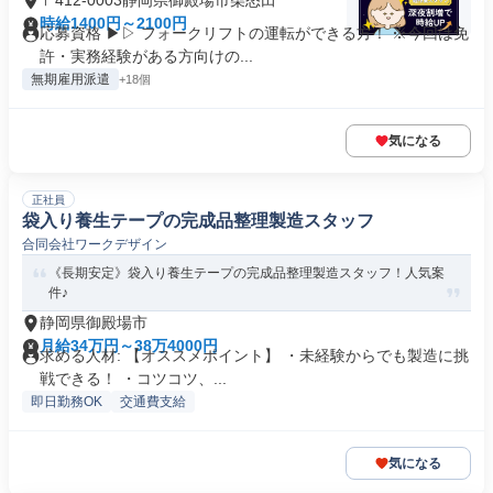
〒412-0003静岡県御殿場市柴怒田
時給1400円～2100円
応募資格 ▶▷ フォークリフトの運転ができる方！ ※今回は免
許・実務経験がある方向けの...
無期雇用派遣
+18個
気になる
正社員
袋入り養生テープの完成品整理製造スタッフ
合同会社ワークデザイン
《長期安定》袋入り養生テープの完成品整理製造スタッフ！人気案
件♪
静岡県御殿場市
月給34万円～38万4000円
求める人材: 【オススメポイント】 ・未経験からでも製造に挑
戦できる！ ・コツコツ、...
即日勤務OK
交通費支給
気になる