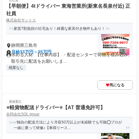
正社員
【早朝便】4tドライバー 東海営業所(新東名長泉付近) 正
社員
株式会社サントス
家賃7割負担の社宅あり！綺麗な家具付き物件もあり！
静岡県三島市
月給33万円～35万円
求める人材: 【仕事内容】 ・配送センターで荷物を積み込み、
取引先に配送をお願いしま...
残業なし
気になる
業務委託
⭐️軽貨物配送ドライバー⭐️【AT 普通免許可】
合同会社SOL group
✅独自の配送方法により月収50万以上が未経験でも可能⭕プロが
一緒に乗って研修♪【車両リース...