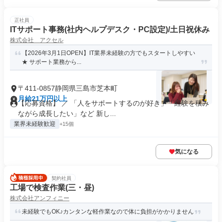
正社員
ITサポート事務(社内ヘルプデスク・PC設定)/土日祝休み
株式会社 アクセル
【2026年3月1日OPEN】IT業界未経験の方でもスタートしやすい
★ サポート業務から...
〒411-0857静岡県三島市芝本町
月給21万円以上
【応募資格】 ／ 「人をサポートするのが好き」「経験を積み
ながら成長したい」など 新し...
業界未経験歓迎
+15個
気になる
契約社員
工場で検査作業(三・昼)
株式会社アンフィニー
未経験でもOK♪カンタンな軽作業なので体に負担がかかりません