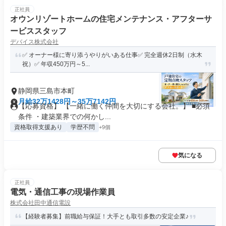
正社員
オウンリゾートホームの住宅メンテナンス・アフターサ
ービススタッフ
デバイス株式会社
✅ オーナー様に寄り添うやりがいある仕事✅ 完全週休2日制（水木
祝）✅ 年収450万円～5...
静岡県三島市本町
月給32万1428円～35万7142円
【応募資格】 【一緒に働く仲間を大切にする会社。】 ■必須
条件 ・建築業界での何かし...
資格取得支援あり
学歴不問
+9個
気になる
正社員
電気・通信工事の現場作業員
株式会社田中通信電設
【経験者募集】前職給与保証！大手とも取引多数の安定企業♪