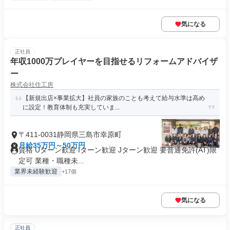
気になる
正社員
年収1000万プレイヤーを目指せるリフォームアドバイザ
ー
株式会社住工房
【新規出店×事業拡大】社員の家族のことも考えて給与水準は高め
に設定！教育体制も充実していま...
〒411-0031静岡県三島市幸原町
月給35万円～50万円
資格 Uターン歓迎 Iターン歓迎 Jターン歓迎 要普通免許(AT)限
定可 業種・職種未...
業界未経験歓迎
+17個
気になる
正社員