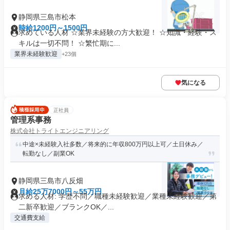
静岡県三島市松本
時給1200円～1500円
求めている人材 ☆業界未経験の方大歓迎！ ☆知識・経験・ス
キルは一切不問！ ☆繁忙期に...
業界未経験歓迎
+23個
気になる
正社員
管理系事務
株式会社トライトエンジニアリング
中途×未経験入社多数／将来的に年収800万円以上可／土日休み／
転勤なし／副業OK
静岡県三島市八反畑
月給25万7000円～55万円
求める人材: 学歴不問／職種未経験歓迎／業種未経験歓迎／第
二新卒歓迎／ブランクOK／...
交通費支給