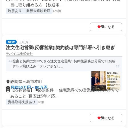
目に取り組める方 【歓迎条...
制服あり
業界未経験歓迎
+24個
気になる
NEW
正社員
注文住宅営業(反響営業)|契約後は専門部署へ引き継ぎ
デバイス株式会社
提案と契約に集中できる注文住宅営業✨契約後業務は分業で引き継
ぎ✨ ✅飛び込み・テレアポなし...
静岡県三島市本町
月給50万円～80万円
【応募資格】 ■必須条件 ・住宅業界での営業経験をお持ちで
あること (目安は5年／応...
資格取得支援あり
+8個
気になる