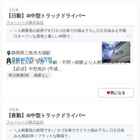
正社員
【日勤】4t中型トラックドライバー
フォーシーズ株式会社
＜人柄重視の採用です◎カゴ台車での積み下ろし◎土日休みも可能
◎オープンな環境と優しい仲間で...
静岡県三島市大場駅
月給30万円～40万円
求める人材: 学歴・年齢・不問＜経験より人柄重視採用です！
【必須】中型免許 (平成...
即日勤務OK
残業なし
気になる
正社員
【夜勤】4t中型トラックドライバー
フォーシーズ株式会社
＼人柄重視の採用です♪／カゴ台車でラクラク積み下ろし◎土日休
みも相談OK！フラットな職場で...