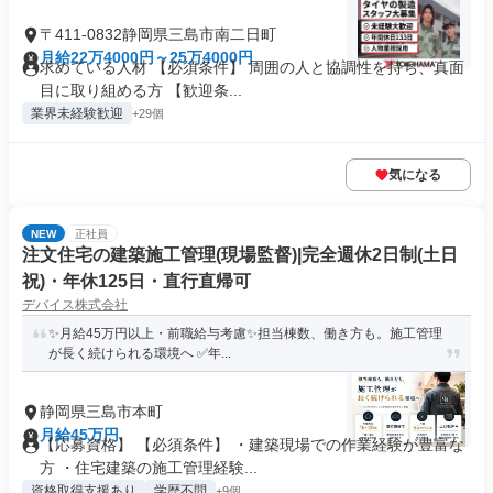
〒411-0832静岡県三島市南二日町
月給22万4000円～25万4000円
求めている人材 【必須条件】 周囲の人と協調性を持ち、真面
目に取り組める方 【歓迎条...
業界未経験歓迎
+29個
気になる
NEW
正社員
注文住宅の建築施工管理(現場監督)|完全週休2日制(土日
祝)・年休125日・直行直帰可
デバイス株式会社
✨月給45万円以上・前職給与考慮✨担当棟数、働き方も。施工管理
が長く続けられる環境へ ✅年...
静岡県三島市本町
月給45万円
【応募資格】 【必須条件】 ・建築現場での作業経験が豊富な
方 ・住宅建築の施工管理経験...
資格取得支援あり
学歴不問
+9個