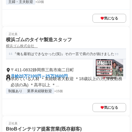
主婦・主夫歓迎
+10個
気になる
正社員
横浜ゴムのタイヤ製造スタッフ
横浜ゴム株式会社
『俺も最初はできなかった(笑)』その一言で肩の力が抜けました
〒411-0832静岡県三島市南二日町
月給20万7100円～25万3600円
求めている人材 ＊未経験者大歓迎 ＊18歳以上の方(深夜勤務
必須の為) ＊高卒以上 ＊...
制服あり
業界未経験歓迎
+15個
気になる
正社員
BtoBインテリア提案営業(既存顧客)