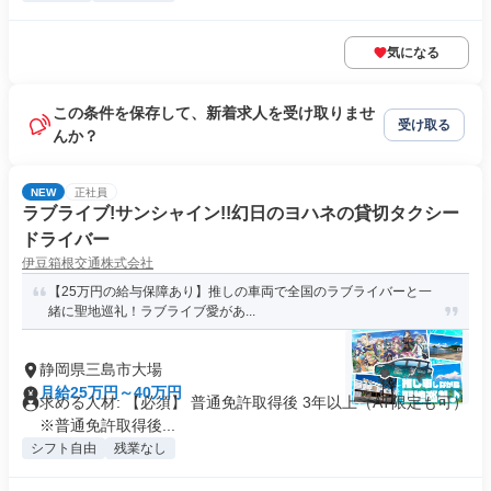
気になる
この条件を保存して、新着求人を受け取りませ
受け取る
んか？
NEW
正社員
ラブライブ!サンシャイン!!幻日のヨハネの貸切タクシー
ドライバー
伊豆箱根交通株式会社
【25万円の給与保障あり】推しの車両で全国のラブライバーと一
緒に聖地巡礼！ラブライブ愛があ...
静岡県三島市大場
月給25万円～40万円
求める人材: 【必須】 普通免許取得後 3年以上（AT限定も可）
※普通免許取得後...
シフト自由
残業なし