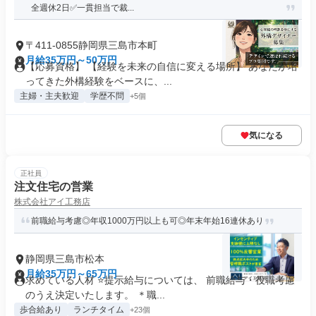
全週休2日✅一貫担当で裁...
〒411-0855静岡県三島市本町
月給35万円～50万円
【応募資格】 【経験を未来の自信に変える場所】 あなたが培
ってきた外構経験をベースに、...
主婦・主夫歓迎
学歴不問
+5個
気になる
正社員
注文住宅の営業
株式会社アイ工務店
前職給与考慮◎年収1000万円以上も可◎年末年始16連休あり
静岡県三島市松本
月給35万円～65万円
求めている人材 ⭐提示給与については、 前職給与・役職考慮
のうえ決定いたします。 ＊職...
歩合給あり
ランチタイム
+23個