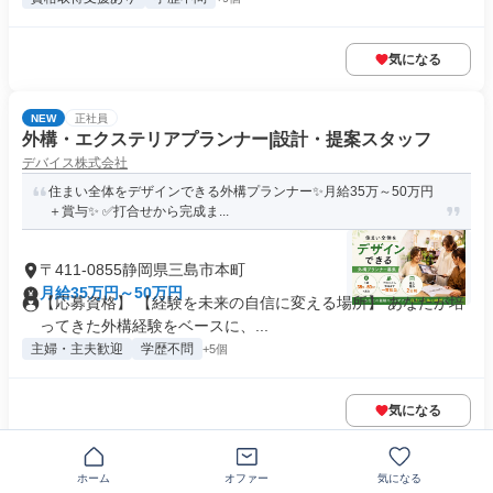
気になる
NEW
正社員
外構・エクステリアプランナー|設計・提案スタッフ
デバイス株式会社
住まい全体をデザインできる外構プランナー✨月給35万～50万円
＋賞与✨ ✅打合せから完成ま...
〒411-0855静岡県三島市本町
月給35万円～50万円
【応募資格】 【経験を未来の自信に変える場所】 あなたが培
ってきた外構経験をベースに、...
主婦・主夫歓迎
学歴不問
+5個
気になる
正社員
ホーム
オファー
気になる
スタッフ管理・製造(賞与年3回+随時昇給あり✨)