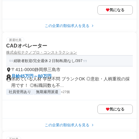
気になる
この企業の類似求人を見る
派遣社員
CADオペレーター
株式会社テクノプロ・コンストラクション
経験者歓迎/完全週休２日制/転勤なし/397
〒411-0000静岡県三島市
月給45万円～80万円
求めている人材 学歴不問 ブランクOK ◎意欲・人柄重視の採
用です！ ◎転職回数も不...
社員登用あり
無期雇用派遣
+27個
気になる
この企業の類似求人を見る