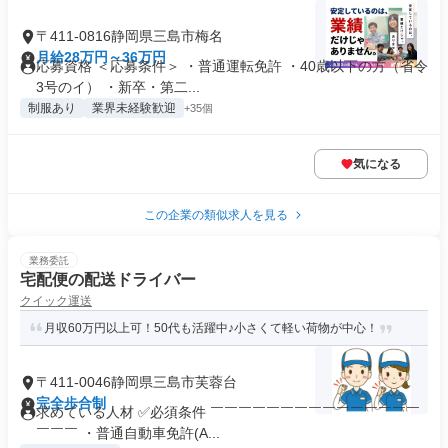
〒411-0816静岡県三島市梅名
月給28万円～36万円
応募資格 ＜応募条件＞ ・普通運転免許 ・40歳以下の方（省令
3号のイ） ・新卒・第二...
制服あり
業界未経験歓迎
+35個
気になる
この企業の類似求人を見る
業務委託
宅配便の配送ドライバー
クイック運送
月収60万円以上可！50代も活躍中♪小さくて軽い荷物が中心！
〒411-0046静岡県三島市芙蓉台
完全歩合制
求めている人材 ✅必須条件 ￣￣￣￣￣￣￣￣￣￣￣￣￣￣￣
￣￣￣ ・普通自動車免許(A...