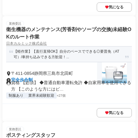
気になる
業務委託
衛生機器のメンテナンス(芳香剤やソープの交換)未経験O
Kのルート作業
日本カルミック株式会社
【軽作業】【直行直帰OK】自分のペースでできる◎要普免（AT
可）/車持ち込みできる方歓迎！...
〒411-0854静岡県三島市北田町
完全歩合制
資格 【必須】 ◆普通自動車運転免許 ◆自家用車を使用できる
方 【このような方にはピ...
制服あり
業界未経験歓迎
+27個
気になる
業務委託
ポスティングスタッフ