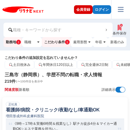
会員登録
ログイン
職種・キーワードから探す
条件保存
勤務地
職種
こだわり条件
雇用形態
年収
新着のみ
1
1
こだわり条件の追加設定を忘れていませんか？
土日祝休み
年間休日120日以上
完全週休2日制
未経
三島市（静岡県）、学歴不問の転職・求人情報
219
件
1
〜
100
件目を表示中
関連度順
新着順
詳細表示
正社員
看護師/病院・クリニック/夜勤なし/車通勤OK
増田形成外科皮膚科医院
《9時～17時＆実働6時間＆残業なし》駅チカ徒歩4分＆マイカー通
勤OK✨エステ業務を担当い...