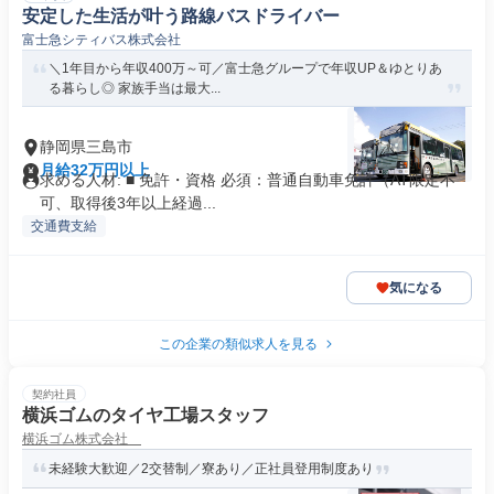
安定した生活が叶う路線バスドライバー
富士急シティバス株式会社
＼1年目から年収400万～可／富士急グループで年収UP＆ゆとりあ
る暮らし◎ 家族手当は最大...
静岡県三島市
月給32万円以上
求める人材: ■ 免許・資格 必須：普通自動車免許（AT限定不
可、取得後3年以上経過...
交通費支給
気になる
この企業の類似求人を見る
契約社員
横浜ゴムのタイヤ工場スタッフ
横浜ゴム株式会社
未経験大歓迎／2交替制／寮あり／正社員登用制度あり