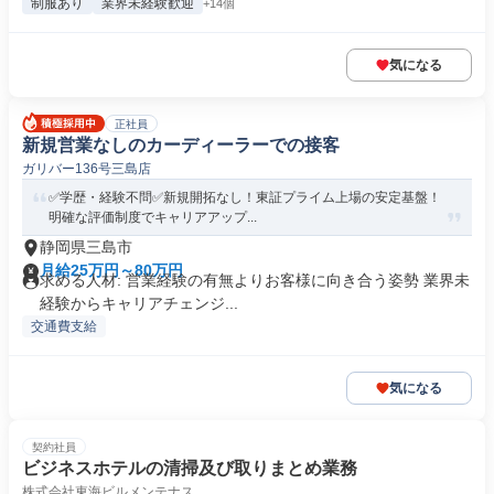
制服あり
業界未経験歓迎
+14個
気になる
正社員
新規営業なしのカーディーラーでの接客
ガリバー136号三島店
✅学歴・経験不問✅新規開拓なし！東証プライム上場の安定基盤！
明確な評価制度でキャリアアップ...
静岡県三島市
月給25万円～80万円
求める人材: 営業経験の有無よりお客様に向き合う姿勢 業界未
経験からキャリアチェンジ...
交通費支給
気になる
契約社員
ビジネスホテルの清掃及び取りまとめ業務
株式会社東海ビルメンテナス