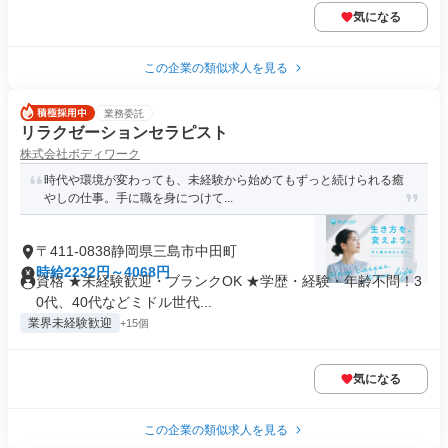
気になる
この企業の類似求人を見る
業務委託
リラクゼーションセラピスト
株式会社ボディワーク
時代や環境が変わっても、未経験から始めてもずっと続けられる癒
やしの仕事。手に職を身につけて...
〒411-0838静岡県三島市中田町
時給2232円～4068円
資格 ★未経験歓迎・ブランクOK ★学歴・経験・年齢不問！3
0代、40代などミドル世代...
業界未経験歓迎
+15個
気になる
この企業の類似求人を見る