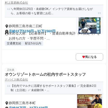
村上貿易株式会社
＼年間休日125日・未経験OK／ インテリア資材をお届けしなが
ら、お客様の様々な要望にお応...
静岡県三島市南二日町
月給22万5150円～31万1560円
求める人材: 【応募条件】 ・普通自動車免許（AT限定可）を
お持ちの方 ・学歴不問・...
交通費支給
駅近5分以内
気になる
正社員
オウンリゾートホームの社内サポートスタッフ
デバイス株式会社
【社内でマルチに活躍するサポートスタッフ募集】✅ 完全週休2日
制（土日祝）✅ 未経験OK・...
静岡県三島市本町