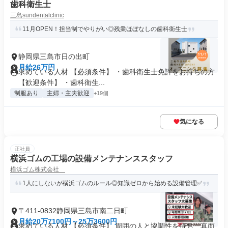
歯科衛生士
三島sundentalclinic
11月OPEN！担当制でやりがい◎残業ほぼなしの歯科衛生士
静岡県三島市日の出町
月給26万円
求めている人材 【必須条件】 ・歯科衛生士免許をお持ちの方
【歓迎条件】 ・歯科衛生...
制服あり
主婦・主夫歓迎
+19個
気になる
正社員
横浜ゴムの工場の設備メンテナンススタッフ
横浜ゴム株式会社
1人にしないが横浜ゴムのルール◎知識ゼロから始める設備管理✅
〒411-0832静岡県三島市南二日町
月給20万7100円～25万3600円
求めている人材 【必須条件】 周囲の人と協調性を持ち、真面