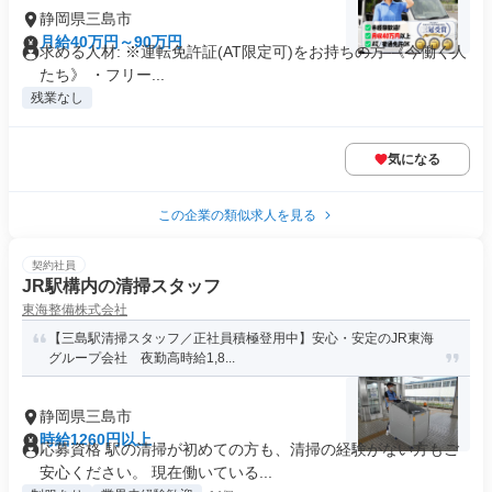
静岡県三島市
月給40万円～90万円
求める人材: ※運転免許証(AT限定可)をお持ちの方 《今働く人
たち》 ・フリー...
残業なし
気になる
この企業の類似求人を見る
契約社員
JR駅構内の清掃スタッフ
東海整備株式会社
【三島駅清掃スタッフ／正社員積極登用中】安心・安定のJR東海
グループ会社 夜勤高時給1,8...
静岡県三島市
時給1260円以上
応募資格 駅の清掃が初めての方も、清掃の経験がない方もご
安心ください。 現在働いている...