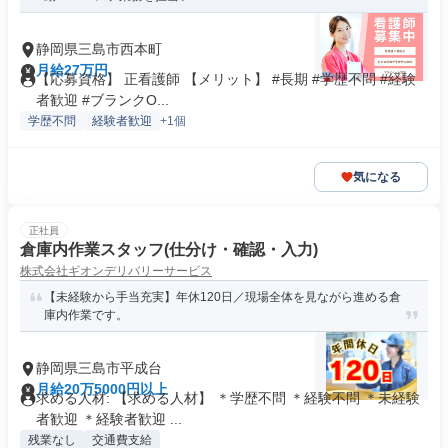
静岡県三島市西本町
月給27万円
【応募資格】 正看護師 【メリット】 #長期 #学歴不問 #経験
者歓迎 #ブランクO...
学歴不問
経験者歓迎
+1個
気になる
正社員
倉庫内作業スタッフ(仕分け・確認・入力)
株式会社ギオンデリバリーサービス
【未経験から手当充実】年休120日／現場全体を見ながら進める倉
庫内作業です。
静岡県三島市平成台
月給20万5000円以上
求める人材: 【求める人材】 ＊学歴不問 ＊経験不問 ＊未経験
者歓迎 ＊経験者歓迎 ...
残業なし
交通費支給