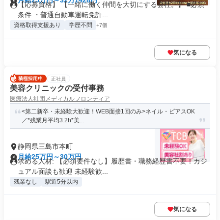
月給25万円～32万1428円
【応募資格】 【一緒に働く仲間を大切にする会社。】 ■必須
条件 ・普通自動車運転免許...
資格取得支援あり
学歴不問
+7個
気になる
正社員
美容クリニックの受付事務
医療法人社団メディカルフロンティア
<第二新卒・未経験大歓迎！WEB面接1回のみ>ネイル・ピアスOK
／*残業月平均3.2h*美...
静岡県三島市本町
月給25万円～30万円
求める人材: 【必須要件なし】履歴書・職務経歴書不要！カジ
ュアル面談も歓迎 未経験歓...
残業なし
駅近5分以内
気になる