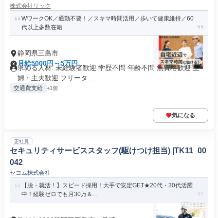
株式会社リック
WワークOK／通勤不要！／スキマ時間活用／歩いて健康維持／60
代以上多数在籍
静岡県三島市
月給5000円～5万円
求める人材: 未経験者歓迎 学歴不問 年齢不問 無資格歓迎 主
婦・主夫歓迎 フリータ...
交通費支給
+1個
気になる
正社員
セキュリティサービススタッフ(駆けつけ担当) |TK11_00
042
セコム株式会社
【脱・就活！】スピード採用！大手で安定GET★20代・30代活躍
中！経験ゼロでも月30万＆...