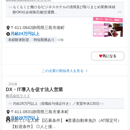
もくもくと働ける/ビジネスホテルの清掃及び取りまとめ業務/未経
験OK/社会保険完備/交通費...
〒411-0842静岡県三島市南町
月給24万円以上
未経験者歓迎
時短勤務あり
+2個
気になる
この企業の類似求人を見る
正社員
DX・IT導入を促す法人営業
株式会社ライド
月給28万円以上（前職給与保証付き）／実質年休130日
〒411-0831静岡県三島市東本町
月給28万円以上
求めている人材 【応募条件】 ■普通自動車免許（AT限定可）
【歓迎条件】 ◎人と接...