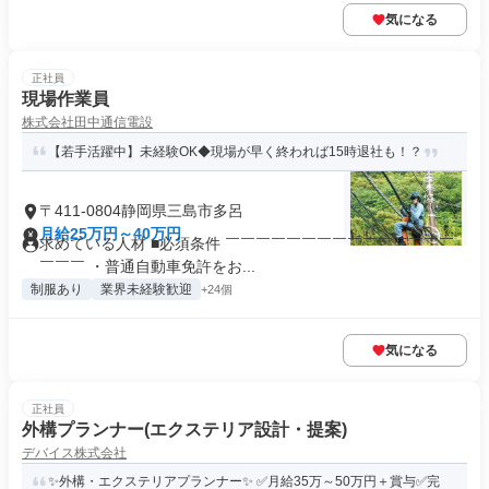
気になる
正社員
現場作業員
株式会社田中通信電設
【若手活躍中】未経験OK◆現場が早く終われば15時退社も！？
〒411-0804静岡県三島市多呂
月給25万円～40万円
求めている人材 ■必須条件 ￣￣￣￣￣￣￣￣￣￣￣￣￣￣￣
￣￣￣ ・普通自動車免許をお...
制服あり
業界未経験歓迎
+24個
気になる
正社員
外構プランナー(エクステリア設計・提案)
デバイス株式会社
✨外構・エクステリアプランナー✨ ✅月給35万～50万円＋賞与✅完