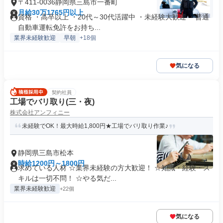
〒411-0036静岡県三島市一番町
月給30万1765円以上
資格 ・高卒以上 ・20代～30代活躍中 ・未経験大歓迎 ・普通
自動車運転免許をお持ち...
業界未経験歓迎
早朝
+18個
気になる
契約社員
工場でバリ取り(三・夜)
株式会社アンフィニー
未経験でOK！最大時給1,800円★工場でバリ取り作業♪
静岡県三島市松本
時給1200円～1800円
求めている人材 ☆業界未経験の方大歓迎！ ☆知識・経験・ス
キルは一切不問！ ☆やる気だ...
業界未経験歓迎
+22個
気になる