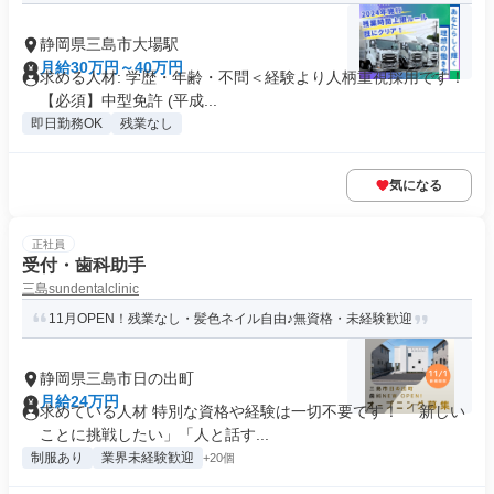
静岡県三島市大場駅
月給30万円～40万円
求める人材: 学歴・年齢・不問＜経験より人柄重視採用です！
【必須】中型免許 (平成...
即日勤務OK
残業なし
気になる
正社員
受付・歯科助手
三島sundentalclinic
11月OPEN！残業なし・髪色ネイル自由♪無資格・未経験歓迎
静岡県三島市日の出町
月給24万円
求めている人材 特別な資格や経験は一切不要です！ 「新しい
ことに挑戦したい」「人と話す...
制服あり
業界未経験歓迎
+20個