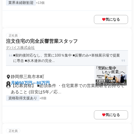
業界未経験歓迎
+13個
気になる
正社員
注文住宅の完全反響営業スタッフ
デバイス株式会社
■契約後対応なし、営業に100％集中 ■反響のみ×単独展示場で提案
に専念 ■水木連休の完全...
静岡県三島市本町
月給50万円～80万円
【応募資格】 ■必須条件 ・住宅業界での営業経験をお持ちで
あること (目安は5年／応...
資格取得支援あり
+8個
気になる
正社員