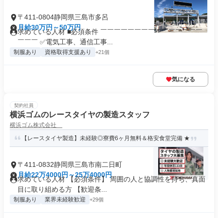
〒411-0804静岡県三島市多呂
月給30万円～50万円
求めている人材 ■必須条件 ￣￣￣￣￣￣￣￣￣￣￣￣￣￣￣
￣￣￣ ✅電気工事、通信工事...
制服あり
資格取得支援あり
+21個
気になる
契約社員
横浜ゴムのレースタイヤの製造スタッフ
横浜ゴム株式会社
【レースタイヤ製造】未経験◎寮費6ヶ月無料＆格安食堂完備 ★
〒411-0832静岡県三島市南二日町
月給22万4000円～25万4000円
求めている人材 【必須条件】 周囲の人と協調性を持ち、真面
目に取り組める方 【歓迎条...
制服あり
業界未経験歓迎
+29個