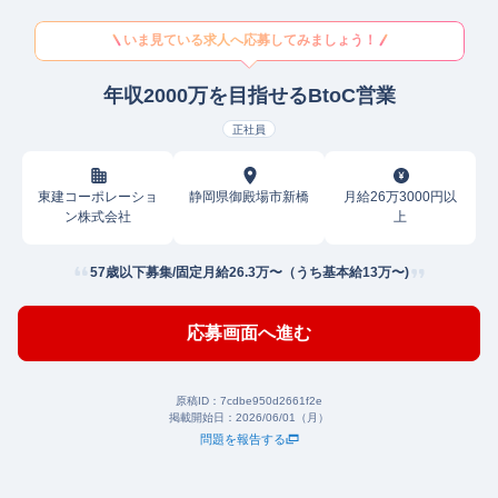
いま見ている求人へ応募してみましょう！
年収2000万を目指せるBtoC営業
正社員
東建コーポレーショ
静岡県御殿場市新橋
月給26万3000円以
ン株式会社
上
57歳以下募集/固定月給26.3万〜（うち基本給13万〜)
応募画面へ進む
原稿ID：
7cdbe950d2661f2e
掲載開始日：
2026/06/01（月）
問題を報告する