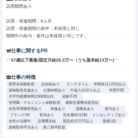
試用期間あり

試用・研修期間：6ヵ月

試用・研修期間の条件：本採用と同じ

仕事に関するPR
57歳以下募集/固定月給26.3万〜（うち基本給13万〜)
仕事の特徴
業界未経験歓迎
歩合給あり
ランチタイム
年間休日120日以上
資格取得支援あり
介護休暇あり
中途入社50％以上
学歴不問
月平均残業時間20時間以内
経験不問
管理職・マネジメント経験歓迎
通勤交通費全額支給
女性管理職登用あり
研修あり
退職金あり
賞与あり
ブランクOK
育休あり
完全週休2日制
インセンティブあり
女性が活躍中
交通費支給
固定給25万円以上
面接1回
資格取得手当あり
第二新卒歓迎