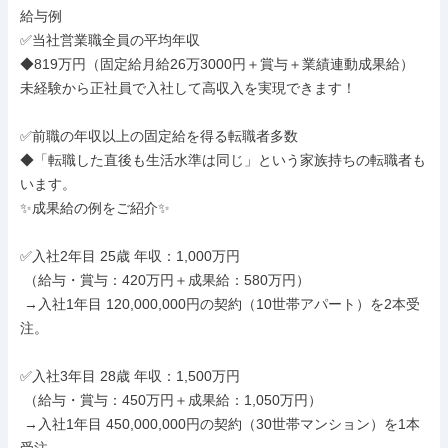
給与例

✅当社営業職全員の平均年収

◆819万円（固定給月給26万3000円＋賞与＋業績連動成果給）

未経験から正社員で入社して高収入を実現できます！

✅前職の年収以上の固定給を得る転職者多数

◆「転職した直後も生活水準は同じ」という家族持ちの転職者も
います。

✨成果給の例をご紹介✨

✅入社2年目 25歳 年収：1,000万円

 （給与・賞与：420万円＋成果給：580万円）

 →入社1年目 120,000,000円の契約（10世帯アパート）を2本受
注。

✅入社3年目 28歳 年収：1,500万円

 （給与・賞与：450万円＋成果給：1,050万円）

 →入社1年目 450,000,000円の契約（30世帯マンション）を1本