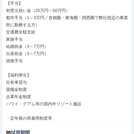
【手当】

初受注祝い金（25万円～50万円）

都市手当（1～3万円／首都圏・東海圏・関西圏で弊社指定の事業
所に勤務する方）

交通費全額支給

家族手当

結婚祝金（3～7万円）

出産祝金（3～7万円）

資格手当

【福利厚生】

社有車貸与

退職金制度

企業年金制度

ハワイ・グアム等の国内外リゾート施設

・定年後の再雇用制度等
試用期間