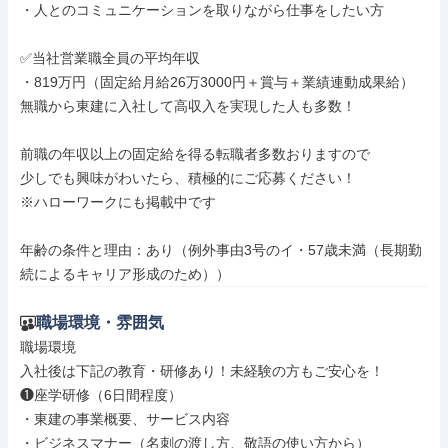
・人とのコミュニケーションを取りながら仕事をしたい方

✅当社営業職全員の平均年収

・819万円（固定給月給26万3000円＋賞与＋業績連動成果給）

無職から東建に入社して高収入を実現した人も多数！

前職の年収以上の固定給を得る転職者多数おりますので

少しでも興味がわいたら、積極的にご応募ください！

※ハローワークにも掲載中です

年齢の条件と理由：あり（例外事由3号のイ・57歳未満（長期勤
続によるキャリア形成のため））
職場環境・雰囲気
職場環境

入社後は下記の教育・研修あり！未経験の方もご安心を！

❶座学研修（6日間程度）

・東建の事業概要、サービス内容

・ビジネスマナー（名刺の渡し方、敬語の使い方から）
