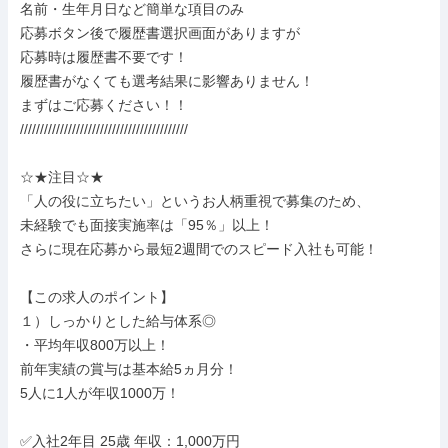
名前・生年月日など簡単な項目のみ

応募ボタン後で履歴書選択画面がありますが

応募時は履歴書不要です！

履歴書がなくても選考結果に影響ありません！

まずはご応募ください！！

//////////////////////////////////////////

☆★注目☆★

「人の役に立ちたい」というお人柄重視で募集のため、

未経験でも面接実施率は「95％」以上！

さらに現在応募から最短2週間でのスピード入社も可能！

【この求人のポイント】

１）しっかりとした給与体系◎

・平均年収800万以上！

前年実績の賞与は基本給5ヵ月分！

5人に1人が年収1000万！

✅入社2年目 25歳 年収：1,000万円
