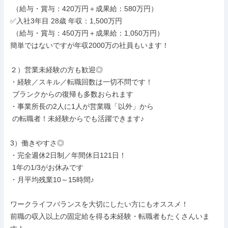
 （給与・賞与：420万円＋成果給：580万円）

✅入社3年目 28歳 年収：1,500万円

 （給与・賞与：450万円＋成果給：1,050万円）

簡単ではないですが年収2000万の社員もいます！

２）営業未経験の方も歓迎◎

・経験／スキル／転職回数は一切不問です！

 ブランクからの復帰も多数おられます

・事業所長の2人に1人が営業職「以外」から

 の転職者！未経験からでも活躍できます♪

3）働きやすさ◎

・完全週休2日制／年間休日121日！

 1年の1/3がお休みです

・月平均残業10～15時間♪

ワークライフバランスを大切にしたい方にもオススメ！

前職の収入以上の固定給を得る未経験・転職者もたくさんいま