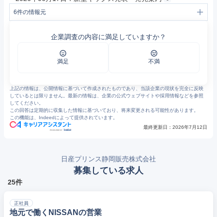
6
件の情報元
1
マイナビ - 学生向け就職情報サイト - マイナビ2026終了のお知らせ
2
https://dealersaiyo.nissan.co.jp/1412/top_message/
企業調査の内容に満足していますか？
3
https://np-shizuoka.nissan-dealer.jp/company/about.html
4
日産プリンス静岡販売株式会社の会社概要|転職・求人・中途採用情報サイトのマイナビ転職
5
日産プリンス静岡販売株式会社 | 企業情報 | しずおか就職net
6
日産プリンス静岡：ブログ
満足
不満
上記の情報は、公開情報に基づいて作成されたものであり、当該企業の現状を完全に反映
しているとは限りません。最新の情報は、企業の公式ウェブサイトや採用情報などを参照
してください。
この回答は定期的に収集した情報に基づいており、将来変更される可能性があります。
この機能は、Indeedによって提供されています。
最終更新日：
2026年7月12日
日産プリンス静岡販売株式会社
募集している求人
25件
正社員
地元で働くNISSANの営業