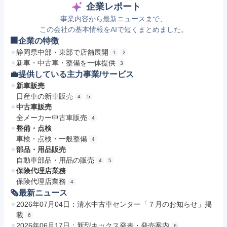
企業レポート
事業内容から最新ニュースまで、
この会社の基本情報をAIで短くまとめました。
🏢企業の特徴
静岡県中部・東部で店舗展開
1
2
新車・中古車・整備を一体提供
3
💼提供している主力事業/サービス
新車販売
日産車の新車販売
4
5
中古車販売
全メーカー中古車販売
4
整備・点検
車検・点検・一般整備
4
部品・用品販売
自動車部品・用品の販売
4
5
保険代理店業務
保険代理店業務
4
🗞最新ニュース
2026年07月04日：清水中古車センター「７月のお知らせ」掲
載
6
2026年06月17日：新型キックス発表・発売案内
6