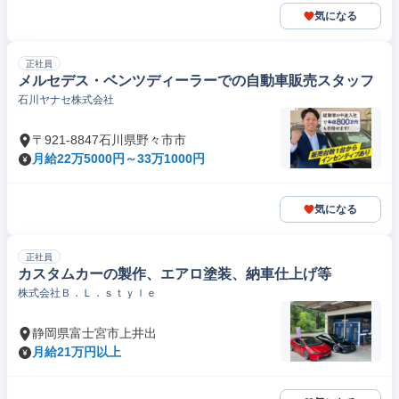
気になる
正社員
メルセデス・ベンツディーラーでの自動車販売スタッフ
石川ヤナセ株式会社
〒921-8847石川県野々市市
月給22万5000円～33万1000円
気になる
正社員
カスタムカーの製作、エアロ塗装、納車仕上げ等
株式会社Ｂ．Ｌ．ｓｔｙｌｅ
静岡県富士宮市上井出
月給21万円以上