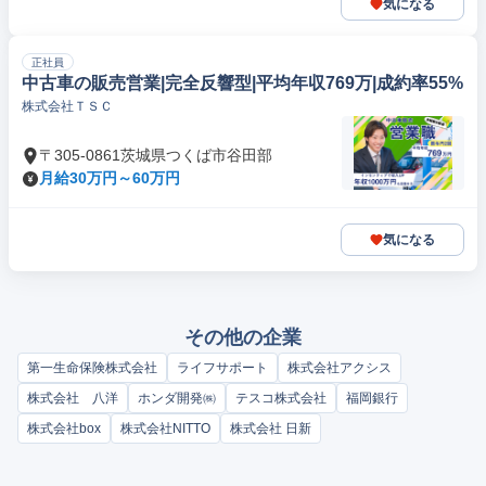
気になる
正社員
中古車の販売営業|完全反響型|平均年収769万|成約率55%
株式会社ＴＳＣ
〒305-0861茨城県つくば市谷田部
月給30万円～60万円
気になる
その他の企業
第一生命保険株式会社
ライフサポート
株式会社アクシス
株式会社 八洋
ホンダ開発㈱
テスコ株式会社
福岡銀行
株式会社box
株式会社NITTO
株式会社 日新