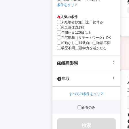
条件をクリア
人気の条件
未経験者歓迎
土日祝休み
完全週休2日制
年間休日120日以上
在宅勤務（リモートワーク）OK
転勤なし
服装自由
年齢不問
学歴不問
語学力を活かせる
雇用形態
年収
すべての条件をクリア
新着のみ
検索