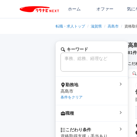
ホーム
オファー
気に
転職・求人トップ
/
滋賀県
/
高島市
/
資格取
高
キーワード
81
件
こだ
勤務地
高島市
条件をクリア
職種
こだわり条件
資格取得支援・手当あり