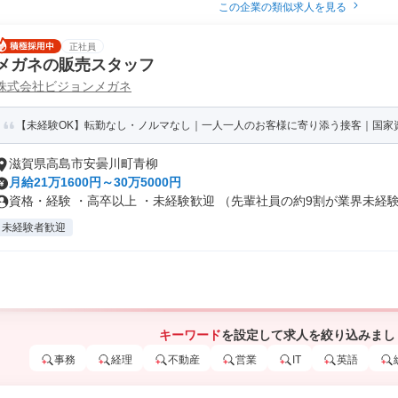
この企業の類似求人を見る
正社員
メガネの販売スタッフ
株式会社ビジョンメガネ
【未経験OK】転勤なし・ノルマなし｜一人一人のお客様に寄り添う接客｜国家
滋賀県高島市安曇川町青柳
月給21万1600円～30万5000円
資格・経験 ・高卒以上 ・未経験歓迎 （先輩社員の約9割が業界未経験）
未経験者歓迎
キーワード
を設定して求人を絞り込みまし
事務
経理
不動産
営業
IT
英語