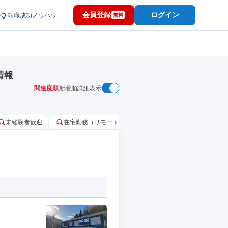
会員登録
ログイン
転職成功ノウハウ
無料
情報
関連度順
新着順
詳細表示
未経験者歓迎
在宅勤務（リモートワーク）OK
家賃補助・住宅手当