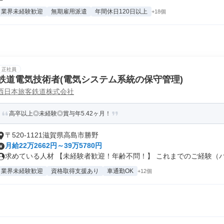
業界未経験歓迎
無期雇用派遣
年間休日120日以上
+18個
正社員
鉄道電気技術者(電気システム系統の保守管理)
西日本旅客鉄道株式会社
高卒以上◎未経験◎賞与年5.42ヶ月！
〒520-1121滋賀県高島市勝野
月給22万2662円～39万5780円
求めている人材 【未経験者歓迎！年齢不問！】 これまでのご経験（パー
業界未経験歓迎
資格取得支援あり
車通勤OK
+12個