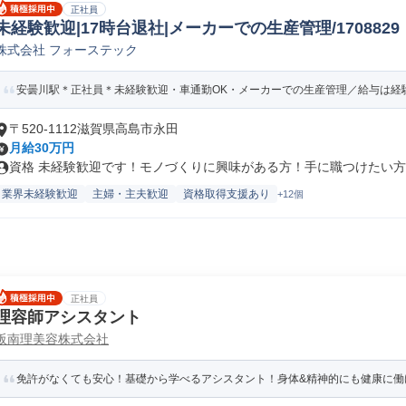
正社員
未経験歓迎|17時台退社|メーカーでの生産管理/1708829
株式会社 フォーステック
安曇川駅＊正社員＊未経験歓迎・車通勤OK・メーカーでの生産管理／給与は経験・ス
〒520-1112滋賀県高島市永田
月給30万円
資格 未経験歓迎です！モノづくりに興味がある方！手に職つけたい方の
業界未経験歓迎
主婦・主夫歓迎
資格取得支援あり
+12個
正社員
理容師アシスタント
阪南理美容株式会社
免許がなくても安心！基礎から学べるアシスタント！身体&精神的にも健康に働