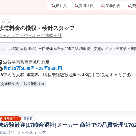
正社員
派遣社員
業務委託
契
正社員
水道料金の徴収・検針スタッフ
ヴェオリア・ジェネッツ株式会社
【未経験大歓迎◎】土日祝休み/年休125日/人柄重視！安定のインフラ事業で新
滋賀県高島市新旭町北畑
月給19万5000円～22万9500円
求める人材: ✽業界・職種未経験歓迎✽ ※43歳まで(長期キャリア形...
交通費支給
駅近5分以内
正社員
未経験歓迎|17時台退社|メーカー 商社での品質管理/1702
株式会社 フォーステック