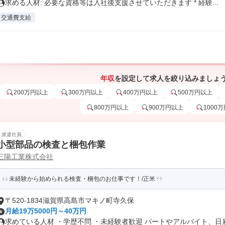
求める人材: 必要な資格等は入社後支援させていただきます * 経験...
交通費支給
年収
を設定して求人を絞り込みましょ
200万円以上
300万円以上
400万円以上
500万円以上
800万円以上
900万円以上
1000
派遣社員
小型部品の検査と梱包作業
三陽工業株式会社
未経験から始められる検査・梱包のお仕事です！/正米
〒520-1834滋賀県高島市マキノ町寺久保
月給19万5000円～40万円
求めている人材 ・学歴不問 ・未経験者歓迎 パートやアルバイト、日雇.