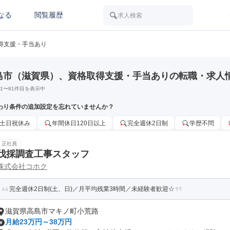
なる
閲覧履歴
求人検索
得支援・手当あり
島市（滋賀県）、資格取得支援・手当ありの転職・求人
1
〜
81
件目を表示中
わり条件の追加設定を忘れていませんか？
土日祝休み
年間休日120日以上
完全週休2日制
学歴不問
正社員
伐採調査工事スタッフ
株式会社コホク
完全週休2日制(土、日)／月平均残業3時間／未経験者歓迎☆
滋賀県高島市マキノ町小荒路
月給23万円～38万円