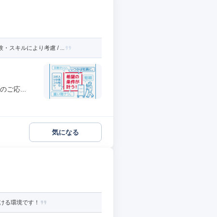
キルにより考慮 / ...
ご応...
気になる
ける環境です！