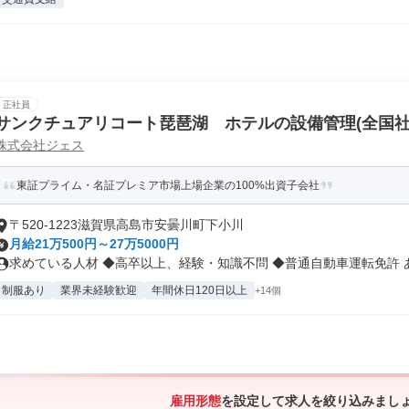
正社員
サンクチュアリコート琵琶湖 ホテルの設備管理(全国社
株式会社ジェス
東証プライム・名証プレミア市場上場企業の100%出資子会社
〒520-1223滋賀県高島市安曇川町下小川
月給21万500円～27万5000円
求めている人材 ◆高卒以上、経験・知識不問 ◆普通自動車運転免許 あれ
制服あり
業界未経験歓迎
年間休日120日以上
+14個
雇用形態
を設定して求人を絞り込みまし