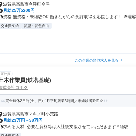
滋賀県高島市今津町今津
月給25万5200円
資格 無資格・未経験OK 働きながらの免許取得を応援します！ ※理容美
交通費支給
髪型・髪色自由
この企業の類似求人を見る
正社員
土木作業員(鉄塔基礎)
株式会社コホク
完全週休2日制(土、日)／月平均残業3時間／未経験者歓迎☆
滋賀県高島市マキノ町小荒路
月給23万円～38万円
求める人材: 必要な資格等は入社後支援させていただきます * 経験...
交通費支給