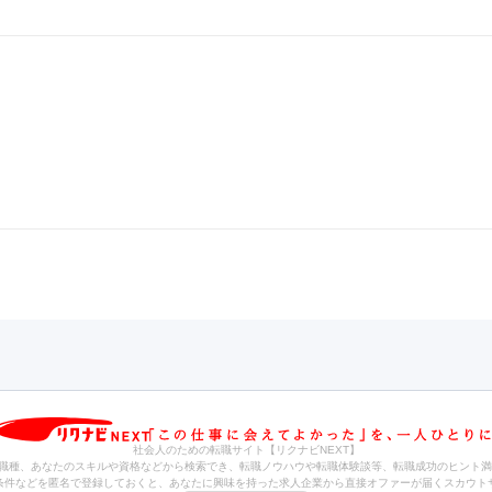
社会人のための転職サイト【リクナビNEXT】
職種、あなたのスキルや資格などから検索でき、転職ノウハウや転職体験談等、転職成功のヒント満
条件などを匿名で登録しておくと、あなたに興味を持った求人企業から直接オファーが届くスカウト