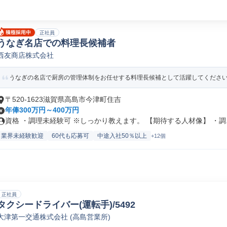
正社員
うなぎ名店での料理長候補者
西友商店株式会社
うなぎの名店で厨房の管理体制をお任せする料理長候補として活躍してください
〒520-1623滋賀県高島市今津町住吉
年俸300万円～400万円
資格 ・調理未経験可 ※しっかり教えます。 【期待する人材像】 ・調..
業界未経験歓迎
60代も応募可
中途入社50％以上
+12個
正社員
タクシードライバー(運転手)/5492
大津第一交通株式会社 (高島営業所)