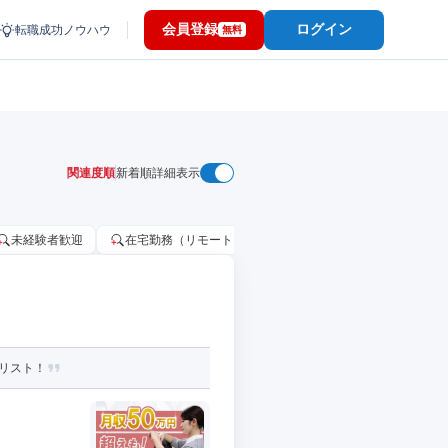
会員登録
ログイン
転職成功ノウハウ
無料
関連度順
新着順
詳細表示
未経験者歓迎
在宅勤務（リモートワーク）OK
家賃補助・住宅手当
リスト！