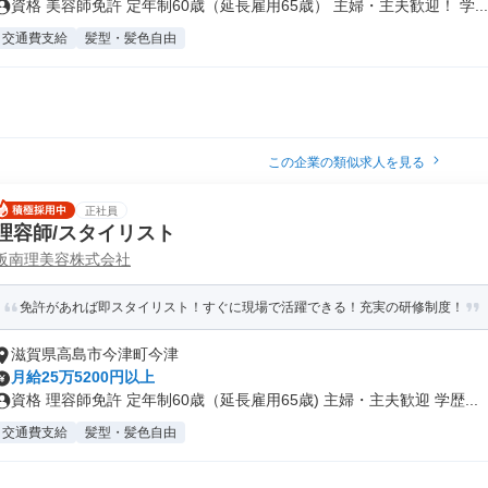
資格 美容師免許 定年制60歳（延長雇用65歳） 主婦・主夫歓迎！ 学...
交通費支給
髪型・髪色自由
この企業の類似求人を見る
正社員
理容師/スタイリスト
阪南理美容株式会社
免許があれば即スタイリスト！すぐに現場で活躍できる！充実の研修制度！
滋賀県高島市今津町今津
月給25万5200円以上
資格 理容師免許 定年制60歳（延長雇用65歳) 主婦・主夫歓迎 学歴...
交通費支給
髪型・髪色自由