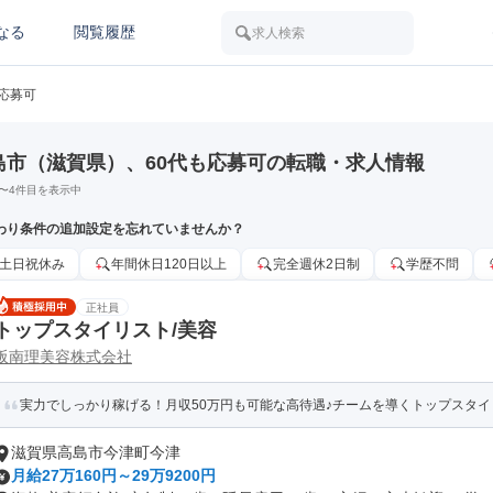
なる
閲覧履歴
求人検索
も応募可
島市（滋賀県）、60代も応募可の転職・求人情報
〜
4
件目を表示中
わり条件の追加設定を忘れていませんか？
土日祝休み
年間休日120日以上
完全週休2日制
学歴不問
正社員
トップスタイリスト/美容
阪南理美容株式会社
実力でしっかり稼げる！月収50万円も可能な高待遇♪チームを導くトップスタイ
滋賀県高島市今津町今津
月給27万160円～29万9200円