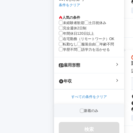
条件をクリア
人気の条件
未経験者歓迎
土日祝休み
完全週休2日制
年間休日120日以上
在宅勤務（リモートワーク）OK
転勤なし
服装自由
年齢不問
学歴不問
語学力を活かせる
雇用形態
年収
すべての条件をクリア
新着のみ
検索