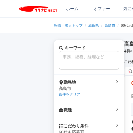
ホーム
オファー
気に
転職・求人トップ
/
滋賀県
/
高島市
/
60代
高
キーワード
4
件
1
こだ
勤務地
高島市
条件をクリア
職種
こだわり条件
60代も応募可