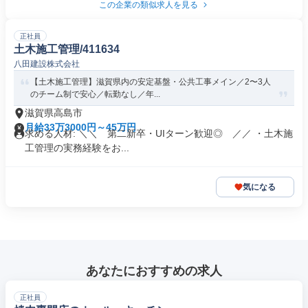
この企業の類似求人を見る
正社員
土木施工管理/411634
八田建設株式会社
【土木施工管理】滋賀県内の安定基盤・公共工事メイン／2〜3人
のチーム制で安心／転勤なし／年...
滋賀県高島市
月給33万3000円～45万円
求める人材: ＼＼ 第二新卒・UIターン歓迎◎ ／／ ・土木施
工管理の実務経験をお...
気になる
あなたにおすすめの求人
正社員