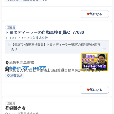
気になる
正社員
トヨタディーラーの自動車検査員/C_77680
トヨタモビリティ滋賀株式会社
【長浜市×自動車検査員】トヨタディーラー/充実の福利厚生/賞与
あり
滋賀県高島市鴨
年俸450万円～660万円
求める人材: 自動車整備士3級|普通自動車免許 ※AT限定不可
交通費支給
気になる
正社員
登録販売者
ウエルシア薬局株式会社