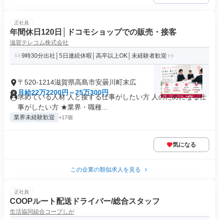
正社員
年間休日120日│ドコモショップでの販売・接客
滋賀テレコム株式会社
9時30分出社│5日連続休暇│高卒以上OK│未経験者歓迎
〒520-1214滋賀県高島市安曇川町末広
月給22万2200円～25万300円
求めている人材 人と接する仕事がしたい方 人のためになる仕
事がしたい方 ★業界・職種...
業界未経験歓迎
+17個
気になる
この企業の類似求人を見る
正社員
COOPルート配送ドライバー/総合スタッフ
生活協同組合コープしが