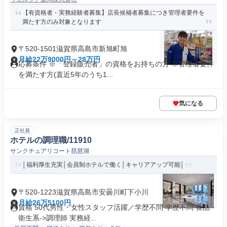
【有資格者・実務経験者募集】店長候補者募集につき管理者要件を
満たす方のみ対象となります
〒520-1501滋賀県高島市新旭町旭
月給22万9000円～28万円
応募条件 ※「登録販売者」の資格をお持ちの方 ※管理者要件
を満たす方(直近5年のうち1...
気になる
正社員
ホテルの調理職/11910
サンクチュアリコート琵琶湖
│福利厚生充実│会員制ホテルで働く│キャリアアップ可能│
〒520-1223滋賀県高島市安曇川町下小川
月給26万5100円
資格 50代男性・女性スタッフ活躍／学歴不問 学歴不問 食品・
衛生系->調理師 実務経...