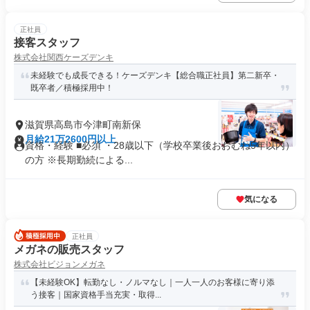
正社員
接客スタッフ
株式会社関西ケーズデンキ
未経験でも成長できる！ケーズデンキ【総合職正社員】第二新卒・
既卒者／積極採用中！
滋賀県高島市今津町南新保
月給21万2600円以上
資格・経験 ■必須 ・28歳以下（学校卒業後おおむね5年以内）
の方 ※長期勤続による...
気になる
正社員
メガネの販売スタッフ
株式会社ビジョンメガネ
【未経験OK】転勤なし・ノルマなし｜一人一人のお客様に寄り添
う接客｜国家資格手当充実・取得...