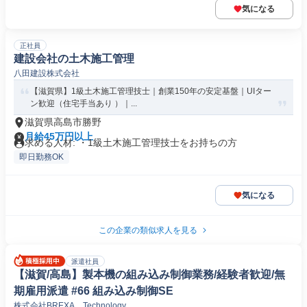
気になる
正社員
建設会社の土木施工管理
八田建設株式会社
【滋賀県】1級土木施工管理技士｜創業150年の安定基盤｜UIター
ン歓迎（住宅手当あり ）｜...
滋賀県高島市勝野
月給45万円以上
求める人材: ・1級土木施工管理技士をお持ちの方
即日勤務OK
気になる
この企業の類似求人を見る
派遣社員
【滋賀/高島】製本機の組み込み制御業務/経験者歓迎/無
期雇用派遣 #66 組み込み制御SE
株式会社BREXA Technology