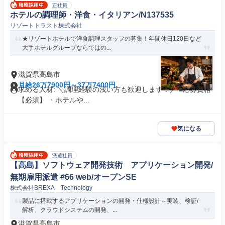
正社員
ホテルの調理師・洋食・イタリアン/N137535
リゾートトラスト株式会社
★リゾートホテルで洋食調理スタッフの募集！年間休日120日など
大手ホテルグループならではの...
滋賀県高島市
月給26万7900円～37万7400円
求める人材: ＼調理経験の浅い方も歓迎します！／ ■応募資格
【必須】 ・ホテルや...
気になる
派遣社員
【高島】ソフトウェア開発技術 アプリケーション開発/
無期雇用派遣 #66 web/オープンSE
株式会社BREXA Technology
製品に搭載するアプリケーションの開発・仕様設計～実装、検証/
解析、クラウドシステムの開発、...
滋賀県高島市