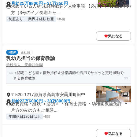
月給25万6800円～31万350円
求めている人材 未経験歓迎／人物重視 【必須】 ◎45歳以下の
方（3号のイ／長期キャ...
制服あり
業界未経験歓迎
+36個
気になる
NEW
正社員
乳幼児担当の保育教諭
学校法人 安曇川学園
＜認定こども園＞複数担任＆外部講師の活用でサクッと定時退勤で
きる保育教諭
〒520-1217滋賀県高島市安曇川町田中
月給22万6000円～30万8000円
必要資格・経験 ＜必須＞ ・保育士資格 ・幼稚園教諭免許 ┗
片方のみの方もご相談...
年間休日120日以上
+8個
気になる