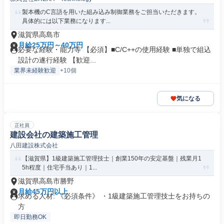
製本機のC言語を用いた組み込み制御業務をご担当いただきます。
具体的には以下業務になります...
滋賀県高島市
月給25万円～40万円
必要な経験・能力等 【必須】■C/C++の使用経験 ■単独で組込
設計の遂行経験 【歓迎...
業界未経験歓迎
+10個
気になる
正社員
建設会社の建築施工管理
八田建設株式会社
【滋賀県】1級建築施工管理技士｜創業150年の安定基盤｜残業月1
5h程度｜住宅手当あり｜1...
滋賀県高島市勝野
月給45万円以上
求める人材: 《必須条件》 ・1級建築施工管理技士をお持ちの
方
即日勤務OK