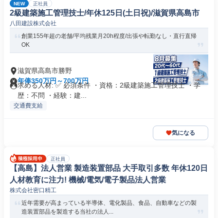
NEW
正社員
2級建築施工管理技士/年休125日(土日祝)/滋賀県高島市
八田建設株式会社
創業155年超の老舗/平均残業月20h程度/出張や転勤なし・直行直帰
OK
滋賀県高島市勝野
年俸350万円～700万円
求める人材: ✅ 必須条件 ・資格：2級建築施工管理技士 ・学
歴：不問 ・経験：建...
交通費支給
気になる
正社員
【高島】法人営業 製造装置部品 大手取引多数 年休120日
人材教育に注力! 機械/電気/電子製品法人営業
株式会社密口精工
近年需要が高まっている半導体、電化製品、食品、自動車などの製
造装置部品を製造する当社の法人...