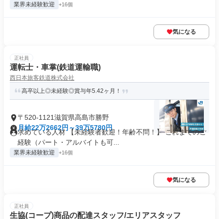
業界未経験歓迎
+16個
気になる
正社員
運転士・車掌(鉄道運輸職)
西日本旅客鉄道株式会社
高卒以上◎未経験◎賞与年5.42ヶ月！
〒520-1121滋賀県高島市勝野
月給22万2662円～39万5780円
求めている人材 【未経験者歓迎！年齢不問！】 これまでのご
経験（パート・アルバイトも可...
業界未経験歓迎
+16個
気になる
正社員
生協(コープ)商品の配達スタッフ/エリアスタッフ