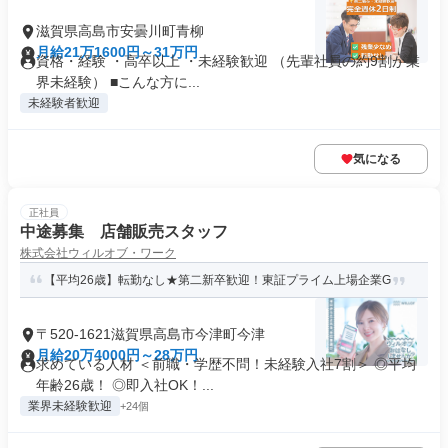
滋賀県高島市安曇川町青柳
月給21万1600円～31万円
資格・経験 ・高卒以上 ・未経験歓迎 （先輩社員の約9割が業
界未経験） ■こんな方に...
未経験者歓迎
気になる
正社員
中途募集 店舗販売スタッフ
株式会社ウィルオブ・ワーク
【平均26歳】転勤なし★第二新卒歓迎！東証プライム上場企業G
〒520-1621滋賀県高島市今津町今津
月給20万4000円～28万円
求めている人材 ＜前職・学歴不問！未経験入社7割＞ ◎平均
年齢26歳！ ◎即入社OK！...
業界未経験歓迎
+24個