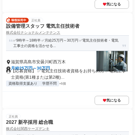
気になる
正社員
設備管理スタッフ 電気主任技術者
株式会社ナショナルメンテナンス
✅9時半～18時半 ✅月給25万円～30万円 ✅電気主任技術者・電気
工事士の資格を活かせる...
滋賀県高島市安曇川町西万木
月給25万円～30万円
【応募資格】 ✅電気主任技術者資格をお持ちの方 ✅電気工事
士資格(第1種または第2種)...
資格取得支援あり
学歴不問
+6個
気になる
正社員
2027 新卒採用 総合職
株式会社関西ケーズデンキ