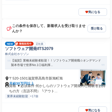
気になる
この条件を保存して、新着求人を受け取りませ
受け取る
んか？
NEW
正社員
ソフトウェア開発/ITS2079
株式会社ホリゾン
【滋賀】業種未経験者歓迎！！ソフトウェア開発職☆オンデマンド
製本市場で世界No.1◎福利厚...
〒520-1501滋賀県高島市新旭町旭
月給30万円以上
資格 ▼必須条件 何かしらのソフトウェア開発のご経験をお持
ちの方（言語不問） └アウト...
業界未経験歓迎
+17個
気になる