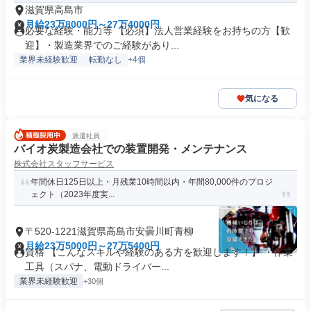
滋賀県高島市
月給23万8000円～27万4000円
必要な経験・能力等 【必須】法人営業経験をお持ちの方【歓
迎】・製造業界でのご経験があり...
業界未経験歓迎
転勤なし
+4個
気になる
派遣社員
バイオ炭製造会社での装置開発・メンテナンス
株式会社スタッフサービス
年間休日125日以上・月残業10時間以内・年間80,000件のプロジ
ェクト（2023年度実...
〒520-1221滋賀県高島市安曇川町青柳
月給23万5000円～27万5400円
資格 【こんなスキルや経験のある方を歓迎します！】 ・作業
工具（スパナ、電動ドライバー...
業界未経験歓迎
+30個