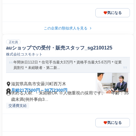
気になる
この企業の類似求人を見る
正社員
auショップでの受付・販売スタッフ_sg2100125
株式会社コスモネット
年間休日112日＊住宅手当最大3万円＊資格手当最大5.6万円＊従業
員割引＊未経験者・第二新...
滋賀県高島市安曇川町西万木
月給21万500円～30万2300円
求める人材: ・未経験OK ※人物重視の採用です。 ・年齢：35
歳未満(例外事由3...
交通費支給
気になる