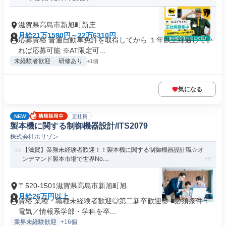
滋賀県高島市新旭町新庄
月給21万1590円～22万6310円
応募資格 普通自動車免許を取得してから １年以上経過してい
れば応募可能 ※AT限定可...
未経験者歓迎
研修あり
+1個
気になる
NEW
正社員
製本機に関する制御機器設計/ITS2079
株式会社ホリゾン
【滋賀】業務未経験者歓迎！！製本機に関する制御機器設計職☆オ
ンデマンド製本市場で世界No....
〒520-1501滋賀県高島市新旭町旭
月給26万円以上
資格 業種・職種未経験者歓迎◎第二新卒歓迎◎ ■必須条件：
電気／情報系学部・学科を卒...
業界未経験歓迎
+16個