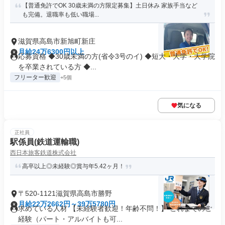
【普通免許でOK 30歳未満の方限定募集】土日休み 家族手当など
も完備。退職率も低い職場...
滋賀県高島市新旭町新庄
月給24万6300円以上
応募資格 ◆30歳未満の方(省令3号のイ) ◆短大・大学・大学院
を卒業されている方 ◆...
フリーター歓迎
+5個
気になる
正社員
駅係員(鉄道運輸職)
西日本旅客鉄道株式会社
高卒以上◎未経験◎賞与年5.42ヶ月！
〒520-1121滋賀県高島市勝野
月給22万2662円～39万5780円
求めている人材 【未経験者歓迎！年齢不問！】 これまでのご
経験（パート・アルバイトも可...