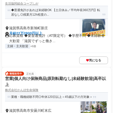
生活協同組合コープしが
◆普通免許があれば未経験OK 【土日休み／平均年収360万円】転
居なし◎残業月12h程度の...
滋賀県高島市新旭町新庄
月給22万2800円以上
応募資格 ◆要普通免許（AT限定可） ◆学歴不問 ◆未経験者
大歓迎 「滋賀でずっと働き...
主婦・主夫歓迎
+6個
気になる
正社員
営業|個人向け保険商品|原則転勤なし|未経験歓迎|高卒以
上
株式会社かんぽ生命保険
業種・職種経験不問◎年休120日以上＜45歳以下の方対象＞
滋賀県高島市安曇川町末広