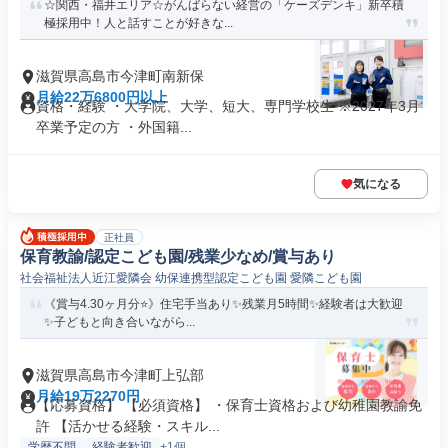
☆関西・福井エリア☆がんばらない経営の「ケーズデンキ」新卒積
極採用中！人と話すことが好きな...
滋賀県高島市今津町南新保
月給22万6800円以上
資格・経験 ・大学院、大学、短大、専門学校生 ※2027年3月
卒業予定の方 ・外国籍...
気になる
正社員
保育教諭/認定こども園/残業少なめ/賞与あり
社会福祉法人近江愛隣会 幼保連携型認定こども園 愛隣こども園
《賞与4.30ヶ月分⭐》住宅手当あり✨残業月5時間✨経験者は大歓迎
✨子どもと向き合いながら...
滋賀県高島市今津町上弘部
月給19万2270円
【応募資格】 【必須資格】 ・保育士資格および幼稚園教諭免
許 【活かせる経験・スキル...
学歴不問
経験者歓迎
+1個