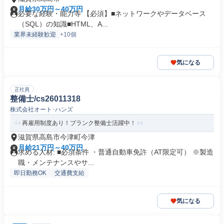
月給30万円～40万円
必要な経験・能力等 【必須】■ネットワークやデータベース
（SQL）の知識■HTML、A...
業界未経験歓迎
+10個
気になる
正社員
整備士/cs26011318
株式会社オート･ハンズ
再雇用制度あり！ブランク整備士活躍中！
滋賀県高島市今津町今津
月給21万円～40万円
求める人材: ■必須条件 ・普通自動車免許（AT限定可） ※製造
職・メンテナンスやサ...
即日勤務OK
交通費支給
気になる