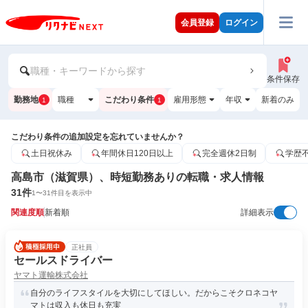
会員登録
ログイン
職種・キーワードから探す
条件保存
勤務地
職種
こだわり条件
雇用形態
年収
新着のみ
1
1
こだわり条件の追加設定を忘れていませんか？
土日祝休み
年間休日120日以上
完全週休2日制
学歴
高島市（滋賀県）、時短勤務ありの転職・求人情報
31
件
1
〜
31
件目を表示中
関連度順
新着順
詳細表示
正社員
セールスドライバー
ヤマト運輸株式会社
自分のライフスタイルを大切にしてほしい。だからこそクロネコヤ
マトは収入も休日も充実