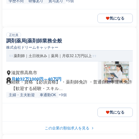
学歴不問
研修あり
賞与あり
+5個
気になる
正社員
調剤薬局|薬剤師業務全般
株式会社ドリームキャッチャー
薬剤師｜土日祝休み｜薬局｜月収32.1万円以上
滋賀県高島市
月給32万1000円～40万円
経験・資格 【必須資格】 ・薬剤師免許 ・普通自動車運転免許
【歓迎する経験・スキル...
主婦・主夫歓迎
車通勤OK
+9個
気になる
この企業の類似求人を見る