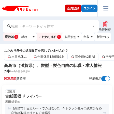
会員登録
ログイン
職種・キーワードから探す
条件保存
勤務地
職種
こだわり条件
雇用形態
年収
新着のみ
1
1
こだわり条件の追加設定を忘れていませんか？
土日祝休み
年間休日120日以上
完全週休2日制
学歴
高島市（滋賀県）、髪型・髪色自由の転職・求人情報
7
件
1
〜
7
件目を表示中
関連度順
新着順
詳細表示
正社員
古紙回収ドライバー
黒田紙業㈱
［高島市］固定ルートでの回収◇2t・4tトラック使用◇残業少なめ
◎資格取得支援あり◇職場見...