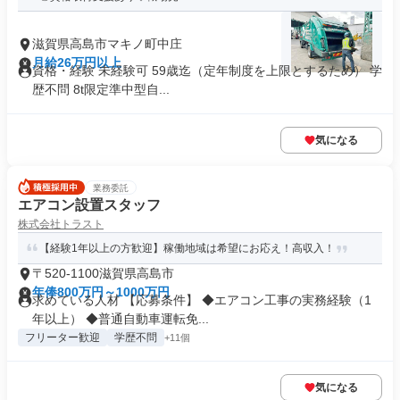
滋賀県高島市マキノ町中庄
月給26万円以上
資格・経験 未経験可 59歳迄（定年制度を上限とするため） 学
歴不問 8t限定準中型自...
気になる
業務委託
エアコン設置スタッフ
株式会社トラスト
【経験1年以上の方歓迎】稼働地域は希望にお応え！高収入！
〒520-1100滋賀県高島市
年俸800万円～1000万円
求めている人材 【応募条件】 ◆エアコン工事の実務経験（1
年以上） ◆普通自動車運転免...
フリーター歓迎
学歴不問
+11個
気になる