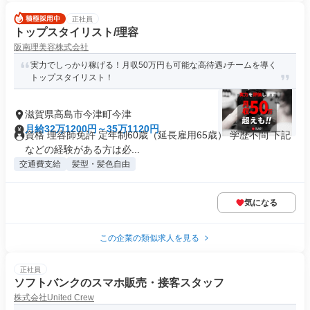
正社員
トップスタイリスト/理容
阪南理美容株式会社
実力でしっかり稼げる！月収50万円も可能な高待遇♪チームを導く
トップスタイリスト！
滋賀県高島市今津町今津
月給32万1200円～35万1120円
資格 理容師免許 定年制60歳（延長雇用65歳） 学歴不問 下記
などの経験がある方は必...
交通費支給
髪型・髪色自由
気になる
この企業の類似求人を見る
正社員
ソフトバンクのスマホ販売・接客スタッフ
株式会社United Crew