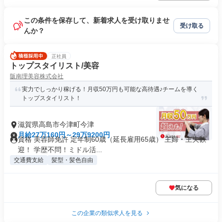
この条件を保存して、新着求人を受け取りませ
受け取る
んか？
正社員
トップスタイリスト/美容
阪南理美容株式会社
実力でしっかり稼げる！月収50万円も可能な高待遇♪チームを導く
トップスタイリスト！
滋賀県高島市今津町今津
月給27万160円～29万9200円
資格 美容師免許 定年制60歳（延長雇用65歳） 主婦・主夫歓
迎！ 学歴不問！ミドル活...
交通費支給
髪型・髪色自由
気になる
この企業の類似求人を見る