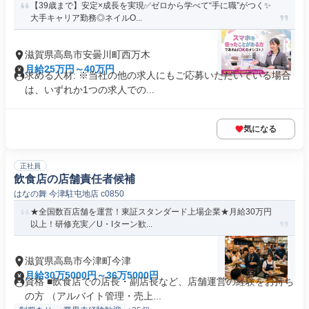
【39歳まで】安定×成長を実現✅ゼロから学べて“手に職”がつく✨
大手キャリア勤務◎ネイルO...
滋賀県高島市安曇川町西万木
月給25万円～40万円
求める人材: ※当社の他の求人にもご応募いただいている場合
は、いずれか1つの求人での...
気になる
正社員
飲食店の店舗責任者候補
はなの舞 今津駐屯地店 c0850
★全国数百店舗を運営！東証スタンダード上場企業★月給30万円
以上！研修充実／U・Iターン歓...
滋賀県高島市今津町今津
月給30万5000円～36万5000円
資格 ■飲食店での店長・副店長など、店舗運営の経験をお持ち
の方 （アルバイト管理・売上...