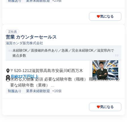
制服あり
業界未経験歓迎
+25個
気になる
正社員
営業 カウンターセールス
滋賀ホンダ販売株式会社
未経験OK／面接確約条件あり／急募／完全未経験OK／滋賀県内で
拠点多数
〒520-1212滋賀県高島市安曇川町西万木
月給22万円以上
求める人物像 必須 必要な経験年数（職種） 職種未経験OK 必
要な経験年数（業種） ...
制服あり
業界未経験歓迎
+16個
気になる