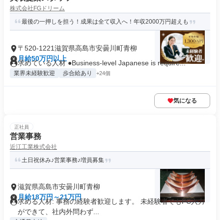
株式会社FGドリーム
最後の一押しを担う！成果は全て収入へ！年収2000万円超えも
〒520-1221滋賀県高島市安曇川町青柳
月給50万円以上
求めている人材 ●Business-level Japanese is require...
業界未経験歓迎
歩合給あり
+24個
気になる
正社員
営業事務
近江工業株式会社
土日祝休み♪営業事務♪増員募集
滋賀県高島市安曇川町青柳
月給18万円～21万円
求める人材: 事務の経験者歓迎します。 未経験者でもPC入力
ができて、社内外問わず...