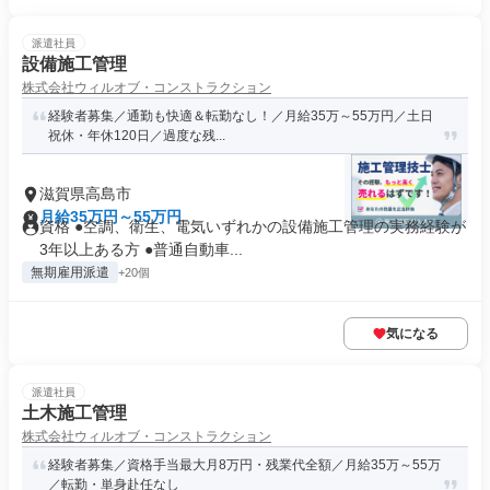
派遣社員
設備施工管理
株式会社ウィルオブ・コンストラクション
経験者募集／通勤も快適＆転勤なし！／月給35万～55万円／土日
祝休・年休120日／過度な残...
滋賀県高島市
月給35万円～55万円
資格 ●空調、衛生、電気いずれかの設備施工管理の実務経験が
3年以上ある方 ●普通自動車...
無期雇用派遣
+20個
気になる
派遣社員
土木施工管理
株式会社ウィルオブ・コンストラクション
経験者募集／資格手当最大月8万円・残業代全額／月給35万～55万
／転勤・単身赴任なし