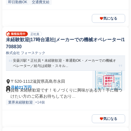
即日勤務OK
交通費支給
気になる
正社員
未経験歓迎|17時台退社|メーカーでの機械オペレーター/1
708830
株式会社 フォーステック
安曇川駅＊正社員＊未経験歓迎・車通勤OK・メーカーでの機械オ
ペレーター／給与は経験・スキル...
〒520-1112滋賀県高島市永田
月給21万円
資格 未経験歓迎です！モノづくりに興味がある方！手に職つ
けたい方のご応募お待ちしており...
業界未経験歓迎
+14個
気になる