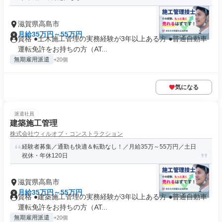
滋賀県高島市
月給35万円～55万円
資格 ●土木施工管理の実務経験が3年以上ある方 ●普通自動車
運転免許をお持ちの方（AT...
無期雇用派遣
+20個
気になる
派遣社員
建築施工管理
株式会社ウィルオブ・コンストラクション
経験者募集／通勤も快適＆転勤なし！／月給35万～55万円／土日
祝休・年休120日
滋賀県高島市
月給35万円～55万円
資格 ●建築施工管理の実務経験が3年以上ある方 ●普通自動車
運転免許をお持ちの方（AT...
無期雇用派遣
+20個