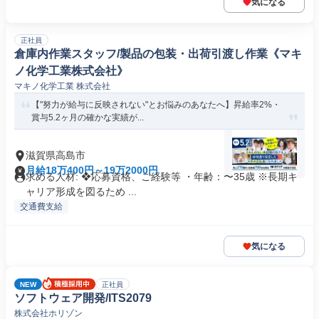
気になる
正社員
倉庫内作業スタッフ/製品の包装・出荷引渡し作業《マキ
ノ化学工業株式会社》
マキノ化学工業 株式会社
【"努力が給与に反映されない"とお悩みのあなたへ】昇給率2%・
賞与5.2ヶ月の確かな実績が...
滋賀県高島市
月給18万400円～19万2000円
求める人材: ❖応募資格、ご経験等 ・年齢：〜35歳 ※長期キ
ャリア形成を図るため ...
交通費支給
気になる
NEW
正社員
ソフトウェア開発/ITS2079
株式会社ホリゾン