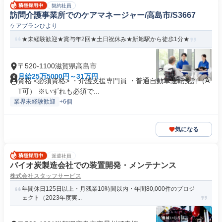
契約社員
訪問介護事業所でのケアマネージャー/高島市/S3667
ケアプランひより
★未経験歓迎★賞与年2回★土日祝休み★新旭駅から徒歩1分★
〒520-1100滋賀県高島市
月給25万5000円～31万円
資格 <必須資格> ・介護支援専門員 ・普通自動車運転免許（A
T可） ※いずれも必須で...
業界未経験歓迎
+6個
気になる
派遣社員
バイオ炭製造会社での装置開発・メンテナンス
株式会社スタッフサービス
年間休日125日以上・月残業10時間以内・年間80,000件のプロジ
ェクト（2023年度実...