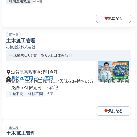
無期雇用派遣
+19個
気になる
正社員
土木施工管理
杉橋建設株式会社
未経験OK！賞与あり♪土日休み◎
滋賀県高島市今津町今津
月給20万円～375万円
資格 ・土木施工管理にご興味をお持ちの方 ・普通自動車運転
免許（AT限定可） <歓迎...
学歴不問
経験不問
+6個
気になる
正社員
土木施工管理