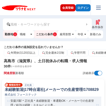
会員登録
ログイン
職種・キーワードから探す
条件保存
勤務地
職種
こだわり条件
雇用形態
年収
新着のみ
1
1
こだわり条件の追加設定を忘れていませんか？
年間休日120日以上
完全週休2日制
学歴不問
未経験
高島市（滋賀県）、土日祝休みの転職・求人情報
30
件
1
〜
30
件目を表示中
関連度順
新着順
詳細表示
正社員
未経験歓迎|17時台退社|メーカーでの生産管理/1708829
株式会社 フォーステック
安曇川駅＊正社員＊未経験歓迎・車通勤OK・メーカーでの生産管
理／給与は経験・スキルにより考...