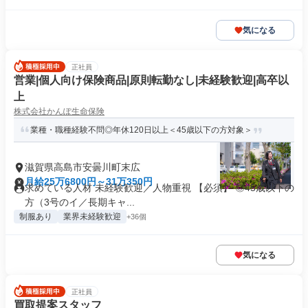
気になる
正社員
営業|個人向け保険商品|原則転勤なし|未経験歓迎|高卒以
上
株式会社かんぽ生命保険
業種・職種経験不問◎年休120日以上＜45歳以下の方対象＞
滋賀県高島市安曇川町末広
月給25万6800円～31万350円
求めている人材 未経験歓迎／人物重視 【必須】 ◎45歳以下の
方（3号のイ／長期キャ...
制服あり
業界未経験歓迎
+36個
気になる
正社員
買取提案スタッフ