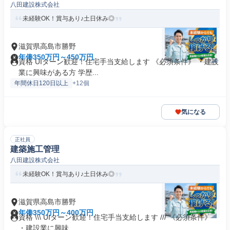
八田建設株式会社
未経験OK！賞与あり♪土日休み◎
滋賀県高島市勝野
年俸350万円～450万円
資格 UIターン歓迎！住宅手当支給します 《必須条件》 ・建設
業に興味がある方 学歴...
年間休日120日以上
+12個
気になる
正社員
建築施工管理
八田建設株式会社
未経験OK！賞与あり♪土日休み◎
滋賀県高島市勝野
年俸350万円～400万円
資格 \\\ UIターン歓迎！住宅手当支給します /// 《必須条件》
・建設業に興味...