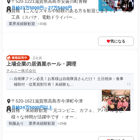
〒520-1221滋賀県高島市安曇川町青柳
月給23万5000円～27万5400円
資格 【こんなスキルや経験のある方を歓迎します！】 ・作業
工具（スパナ、電動ドライバー...
業界未経験歓迎
+30個
気になる
正社員
上場企業の居酒屋ホール・調理
チムニー株式会社
自衛隊ファン必見！お客様は自衛隊員さんだけ！ 土日祝休・食事
補助付・従業員割引有！未経験も...
〒520-1621滋賀県高島市今津町今津
月給24万5000円以上
資格 ・未経験歓迎 ・元コンビニ、カフェ、アパレルなど、
様々な仲間が活躍中です ・オー...
制服あり
業界未経験歓迎
+29個