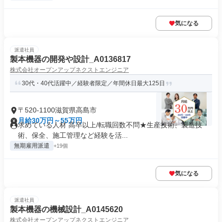
気になる
派遣社員
製本機器の開発や設計_A0136817
株式会社オープンアップネクストエンジニア
30代・40代活躍中／経験者限定／年間休日最大125日
〒520-1100滋賀県高島市
月給30万円～55万円
求めている人材 高卒以上/転職回数不問★生産技術、製造技
術、保全、施工管理など経験を活...
無期雇用派遣
+19個
気になる
派遣社員
製本機器の機械設計_A0145620
株式会社オープンアップネクストエンジニア