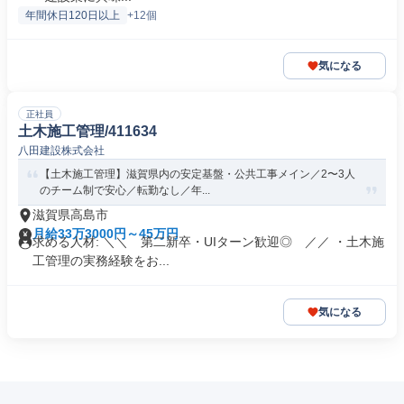
年間休日120日以上
+12個
気になる
正社員
土木施工管理/411634
八田建設株式会社
【土木施工管理】滋賀県内の安定基盤・公共工事メイン／2〜3人
のチーム制で安心／転勤なし／年...
滋賀県高島市
月給33万3000円～45万円
求める人材: ＼＼ 第二新卒・UIターン歓迎◎ ／／ ・土木施
工管理の実務経験をお...
気になる