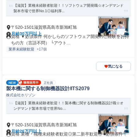
【滋賀】業種未経験者歓迎！！ソフトウェア開発職☆オンデマンド
製本市場で世界No.1◎福利厚...
〒520-1501滋賀県高島市新旭町旭
月給30万円以上
資格 ▼必須条件 何かしらのソフトウェア開発のご経験をお持
ちの方（言語不問） └アウト...
業界未経験歓迎
+17個
気になる
NEW
正社員
製本機に関する制御機器設計/ITS2079
株式会社ホリゾン
【滋賀】業務未経験者歓迎！！製本機に関する制御機器設計職☆オ
ンデマンド製本市場で世界No....
〒520-1501滋賀県高島市新旭町旭
月給26万円以上
資格 業種・職種未経験者歓迎◎第二新卒歓迎◎ ■必須条件：