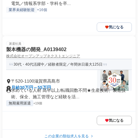
電気／情報系学部・学科を卒...
業界未経験歓迎
+16個
気になる
派遣社員
製本機器の開発_A0139402
株式会社オープンアップネクストエンジニア
30代・40代活躍中／経験者限定／年間休日最大125日
〒520-1100滋賀県高島市
月給30万円～55万円
求めている人材 高卒以上/転職回数不問★生産技術、製造技
術、保全、施工管理など経験を活...
無期雇用派遣
+19個
気になる
この企業の類似求人を見る