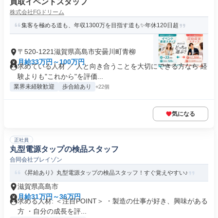
買取イベントスタッフ
株式会社FGドリーム
集客を極める道も、年収1300万を目指す道も✨年休120日超
〒520-1221滋賀県高島市安曇川町青柳
月給33万円～100万円
求めている人材 ／ 人と向き合うことを大切にできる方なら 経
験よりも"これから"を評価...
業界未経験歓迎
歩合給あり
+22個
気になる
正社員
丸型電源タップの検品スタッフ
合同会社ブレイゾン
《昇給あり》丸型電源タップの検品スタッフ！すぐ覚えやすい♪
滋賀県高島市
月給31万円～36万円
求める人材: ＜注目POINT＞ ・製造の仕事が好き、興味がある
方 ・自分の成長を評...