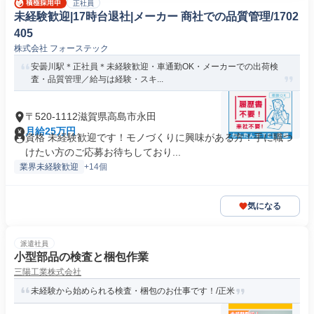
正社員
未経験歓迎|17時台退社|メーカー 商社での品質管理/1702
405
株式会社 フォーステック
安曇川駅＊正社員＊未経験歓迎・車通勤OK・メーカーでの出荷検
査・品質管理／給与は経験・スキ...
〒520-1112滋賀県高島市永田
月給25万円
資格 未経験歓迎です！モノづくりに興味がある方！手に職つ
けたい方のご応募お待ちしており...
業界未経験歓迎
+14個
気になる
派遣社員
小型部品の検査と梱包作業
三陽工業株式会社
未経験から始められる検査・梱包のお仕事です！/正米