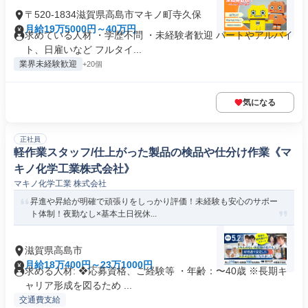
〒520-1834滋賀県高島市マキノ町寺久保
月給19万5000円～40万円
求めている人材 ・学歴不問 ・未経験者歓迎 パートやアルバイ
ト、日雇いなど フルタイ...
業界未経験歓迎
+20個
気になる
正社員
軽作業スタッフ/仕上がった製品の検品や仕分け作業《マ
キノ化学工業株式会社》
マキノ化学工業 株式会社
昇進や昇給が明確で頑張りをしっかり評価！未経験も安心のサポー
ト体制！夜勤なし×基本土日祝休...
滋賀県高島市
月給18万400円～23万1000円
求める人材: ❖応募資格、ご経験等 ・年齢：〜40歳 ※長期キ
ャリア形成を図るため ...
交通費支給