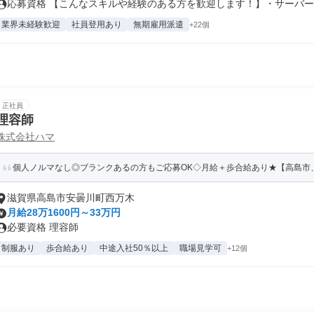
応募資格 【こんなスキルや経験のある方を歓迎します！】・サーバー等
業界未経験歓迎
社員登用あり
無期雇用派遣
+22個
正社員
理容師
株式会社ハマ
個人ノルマなし◎ブランクあるの方もご応募OK◇月給＋歩合給あり★【高島市
滋賀県高島市安曇川町西万木
月給28万1600円～33万円
必要資格 理容師
制服あり
歩合給あり
中途入社50％以上
職場見学可
+12個