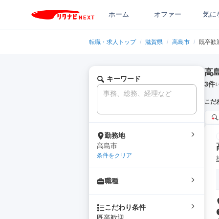
ホーム
オファー
気に
転職・求人トップ
/
滋賀県
/
高島市
/
既卒歓
高
キーワード
3
件
1
こだ
勤務地
高島市
条件をクリア
職種
こだわり条件
既卒歓迎