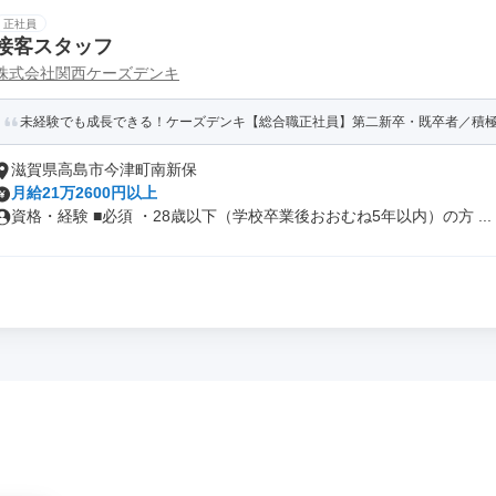
正社員
接客スタッフ
株式会社関西ケーズデンキ
未経験でも成長できる！ケーズデンキ【総合職正社員】第二新卒・既卒者／積
滋賀県高島市今津町南新保
月給21万2600円以上
資格・経験 ■必須 ・28歳以下（学校卒業後おおむね5年以内）の方 ...