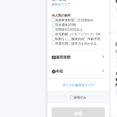
条件をクリア
人気の条件
未経験者歓迎
土日祝休み
完全週休2日制
年間休日120日以上
在宅勤務（リモートワーク）OK
転勤なし
服装自由
年齢不問
学歴不問
語学力を活かせる
雇用形態
年収
すべての条件をクリア
新着のみ
検索