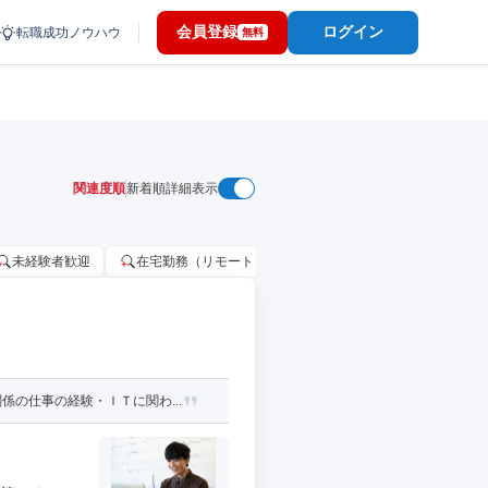
会員登録
ログイン
転職成功ノウハウ
無料
関連度順
新着順
詳細表示
未経験者歓迎
在宅勤務（リモートワーク）OK
家賃補助・住宅手当
の仕事の経験・ＩＴに関わ...