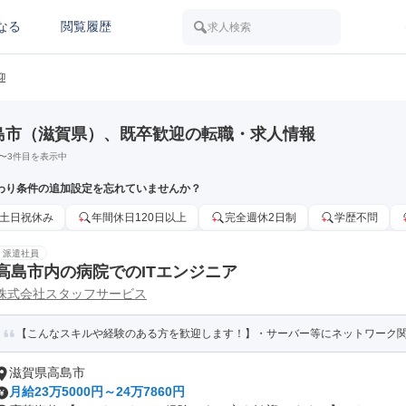
なる
閲覧履歴
求人検索
迎
島市（滋賀県）、既卒歓迎の転職・求人情報
〜
3
件目を表示中
わり条件の追加設定を忘れていませんか？
土日祝休み
年間休日120日以上
完全週休2日制
学歴不問
派遣社員
高島市内の病院でのITエンジニア
株式会社スタッフサービス
【こんなスキルや経験のある方を歓迎します！】・サーバー等にネットワーク関係
滋賀県高島市
月給23万5000円～24万7860円