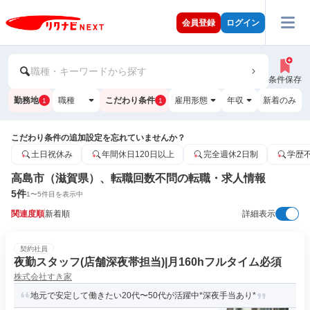
会員登録
ログイン
職種・キーワードから探す
条件保存
勤務地
職種
こだわり条件
雇用形態
年収
新着のみ
1
1
こだわり条件の追加設定を忘れていませんか？
土日祝休み
年間休日120日以上
完全週休2日制
学歴
高島市（滋賀県）、転職回数不問の転職・求人情報
5
件
1
〜
5
件目を表示中
関連度順
新着順
詳細表示
契約社員
夜勤スタッフ(店舗深夜帯担当)|月160hフルタイム必須
株式会社すき家
地元で安定して働きたい20代〜50代が活躍中*深夜手当あり*