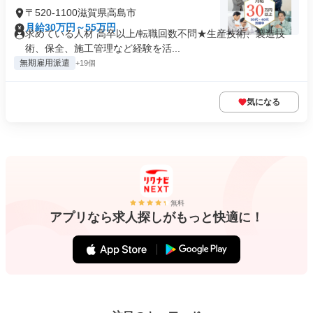
〒520-1100滋賀県高島市
月給30万円～55万円
求めている人材 高卒以上/転職回数不問★生産技術、製造技
術、保全、施工管理など経験を活...
無期雇用派遣
+19個
気になる
無料
アプリなら求人探しがもっと快適に！