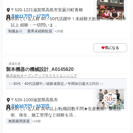
〒520-1221滋賀県高島市安曇川町青柳
月給21万円～27万円
求めている人材 40～50代活躍中！未経験大歓迎！ 学歴：高卒
以上 経験：一切問いま...
制服あり
業界未経験歓迎
+28個
気になる
派遣社員
製本機器の機械設計_A0145620
株式会社オープンアップネクストエンジニア
30代・40代活躍中／経験者限定／年間休日最大125日
〒520-1100滋賀県高島市
月給30万円～55万円
求めている人材 高卒以上/転職回数不問★生産技術、製造技
術、保全、施工管理など経験を活...
無期雇用派遣
+19個