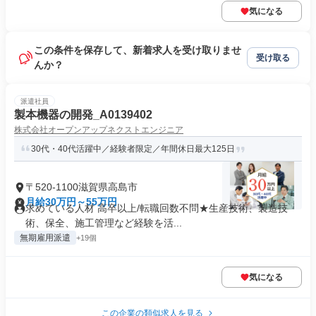
気になる
この条件を保存して、新着求人を受け取りませ
受け取る
んか？
派遣社員
製本機器の開発_A0139402
株式会社オープンアップネクストエンジニア
30代・40代活躍中／経験者限定／年間休日最大125日
〒520-1100滋賀県高島市
月給30万円～55万円
求めている人材 高卒以上/転職回数不問★生産技術、製造技
術、保全、施工管理など経験を活...
無期雇用派遣
+19個
気になる
この企業の類似求人を見る