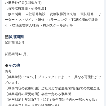
い単身赴任者(1回/6カ月)

【資格取得支援・研修制度】

・修生制度 ・自社研修施設 ・資格取得祝金支給 ・実技研修 ・リ
ーダー・マネジメント研修 ・eラーニング ・TOEIC団体受験割
引 ・技術図書購入補助 ・KENスクール割引等
試用期間
試用期間あり

試用期間3ヶ月。
その他
備考

【就業時間について】プロジェクトによって、異なる可能性がご
ざいます。

【職務内容の変更範囲】当社および派遣先(顧客先)での業務全般

【就業場所の変更範囲】会社の定める事業所

【給与補足】年2回(7月・12月) ※年俸制待遇の一部の方を除く

【各種手当】※それぞれ社内規定あり
