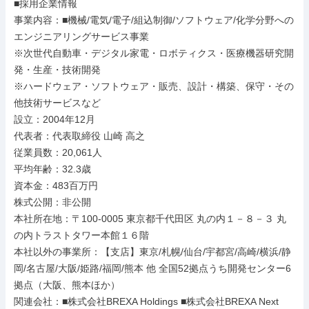
■採用企業情報

事業内容：■機械/電気/電子/組込制御/ソフトウェア/化学分野への
エンジニアリングサービス事業

※次世代自動車・デジタル家電・ロボティクス・医療機器研究開
発・生産・技術開発

※ハードウェア・ソフトウェア・販売、設計・構築、保守・その
他技術サービスなど

設立：2004年12月

代表者：代表取締役 山崎 高之

従業員数：20,061人

平均年齢：32.3歳

資本金：483百万円

株式公開：非公開

本社所在地：〒100-0005 東京都千代田区 丸の内１－８－３ 丸
の内トラストタワー本館１６階

本社以外の事業所：【支店】東京/札幌/仙台/宇都宮/高崎/横浜/静
岡/名古屋/大阪/姫路/福岡/熊本 他 全国52拠点うち開発センター6
拠点（大阪、熊本ほか）

関連会社：■株式会社BREXA Holdings ■株式会社BREXA Next
