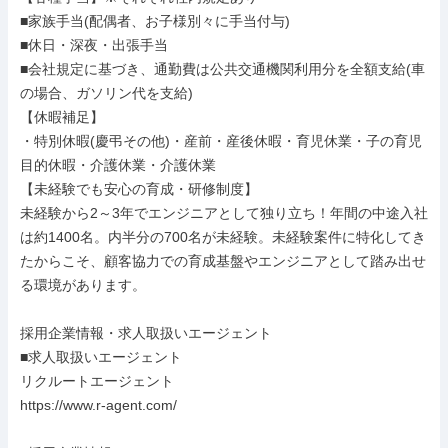
■家族手当(配偶者、お子様別々に手当付与)

■休日・深夜・出張手当

■会社規定に基づき、通勤費は公共交通機関利用分を全額支給(車
の場合、ガソリン代を支給)

【休暇補足】

・特別休暇(慶弔その他)・産前・産後休暇・育児休業・子の育児
目的休暇・介護休業・介護休業

【未経験でも安心の育成・研修制度】

未経験から2～3年でエンジニアとして独り立ち！年間の中途入社
は約1400名。内半分の700名が未経験。未経験案件に特化してき
たからこそ、顧客協力での育成基盤やエンジニアとして踏み出せ
る環境があります。

採用企業情報・求人取扱いエージェント

■求人取扱いエージェント

リクルートエージェント

https://www.r-agent.com/
