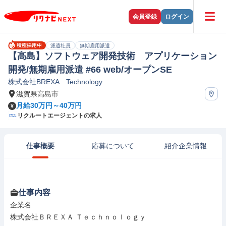
会員登録
ログイン
派遣社員
無期雇用派遣
【高島】ソフトウェア開発技術 アプリケーション
開発/無期雇用派遣 #66 web/オープンSE
株式会社BREXA Technology
滋賀県高島市
月給30万円～40万円
リクルートエージェントの求人
仕事概要
応募について
紹介企業情報
仕事内容
企業名

株式会社ＢＲＥＸＡ Ｔｅｃｈｎｏｌｏｇｙ
