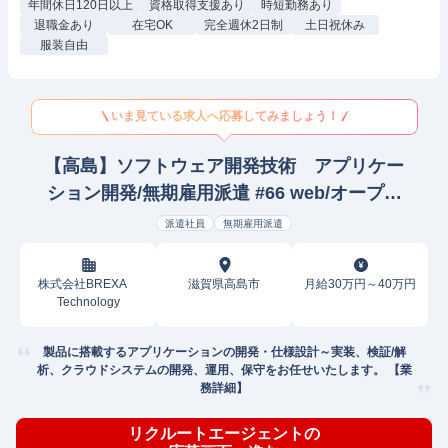
年間休日120日以上
資格取得支援あり
時短勤務あり
退職金あり
在宅OK
完全週休2日制
土日祝休み
服装自由
いま見ている求人へ応募してみましょう！
【高島】ソフトウェア開発技術 アプリケー
ション開発/無期雇用派遣 #66 web/オープン
SE
派遣社員
無期雇用派遣
株式会社BREXA
滋賀県高島市
月給30万円～40万円
Technology
製品に搭載するアプリケーションの開発・仕様設計～実装、検証/解
析、クラウドシステムの開発、運用、保守をお任せいたします。 【業
務詳細】
リクルートエージェントの