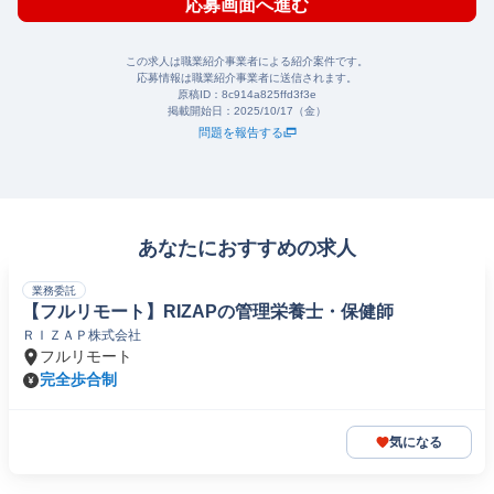
応募画面へ進む
この求人は職業紹介事業者による紹介案件です。
応募情報は職業紹介事業者に送信されます。
原稿ID：
8c914a825ffd3f3e
掲載開始日：
2025/10/17（金）
問題を報告する
あなたにおすすめの求人
業務委託
【フルリモート】RIZAPの管理栄養士・保健師
ＲＩＺＡＰ株式会社
フルリモート
完全歩合制
気になる