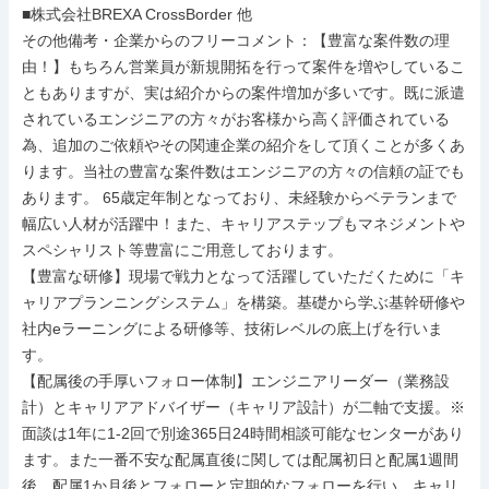
■株式会社BREXA CrossBorder 他

その他備考・企業からのフリーコメント：【豊富な案件数の理
由！】もちろん営業員が新規開拓を行って案件を増やしているこ
ともありますが、実は紹介からの案件増加が多いです。既に派遣
されているエンジニアの方々がお客様から高く評価されている
為、追加のご依頼やその関連企業の紹介をして頂くことが多くあ
ります。当社の豊富な案件数はエンジニアの方々の信頼の証でも
あります。 65歳定年制となっており、未経験からベテランまで
幅広い人材が活躍中！また、キャリアステップもマネジメントや
スペシャリスト等豊富にご用意しております。

【豊富な研修】現場で戦力となって活躍していただくために「キ
ャリアプランニングシステム」を構築。基礎から学ぶ基幹研修や
社内eラーニングによる研修等、技術レベルの底上げを行いま
す。

【配属後の手厚いフォロー体制】エンジニアリーダー（業務設
計）とキャリアアドバイザー（キャリア設計）が二軸で支援。※
面談は1年に1-2回で別途365日24時間相談可能なセンターがあり
ます。また一番不安な配属直後に関しては配属初日と配属1週間
後、配属1か月後とフォローと定期的なフォローを行い、キャリ