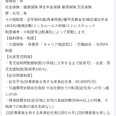
退職金：有

社会保険：健康保険 厚生年金保険 雇用保険 労災保険

寮・社宅：有

その他制度：定年制65歳(再雇用無)/慶弔見舞金支/確定拠出年金
(401K)/健康診断/メンタルヘルス研修/ストレスチェック

制度備考：※制度等は配属先によって変動します。

【福利厚生・制度】

・介護保険 ・保養所 ・キャリア相談窓口 ・労働組合 ・社内FA
制度

【出産育児関係】

・育児短時間勤務制度(小学校に入学するまで延長可) ・出産・育
児支援制度(取得率100％)

【赴任関連制度】

・赴任手当(扶養家族を有する単身赴任者：50,000円/月)

・引越費用全額会社負担 ※会社都合での転居(赴任先への引っ越
し)のみ

・帰省旅費支給(赴任地と自宅の直線距離250km以上が対象。※
独身での転勤の場合支給なし)

 [1]扶養家族を有する単身赴任者(1回/2カ月) [2]扶養家族を有しな