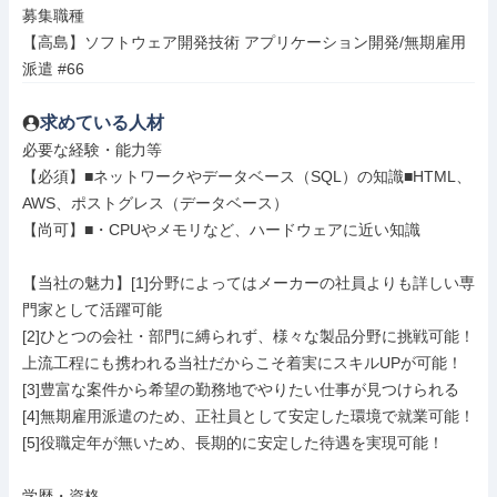
募集職種

【高島】ソフトウェア開発技術 アプリケーション開発/無期雇用
派遣 #66
求めている人材
必要な経験・能力等

【必須】■ネットワークやデータベース（SQL）の知識■HTML、
AWS、ポストグレス（データベース）

【尚可】■・CPUやメモリなど、ハードウェアに近い知識

【当社の魅力】[1]分野によってはメーカーの社員よりも詳しい専
門家として活躍可能

[2]ひとつの会社・部門に縛られず、様々な製品分野に挑戦可能！
上流工程にも携われる当社だからこそ着実にスキルUPが可能！

[3]豊富な案件から希望の勤務地でやりたい仕事が見つけられる

[4]無期雇用派遣のため、正社員として安定した環境で就業可能！

[5]役職定年が無いため、長期的に安定した待遇を実現可能！

学歴・資格
