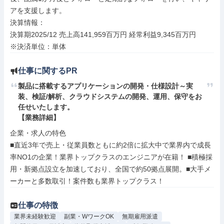
アを支援します。

決算情報：

決算期2025/12 売上高141,959百万円 経常利益9,345百万円

※決済単位：単体
仕事に関するPR
製品に搭載するアプリケーションの開発・仕様設計～実
装、検証/解析、クラウドシステムの開発、運用、保守をお
任せいたします。

【業務詳細】
企業・求人の特色

■直近3年で売上・従業員数ともに約2倍に拡大中で業界内で成長
率NO1の企業！業界トップクラスのエンジニアが在籍！ ■積極採
用・新拠点設立を加速しており、全国で約50拠点展開。■大手メ
ーカーと多数取引！案件数も業界トップクラス！
仕事の特徴
業界未経験歓迎
副業・WワークOK
無期雇用派遣