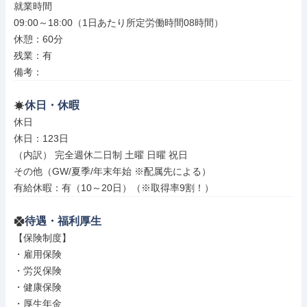
就業時間

09:00～18:00（1日あたり所定労働時間08時間）

休憩：60分

残業：有

備考：
休日・休暇
休日

休日：123日

（内訳） 完全週休二日制 土曜 日曜 祝日

その他（GW/夏季/年末年始 ※配属先による）

有給休暇：有（10～20日）（※取得率9割！）
待遇・福利厚生
【保険制度】

・雇用保険

・労災保険

・健康保険

・厚生年金
