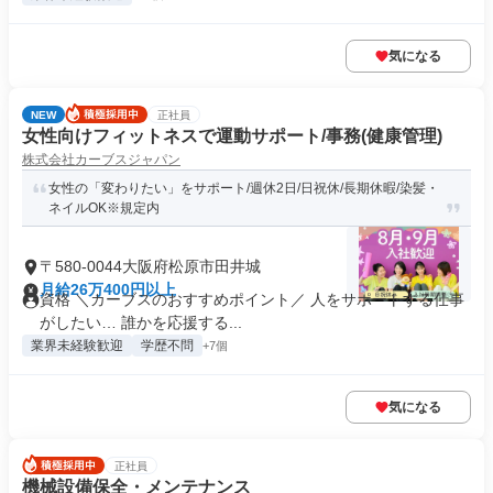
気になる
NEW
正社員
女性向けフィットネスで運動サポート/事務(健康管理)
株式会社カーブスジャパン
女性の「変わりたい」をサポート/週休2日/日祝休/長期休暇/染髪・
ネイルOK※規定内
〒580-0044大阪府松原市田井城
月給26万400円以上
資格 ＼カーブスのおすすめポイント／ 人をサポートする仕事
がしたい… 誰かを応援する...
業界未経験歓迎
学歴不問
+7個
気になる
正社員
機械設備保全・メンテナンス