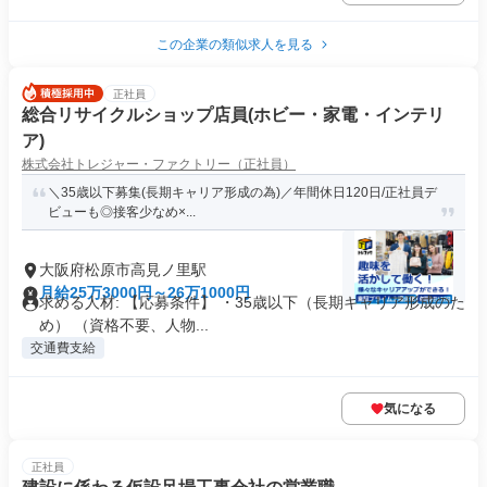
この企業の類似求人を見る
正社員
総合リサイクルショップ店員(ホビー・家電・インテリ
ア)
株式会社トレジャー・ファクトリー（正社員）
＼35歳以下募集(長期キャリア形成の為)／年間休日120日/正社員デ
ビューも◎接客少なめ×...
大阪府松原市高見ノ里駅
月給25万3000円～26万1000円
求める人材: 【応募条件】 ・35歳以下（長期キャリア形成のた
め） （資格不要、人物...
交通費支給
気になる
正社員