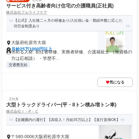
サービス付き高齢者向け住宅の介護職員(正社員)
株式会社フルライフケア
【公式】入社後二ヶ月の研修あり/入社祝い金・勤続年数に応じた
功労金制度あり
大阪府松原市大堀
月給25万1000円以上
求める人材: 初任者研修、実務者研修、介護福祉士 （無資格の
方は応相談） ・学歴不...
交通費支給
気になる
正社員
大型トラックドライバー(平・8トン積み増トン車)
株式会社Ｉ・P・Ｃ
【近畿圏内の運行】【高収入！月給35万以上】【直行直帰OK】
〒580-0006大阪府松原市大堀