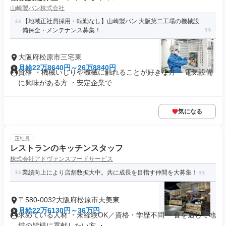
山崎製パン株式会社
【地域正社員採用・転勤なし】山崎製パン 大阪第二工場の機械設
備保全・メンテナンス募集！
大阪府松原市三宅東
月給22万8640円～26万8840円
資格 ・機械いじりや機械に触れることが好きな方 ・電気設備
に興味がある方 ・安定企業で...
気になる
正社員
レストランのキッチンスタッフ
株式会社アドヴァンスフードサービス
業績向上により店舗数拡大中。共に成長を目指す仲間を大募集！
〒580-0032大阪府松原市天美東
月給22万6130円～36万円
求めている人材 ・未経験OK／資格・学歴不問 ・食を通じて地
域の皆様に貢献したい方 ・...