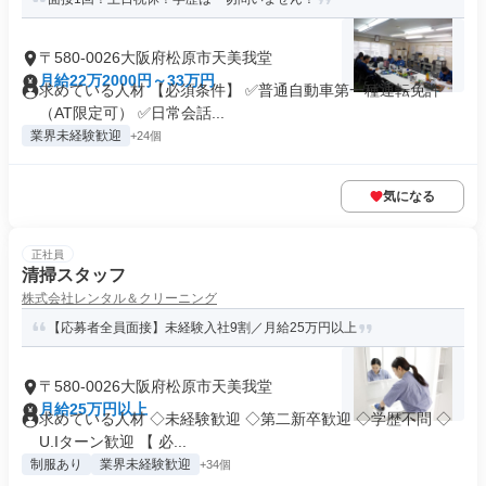
〒580-0026大阪府松原市天美我堂
月給22万2000円～33万円
求めている人材 【必須条件】 ✅普通自動車第一種運転免許
（AT限定可） ✅日常会話...
業界未経験歓迎
+24個
気になる
正社員
清掃スタッフ
株式会社レンタル＆クリーニング
【応募者全員面接】未経験入社9割／月給25万円以上
〒580-0026大阪府松原市天美我堂
月給25万円以上
求めている人材 ◇未経験歓迎 ◇第二新卒歓迎 ◇学歴不問 ◇
U.Iターン歓迎 【 必...
制服あり
業界未経験歓迎
+34個