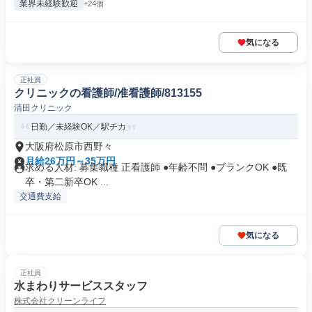
業界未経験歓迎
+24個
気になる
正社員
クリニックの看護師/准看護師/813155
清田クリニック
日勤／未経験OK／駅チカ
大阪府松原市西野々
月給26万円～35万円
求める人材: 募集職種 正看護師 ●年齢不問 ●ブランクOK ●既
卒・第二新卒OK ...
交通費支給
気になる
正社員
水まわりサービススタッフ
株式会社クリーンライフ