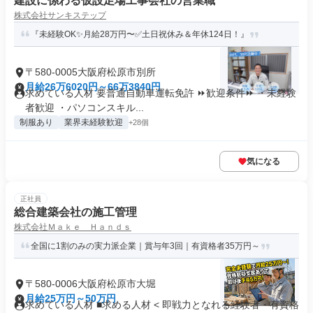
建設に係わる仮設足場工事会社の営業職
株式会社サンキステップ
『未経験OK✨月給28万円〜✅土日祝休み＆年休124日！』
〒580-0005大阪府松原市別所
月給26万6020円～66万3840円
求めている人材 要普通自動車運転免許 ⏩歓迎条件⏩ ・未経験
者歓迎 ・パソコンスキル...
制服あり
業界未経験歓迎
+28個
気になる
正社員
総合建築会社の施工管理
株式会社Ｍａｋｅ Ｈａｎｄｓ
全国に1割のみの実力派企業｜賞与年3回｜有資格者35万円～
〒580-0006大阪府松原市大堀
月給25万円～50万円
求めている人材 ■求める人材 < 即戦力となれる経験者・有資格