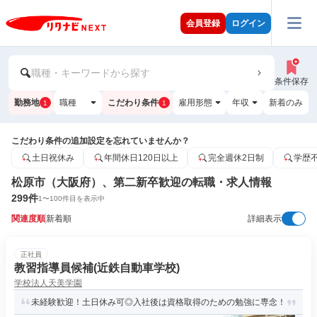
会員登録
ログイン
職種・キーワードから探す
条件保存
勤務地
職種
こだわり条件
雇用形態
年収
新着のみ
1
1
こだわり条件の追加設定を忘れていませんか？
土日祝休み
年間休日120日以上
完全週休2日制
学歴
松原市（大阪府）、第二新卒歓迎の転職・求人情報
299
件
1
〜
100
件目を表示中
関連度順
新着順
詳細表示
正社員
教習指導員候補(近鉄自動車学校)
学校法人天美学園
未経験歓迎！土日休み可◎入社後は資格取得のための勉強に専念！