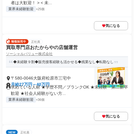
者は大歓迎！ > < 未...
業界未経験歓迎
+25個
気になる
正社員
買取専門店おたからやの店舗運営
ソーシャルバリュー株式会社
◆未経験９割◆販売接客経験も活かせる◆残業なし◆転勤なし
〒580-0046大阪府松原市三宅中
月給27万円～40万円
求めている人材 ★学歴不問／ブランクOK ★未経験・第二新卒
歓迎 ★社会人経験がない方...
業界未経験歓迎
+36個
気になる
NEW
正社員