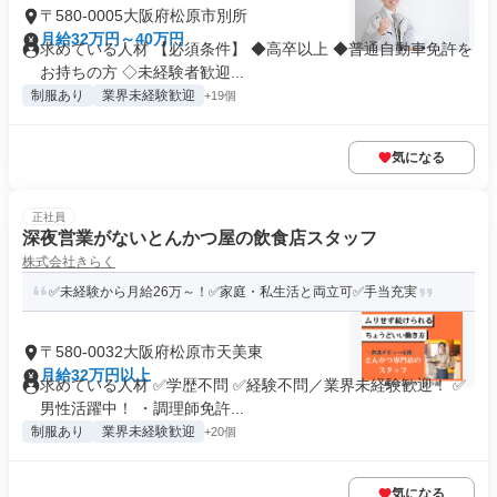
〒580-0005大阪府松原市別所
月給32万円～40万円
求めている人材 【必須条件】 ◆高卒以上 ◆普通自動車免許を
お持ちの方 ◇未経験者歓迎...
制服あり
業界未経験歓迎
+19個
気になる
正社員
深夜営業がないとんかつ屋の飲食店スタッフ
株式会社きらく
✅未経験から月給26万～！✅家庭・私生活と両立可✅手当充実
〒580-0032大阪府松原市天美東
月給32万円以上
求めている人材 ✅学歴不問 ✅経験不問／業界未経験歓迎！ ✅
男性活躍中！ ・調理師免許...
制服あり
業界未経験歓迎
+20個
気になる