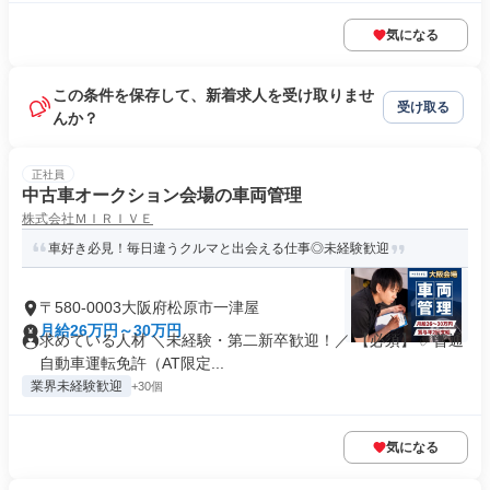
気になる
この条件を保存して、新着求人を受け取りませ
受け取る
んか？
正社員
中古車オークション会場の車両管理
株式会社ＭＩＲＩＶＥ
車好き必見！毎日違うクルマと出会える仕事◎未経験歓迎
〒580-0003大阪府松原市一津屋
月給26万円～30万円
求めている人材 ＼未経験・第二新卒歓迎！／ 【必須】 ✅普通
自動車運転免許（AT限定...
業界未経験歓迎
+30個
気になる