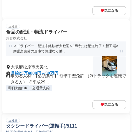
気になる
正社員
食品の配送・物流ドライバー
兼食株式会社
＜ドライバー・配送未経験者大歓迎＞15時には配送終了！新工場×
冷暖房完備の倉庫で無理なく働...
大阪府松原市天美北
月給23万4000円～30万円
求める人材: 【必須条件】 ◎準中型免許 （2tトラックを運転で
きる方） ※平成29...
即日勤務OK
交通費支給
気になる
正社員
タクシードライバー(運転手)/5111