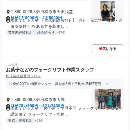
〒580-0026大阪府松原市天美我堂
日給1万8000円～2万5000円
求めている人材 【鳶未経験者歓迎】 明るく元気でやる気・頑
張る気持ちの ある方を募集し...
業界未経験歓迎
歩合給あり
+37個
気になる
正社員
お菓子などのフォークリフト作業スタッフ
株式会社合通カシロジ
全館20℃の物流センター！賞与年2回！平均年収467万円！
〒580-0006大阪府松原市大堀
月給28万950円～32万7630円
求めている人材 年齢不問・学歴不問 フォークリフト運転技能
講習修了 フォークリフト実務...
主婦・主夫歓迎
+33個