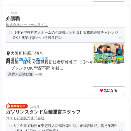
正社員
介護職
株式会社パーソナルライフ
【住宅型有料老人ホームの介護職／正社員】実務未経験チャレンジ
OK！残業ほぼナシ♪待遇良好◎
大阪府松原市河合
月給26万円～35万円
資格・経験 介護職員初任者研修修了（旧ヘルパー2級）以上
ブランクOK 学歴不問 年齢...
業界未経験歓迎
+8個
気になる
正社員
ガソリンスタンド店舗運営スタッフ
コスモ石油販売株式会社
大手企業で勤務★安定収入◎福利厚生◎／未経験歓迎／賞与年2回