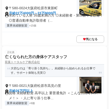
〒580-0024大阪府松原市東新町
月給22万4000円～23万9000円
求めている人材 35歳未満の方 ◎未経験者・第二新卒者歓迎！
◎普通自動車免許取得者（...
業界未経験歓迎
+15個
気になる
正社員
亡くなられた方の身体ケアスタッフ
双葉トータルケア株式会社
大切なのは「寄り添う気持ち」。未経験から始められるお仕事で
す。サポート体制も充実◎
〒580-0021大阪府松原市高見の里
月給26万円以上
資格 未経験歓迎 高卒以上 要普通免許 ＜こんな方にオスス
メ！＞ ・人に寄り添う仕事...
業界未経験歓迎
+9個