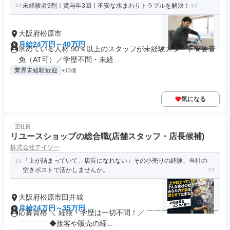
未経験者9割！賞与年3回！不安な水まわりトラブルを解決！
大阪府松原市
月給24万円～40万円
求めている人材 90％以上のスタッフが未経験スタート★要普
免（AT可）／学歴不問・未経...
業界未経験歓迎
+13個
気になる
正社員
リユースショップの総合職(店舗スタッフ・店長候補)
株式会社テイツー
「上が詰まっていて、店長になれない」その小売りの経験、当社の
空きポストで活かしませんか。
大阪府松原市田井城
月給24万円～35万円
応募資格 ＼ 経験・学歴は一切不問！／ ￣￣￣￣￣￣￣￣￣￣
￣￣￣￣ ◆接客や販売の経...