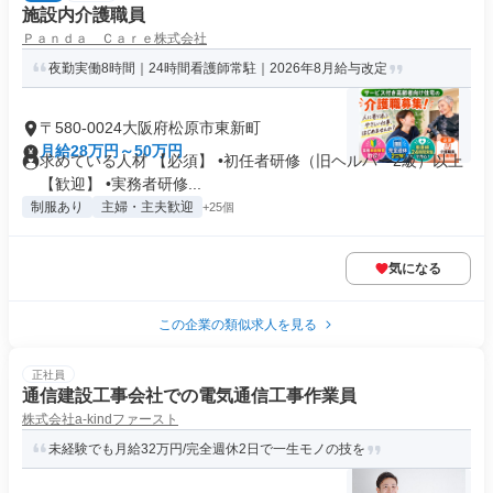
施設内介護職員
Ｐａｎｄａ Ｃａｒｅ株式会社
夜勤実働8時間｜24時間看護師常駐｜2026年8月給与改定
〒580-0024大阪府松原市東新町
月給28万円～50万円
求めている人材 【必須】 •初任者研修（旧ヘルパー2級）以上
【歓迎】 •実務者研修...
制服あり
主婦・主夫歓迎
+25個
気になる
この企業の類似求人を見る
正社員
通信建設工事会社での電気通信工事作業員
株式会社a-kindファースト
未経験でも月給32万円/完全週休2日で一生モノの技を