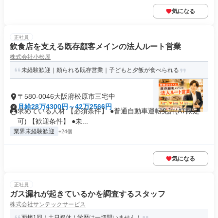
気になる
正社員
飲食店を支える既存顧客メインの法人ルート営業
株式会社小松屋
未経験歓迎｜頼られる既存営業｜子どもと夕飯が食べられる
〒580-0046大阪府松原市三宅中
月給28万4300円～42万2566円
求めている人材 【必須条件】 ●普通自動車運転免許(AT限定
可) 【歓迎条件】 ●未...
業界未経験歓迎
+24個
気になる
正社員
ガス漏れが起きているかを調査するスタッフ
株式会社サンテックサービス
面接1回！土日祝休！学歴は一切問いません！