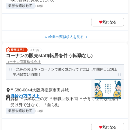
業界未経験歓迎
+18個
気になる
この企業の類似求人を見る
正社員
コーナンの販売staff(転居を伴う転勤なし)
コーナン商事株式会社
＜急募のお仕事＞コーナンで働く魅力って？実は…年間休日120日/
平均残業14時間！
〒580-0044大阪府松原市田井城
月給23万円以上
資格 ＊高卒以上の方 ＊転職回数不問 ＊子育て世代も活躍中
受け身ではなく、「自ら動...
業界未経験歓迎
+24個
気になる