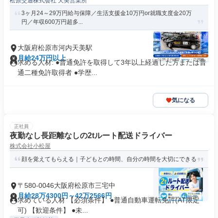
松原交通株式会社 天美営業所
3ヶ月24～29万円給与保障／生活支援金10万円or就職支度金20万
円／年収600万円超多...
大阪府松原市河内天美駅
月給24万円以上
求める人材: ●普通免許を取得して3年以上経過した方または普
通二種免許取得者 ●学歴...
気になる
正社員
夜勤なし長距離なしの2tルート配送ドライバー
株式会社小松屋
顔を覚えてもらえる｜子どもとの時間、自分の時間を大切にできる
〒580-0046大阪府松原市三宅中
月給28万4300円～42万2566円
求めている人材 【必須条件】 ●普通自動車運転免許(AT限定
可) 【歓迎条件】 ●未...