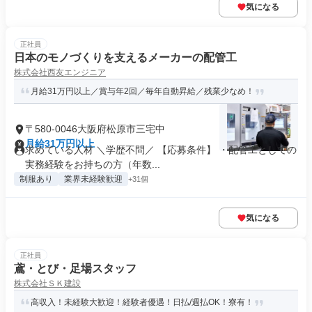
気になる
正社員
日本のモノづくりを支えるメーカーの配管工
株式会社西友エンジニア
月給31万円以上／賞与年2回／毎年自動昇給／残業少なめ！
〒580-0046大阪府松原市三宅中
月給31万円以上
求めている人材 ＼学歴不問／ 【応募条件】 ・配管工としての
実務経験をお持ちの方（年数...
制服あり
業界未経験歓迎
+31個
気になる
正社員
鳶・とび・足場スタッフ
株式会社ＳＫ建設
高収入！未経験大歓迎！経験者優遇！日払/週払OK！寮有！