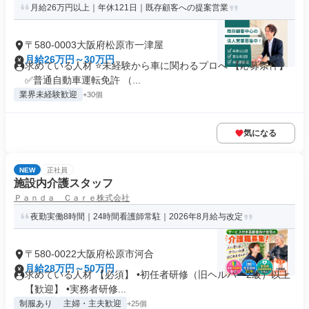
月給26万円以上｜年休121日｜既存顧客への提案営業
〒580-0003大阪府松原市一津屋
月給26万円～30万円
求めている人材 ⭐未経験から車に関わるプロへ 【応募条件】
✅普通自動車運転免許 （...
業界未経験歓迎
+30個
気になる
NEW
正社員
施設内介護スタッフ
Ｐａｎｄａ Ｃａｒｅ株式会社
夜勤実働8時間｜24時間看護師常駐｜2026年8月給与改定
〒580-0022大阪府松原市河合
月給28万円～50万円
求めている人材 【必須】 •初任者研修（旧ヘルパー2級）以上
【歓迎】 •実務者研修...
制服あり
主婦・主夫歓迎
+25個