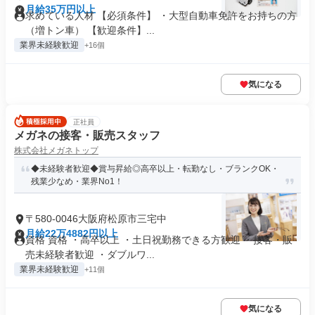
月給35万円以上
求めている人材 【必須条件】 ・大型自動車免許をお持ちの方
（増トン車） 【歓迎条件】...
業界未経験歓迎
+16個
気になる
正社員
メガネの接客・販売スタッフ
株式会社メガネトップ
◆未経験者歓迎◆賞与昇給◎高卒以上・転勤なし・ブランクOK・
残業少なめ・業界No1！
〒580-0046大阪府松原市三宅中
月給22万4882円以上
資格 資格 ・高卒以上 ・土日祝勤務できる方歓迎 ・接客・販
売未経験者歓迎 ・ダブルワ...
業界未経験歓迎
+11個
気になる