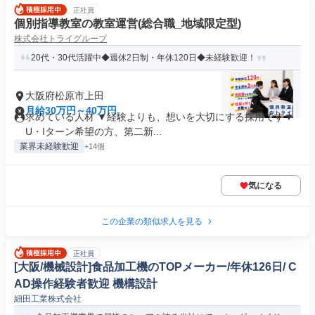
正社員
個別指導教室の教室運営(総合職_地域限定型)
株式会社トライグループ
20代・30代活躍中◆週休2日制・年休120日◆未経験歓迎！
大阪府松原市上田
月給30万円～40万円
求めている人材 ▼経験よりも、想いを大切にする採用です▼
U・Iターン希望の方、第二新...
業界未経験歓迎
+14個
気になる
この企業の類似求人を見る
正社員
[大阪/機械設計]食品加工機のTOPメーカー/年休126日/ C
AD操作経験者歓迎 機構設計
細田工業株式会社