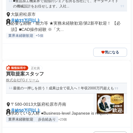
■食品加工機業界で屈指のシェアを誇る当社にて、オーダーメイド
の機械設計をお任せします。入社...
大阪府松原市
月給33万円以上
必要な経験・能力等 ★実務未経験歓迎/第2新卒歓迎！ 【必
須】■CAD操作経験 ※「大...
業界未経験歓迎
+5個
気になる
正社員
買取提案スタッフ
株式会社FGドリーム
最後の一押しを担う！成果は全て収入へ！年収2000万円超えも
〒580-0013大阪府松原市丹南
月給50万円以上
求めている人材 ●Business-level Japanese is require...
業界未経験歓迎
歩合給あり
+23個