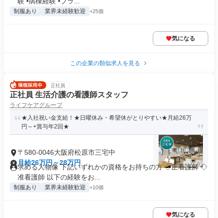
験 •病棟経験 •ブラ...
制服あり
業界未経験歓迎
+25個
気になる
この企業の類似求人を見る
正社員
正社員 生活介護の看護師スタッフ
ライフケアグループ
★入社祝い金支給！★日曜休み・希望休がとりやすい★月給26万
円～+賞与年2回★
〒580-0046大阪府松原市三宅中
月給26万円～28万円
求める人物像 下記いずれかの資格をお持ちの方 ◇正看護師 ◇
准看護師 以下の経験をお...
制服あり
業界未経験歓迎
+10個
気になる