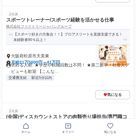
正社員
スポーツトレーナー/スポーツ経験を活かせる仕事
株式会社ファクトリージャパングループ
【スポーツ好きの方集合！！】プロアスリートを直接支援できる！
未経験者90％以上！
大阪府松原市天美東
月給21万5000円～41万円
求める人材: ★学歴や転職回数は不問！ ★第二新卒・社会人デ
ビューも歓迎 【こんな...
交通費支給
駅近5分以内
気になる
正社員
(全国)ディスカウントストアの肉類売り場担当(専門職コ
ース)
株式会社ドン・キホーテ
ホーム
オファー
気になる