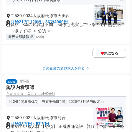
／月9～12日休み+休暇制度も...
〒580-0034大阪府松原市天美西
月給21万1120円～36万4000円
資格 ※車の知識は不問。 研修も充実しているので自然と身に
つきます◎ ＜ 必須 ＞...
業界未経験歓迎
+20個
気になる
この企業の類似求人を見る
NEW
正社員
施設内看護師
Ｐａｎｄａ Ｃａｒｅ株式会社
24時間看護体制｜当直実働8時間｜2026年8月給与改定
〒580-0022大阪府松原市河合
月給38万円～57万円
求めている人材 【必須】 正看護師免許 【歓迎】 •訪問看護経