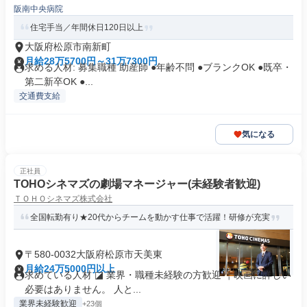
阪南中央病院
住宅手当／年間休日120日以上
大阪府松原市南新町
月給28万5700円～31万7300円
求める人材: 募集職種 助産師 ●年齢不問 ●ブランクOK ●既卒・
第二新卒OK ●...
交通費支給
気になる
正社員
TOHOシネマズの劇場マネージャー(未経験者歓迎)
ＴＯＨＯシネマズ株式会社
全国転勤有り★20代からチームを動かす仕事で活躍！研修が充実
〒580-0032大阪府松原市天美東
月給24万5000円以上
求めている人材 ◪ 業界・職種未経験の方歓迎 ￤映画に詳しい
必要はありません。 人と...
業界未経験歓迎
+23個