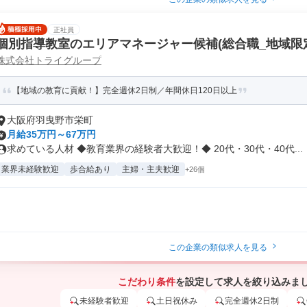
正社員
個別指導教室のエリアマネージャー候補(総合職_地域限
株式会社トライグループ
【地域の教育に貢献！】完全週休2日制／年間休日120日以上
大阪府羽曳野市栄町
月給35万円～67万円
求めている人材 ◆教育業界の経験者大歓迎！◆ 20代・30代・40代...
業界未経験歓迎
歩合給あり
主婦・主夫歓迎
+26個
この企業の類似求人を見る
こだわり条件
を設定して求人を絞り込みま
未経験者歓迎
土日祝休み
完全週休2日制