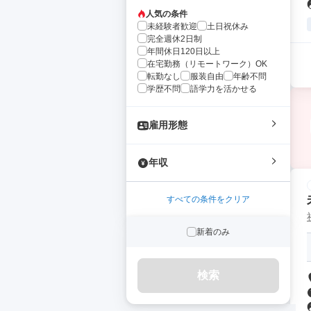
人気の条件
未経験者歓迎
土日祝休み
完全週休2日制
年間休日120日以上
在宅勤務（リモートワーク）OK
転勤なし
服装自由
年齢不問
学歴不問
語学力を活かせる
雇用形態
年収
すべての条件をクリア
新着のみ
検索