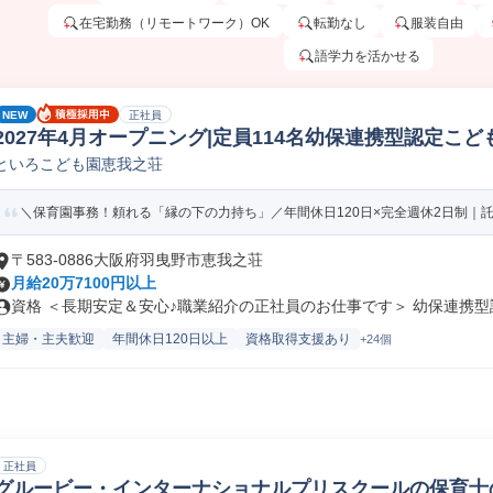
在宅勤務（リモートワーク）OK
転勤なし
服装自由
語学力を活かせる
NEW
正社員
2027年4月オープニング|定員114名幼保連携型認定こ
といろこども園恵我之荘
＼保育園事務！頼れる「縁の下の力持ち」／年間休日120日×完全週休2日制｜託児
〒583-0886大阪府羽曳野市恵我之荘
月給20万7100円以上
資格 ＜長期安定＆安心♪職業紹介の正社員のお仕事です＞ 幼保連携型認定
主婦・主夫歓迎
年間休日120日以上
資格取得支援あり
+24個
正社員
グルービー・インターナショナルプリスクールの保育士