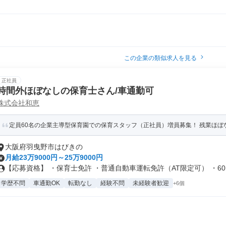
この企業の類似求人を見る
正社員
時間外ほぼなしの保育士さん/車通勤可
株式会社和恵
定員60名の企業主導型保育園での保育スタッフ（正社員）増員募集！ 残業ほぼな
大阪府羽曳野市はびきの
月給23万9000円～25万9000円
【応募資格】 ・保育士免許 ・普通自動車運転免許（AT限定可） ・60..
学歴不問
車通勤OK
転勤なし
経験不問
未経験者歓迎
+6個