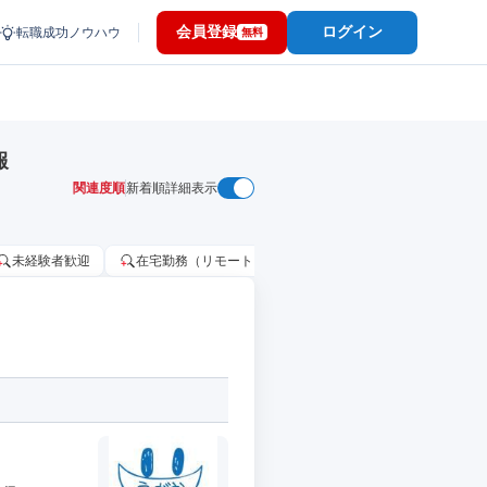
会員登録
ログイン
転職成功ノウハウ
無料
報
関連度順
新着順
詳細表示
未経験者歓迎
在宅勤務（リモートワーク）OK
家賃補助・住宅手当