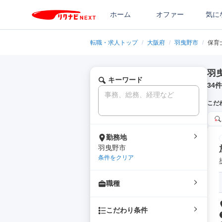
ホーム
オファー
気に
転職・求人トップ
/
大阪府
/
羽曳野市
/
保育
羽
キーワード
34
件
こだ
勤務地
羽曳野市
条件をクリア
職種
こだわり条件