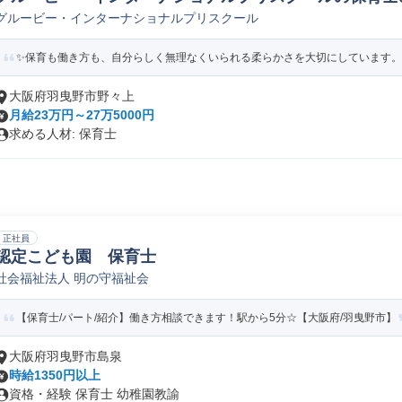
グルービー・インターナショナルプリスクール
✨保育も働き方も、自分らしく無理なくいられる柔らかさを大切にしています。
大阪府羽曳野市野々上
月給23万円～27万5000円
求める人材: 保育士
正社員
認定こども園 保育士
社会福祉法人 明の守福祉会
【保育士/パート/紹介】働き方相談できます！駅から5分☆【大阪府/羽曳野市】
大阪府羽曳野市島泉
時給1350円以上
資格・経験 保育士 幼稚園教諭