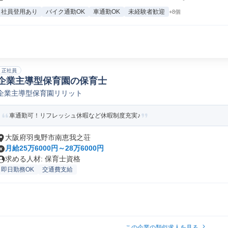
社員登用あり
バイク通勤OK
車通勤OK
未経験者歓迎
+8個
正社員
企業主導型保育園の保育士
企業主導型保育園リリット
車通勤可！リフレッシュ休暇など休暇制度充実♪
大阪府羽曳野市南恵我之荘
月給25万6000円～28万6000円
求める人材: 保育士資格
即日勤務OK
交通費支給
この企業の類似求人を見る