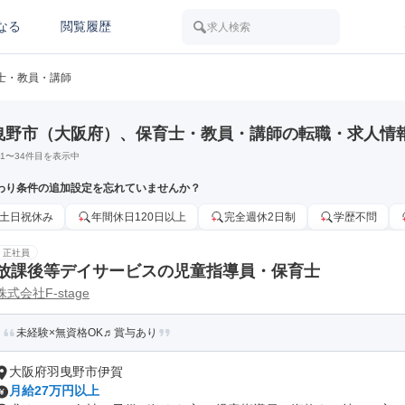
なる
閲覧履歴
求人検索
士・教員・講師
曳野市（大阪府）、保育士・教員・講師の転職・求人情
1
〜
34
件目を表示中
わり条件の追加設定を忘れていませんか？
土日祝休み
年間休日120日以上
完全週休2日制
学歴不問
正社員
放課後等デイサービスの児童指導員・保育士
株式会社F-stage
未経験×無資格OK♬賞与あり
大阪府羽曳野市伊賀
月給27万円以上