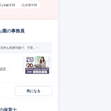
年齢不問
学歴不問
ども園の事務員
所も利用可能で、子育...
...
気になる
の保育士