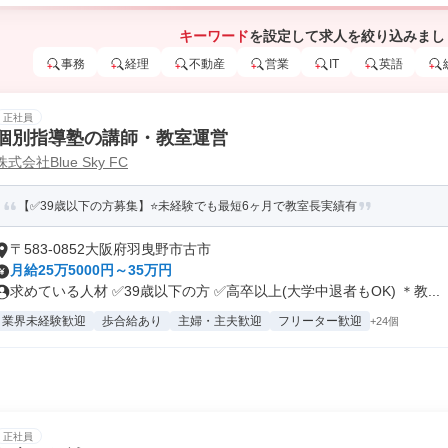
キーワード
を設定して求人を絞り込みまし
事務
経理
不動産
営業
IT
英語
正社員
個別指導塾の講師・教室運営
株式会社Blue Sky FC
【✅39歳以下の方募集】⭐未経験でも最短6ヶ月で教室長実績有
〒583-0852大阪府羽曳野市古市
月給25万5000円～35万円
求めている人材 ✅39歳以下の方 ✅高卒以上(大学中退者もOK) ＊教...
業界未経験歓迎
歩合給あり
主婦・主夫歓迎
フリーター歓迎
+24個
正社員