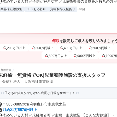
求めている人材 ✅子供が好きな方 ✅児童指導員の資格をお持ちの方 ✅保
業界未経験歓迎
60代も応募可
資格取得支援あり
+18個
年収
を設定して求人を絞り込みましょ
200万円以上
300万円以上
400万円以上
500万円以上
800万円以上
900万円以上
1000
契約社員
未経験・無資格でOK|児童養護施設の支援スタッフ
社会福祉法人 大阪福祉事業財団
子どもの笑顔がやりがい♪成長と日常をサポート！
〒583-0885大阪府羽曳野市南恵我之荘
月給21万5570円以上
求めている人材 ✅未経験者可 ✅主婦・主夫歓迎 【こんな方歓迎】 ・..