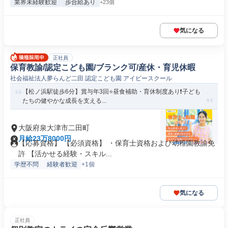
業界未経験歓迎
歩合給あり
+23個
気になる
正社員
保育教諭/認定こども園/ブランク可/産休・育児休暇
社会福祉法人夢らんど二田 認定こども園 アイビースクール
【松ノ浜駅徒歩6分】賞与年3回⭐昼食補助・育休制度あり❗️子ども
たちの健やかな成長を支える...
大阪府泉大津市二田町
月給23万8000円
【応募資格】 【必須資格】 ・保育士資格および幼稚園教諭免
許 【活かせる経験・スキル...
学歴不問
経験者歓迎
+1個
気になる
正社員