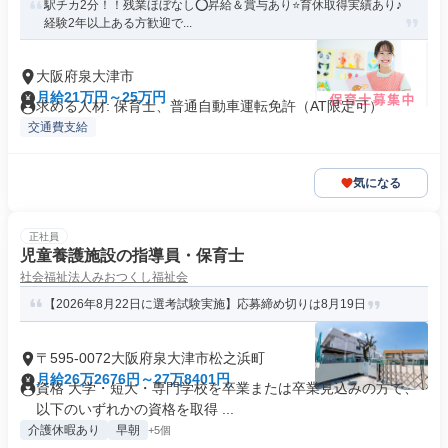
駅チカ2分！！残業ほぼなし⭕️昇給＆賞与あり⭐️育休取得実績あり♪
経験2年以上ある方歓迎で...
大阪府泉大津市
月給21万円～25万円
求める人材: 保育士、普通自動車運転免許（AT限定可）
交通費支給
気になる
正社員
児童養護施設の指導員・保育士
社会福祉法人みおつくし福祉会
【2026年8月22日に選考試験実施】応募締め切りは8月19日
〒595-0072大阪府泉大津市松之浜町
月給26万2676円～27万8401円
資格 大学・短大・専門学校を卒業または卒業見込みの方で、
以下のいずれかの資格を取得 ...
介護休暇あり
早朝
+5個