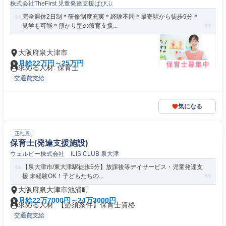
株式会社TheFirst 児童発達支援ぱぴぷ
完全週休2日制＊研修制度充実＊経験不問＊最寄駅から徒歩9分＊
見学も可能＊預かり型の療育支援...
大阪府泉大津市
月給22万円～25万円
求める人材: 保育士
交通費支給
気になる
正社員
保育士(発達支援施設)
ウェルビー株式会社 ILIS CLUB 泉大津
【泉大津市/東大津駅徒歩5分】放課後等デイサービス・児童発達支
援 未経験OK！子どもたちの...
大阪府泉大津市池浦町
月給22万7000円～24万3000円
求める人材: 【必須条件】保育士資格
交通費支給