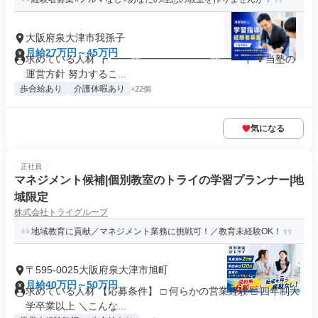
大阪府泉大津市我孫子
月給27万円～45万円
求めている人材 ┏ ━━┅━━━━━━━┅━━ ┓ 🔽当塾の
運営方針 努力するこ...
歩合給あり
介護休暇あり
+22個
気になる
正社員
マネジメント候補|個別教室のトライの学習プランナー|地
域限定
株式会社トライグループ
地域教育に貢献／マネジメント業務に挑戦可！／教育未経験OK！
〒595-0025大阪府泉大津市旭町
月給40万円～50万円
求めている人材 【応募条件】 □ 何らかの営業経験 □ 四年制大
学卒業以上 ＼こんな...