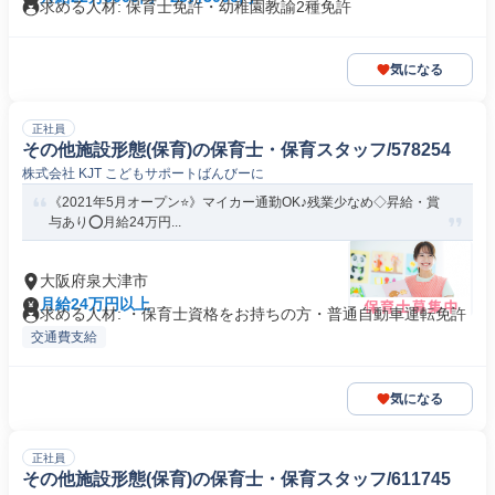
求める人材: 保育士免許・幼稚園教諭2種免許
気になる
正社員
その他施設形態(保育)の保育士・保育スタッフ/578254
株式会社 KJT こどもサポートばんびーに
《2021年5月オープン⭐️》マイカー通勤OK♪残業少なめ◇昇給・賞
与あり⭕️月給24万円...
大阪府泉大津市
月給24万円以上
求める人材: ・保育士資格をお持ちの方・普通自動車運転免許
交通費支給
気になる
正社員
その他施設形態(保育)の保育士・保育スタッフ/611745