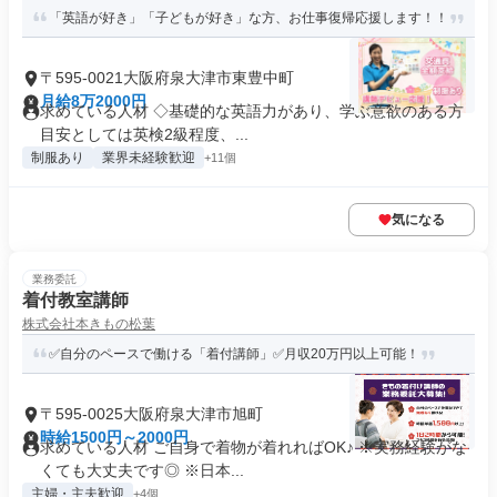
「英語が好き」「子どもが好き」な方、お仕事復帰応援します！！
〒595-0021大阪府泉大津市東豊中町
月給8万2000円
求めている人材 ◇基礎的な英語力があり、学ぶ意欲のある方
目安としては英検2級程度、...
制服あり
業界未経験歓迎
+11個
気になる
業務委託
着付教室講師
株式会社本きもの松葉
✅自分のペースで働ける「着付講師」✅月収20万円以上可能！
〒595-0025大阪府泉大津市旭町
時給1500円～2000円
求めている人材 ご自身で着物が着れればOK♪ ※実務経験がな
くても大丈夫です◎ ※日本...
主婦・主夫歓迎
+4個