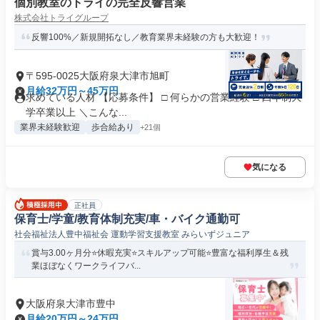
個別教室のトライの完全反響営業
株式会社トライグループ
反響100%／新規開拓なし／教育業界未経験の方も大歓迎！
〒595-0025大阪府泉大津市旭町
月給32万円～45万円
求めている人材 【応募条件】 □ 何らかの営業経験 □ 四年制大
学卒業以上 ＼こんな...
業界未経験歓迎
歩合給あり
+21個
気になる
正社員
保育士/学童/教育体制充実/車・バイク通勤可
社会福祉法人豊中福祉会 運動学習支援教室 みらいずジュニア
賞与3.00ヶ月分⭐休暇充実⭐スキルアップ可能⭐豊富な福利厚生＆残
業ほぼなくワークライフバ...
大阪府泉大津市豊中
月給20万円～24万円