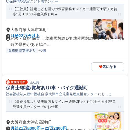
幼保連携型認定こども園アンビー
【正社員】認定こども園での保育業務★マイカー通勤可★駅チカ徒
歩5分★2027年度入職も可★
大阪府泉大津市旭町
月給22万円以上
経験・資格 保育士 幼稚園教諭1種 幼稚園教諭2種 ※22時～翌5
時の勤務がある場合...
資格取得支援あり
+6個
気になる
正社員
保育士/学童/賞与あり/車・バイク通勤可
社会福祉法人豊中福祉会 泉大津市立児童発達支援センター にじっこ
《最寄り駅より徒歩圏内＆マイカー通勤OK✨》住宅手当あり❗️児童
発達支援センターでのお仕事...
大阪府泉大津市高津町
月給21万8000円～22万2000円