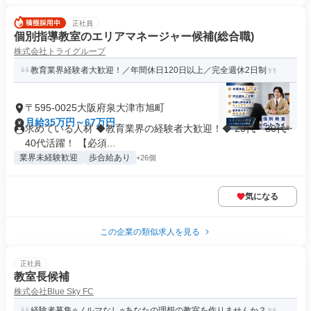
正社員
個別指導教室のエリアマネージャー候補(総合職)
株式会社トライグループ
教育業界経験者大歓迎！／年間休日120日以上／完全週休2日制
〒595-0025大阪府泉大津市旭町
月給35万円～67万円
求めている人材 ◆教育業界の経験者大歓迎！◆ 20代・30代・
40代活躍！ 【必須...
業界未経験歓迎
歩合給あり
+26個
気になる
この企業の類似求人を見る
正社員
教室長候補
株式会社Blue Sky FC
経験者募集⭐ノルマなし⭐あなたの理想の教室を作りませんか？