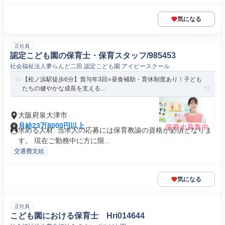
気になる
正社員
認定こども園の保育士・保育スタッフ/985453
社会福祉法人夢らんど二田 認定こども園 アイビースクール
【松ノ浜駅徒歩6分】賞与年3回⭐️昼食補助・育休制度あり！子ども
たちの健やかな成長を支える...
大阪府泉大津市
月給23万8000円以上
求める人材: 当求人の応募には保育教諭の資格が必須となりま
す。 現在ご勤務中に方に限...
交通費支給
気になる
正社員
こども園における保育士 Hri014644