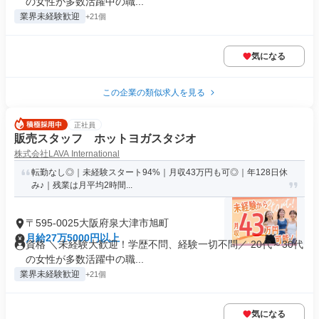
の女性が多数活躍中の職...
業界未経験歓迎
+21個
気になる
この企業の類似求人を見る
正社員
販売スタッフ ホットヨガスタジオ
株式会社LAVA International
転勤なし◎｜未経験スタート94%｜月収43万円も可◎｜年128日休
み♪｜残業は月平均2時間...
〒595-0025大阪府泉大津市旭町
月給27万5000円以上
資格 ＼未経験大歓迎！学歴不問、経験一切不問／ 20代～30代
の女性が多数活躍中の職...
業界未経験歓迎
+21個
気になる