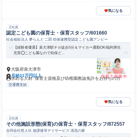
気になる
正社員
認定こども園の保育士・保育スタッフ/601660
社会福祉法人 夢らんど 二田 幼保連携型認定こども園アンビー
【経験者優遇】泉大津駅チカ徒歩5分＆マイカー通勤OK/福利厚生
充実⭕️こども園なので幼保ど...
大阪府泉大津市
月給21万円以上
求める人材: 保育士資格及び幼稚園教諭免許をお持ちの方
交通費支給
気になる
正社員
その他施設形態(保育)の保育士・保育スタッフ/872557
合同会社哲人社 放課後等デイサービス 清流の家