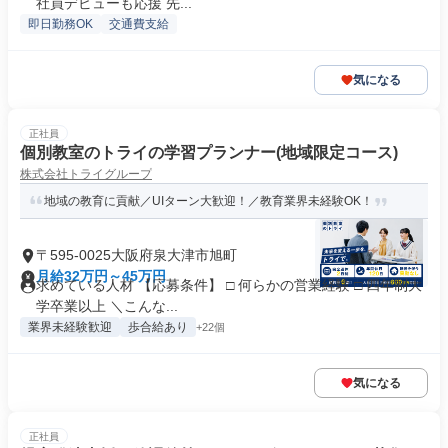
社員デビューも応援 先...
即日勤務OK
交通費支給
気になる
正社員
個別教室のトライの学習プランナー(地域限定コース)
株式会社トライグループ
地域の教育に貢献／UIターン大歓迎！／教育業界未経験OK！
〒595-0025大阪府泉大津市旭町
月給32万円～45万円
求めている人材 【応募条件】 □ 何らかの営業経験 □ 四年制大
学卒業以上 ＼こんな...
業界未経験歓迎
歩合給あり
+22個
気になる
正社員