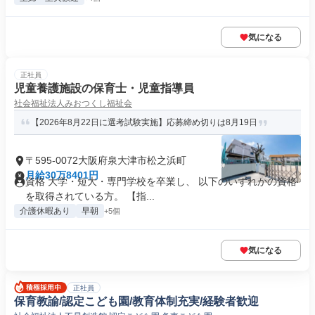
気になる
正社員
児童養護施設の保育士・児童指導員
社会福祉法人みおつくし福祉会
【2026年8月22日に選考試験実施】応募締め切りは8月19日
〒595-0072大阪府泉大津市松之浜町
月給30万8401円
資格 大学・短大・専門学校を卒業し、 以下のいずれかの資格
を取得されている方。 【指...
介護休暇あり
早朝
+5個
気になる
正社員
保育教諭/認定こども園/教育体制充実/経験者歓迎