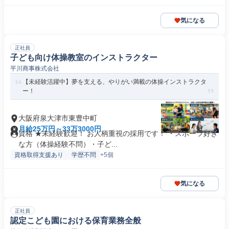
気になる
正社員
子ども向け体操教室のインストラクター
平川商事株式会社
【未経験活躍中】夢を支える、やりがい満載の体操インストラクタ
ー！
大阪府泉大津市東豊中町
月給25万円～33万3000円
資格 ★未経験歓迎！ お人柄重視の採用です！ ・スポーツ好き
な方（体操経験不問）・子ど...
資格取得支援あり
学歴不問
+5個
気になる
正社員
認定こども園における保育業務全般