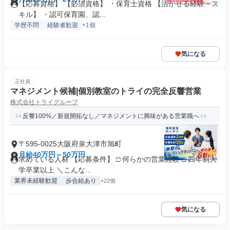
【応募資格】 【必須資格】 ・保育士資格 【活かせる経験・ス
キル】 ・認可保育園、認...
学歴不問
経験者歓迎
+1個
気になる
正社員
マネジメント候補|個別教室のトライの完全反響営業
株式会社トライグループ
反響100%／新規開拓なし／マネジメントに興味がある営業職へ
〒595-0025大阪府泉大津市旭町
月給40万円～50万円
求めている人材 【応募条件】 □ 何らかの営業経験 □ 四年制大
学卒業以上 ＼こんな...
業界未経験歓迎
歩合給あり
+22個
気になる