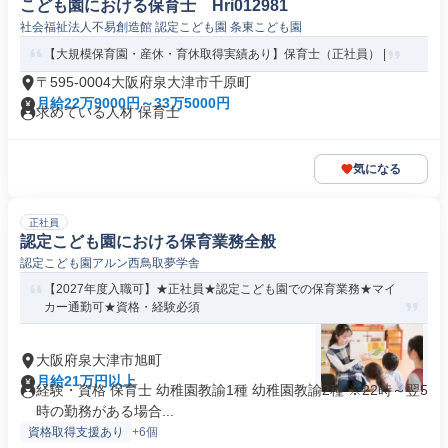
こども園における保育士 Hri012981
社会福祉法人不易創造館 認定こども園 条東こども園
【大規模保育園・産休・育休取得実績あり】保育士（正社員） |
〒595-0004大阪府泉大津市千原町
月給22万9000円～33万5000円
求めている人材 保育士
気になる
正社員
認定こども園における保育業務全般
認定こども園アルン西鳥取夢学舎
【2027年度入職可】★正社員★認定こども園での保育業務★マイ
カー通勤可★資格・経験必須
大阪府泉大津市旭町
月給21万円以上
経験・資格 保育士 幼稚園教諭1種 幼稚園教諭2種 ※22時～翌5
時の勤務がある場合...
資格取得支援あり
+6個