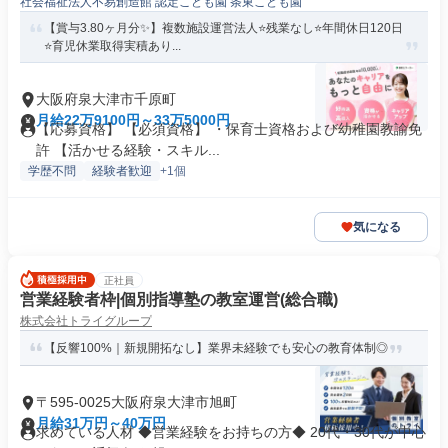
社会福祉法人不易創造館 認定こども園 条東こども園
【賞与3.80ヶ月分✨】複数施設運営法人⭐残業なし⭐年間休日120日
⭐育児休業取得実積あり...
大阪府泉大津市千原町
月給22万9100円～33万5000円
【応募資格】 【必須資格】 ・保育士資格および幼稚園教諭免
許 【活かせる経験・スキル...
学歴不問
経験者歓迎
+1個
気になる
正社員
営業経験者枠|個別指導塾の教室運営(総合職)
株式会社トライグループ
【反響100%｜新規開拓なし】業界未経験でも安心の教育体制◎
〒595-0025大阪府泉大津市旭町
月給31万円～40万円
求めている人材 ◆営業経験をお持ちの方◆ 20代・30代が中心