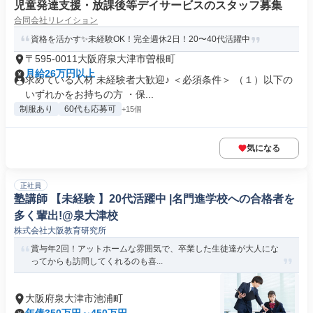
児童発達支援・放課後等デイサービスのスタッフ募集
合同会社リレイション
資格を活かす✨未経験OK！完全週休2日！20〜40代活躍中
〒595-0011大阪府泉大津市曽根町
月給26万円以上
求めている人材 未経験者大歓迎♪ ＜必須条件＞ （１）以下の
いずれかをお持ちの方 ・保...
制服あり
60代も応募可
+15個
気になる
正社員
塾講師 【未経験 】20代活躍中 |名門進学校への合格者を
多く輩出!@泉大津校
株式会社大阪教育研究所
賞与年2回！アットホームな雰囲気で、卒業した生徒達が大人にな
ってからも訪問してくれるのも喜...
大阪府泉大津市池浦町