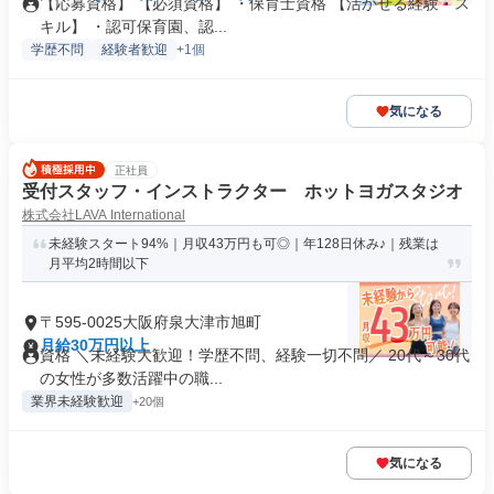
【応募資格】 【必須資格】 ・保育士資格 【活かせる経験・ス
キル】 ・認可保育園、認...
学歴不問
経験者歓迎
+1個
気になる
正社員
受付スタッフ・インストラクター ホットヨガスタジオ
株式会社LAVA International
未経験スタート94%｜月収43万円も可◎｜年128日休み♪｜残業は
月平均2時間以下
〒595-0025大阪府泉大津市旭町
月給30万円以上
資格 ＼未経験大歓迎！学歴不問、経験一切不問／ 20代～30代
の女性が多数活躍中の職...
業界未経験歓迎
+20個
気になる