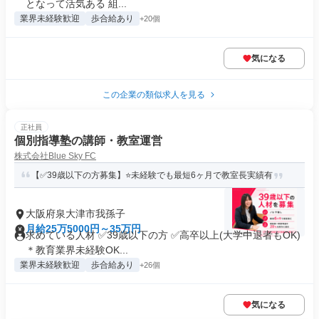
となって活気ある 組...
業界未経験歓迎
歩合給あり
+20個
気になる
この企業の類似求人を見る
正社員
個別指導塾の講師・教室運営
株式会社Blue Sky FC
【✅39歳以下の方募集】⭐未経験でも最短6ヶ月で教室長実績有
大阪府泉大津市我孫子
月給25万5000円～35万円
求めている人材 ✅39歳以下の方 ✅高卒以上(大学中退者もOK)
＊教育業界未経験OK...
業界未経験歓迎
歩合給あり
+26個
気になる