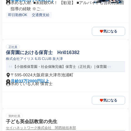
年俸350万円～450万円
求める人材: ■未経験OK！ 【歓迎】 ■アルバイトも含めた集団
指導の経験 ※ご...
即日勤務OK
交通費支給
気になる
正社員
保育園における保育士 Hri016382
株式会社アイリス ILIS CLUB 泉大津
【小規模保育園・社会保険完備】保育士（正社員） | 保育園
〒595-0024大阪府泉大津市池浦町
月給33万2000円以上
求めている人材 保育士
気になる
契約社員
子ども英会話教室の先生
セイハネットワーク株式会社 関西統括本部