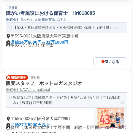
正社員
障がい者施設における保育士 Hri018085
株式会社TheFirst 児童発達支援ぱぴぷ
【産休・育休取得実績あり・社会保険完備】保育士（正社員） |
〒595-0021大阪府泉大津市東豊中町
月給24万6000円～31万1000円
求めている人材 保育士
気になる
正社員
販売スタッフ ホットヨガスタジオ
株式会社LAVA International
転勤なし◎｜未経験スタート94%｜月収43万円も可◎｜年128日休
み♪｜残業は月平均2時間...
〒595-0025大阪府泉大津市旭町
月給27万5000円以上
資格 ＼未経験大歓迎！学歴不問、経験一切不問／ 20代～30代