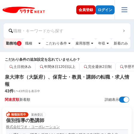
会員登録
ログイン
職種・キーワードから探す
勤務地
職種
こだわり条件
雇用形態
年収
新着のみ
1
こだわり条件の追加設定を忘れていませんか？
土日祝休み
年間休日120日以上
完全週休2日制
学歴
泉大津市（大阪府）、保育士・教員・講師の転職・求人情
報
43
件
1
〜
43
件目を表示中
関連度順
新着順
詳細表示
業務委託
個別指導の塾講師
株式会社ワオ・コーポレーション