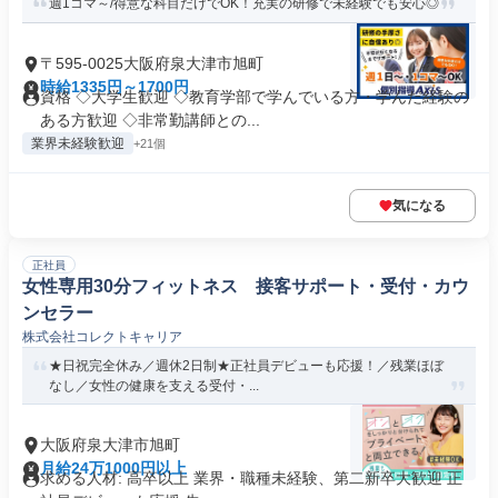
週1コマ～/得意な科目だけでOK！充実の研修で未経験でも安心◎
〒595-0025大阪府泉大津市旭町
時給1335円～1700円
資格 ◇大学生歓迎 ◇教育学部で学んでいる方・学んだ経験の
ある方歓迎 ◇非常勤講師との...
業界未経験歓迎
+21個
気になる
正社員
女性専用30分フィットネス 接客サポート・受付・カウ
ンセラー
株式会社コレクトキャリア
★日祝完全休み／週休2日制★正社員デビューも応援！／残業ほぼ
なし／女性の健康を支える受付・...
大阪府泉大津市旭町
月給24万1000円以上
求める人材: 高卒以上 業界・職種未経験、第二新卒大歓迎 正