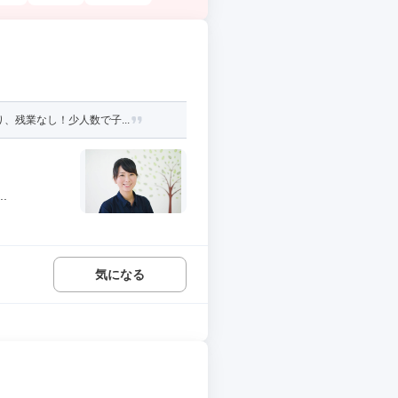
、残業なし！少人数で子...
.
気になる