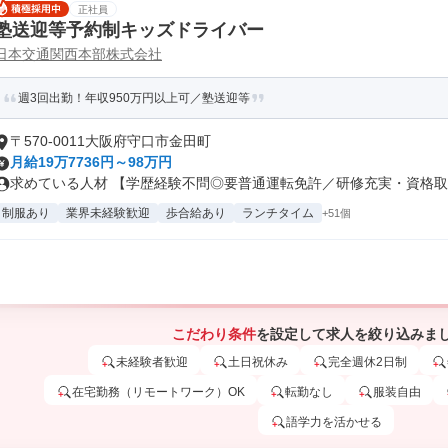
正社員
塾送迎等予約制キッズドライバー
日本交通関西本部株式会社
週3回出勤！年収950万円以上可／塾送迎等
〒570-0011大阪府守口市金田町
月給19万7736円～98万円
求めている人材 【学歴経験不問◎要普通運転免許／研修充実・資格取得
制服あり
業界未経験歓迎
歩合給あり
ランチタイム
+51個
こだわり条件
を設定して求人を絞り込みま
未経験者歓迎
土日祝休み
完全週休2日制
在宅勤務（リモートワーク）OK
転勤なし
服装自由
語学力を活かせる