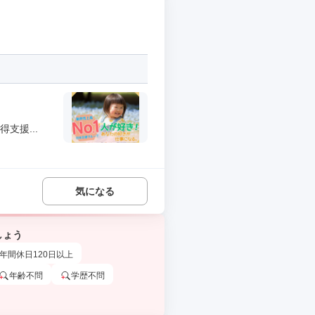
支援...
気になる
しょう
年間休日120日以上
年齢不問
学歴不問