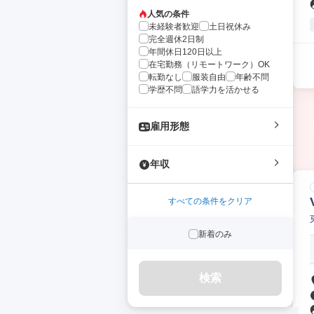
人気の条件
未経験者歓迎
土日祝休み
完全週休2日制
年間休日120日以上
在宅勤務（リモートワーク）OK
転勤なし
服装自由
年齢不問
学歴不問
語学力を活かせる
雇用形態
年収
すべての条件をクリア
新着のみ
検索