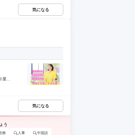
気になる
...
気になる
ょう
総務
人事
中国語