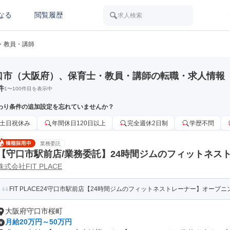
なる
閲覧履歴
求人検索
・教員・講師
口市（大阪府）、保育士・教員・講師の転職・求人情報
件
1
〜
100
件目を表示中
わり条件の追加設定を忘れていませんか？
土日祝休み
年間休日120日以上
完全週休2日制
学歴不問
業務委託
【守口市駅前店/業務委託】24時間ジムのフィットネス
株式会社FIT PLACE
FIT PLACE24守口市駅前店【24時間ジムのフィットネストレーナー】オープニン
大阪府守口市桜町
月給20万円～50万円