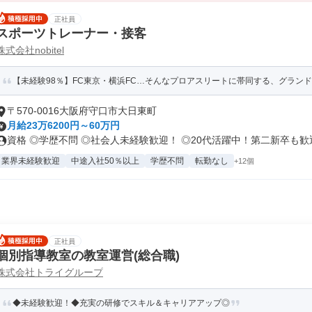
正社員
スポーツトレーナー・接客
株式会社nobitel
【未経験98％】FC東京・横浜FC…そんなプロアスリートに帯同する、グラン
〒570-0016大阪府守口市大日東町
月給23万6200円～60万円
資格 ◎学歴不問 ◎社会人未経験歓迎！ ◎20代活躍中！第二新卒も歓迎.
業界未経験歓迎
中途入社50％以上
学歴不問
転勤なし
+12個
正社員
個別指導教室の教室運営(総合職)
株式会社トライグループ
◆未経験歓迎！◆充実の研修でスキル＆キャリアアップ◎