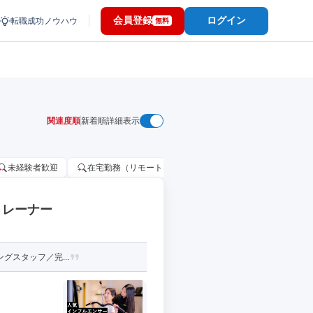
会員登録
ログイン
転職成功ノウハウ
無料
関連度順
新着順
詳細表示
未経験者歓迎
在宅勤務（リモートワーク）OK
家賃補助・住宅手当
トレーナー
グスタッフ／完...