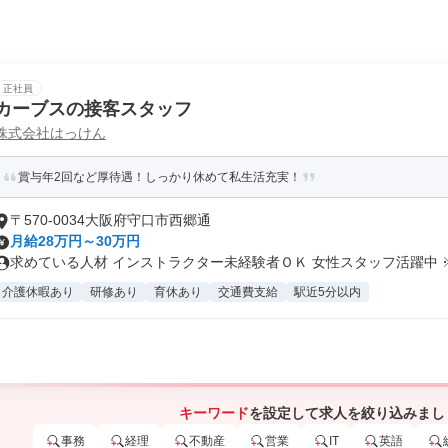
正社員
カーブスの接客スタッフ
株式会社はっけん
賞与年2回など厚待遇！しっかり休めて私生活充実！
〒570-0034大阪府守口市西郷通
月給28万円～30万円
求めている人材 インストラクター未経験者ＯＫ 女性スタッフ活躍中 ※業
介護休暇あり
研修あり
育休あり
交通費支給
駅近5分以内
キーワード
を設定して求人を絞り込みまし
事務
経理
不動産
営業
IT
英語