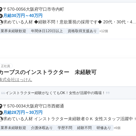
〒570-0056大阪府守口市寺内町
月給30万円～40万円
求めている人材 ◆経験不問！意欲重視の採用です◆ 20代・30代・4...
業界未経験歓迎
年間休日120日以上
資格取得支援あり
+12個
正社員
カーブスのインストラクター 未経験可
株式会社はっけん
インストラクター経験がなくてもOK！女性が活躍中の職場！
〒570-0034大阪府守口市西郷通
月給28万円～30万円
求めている人材 インストラクター未経験者ＯＫ 女性スタッフ活躍中 ※業
業界未経験歓迎
介護休暇あり
学歴不問
経験不問
研修あり
+6個