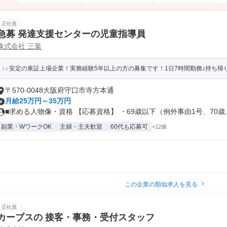
正社員
急募 発達支援センターの児童指導員
株式会社 三葉
安定の東証上場企業！実務経験5年以上の方の募集です！1日7時間勤務♪持ち帰り
〒570-0048大阪府守口市寺方本通
月給25万円～35万円
■求める人物像・資格 【応募資格】 ・69歳以下（例外事由1号、70歳..
副業・WワークOK
主婦・主夫歓迎
60代も応募可
+12個
この企業の類似求人を見る
正社員
カーブスの 接客・事務・受付スタッフ