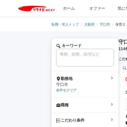
ホーム
オファー
気に
転職・求人トップ
/
大阪府
/
守口市
/
保育士
守
キーワード
114
こだ
勤務地
守口市
条件をクリア
職種
こだわり条件