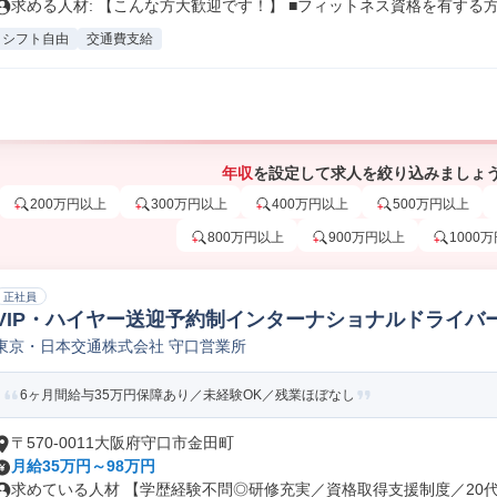
求める人材: 【こんな方大歓迎です！】 ■フィットネス資格を有する方.
シフト自由
交通費支給
年収
を設定して求人を絞り込みましょ
200万円以上
300万円以上
400万円以上
500万円以上
800万円以上
900万円以上
1000
正社員
VIP・ハイヤー送迎予約制インターナショナルドライバ
東京・日本交通株式会社 守口営業所
6ヶ月間給与35万円保障あり／未経験OK／残業ほぼなし
〒570-0011大阪府守口市金田町
月給35万円～98万円
求めている人材 【学歴経験不問◎研修充実／資格取得支援制度／20代～7