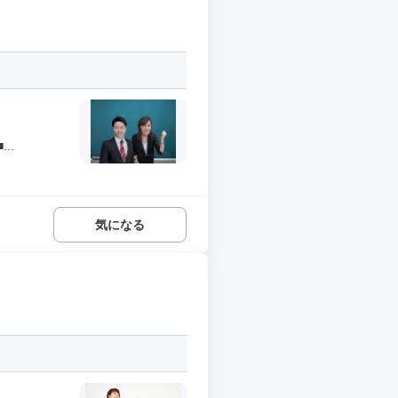
..
気になる