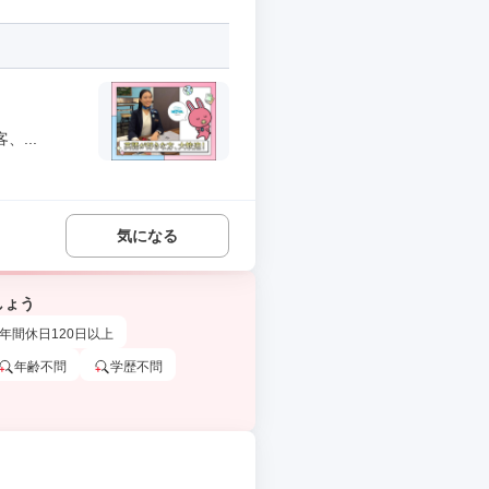
...
気になる
しょう
年間休日120日以上
年齢不問
学歴不問