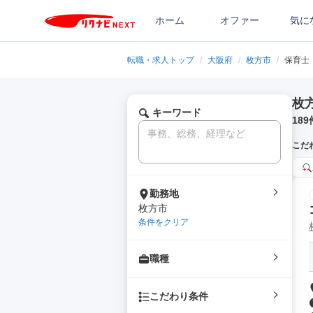
ホーム
オファー
気に
転職・求人トップ
/
大阪府
/
枚方市
/
保育士
枚
キーワード
189
こだ
勤務地
枚方市
条件をクリア
職種
こだわり条件