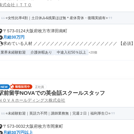
株式会社ＩＴＴＯ
⭐女性比率4割｜土日休み&残業ほぼ無＊産休育休・復職実績有⭐
〒573-0124大阪府枚方市津田南町
月給30万円
求めている人材 ／／／／／／／／／／／／／／／／／／／／ 【必須】 .
業界未経験歓迎
介護休暇あり
中途入社50％以上
+20個
NEW
正社員
駅前留学NOVAでの英会話スクールスタッフ
ＮＯＶＡホールディングス株式会社
⭐未経験歓迎｜英語力不問｜講師業務無｜完週２日｜福利厚生◎⭐
〒573-0032大阪府枚方市岡東町
月給30万円以上