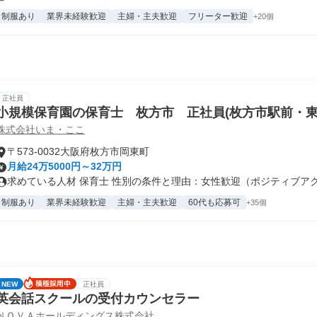
制服あり
業界未経験歓迎
主婦・主夫歓迎
フリーター歓迎
+20個
正社員
小規模保育園の保育士 枚方市 正社員(枚方市駅前・東
株式会社いま・ここ
〒573-0032大阪府枚方市岡東町
月給24万5000円～32万円
求めている人材 保育士 性別の条件と理由：女性歓迎（ポジティブアクシ
制服あり
業界未経験歓迎
主婦・主夫歓迎
60代も応募可
+35個
NEW
正社員
英会話スクールの受付カウンセラー
ＮＯＶＡホールディングス株式会社