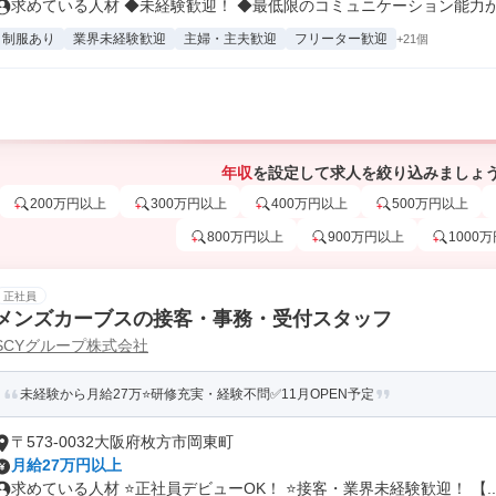
求めている人材 ◆未経験歓迎！ ◆最低限のコミュニケーション能力があ
制服あり
業界未経験歓迎
主婦・主夫歓迎
フリーター歓迎
+21個
年収
を設定して求人を絞り込みましょ
200万円以上
300万円以上
400万円以上
500万円以上
800万円以上
900万円以上
1000
正社員
メンズカーブスの接客・事務・受付スタッフ
SCYグループ株式会社
未経験から月給27万⭐研修充実・経験不問✅11月OPEN予定
〒573-0032大阪府枚方市岡東町
月給27万円以上
求めている人材 ⭐正社員デビューOK！ ⭐接客・業界未経験歓迎！ 【..