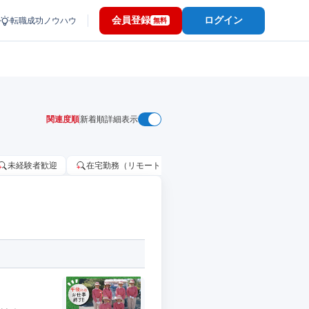
会員登録
ログイン
転職成功ノウハウ
無料
関連度順
新着順
詳細表示
未経験者歓迎
在宅勤務（リモートワーク）OK
家賃補助・住宅手当