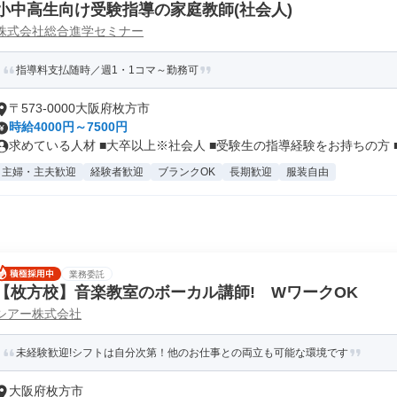
小中高生向け受験指導の家庭教師(社会人)
株式会社総合進学セミナー
指導料支払随時／週1・1コマ～勤務可
〒573-0000大阪府枚方市
時給4000円～7500円
求めている人材 ■大卒以上※社会人 ■受験生の指導経験をお持ちの方 ■.
主婦・主夫歓迎
経験者歓迎
ブランクOK
長期歓迎
服装自由
業務委託
【枚方校】音楽教室のボーカル講師! WワークOK
シアー株式会社
未経験歓迎!シフトは自分次第！他のお仕事との両立も可能な環境です
大阪府枚方市