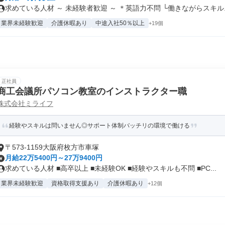
求めている人材 ～ 未経験者歓迎 ～ ＊英語力不問 └働きながらスキル..
業界未経験歓迎
介護休暇あり
中途入社50％以上
+19個
正社員
商工会議所パソコン教室のインストラクター職
株式会社ミライフ
経験やスキルは問いません◎サポート体制バッチリの環境で働ける
〒573-1159大阪府枚方市車塚
月給22万5400円～27万9400円
求めている人材 ■高卒以上 ■未経験OK ■経験やスキルも不問 ■PC...
業界未経験歓迎
資格取得支援あり
介護休暇あり
+12個