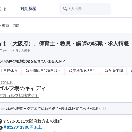
なる
閲覧履歴
求人検索
・教員・講師
方市（大阪府）、保育士・教員・講師の転職・求人情報
件
1
〜
100
件目を表示中
わり条件の追加設定を忘れていませんか？
土日祝休み
年間休日120日以上
完全週休2日制
学歴不問
契約社員
ゴルフ場のキャディ
枚方ゴルフ場株式会社
1勤務6時間⏩夕方までに勤務終了■週休2日■賞与あり■寮あり
〒573-0111大阪府枚方市杉北町
月給27万1300円以上