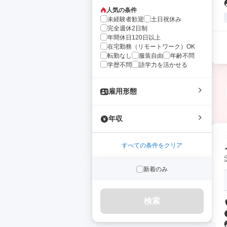
人気の条件
未経験者歓迎
土日祝休み
完全週休2日制
年間休日120日以上
在宅勤務（リモートワーク）OK
転勤なし
服装自由
年齢不問
学歴不問
語学力を活かせる
雇用形態
年収
すべての条件をクリア
新着のみ
検索