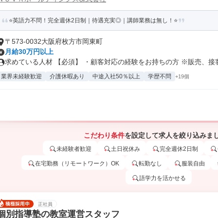
⭐英語力不問！完全週休2日制｜待遇充実◎｜講師業務は無し！⭐
〒573-0032大阪府枚方市岡東町
月給30万円以上
求めている人材 【必須】 ・顧客対応の経験をお持ちの方 ※販売、接客、
業界未経験歓迎
介護休暇あり
中途入社50％以上
学歴不問
+19個
こだわり条件
を設定して求人を絞り込みま
未経験者歓迎
土日祝休み
完全週休2日制
在宅勤務（リモートワーク）OK
転勤なし
服装自由
語学力を活かせる
正社員
個別指導塾の教室運営スタッフ