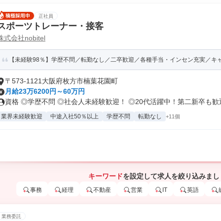
正社員
スポーツトレーナー・接客
株式会社nobitel
【未経験98％】学歴不問／転勤なし／二卒歓迎／各種手当・インセン充実／キ
〒573-1121大阪府枚方市楠葉花園町
月給23万6200円～60万円
資格 ◎学歴不問 ◎社会人未経験歓迎！ ◎20代活躍中！第二新卒も歓迎.
業界未経験歓迎
中途入社50％以上
学歴不問
転勤なし
+11個
キーワード
を設定して求人を絞り込みまし
事務
経理
不動産
営業
IT
英語
業務委託