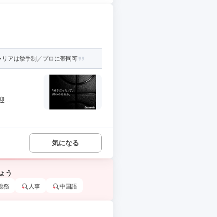
ャリアは挙手制／プロに帯同可
..
気になる
ょう
総務
人事
中国語