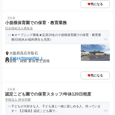
気になる
正社員
小規模保育園での保育・教育業務
社会福祉法人徳友会
★オープニング募集★定員19名の小規模保育園での保育・教育業
務/日祝休み/福利厚生も充実♪
大阪府高石市取石
月給24万5000円以上
資格・経験 要保育士資格
気になる
正社員
認定こども園での保育スタッフ/年休120日程度
学校法人 慈光学園
子どもが大好きな人、子ども達と一緒に楽しめる人、待っていま
す！ 【正職員】認定こども園で...