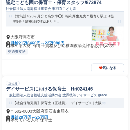
認定こども園の保育士・保育スタッフ/873874
社会福祉法人南海福祉事業会 東羽衣こども園
《賞与計4.90ヶ月分と高水準⭕️》福利厚生充実＊最寄り駅より徒
歩9分＊駐車場代補助あり＊...
大阪府高石市
月給21万8460円～22万980円
求める人材: 保育士資格及び幼稚園教諭免許をお持ちの方
交通費支給
気になる
正社員
デイサービスにおける保育士 Hri024146
一般社団法人総合福祉支援活動の会 放課後等デイサービス grace
【社会保険完備】保育士（正社員） | デイサービス | 大阪
〒592-0003大阪府高石市東羽衣
月給20万円～25万円
求めている人材 保育士