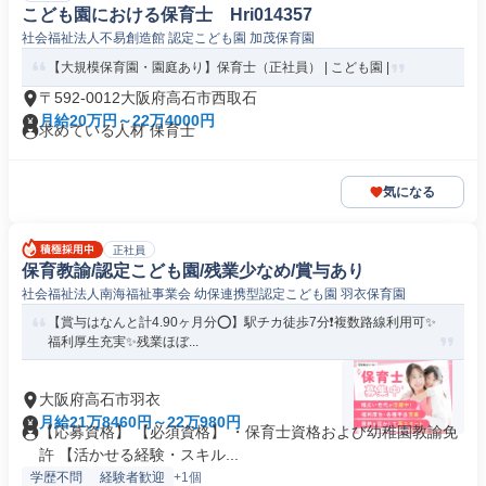
こども園における保育士 Hri014357
社会福祉法人不易創造館 認定こども園 加茂保育園
【大規模保育園・園庭あり】保育士（正社員） | こども園 |
〒592-0012大阪府高石市西取石
月給20万円～22万4000円
求めている人材 保育士
気になる
正社員
保育教諭/認定こども園/残業少なめ/賞与あり
社会福祉法人南海福祉事業会 幼保連携型認定こども園 羽衣保育園
【賞与はなんと計4.90ヶ月分⭕】駅チカ徒歩7分❗️複数路線利用可✨
福利厚生充実✨残業ほぼ...
大阪府高石市羽衣
月給21万8460円～22万980円
【応募資格】 【必須資格】 ・保育士資格および幼稚園教諭免
許 【活かせる経験・スキル...
学歴不問
経験者歓迎
+1個