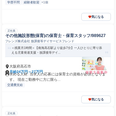
学歴不問
経験者歓迎
+1個
気になる
正社員
その他施設形態(保育)の保育士・保育スタッフ/989627
フレンズ株式会社 放課後等デイサービスフレンド
＜残業月1時間＞【南海高石駅より徒歩7分】一人ひとりに寄り添
える児童発達支援・放課後等デイ...
大阪府高石市
月給24万円～27万円
求める人材: 当求人の応募には保育士の資格が必須となりま
す。 現在ご勤務中に方に限ら...
交通費支給
気になる
正社員