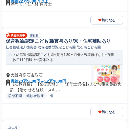
月給22万9000円以上
求めている人材 保育士
気になる
正社員
保育教諭/認定こども園/賞与あり/寮・住宅補助あり
社会福祉法人徳友会 幼保連携型認定こども園 取石南こども園
＜幼保連携型認定こども園⭐賞与4.20ヶ月分＞残業ほぼなし✅年間
休日110日以上✅育休取得...
大阪府高石市取石
月給23万5000円～32万3000円
【応募資格】 【必須資格】 ・保育士資格および幼稚園教諭免
許 【活かせる経験・スキル...
学歴不問
経験者歓迎
+1個
気になる
正社員