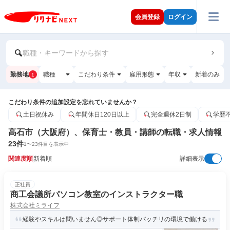
会員登録
ログイン
職種・キーワードから探す
勤務地
職種
こだわり条件
雇用形態
年収
新着のみ
1
こだわり条件の追加設定を忘れていませんか？
土日祝休み
年間休日120日以上
完全週休2日制
学歴
高石市（大阪府）、保育士・教員・講師の転職・求人情報
23
件
1
〜
23
件目を表示中
関連度順
新着順
詳細表示
正社員
商工会議所パソコン教室のインストラクター職
株式会社ミライフ
経験やスキルは問いません◎サポート体制バッチリの環境で働ける