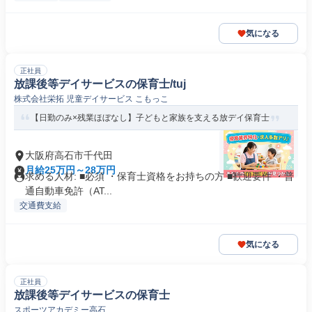
気になる
正社員
放課後等デイサービスの保育士/tuj
株式会社栄拓 児童デイサービス こもっこ
【日勤のみ×残業ほぼなし】子どもと家族を支える放デイ保育士
大阪府高石市千代田
月給25万円～28万円
求める人材: ■必須 ・保育士資格をお持ちの方 ■歓迎要件 ・普
通自動車免許（AT...
交通費支給
気になる
正社員
放課後等デイサービスの保育士
スポーツアカデミー高石