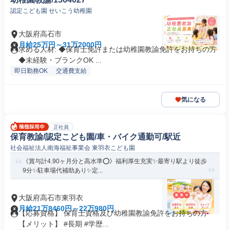
認定こども園 せいこう幼稚園
大阪府高石市
月給25万円～31万2000円
求める人材: ◆保育士免許または幼稚園教諭免許をお持ちの方
◆未経験・ブランクOK ...
即日勤務OK
交通費支給
気になる
正社員
保育教諭/認定こども園/車・バイク通勤可/駅近
社会福祉法人南海福祉事業会 東羽衣こども園
《賞与計4.90ヶ月分と高水準⭕》福利厚生充実✨最寄り駅より徒歩
9分✨駐車場代補助あり✨定...
大阪府高石市東羽衣
月給21万8460円～22万980円
【応募資格】 保育士資格及び幼稚園教諭免許をお持ちの方
【メリット】 #長期 #学歴...