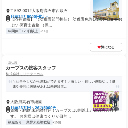
〒592-0012大阪府高石市西取石
月給24万9000円以上
【応募資格】 （幼稚園部門担任） 幼稚園免許1種または2種 お
よび 保育士資格 （保...
年間休日120日以上
+11個
気になる
正社員
カーブスの接客スタッフ
株式会社モリテクニカル
＼仕事をしながら運動ができます！／激しい・難しい運動なし！健
康や美容に興味があれば未経験者...
大阪府高石市綾園
月給23万円～26万5000円
資格・経験 未経験歓迎！カーブスは8割以上が未経験入社で
す。 お客様は健康づくりが目的...
制服あり
業界未経験歓迎
+15個