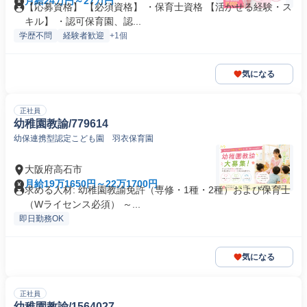
月給24万円～27万円
【応募資格】 【必須資格】 ・保育士資格 【活かせる経験・ス
キル】 ・認可保育園、認...
学歴不問
経験者歓迎
+1個
気になる
正社員
幼稚園教諭/779614
幼保連携型認定こども園 羽衣保育園
大阪府高石市
月給19万1650円～22万1700円
求める人材: 幼稚園教諭免許（専修・1種・2種）および保育士
（Wライセンス必須） ～...
即日勤務OK
気になる
正社員
幼稚園教諭/1564027