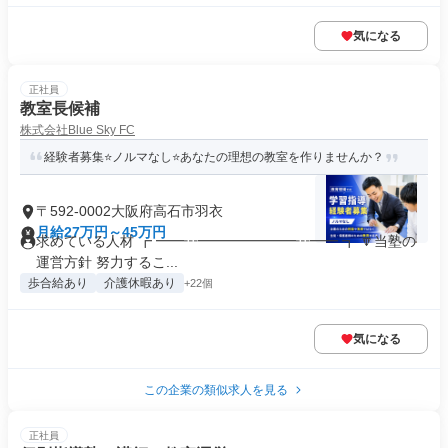
気になる
正社員
教室長候補
株式会社Blue Sky FC
経験者募集⭐ノルマなし⭐あなたの理想の教室を作りませんか？
〒592-0002大阪府高石市羽衣
月給27万円～45万円
求めている人材 ┏ ━━┅━━━━━━━┅━━ ┓ 🔽当塾の
運営方針 努力するこ...
歩合給あり
介護休暇あり
+22個
気になる
この企業の類似求人を見る
正社員