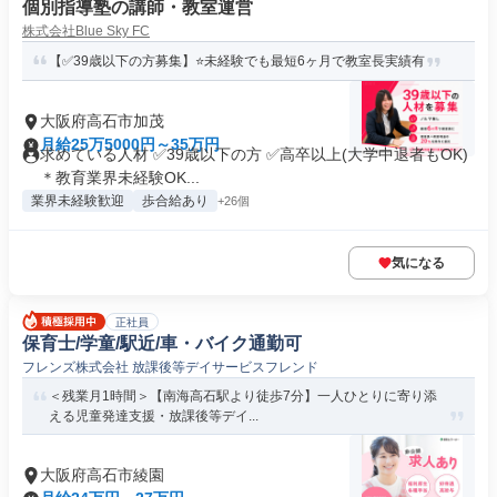
個別指導塾の講師・教室運営
株式会社Blue Sky FC
【✅39歳以下の方募集】⭐未経験でも最短6ヶ月で教室長実績有
大阪府高石市加茂
月給25万5000円～35万円
求めている人材 ✅39歳以下の方 ✅高卒以上(大学中退者もOK)
＊教育業界未経験OK...
業界未経験歓迎
歩合給あり
+26個
気になる
正社員
保育士/学童/駅近/車・バイク通勤可
フレンズ株式会社 放課後等デイサービスフレンド
＜残業月1時間＞【南海高石駅より徒歩7分】一人ひとりに寄り添
える児童発達支援・放課後等デイ...
大阪府高石市綾園