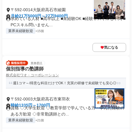
〒592-0014大阪府高石市綾園
月給21万5000円～27万9400円
求めている人材 ■高卒以上 ■未経験OK ■経験やスキルも不問 ■
PCスキル問いません...
業界未経験歓迎
+15個
気になる
業務委託
個別指導の塾講師
株式会社ワオ・コーポレーション
週1コマ～/得意な科目だけでOK！充実の研修で未経験でも安心◎
〒592-0003大阪府高石市東羽衣
時給1335円～1700円
資格 ◇大学生歓迎 ◇教育学部で学んでいる方・学んだ経験の
ある方歓迎 ◇非常勤講師との...
業界未経験歓迎
+21個