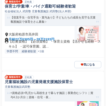
正社員
保育士/学童/車・バイク通勤可/経験者歓迎
社会福祉法人 武田塾 児童養護施設 武田塾(法人本部)
【宿直手当・住宅手当・賞与あり】子どもたちの成長を見守る児童
養護施設で保育士さん募集✨
大阪府柏原市高井田
月給22万6305円～28万3193円
【応募資格】 【必須資格】 ・保育士資格 【活かせる経験・ス
キル】 ・認可保育園、認...
学歴不問
経験者歓迎
+1個
気になる
正社員
児童福祉施設の児童発達支援施設保育士
児童養護施設武田塾
<資格必須>乳児から高校生まで暮らす施設｜夜勤含むシフト｜賞
与4.2か月分｜資格・住宅・夜...