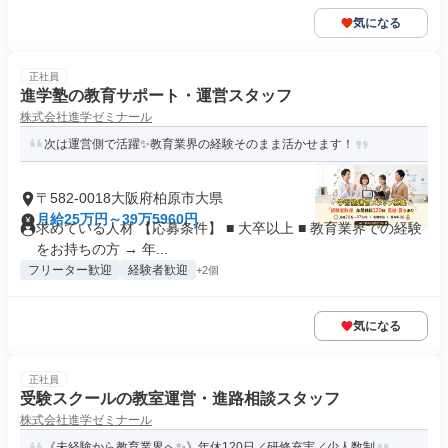
気になる
正社員
進学塾の教育サポート・運営スタッフ
株式会社進学ゼミナール
次は運営側で活躍✨教育業界の経験そのまま活かせます！
〒582-0018大阪府柏原市大県
月給25万円～39万5960円
求めている人材 【応募条件】 ■ 大卒以上 ■ 教育業界での経験
をお持ちの方 → 年...
フリーター歓迎
経験者歓迎
+2個
気になる
正社員
受験スクールの教室運営・進路相談スタッフ
株式会社進学ゼミナール
《未経験から教育業界へ✨》年休120日／研修充実／少人数制