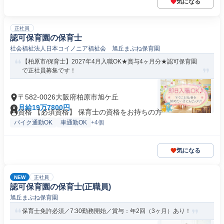
気になる
正社員
認可保育園の保育士
社会福祉法人日本コイノニア福祉会 旭丘まぶね保育園
【柏原市/保育士】2027年4月入職OK★賞与4ヶ月分★認可保育園
で正社員募集です！
〒582-0026大阪府柏原市旭ケ丘
月給19万7800円
資格 【必須資格】 保育士の資格をお持ちの方
バイク通勤OK
車通勤OK
+4個
気になる
NEW
正社員
認可保育園の保育士(正職員)
旭丘まぶね保育園
保育士免許必須／7:30勤務開始／賞与：年2回（3ヶ月）あり！