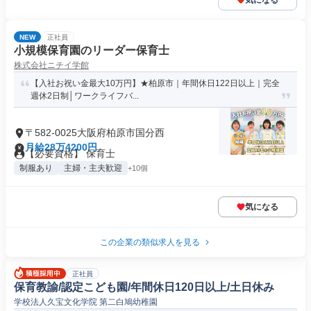
気になる
NEW
正社員
小規模保育園のリーダー保育士
株式会社ニチイ学館
【入社お祝い金最大10万円】★柏原市｜年間休日122日以上｜完全
週休2日制│ワークライフバ...
〒582-0025大阪府柏原市国分西
月給28万4200円
【必要資格】 保育士
制服あり
主婦・主夫歓迎
+10個
気になる
この企業の類似求人を見る
正社員
保育教諭/認定こども園/年間休日120日以上/土日休み
学校法人久宝文化学院 第二白鳩幼稚園