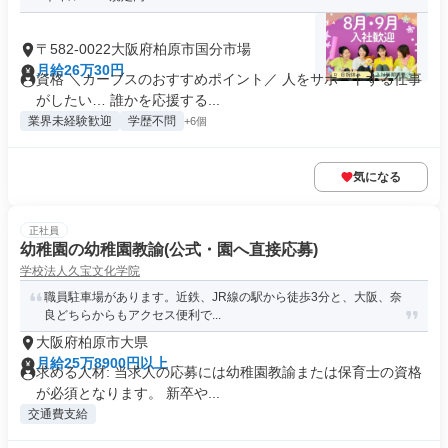
〒582-0022大阪府柏原市国分市場
月給26万30円
資格 ＼カーブスのおすすめポイント／ 人をサポートする仕事
がしたい… 誰かを応援する...
業界未経験歓迎
学歴不問
+6個
気になる
正社員
幼稚園の幼稚園教諭(公式・園へ直接応募)
学校法人久宝文化学院
職員駐車場があります。近鉄、JR線の駅から徒歩3分と、大阪、奈
良どちらからもアクセス便利で...
大阪府柏原市大県
月給25万8900円以上
求める人材: 当求人の応募には幼稚園教諭または保育士の資格
が必須となります。 新卒や...
交通費支給