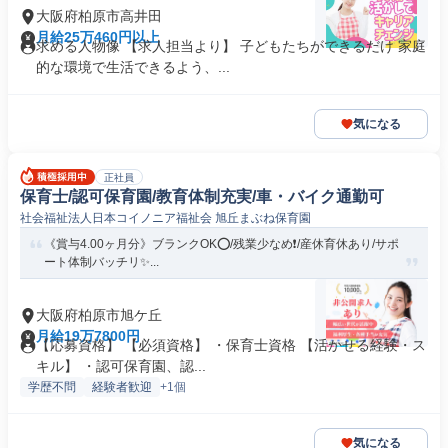
大阪府柏原市高井田
月給25万460円以上
求める人物像 【求人担当より】 子どもたちができるだけ 家庭
的な環境で生活できるよう、...
気になる
正社員
保育士/認可保育園/教育体制充実/車・バイク通勤可
社会福祉法人日本コイノニア福祉会 旭丘まぶね保育園
《賞与4.00ヶ月分》ブランクOK⭕/残業少なめ❗️/産休育休あり/サポ
ート体制バッチリ✨...
大阪府柏原市旭ケ丘
月給19万7800円
【応募資格】 【必須資格】 ・保育士資格 【活かせる経験・ス
キル】 ・認可保育園、認...
学歴不問
経験者歓迎
+1個
気になる