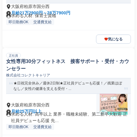
大阪府柏原市国分西
月給21万2900円～28万7900円
求める人材: 保育士資格
即日勤務OK
交通費支給
気になる
正社員
女性専用30分フィットネス 接客サポート・受付・カウ
ンセラー
株式会社コレクトキャリア
★日祝完全休み／週休2日制★正社員デビューも応援！／残業ほぼ
なし／女性の健康を支える受付・...
大阪府柏原市国分西
月給25万円以上
求める人材: 高卒以上 業界・職種未経験、第二新卒大歓迎 正
社員デビューも応援 先...
即日勤務OK
交通費支給