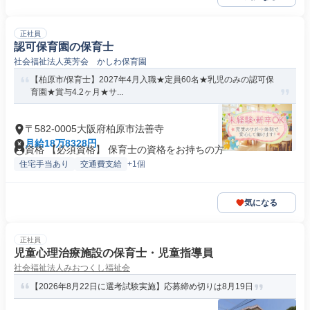
正社員
認可保育園の保育士
社会福祉法人英芳会 かしわ保育園
【柏原市/保育士】2027年4月入職★定員60名★乳児のみの認可保
育園★賞与4.2ヶ月★サ...
〒582-0005大阪府柏原市法善寺
月給18万8328円
資格 【必須資格】 保育士の資格をお持ちの方
住宅手当あり
交通費支給
+1個
気になる
正社員
児童心理治療施設の保育士・児童指導員
社会福祉法人みおつくし福祉会
【2026年8月22日に選考試験実施】応募締め切りは8月19日