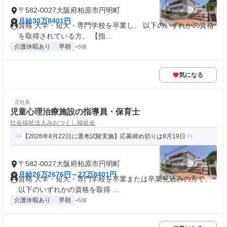
〒582-0027大阪府柏原市円明町
月給30万8401円
資格 大学・短大・専門学校を卒業し、 以下のいずれかの資格
を取得されている方。 【指...
介護休暇あり
早朝
+5個
気になる
正社員
児童心理治療施設の指導員・保育士
社会福祉法人みおつくし福祉会
【2026年8月22日に選考試験実施】応募締め切りは8月19日
〒582-0027大阪府柏原市円明町
月給26万2676円～27万8401円
資格 大学・短大・専門学校を卒業または卒業見込みの方で、
以下のいずれかの資格を取得 ...
介護休暇あり
早朝
+5個