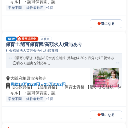
キル】 ・認可保育園、認...
学歴不問
経験者歓迎
+1個
気になる
NEW
正社員
保育士/認可保育園/高額求人/賞与あり
社会福祉法人英芳会 かしわ保育園
《最寄り駅より徒歩8分の好立地❗️》賞与は4.20ヶ月分⭐彡日祝休み
⭕明るく誠実な対応をし...
大阪府柏原市法善寺
月給18万8328円～25万8182円
【応募資格】 【必須資格】 ・保育士資格 【活かせる経験・ス
キル】 ・認可保育園、認...
学歴不問
経験者歓迎
+1個
気になる