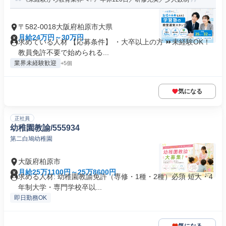
〒582-0018大阪府柏原市大県
月給24万円～30万円
求めている人材 【応募条件】 ・大卒以上の方 ⏩未経験OK！
教員免許不要で始められる...
業界未経験歓迎
+5個
気になる
正社員
幼稚園教諭/555934
第二白鳩幼稚園
大阪府柏原市
月給25万1100円～25万8600円
求める人材: 幼稚園教諭免許（専修・1種・2種）必須 短大・4
年制大学・専門学校卒以...
即日勤務OK