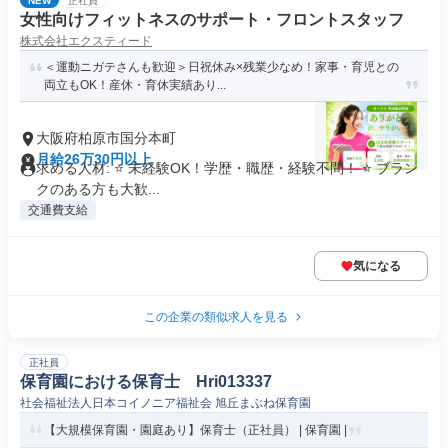
NEW
正社員
女性向けフィットネスのサポート・フロントスタッフ
株式会社エクスティード
＜運動ニガテさんも歓迎＞日祝休み×残業少なめ！家事・育児との
両立もOK！産休・育休実績あり...
大阪府柏原市国分本町
月給26万30円以上
求める人材: ⭐ 未経験OK！学歴・職歴・経験不問！ ⭐ ブラン
クのある方も大歓...
交通費支給
気になる
この企業の類似求人を見る
正社員
保育園における保育士 Hri013337
社会福祉法人日本コイノニア福祉会 旭丘まぶね保育園
【大規模保育園・園庭あり】保育士（正社員） | 保育園 |