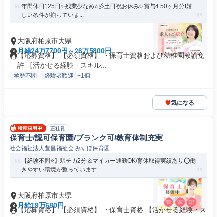
年間休日125日✨残業少なめ⭐彡土日祝お休み✨賞与4.50ヶ月分❗️嬉
しい条件が揃っていま...
大阪府柏原市大県
月給24万7700円～26万5800円
【応募資格】 【必須資格】 ・保育士資格および幼稚園教諭免
許 【活かせる経験・スキル...
学歴不問
経験者歓迎
+1個
気になる
正社員
保育士/認可保育園/ブランク可/教育体制充実
社会福祉法人豊昌福祉会 みずほ保育園
【経験不問⭐】駅チカ2分＆マイカー通勤OK/育休取得実績あり⭕働
きやすい環境が整っています...
大阪府柏原市大県
月給19万680円
【応募資格】 【必須資格】 ・保育士資格 【活かせる経験・ス