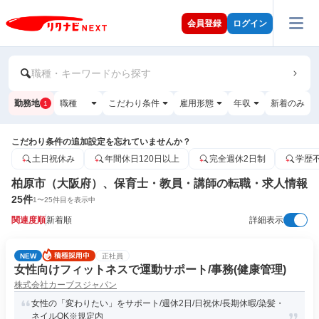
会員登録
ログイン
職種・キーワードから探す
勤務地
職種
こだわり条件
雇用形態
年収
新着のみ
1
こだわり条件の追加設定を忘れていませんか？
土日祝休み
年間休日120日以上
完全週休2日制
学歴
柏原市（大阪府）、保育士・教員・講師の転職・求人情報
25
件
1
〜
25
件目を表示中
関連度順
新着順
詳細表示
NEW
正社員
女性向けフィットネスで運動サポート/事務(健康管理)
株式会社カーブスジャパン
女性の「変わりたい」をサポート/週休2日/日祝休/長期休暇/染髪・
ネイルOK※規定内