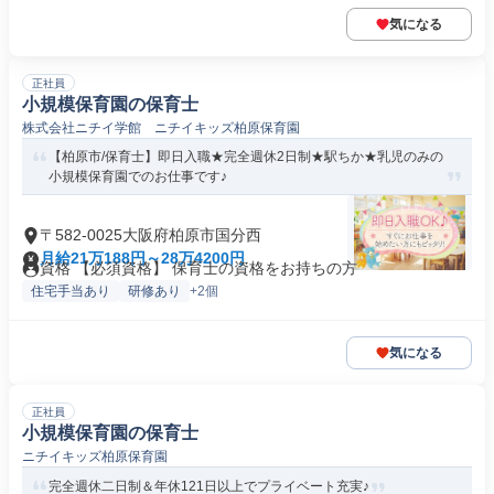
気になる
正社員
小規模保育園の保育士
株式会社ニチイ学館 ニチイキッズ柏原保育園
【柏原市/保育士】即日入職★完全週休2日制★駅ちか★乳児のみの
小規模保育園でのお仕事です♪
〒582-0025大阪府柏原市国分西
月給21万188円～28万4200円
資格 【必須資格】 保育士の資格をお持ちの方
住宅手当あり
研修あり
+2個
気になる
正社員
小規模保育園の保育士
ニチイキッズ柏原保育園
完全週休二日制＆年休121日以上でプライベート充実♪