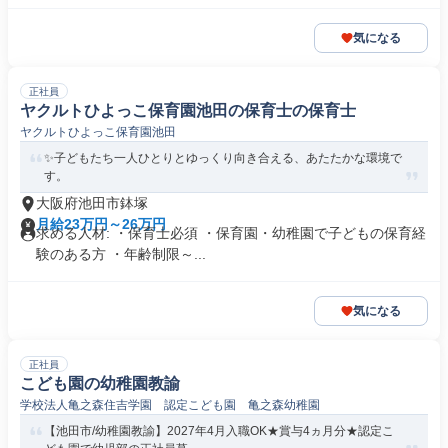
気になる
正社員
ヤクルトひよっこ保育園池田の保育士の保育士
ヤクルトひよっこ保育園池田
✨子どもたち一人ひとりとゆっくり向き合える、あたたかな環境で
す。
大阪府池田市鉢塚
月給23万円～26万円
求める人材: ・保育士必須 ・保育園・幼稚園で子どもの保育経
験のある方 ・年齢制限～...
気になる
正社員
こども園の幼稚園教諭
学校法人亀之森住吉学園 認定こども園 亀之森幼稚園
【池田市/幼稚園教諭】2027年4月入職OK★賞与4ヵ月分★認定こ