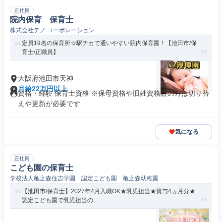
正社員
院内保育 保育士
株式会社テノ.コーポレーション
定員19名の保育所☆駅チカで通いやすい院内保育園！【池田市/保
育士/正職員】
大阪府池田市天神
月給22万円以上
資格・経験 保育士資格 ※保母資格や旧姓資格証の方は切り替
えや更新が必要です
気になる
正社員
こども園の保育士
学校法人亀之森住吉学園 認定こども園 亀之森幼稚園
【池田市/保育士】2027年4月入職OK★乳児担当★賞与4ヵ月分★
認定こども園で乳児担当の...