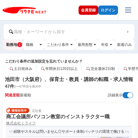
会員登録
ログイン
職種・キーワードから探す
勤務地
職種
こだわり条件
雇用形態
年収
新着のみ
1
こだわり条件の追加設定を忘れていませんか？
土日祝休み
年間休日120日以上
完全週休2日制
学歴
池田市（大阪府）、保育士・教員・講師の転職・求人情報
47
件
1
〜
47
件目を表示中
関連度順
新着順
詳細表示
正社員
商工会議所パソコン教室のインストラクター職
株式会社ミライフ
経験やスキルは問いません◎サポート体制バッチリの環境で働ける