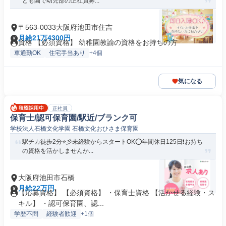
ども園で幼児部の正社員募...
〒563-0033大阪府池田市住吉
月給21万4300円
資格 【必須資格】 幼稚園教諭の資格をお持ちの方
車通勤OK
住宅手当あり
+4個
気になる
正社員
保育士/認可保育園/駅近/ブランク可
学校法人石橋文化学園 石橋文化おひさま保育園
駅チカ徒歩2分⭐彡未経験からスタートOK⭕年間休日125日❗️お持ち
の資格を活かしませんか...
大阪府池田市石橋
月給22万円
【応募資格】 【必須資格】 ・保育士資格 【活かせる経験・ス
キル】 ・認可保育園、認...
学歴不問
経験者歓迎
+1個