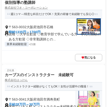
個別指導の塾講師
株式会社ワオ・コーポレーション
週1コマ～/得意な科目だけでOK！充実の研修で未経験でも安心◎
〒563-0032大阪府池田市石橋
時給1335円～1700円
資格 ◇大学生歓迎 ◇教育学部で学んでいる方・学んだ経験の
ある方歓迎 ◇非常勤講師との...
業界未経験歓迎
+21個
気になる
正社員
カーブスのインストラクター 未経験可
株式会社はっけん
インストラクター経験がなくてもOK！女性が活躍中の職場！
〒563-0041大阪府池田市満寿美町
月給28万円～30万円
求めている人材 インストラクター未経験者ＯＫ 女性スタッフ