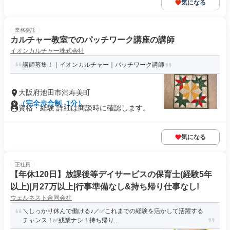
気になる
業務委託
カルチャー教室でのパッチワーク講座の講師
イオンカルチャー株式会社
講師募集！｜イオンカルチャー｜パッチワーク講師
大阪府池田市満寿美町
（完全歩合制 -1分）
資格・経験 詳細は商談時に確認します。
気になる
正社員
【年休120日】放課後等デイサービスの保育士(経験5年
以上)|月27万以上|行事準備なし&持ち帰り仕事なし!
ウェルネスト合同会社
＼しっかり休んで働ける♪／✅これまでの経験を活かして活躍する
チャンス！✅残業ナシ！持ち帰り...