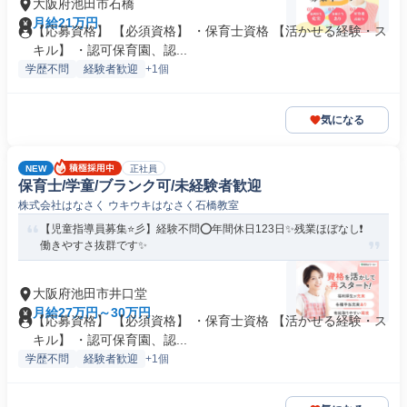
大阪府池田市石橋
月給21万円
【応募資格】 【必須資格】 ・保育士資格 【活かせる経験・ス
キル】 ・認可保育園、認...
学歴不問
経験者歓迎
+1個
気になる
NEW
正社員
保育士/学童/ブランク可/未経験者歓迎
株式会社はなさく ウキウキはなさく石橋教室
【児童指導員募集⭐彡】経験不問⭕年間休日123日✨残業ほぼなし❗️
働きやすさ抜群です✨
大阪府池田市井口堂
月給27万円～30万円
【応募資格】 【必須資格】 ・保育士資格 【活かせる経験・ス
キル】 ・認可保育園、認...
学歴不問
経験者歓迎
+1個