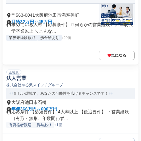
〒563-0041大阪府池田市満寿美町
月給32万円～45万円
求めている人材 【応募条件】 □ 何らかの営業経験 □ 四年制大
学卒業以上 ＼こんな...
業界未経験歓迎
歩合給あり
+22個
気になる
正社員
法人営業
株式会社やる気スイッチグループ
新しい環境で、あなたの可能性を広げるチャンスです！
大阪府池田市石橋
年俸366万円～600万円
応募条件 【必須要件】 4大卒以上 【歓迎要件】 ・営業経験
（有形・無形、年数問わず...
有資格者歓迎
賞与あり
+1個