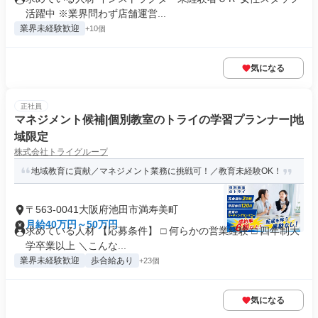
活躍中 ※業界問わず店舗運営...
業界未経験歓迎
+10個
気になる
正社員
マネジメント候補|個別教室のトライの学習プランナー|地
域限定
株式会社トライグループ
地域教育に貢献／マネジメント業務に挑戦可！／教育未経験OK！
〒563-0041大阪府池田市満寿美町
月給40万円～50万円
求めている人材 【応募条件】 □ 何らかの営業経験 □ 四年制大
学卒業以上 ＼こんな...
業界未経験歓迎
歩合給あり
+23個
気になる