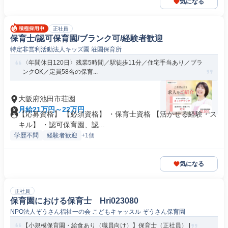
気になる
正社員
保育士/認可保育園/ブランク可/経験者歓迎
特定非営利活動法人キッズ園 荘園保育所
〈年間休日120日〉残業5時間／駅徒歩11分／住宅手当あり／ブラ
ンクOK／定員58名の保育...
大阪府池田市荘園
月給21万円～22万円
【応募資格】 【必須資格】 ・保育士資格 【活かせる経験・ス
キル】 ・認可保育園、認...
学歴不問
経験者歓迎
+1個
気になる
正社員
保育園における保育士 Hri023080
NPO法人ぞうさん福祉一の会 こどもキャッスル ぞうさん保育園
【小規模保育園・給食あり（職員向け）】保育士（正社員） |