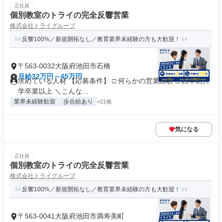
正社員
個別教室のトライの完全反響営業
株式会社トライグループ
反響100%／新規開拓なし／教育業界未経験の方も大歓迎！
〒563-0032大阪府池田市石橋
月給32万円～45万円
求めている人材 【応募条件】 □ 何らかの営業経験 □ 四年制大
学卒業以上 ＼こんな...
業界未経験歓迎
歩合給あり
+21個
気になる
正社員
個別教室のトライの完全反響営業
株式会社トライグループ
反響100%／新規開拓なし／教育業界未経験の方も大歓迎！
〒563-0041大阪府池田市満寿美町