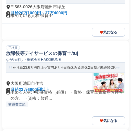
〒563-0026大阪府池田市緑丘
月給20万1000円～27万4000円
求めている人材 保育士
気になる
正社員
放課後等デイサービスの保育士/tuj
ながれぼし・株式会社HAKOBUNE
⏩️月給23.6万円以上✨賞与あり⭐日祝休み＆週休2日制✅未経験OK
大阪府池田市住吉
月給23万6900円以上
求める人材: ■応募資格（必須） ・資格：保育士資格をお持ち
の方。 ・資格：普通...
交通費支給
気になる