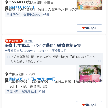
〒563-0033大阪府池田市住吉
月給21万4300円
資格 【必須資格】 保育士の資格をお持ちの方
車通勤OK
住宅手当あり
+4個
気になる
正社員
保育士/学童/車・バイク通勤可/教育体制充実
一般社団法人これからも これからも石橋阪大前
《児童指導員》駅チカ徒歩3分✨残業一切なし⭕日勤のみ⭐子ども
たちと楽しく働けます✨
大阪府池田市石橋
月給24万5000円～30万5000円
【応募資格】 【必須資格】 ・保育士資格 【活かせる経験・ス
キル】 ・認可保育園、認...
学歴不問
経験者歓迎
+1個
気になる