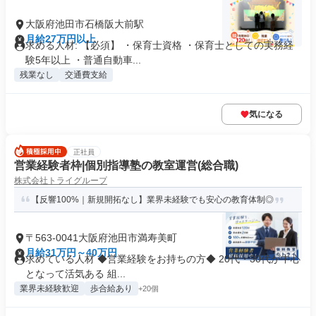
大阪府池田市石橋阪大前駅
月給27万円以上
求める人材: 【必須】 ・保育士資格 ・保育士としての実務経
験5年以上 ・普通自動車...
残業なし
交通費支給
気になる
正社員
営業経験者枠|個別指導塾の教室運営(総合職)
株式会社トライグループ
【反響100%｜新規開拓なし】業界未経験でも安心の教育体制◎
〒563-0041大阪府池田市満寿美町
月給31万円～40万円
求めている人材 ◆営業経験をお持ちの方◆ 20代・30代が中心
となって活気ある 組...
業界未経験歓迎
歩合給あり
+20個