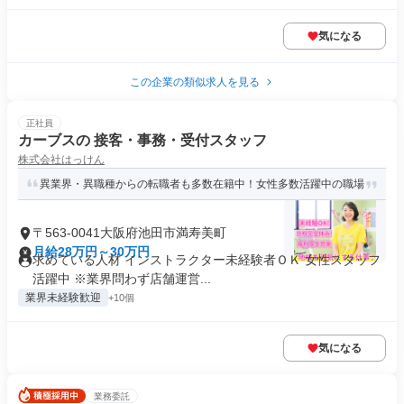
気になる
この企業の類似求人を見る
正社員
カーブスの 接客・事務・受付スタッフ
株式会社はっけん
異業界・異職種からの転職者も多数在籍中！女性多数活躍中の職場
〒563-0041大阪府池田市満寿美町
月給28万円～30万円
求めている人材 インストラクター未経験者ＯＫ 女性スタッフ
活躍中 ※業界問わず店舗運営...
業界未経験歓迎
+10個
気になる
業務委託