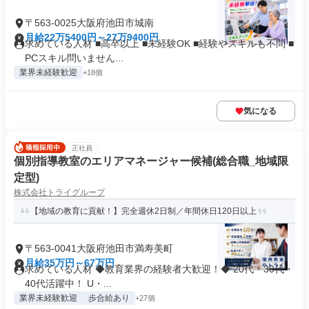
〒563-0025大阪府池田市城南
月給22万5400円～27万9400円
求めている人材 ■高卒以上 ■未経験OK ■経験やスキルも不問 ■
PCスキル問いません...
業界未経験歓迎
+18個
気になる
正社員
個別指導教室のエリアマネージャー候補(総合職_地域限
定型)
株式会社トライグループ
【地域の教育に貢献！】完全週休2日制／年間休日120日以上
〒563-0041大阪府池田市満寿美町
月給35万円～67万円
求めている人材 ◆教育業界の経験者大歓迎！◆ 20代・30代・
40代活躍中！ U・...
業界未経験歓迎
歩合給あり
+27個