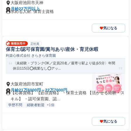
大阪府池田市天神
月給22万円以上
求める人材: 保育士資格
気になる
正社員
保育士/認可保育園/賞与あり/産休・育児休暇
利楽心株式会社 きらきら保育園
〈未経験・ブランクOK／定員20名／最寄り駅より徒歩5分〉年間
休日115日⭕残業なし⭕アッ...
大阪府池田市室町
月給21万6000円～22万7000円
【応募資格】 【必須資格】 ・保育士資格 【活かせる経験・ス
キル】 ・認可保育園、認...
学歴不問
経験者歓迎
+1個
気になる