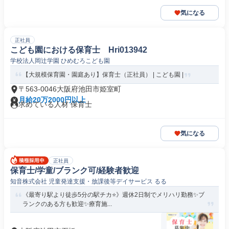
気になる
正社員
こども園における保育士 Hri013942
学校法人岡辻学園 ひめむろこども園
【大規模保育園・園庭あり】保育士（正社員） | こども園 |
〒563-0046大阪府池田市姫室町
月給20万2000円以上
求めている人材 保育士
気になる
正社員
保育士/学童/ブランク可/経験者歓迎
知音株式会社 児童発達支援・放課後等デイサービス るる
《最寄り駅より徒歩5分の駅チカ⭐》週休2日制でメリハリ勤務✨ブ
ランクのある方も歓迎✨療育施...