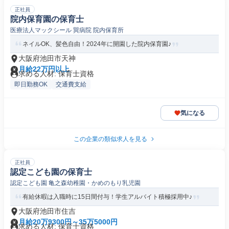
正社員
院内保育園の保育士
医療法人マックシール 巽病院 院内保育所
ネイルOK、髪色自由！2024年に開園した院内保育園♪
大阪府池田市天神
月給22万円以上
求める人材: 保育士資格
即日勤務OK
交通費支給
気になる
この企業の類似求人を見る
正社員
認定こども園の保育士
認定こども園 亀之森幼稚園・かめのもり乳児園
有給休暇は入職時に15日間付与！学生アルバイト積極採用中♪
大阪府池田市住吉
月給20万9300円～35万5000円
求める人材: 保育士資格