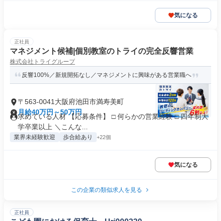
気になる
正社員
マネジメント候補|個別教室のトライの完全反響営業
株式会社トライグループ
反響100%／新規開拓なし／マネジメントに興味がある営業職へ
〒563-0041大阪府池田市満寿美町
月給40万円～50万円
求めている人材 【応募条件】 □ 何らかの営業経験 □ 四年制大
学卒業以上 ＼こんな...
業界未経験歓迎
歩合給あり
+22個
気になる
この企業の類似求人を見る
正社員