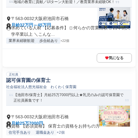
地域の教育に貢献／UIターン大歓迎！／教育業界未経験OK！
〒563-0032大阪府池田市石橋
月給32万円～45万円
求めている人材 【応募条件】 □ 何らかの営業経験 □ 四年制大
学卒業以上 ＼こんな...
業界未経験歓迎
歩合給あり
+22個
気になる
正社員
認可保育園の保育士
社会福祉法人慈光福祉会 わくわく保育園
【池田市/保育士】月給25万7000円以上★乳児のみの認可保育園で
正社員募集です！
〒563-0032大阪府池田市石橋
月給25万7000円
資格 【必須資格】 保育士の資格をお持ちの方
住宅手当あり
退職金あり
+2個