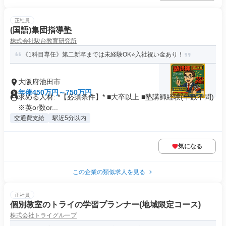
正社員
(国語)集団指導塾
株式会社駿台教育研究所
《1科目専任》第二新卒までは未経験OK⭐️入社祝い金あり！
大阪府池田市
年俸450万円～750万円
求める人材: *【必須条件】* ■大卒以上 ■塾講師経験(年数不問)
※英or数or...
交通費支給
駅近5分以内
気になる
この企業の類似求人を見る
正社員
個別教室のトライの学習プランナー(地域限定コース)
株式会社トライグループ