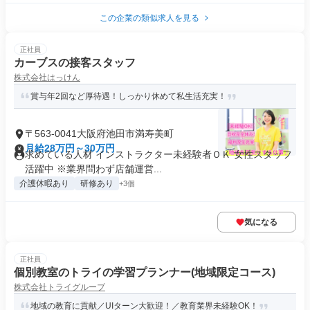
この企業の類似求人を見る
正社員
カーブスの接客スタッフ
株式会社はっけん
賞与年2回など厚待遇！しっかり休めて私生活充実！
〒563-0041大阪府池田市満寿美町
月給28万円～30万円
求めている人材 インストラクター未経験者ＯＫ 女性スタッフ
活躍中 ※業界問わず店舗運営...
介護休暇あり
研修あり
+3個
気になる
正社員
個別教室のトライの学習プランナー(地域限定コース)
株式会社トライグループ
地域の教育に貢献／UIターン大歓迎！／教育業界未経験OK！