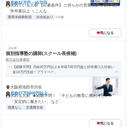
月給32万円～45万円
求めている人材 【応募条件】 □ 何らかの営業経験 □ 四年制大
学卒業以上 ＼こんな...
業界未経験歓迎
歩合給あり
+21個
気になる
正社員
個別指導塾の講師(スクール長候補)
株式会社修優舘
【経験不問】月給30万円以上＆年収700万円超と好待遇◎入社祝い
金10万円支給！プライベー...
大阪府池田市渋谷
月給27万5000円以上
求める人材: ★経験不問！ 「子どもの教育に携わりたい」
「安定的に働きたい」 など...
残業なし
交通費支給
気になる