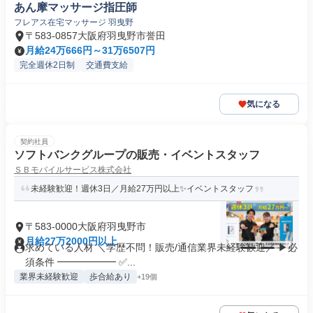
あん摩マッサージ指圧師
フレアス在宅マッサージ 羽曳野
〒583-0857大阪府羽曳野市誉田
月給24万666円～31万6507円
完全週休2日制
交通費支給
気になる
契約社員
ソフトバンクグループの販売・イベントスタッフ
ＳＢモバイルサービス株式会社
未経験歓迎！週休3日／月給27万円以上✨イベントスタッフ
〒583-0000大阪府羽曳野市
月給27万2000円以上
求めている人材 ＼学歴不問！販売/通信業界未経験歓迎／ ▶必
須条件 ━━━━━━ ✅...
業界未経験歓迎
歩合給あり
+19個