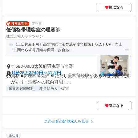
気になる
正社員
低価格帯理容室の理容師
株式会社カットツイン
《土日休みも可》高水準給与＆育成制度で技術も収入もUP！売上
に関わらず毎月給与保障＋歩合あ...
〒583-0883大阪府羽曳野市向野
月給25万3240円～41万円
資格 ■要理容師免許 ※ただし美容師経験がある方は 資格支援
があり、理容への転向可能！...
業界未経験歓迎
歩合給あり
+17個
気になる
この企業の類似求人を見る
正社員