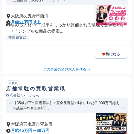
正当評価で成長をバックアップ⭐
大阪府羽曳野市西浦
月給21万円以上
求める人材: ⭐「成果をしっかり評価される環境で働きたい」
⭐「シンプルな商品の提案...
交通費支給
気になる
この企業の類似求人を見る
正社員
店 舗 常 駐 の 買 取 営 業 職
株式会社 いーふらん
【35歳以下の限定募集】✨完全反響型✨4名に1名が1,000万円越え
✨残業平均月3.3時間...
大阪府羽曳野市翠鳥園
月給45万円～60万円