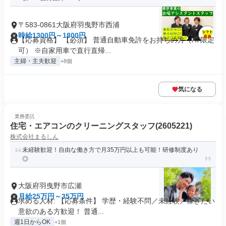
〒583-0861大阪府羽曳野市西浦
時給1300円～1800円
【応募資格】 【必須】 普通自動車免許をお持ちの方（AT限定
可） ※自家用車で直行直帰...
主婦・主夫歓迎
+8個
気になる
業務委託
住宅・エアコンのクリーニングスタッフ(2605221)
株式会社まるしん
未経験歓迎！自由な働き方で月35万円以上も可能！研修制度あり
◎
大阪府羽曳野市広瀬
月給25万円～35万円
求める人材: 【応募条件】 学歴・経験不問／未経験／稼ぎたい
意欲のある方歓迎！ 普通...
週1日からOK
+1個