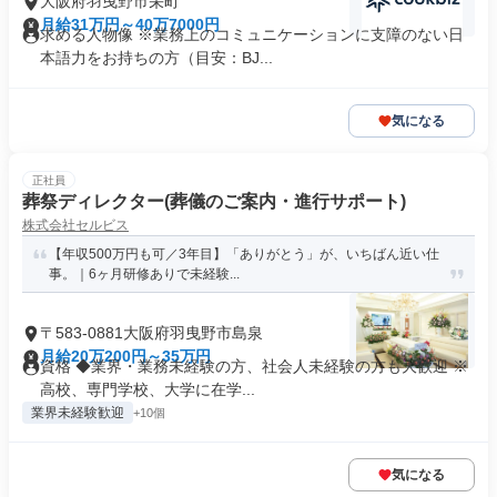
大阪府羽曳野市栄町
月給31万円～40万7000円
求める人物像 ※業務上のコミュニケーションに支障のない日
本語力をお持ちの方（目安：BJ...
気になる
正社員
葬祭ディレクター(葬儀のご案内・進行サポート)
株式会社セルビス
【年収500万円も可／3年目】「ありがとう」が、いちばん近い仕
事。｜6ヶ月研修ありで未経験...
〒583-0881大阪府羽曳野市島泉
月給20万200円～35万円
資格 ◆業界・業務未経験の方、社会人未経験の方も大歓迎 ※
高校、専門学校、大学に在学...
業界未経験歓迎
+10個
気になる