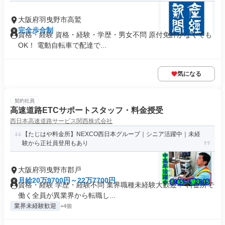
大阪府羽曳野市高鷲
完全歩合制
資格・経験 資格・経験・学歴・男女不問 原付免許がなくても
OK！ 電動自転車で配達で...
気になる
契約社員
高速道路ETCサポートスタッフ・料金授受
西日本高速道路サービス関西株式会社
【たじはや料金所】NEXCO西日本グループ｜シニア活躍中｜未経
験から正社員登用もあり
大阪府羽曳野市郡戸
月給20万9700円～22万7700円
資格・経験 学歴・経験不問 業界職種未経験大歓迎！ 料金所で
働く全員が異業界から転職し...
業界未経験歓迎
+4個