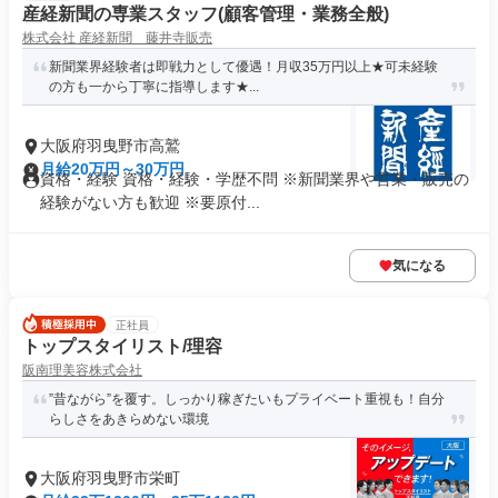
産経新聞の専業スタッフ(顧客管理・業務全般)
株式会社 産経新聞 藤井寺販売
新聞業界経験者は即戦力として優遇！月収35万円以上★可未経験
の方も一から丁寧に指導します★...
大阪府羽曳野市高鷲
月給20万円～30万円
資格・経験 資格・経験・学歴不問 ※新聞業界や営業・販売の
経験がない方も歓迎 ※要原付...
気になる
正社員
トップスタイリスト/理容
阪南理美容株式会社
”昔ながら”を覆す。しっかり稼ぎたいもプライベート重視も！自分
らしさをあきらめない環境
大阪府羽曳野市栄町