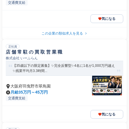
交通費支給
気になる
この企業の類似求人を見る
正社員
店 舗 常 駐 の 買 取 営 業 職
株式会社 いーふらん
【35歳以下の限定募集】✨完全反響型✨4名に1名が1,000万円越え
✨残業平均月3.3時間...
大阪府羽曳野市翠鳥園
月給35万円～45万円
交通費支給
気になる