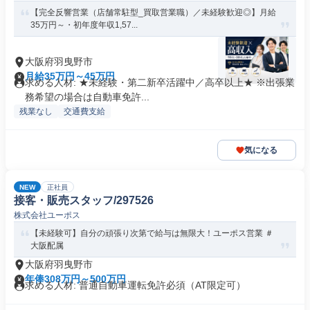
【完全反響営業（店舗常駐型_買取営業職）／未経験歓迎◎】月給
35万円～・初年度年収1,57...
大阪府羽曳野市
月給35万円～45万円
求める人材: ★未経験・第二新卒活躍中／高卒以上★ ※出張業
務希望の場合は自動車免許...
残業なし
交通費支給
気になる
NEW
正社員
接客・販売スタッフ/297526
株式会社ユーポス
【未経験可】自分の頑張り次第で給与は無限大！ユーポス営業 ＃
大阪配属
大阪府羽曳野市
年俸308万円～500万円
求める人材: 普通自動車運転免許必須（AT限定可）