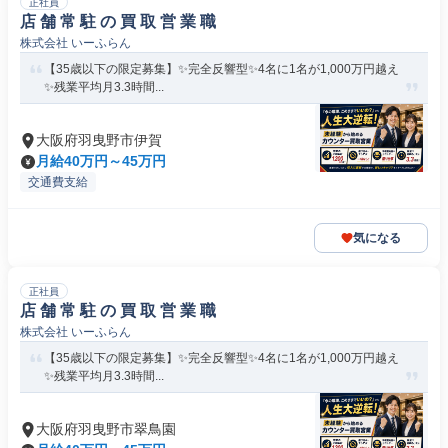
正社員
店 舗 常 駐 の 買 取 営 業 職
株式会社 いーふらん
【35歳以下の限定募集】✨完全反響型✨4名に1名が1,000万円越え
✨残業平均月3.3時間...
大阪府羽曳野市伊賀
月給40万円～45万円
交通費支給
気になる
正社員
店 舗 常 駐 の 買 取 営 業 職
株式会社 いーふらん
【35歳以下の限定募集】✨完全反響型✨4名に1名が1,000万円越え
✨残業平均月3.3時間...
大阪府羽曳野市翠鳥園