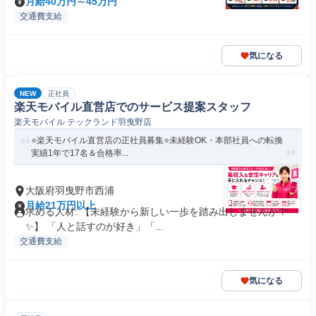
月給40万円～45万円
交通費支給
気になる
NEW
正社員
楽天モバイル直営店でのサービス提案スタッフ
楽天モバイル テックランド羽曳野店
⭐️楽天モバイル直営店の正社員募集⭐️未経験OK・本部社員への転換
実績1年で17名＆合格率...
大阪府羽曳野市西浦
月給21万円以上
求める人材: 【未経験から新しい一歩を踏み出しませんか？
✨】 「人と話すのが好き」「...
交通費支給
気になる