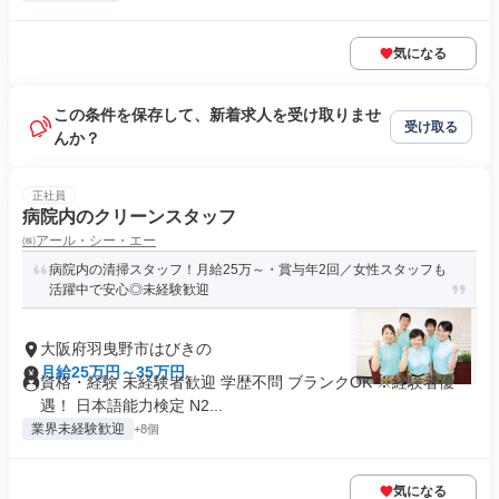
気になる
この条件を保存して、新着求人を受け取りませ
受け取る
んか？
正社員
病院内のクリーンスタッフ
㈱アール・シー・エー
病院内の清掃スタッフ！月給25万～・賞与年2回／女性スタッフも
活躍中で安心◎未経験歓迎
大阪府羽曳野市はびきの
月給25万円～35万円
資格・経験 未経験者歓迎 学歴不問 ブランクOK ※経験者優
遇！ 日本語能力検定 N2...
業界未経験歓迎
+8個
気になる