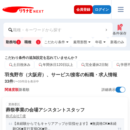
会員登録
ログイン
職種・キーワードから探す
条件保存
勤務地
職種
こだわり条件
雇用形態
年収
新着のみ
1
1
こだわり条件の追加設定を忘れていませんか？
土日祝休み
年間休日120日以上
完全週休2日制
学歴
羽曳野市（大阪府）、サービス/接客の転職・求人情報
33
件
1
〜
33
件目を表示中
関連度順
新着順
詳細表示
業務委託
葬祭事業の会場アシスタントスタッフ
株式会社T.優
【未経験からでもキャリアアップが目指せます】 ■無資格OK■未経
験OK■直行直帰OK■学...