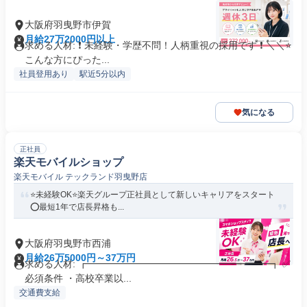
大阪府羽曳野市伊賀
月給27万2000円以上
求める人材: ❗ 未経験・学歴不問！人柄重視の採用です ❗ ＼＼⭐
こんな方にぴった...
社員登用あり
駅近5分以内
気になる
正社員
楽天モバイルショップ
楽天モバイル テックランド羽曳野店
⭐️未経験OK⭐️楽天グループ正社員として新しいキャリアをスタート
⭕️最短1年で店長昇格も...
大阪府羽曳野市西浦
月給26万5000円～37万円
求める人材: ┏━━━━━━━━━━━━━━━━━━━┓ ✅️
必須条件 ・高校卒業以...
交通費支給