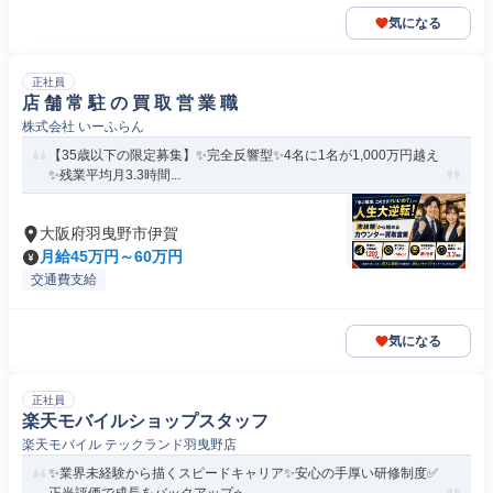
気になる
正社員
店 舗 常 駐 の 買 取 営 業 職
株式会社 いーふらん
【35歳以下の限定募集】✨完全反響型✨4名に1名が1,000万円越え
✨残業平均月3.3時間...
大阪府羽曳野市伊賀
月給45万円～60万円
交通費支給
気になる
正社員
楽天モバイルショップスタッフ
楽天モバイル テックランド羽曳野店
✨業界未経験から描くスピードキャリア✨安心の手厚い研修制度✅