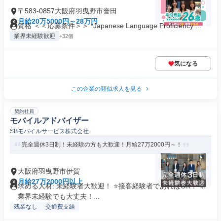
〒583-0857大阪府羽曳野市誉田
月給20万5000円～28万円
資格 ＜＜応募条件＞＞ *Japanese Language Proficiency ...
業界未経験歓迎
+32個
気になる
この企業の類似求人を見る
契約社員
モバイルアドバイザー
SBモバイルサービス株式会社
完全週休3日制！未経験の方も大歓迎！月給27万2000円～！
大阪府羽曳野市伊賀
月給27万2000円以上
求める人材: 未経験者大歓迎！ ⭐接客経験者であればOK！ ※
業界未経験でも大丈夫！...
残業なし
交通費支給