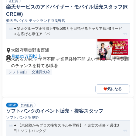
正社員
楽天サービスのアドバイザー・モバイル販売スタッフ(R
CREW)
楽天モバイル テックランド羽曳野店
⏩️楽天グループ正社員✨️年収500万を目指せるキャリア採用❗️サービ
スを広げる専任アドバ...
大阪府羽曳野市西浦
月給21万円以上
求める人材: ✅学歴不問 ✅業界経験不問 若い世代からでも活躍
のチャンスを持てる職場...
シフト自由
交通費支給
気になる
NEW
契約社員
ソフトバンクのイベント販売・接客スタッフ
ソフトバンク羽曳野
⏩️ 【未経験からプロの接客スキルを習得】 ⭐️ 充実の研修 × 週休3
日！ソフトバンクグ...