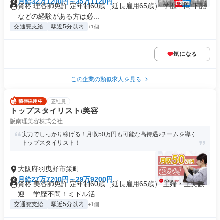
月給32万1200円～35万1120円
資格 理容師免許 定年制60歳（延長雇用65歳） 学歴不問 下記
などの経験がある方は必...
交通費支給
駅近5分以内
+1個
気になる
この企業の類似求人を見る
正社員
トップスタイリスト/美容
阪南理美容株式会社
実力でしっかり稼げる！月収50万円も可能な高待遇♪チームを導く
トップスタイリスト！
大阪府羽曳野市栄町
月給27万7200円～29万9200円
資格 美容師免許 定年制60歳（延長雇用65歳） 主婦・主夫歓
迎！ 学歴不問！ミドル活...
交通費支給
駅近5分以内
+1個