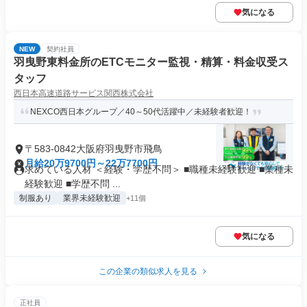
気になる
NEW
契約社員
羽曳野東料金所のETCモニター監視・精算・料金収受ス
タッフ
西日本高速道路サービス関西株式会社
NEXCO西日本グループ／40～50代活躍中／未経験者歓迎！
〒583-0842大阪府羽曳野市飛鳥
月給20万9700円～22万7700円
求めている人材 ＜経験・学歴不問＞ ■職種未経験歓迎 ■業種未
経験歓迎 ■学歴不問 ...
制服あり
業界未経験歓迎
+11個
気になる
この企業の類似求人を見る
正社員