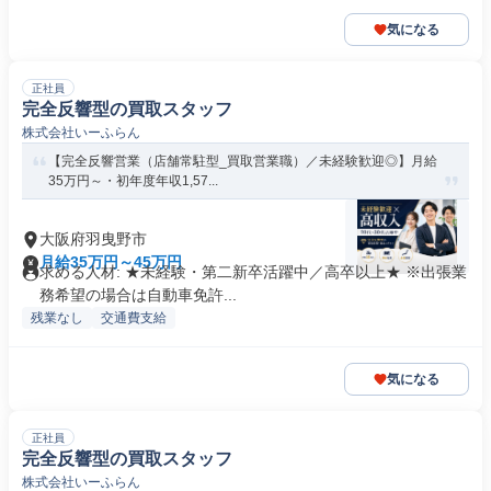
気になる
正社員
完全反響型の買取スタッフ
株式会社いーふらん
【完全反響営業（店舗常駐型_買取営業職）／未経験歓迎◎】月給
35万円～・初年度年収1,57...
大阪府羽曳野市
月給35万円～45万円
求める人材: ★未経験・第二新卒活躍中／高卒以上★ ※出張業
務希望の場合は自動車免許...
残業なし
交通費支給
気になる
正社員
完全反響型の買取スタッフ
株式会社いーふらん