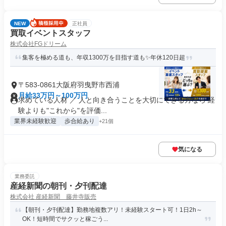
NEW
正社員
買取イベントスタッフ
株式会社FGドリーム
集客を極める道も、年収1300万を目指す道も✨年休120日超
〒583-0861大阪府羽曳野市西浦
月給33万円～100万円
求めている人材 ／ 人と向き合うことを大切にできる方なら 経
験よりも"これから"を評価...
業界未経験歓迎
歩合給あり
+21個
気になる
業務委託
産経新聞の朝刊・夕刊配達
株式会社 産経新聞 藤井寺販売
【朝刊・夕刊配達】勤務地複数アリ！未経験スタート可！1日2h～
OK！短時間でサクッと稼ごう...