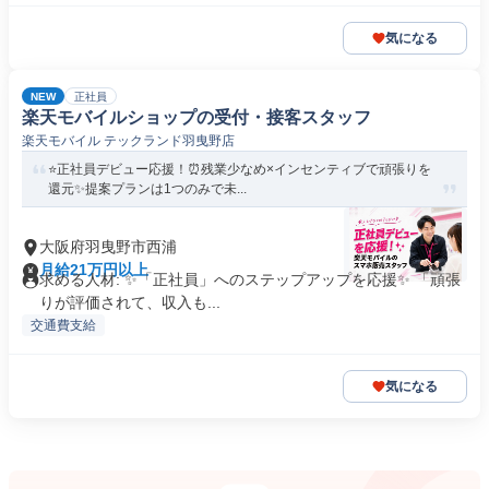
気になる
NEW
正社員
楽天モバイルショップの受付・接客スタッフ
楽天モバイル テックランド羽曳野店
⭐正社員デビュー応援！⏰残業少なめ×インセンティブで頑張りを
還元✨提案プランは1つのみで未...
大阪府羽曳野市西浦
月給21万円以上
求める人材: ✨「正社員」へのステップアップを応援✨ 「頑張
りが評価されて、収入も...
交通費支給
気になる