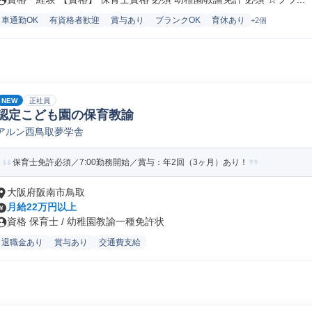
車通勤OK
有資格者歓迎
賞与あり
ブランクOK
育休あり
+2個
NEW
正社員
認定こども園の保育教諭
アルン西鳥取夢学舎
保育士免許必須／7:00勤務開始／賞与：年2回（3ヶ月）あり！
大阪府阪南市鳥取
月給22万円以上
資格 保育士 / 幼稚園教諭一種免許状
退職金あり
賞与あり
交通費支給