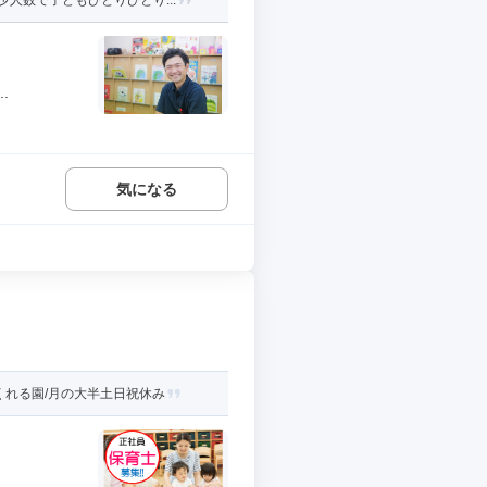
人数で子どもひとりひとり...
.
気になる
くれる園/月の大半土日祝休み