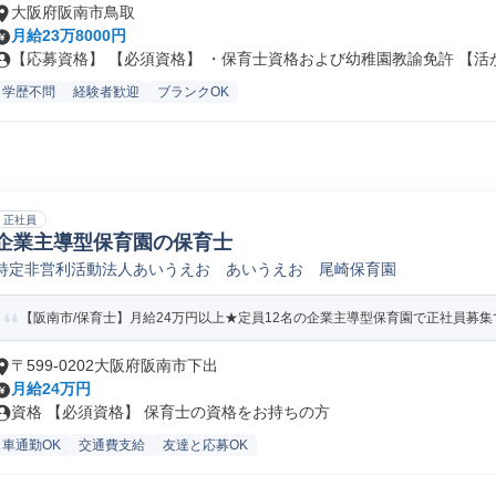
大阪府阪南市鳥取
月給23万8000円
【応募資格】 【必須資格】 ・保育士資格および幼稚園教諭免許 【活か.
学歴不問
経験者歓迎
ブランクOK
正社員
企業主導型保育園の保育士
特定非営利活動法人あいうえお あいうえお 尾崎保育園
【阪南市/保育士】月給24万円以上★定員12名の企業主導型保育園で正社員募集
〒599-0202大阪府阪南市下出
月給24万円
資格 【必須資格】 保育士の資格をお持ちの方
車通勤OK
交通費支給
友達と応募OK