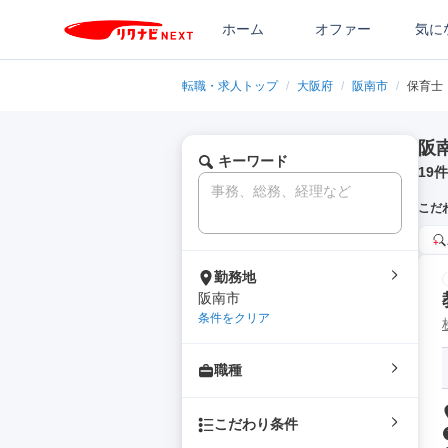
ホーム
オファー
気に
転職・求人トップ
/
大阪府
/
阪南市
/
保育士
阪
キーワード
19
件
こだ
勤務地
阪南市
条件をクリア
職種
こだわり条件