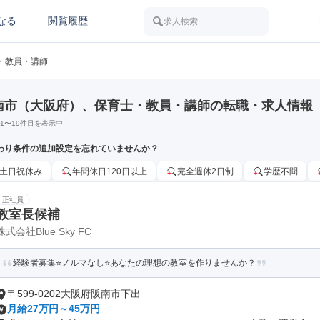
なる
閲覧履歴
求人検索
・教員・講師
南市（大阪府）、保育士・教員・講師の転職・求人情報
1
〜
19
件目を表示中
わり条件の追加設定を忘れていませんか？
土日祝休み
年間休日120日以上
完全週休2日制
学歴不問
正社員
教室長候補
株式会社Blue Sky FC
経験者募集⭐ノルマなし⭐あなたの理想の教室を作りませんか？
〒599-0202大阪府阪南市下出
月給27万円～45万円