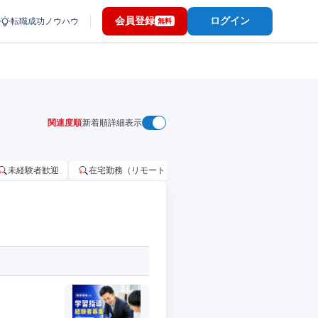
会員登録
ログイン
転職成功ノウハウ
無料
関連度順
新着順
詳細表示
未経験者歓迎
在宅勤務（リモートワーク）OK
家賃補助・住宅手当