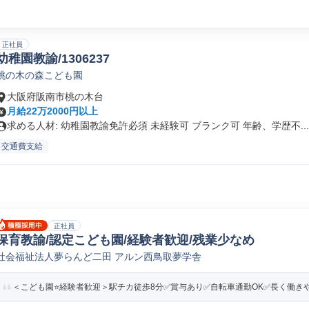
正社員
幼稚園教諭/1306237
桃の木の森こども園
大阪府阪南市桃の木台
月給22万2000円以上
求める人材: 幼稚園教諭免許必須 未経験可 ブランク可 年齢、学歴不...
交通費支給
正社員
保育教諭/認定こども園/経験者歓迎/残業少なめ
社会福祉法人夢らんど二田 アルン西鳥取夢学舎
＜こども園⭐経験者歓迎＞駅チカ徒歩8分✅賞与あり✅自転車通勤OK✅長く働き