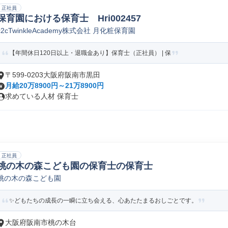
正社員
保育園における保育士 Hri002457
c2cTwinkleAcademy株式会社 月化粧保育園
【年間休日120日以上・退職金あり】保育士（正社員） | 保
〒599-0203大阪府阪南市黒田
月給20万8900円～21万8900円
求めている人材 保育士
正社員
桃の木の森こども園の保育士の保育士
桃の木の森こども園
✨どもたちの成長の一瞬に立ち会える、心あたたまるおしごとです。
大阪府阪南市桃の木台