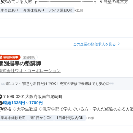
求めている人材 ┏ ━━┅━━━━━━━┅━━ ┓ 🔽当塾の運営方...
歩合給あり
介護休暇あり
バイク通勤OK
+21個
この企業の類似求人を見る
業務委託
個別指導の塾講師
株式会社ワオ・コーポレーション
週1コマ～/得意な科目だけでOK！充実の研修で未経験でも安心◎
〒599-0201大阪府阪南市尾崎町
時給1335円～1700円
資格 ◇大学生歓迎 ◇教育学部で学んでいる方・学んだ経験のある方歓迎 
業界未経験歓迎
週1日からOK
1日4時間以内OK
+19個