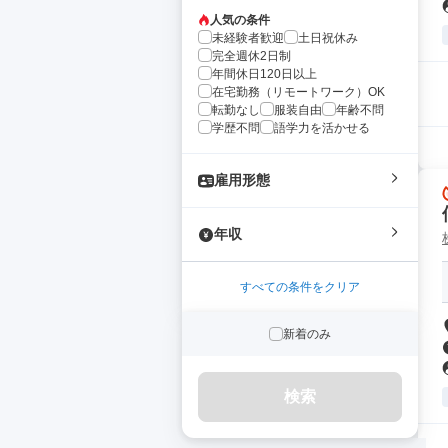
人気の条件
未経験者歓迎
土日祝休み
完全週休2日制
年間休日120日以上
在宅勤務（リモートワーク）OK
転勤なし
服装自由
年齢不問
学歴不問
語学力を活かせる
雇用形態
年収
すべての条件をクリア
新着のみ
検索