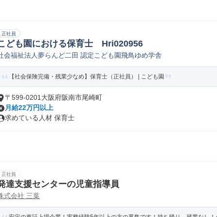
正社員
こども園における保育士 Hri020956
社会福祉法人夢らんど二田 認定こども園飛鳥ゆめ学舎
【社会保険完備・残業少なめ】保育士（正社員） | こども園
〒599-0201大阪府阪南市尾崎町
月給22万円以上
求めている人材 保育士
正社員
発達支援センターの児童指導員
株式会社 三葉