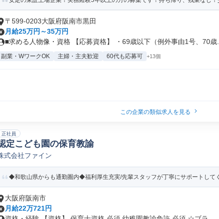
安定の東証上場企業！実務経験5年以上の方の募集です！持ち帰り、残業なし！少
〒599-0203大阪府阪南市黒田
月給25万円～35万円
■求める人物像・資格 【応募資格】 ・69歳以下（例外事由1号、70歳..
副業・WワークOK
主婦・主夫歓迎
60代も応募可
+13個
この企業の類似求人を見る
正社員
認定こども園の保育教諭
株式会社ファイン
◆和歌山県からも通勤圏内◆福利厚生充実/先輩スタッフが丁寧にサポートして
大阪府阪南市
月給22万721円
資格・経験 【資格】 保育士資格 必須 幼稚園教諭免許 必須 ☆ブラ...