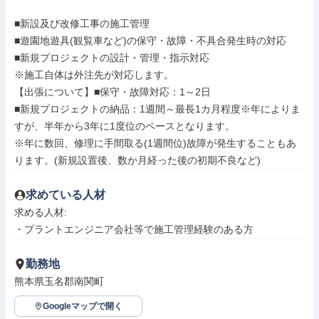
■新設及び改修工事の施工管理

■遊園地遊具(観覧車など)の保守・故障・不具合発生時の対応

■新規プロジェクトの設計・管理・指示対応　

※施工自体は外注先が対応します。

【出張について】■保守・故障対応：1～2日

■新規プロジェクトの納品：1週間～最長1カ月程度※年によりま
すが、半年から3年に1度位のペースとなります。

※年に数回、修理に手間取る(1週間位)故障が発生することもあ
ります。(新規設置後、数か月経った後の初期不良など)
求めている人材
求める人材: 

・プラントエンジニア会社等で施工管理経験のある方
勤務地
熊本県玉名郡南関町
Googleマップで開く