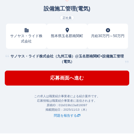
設備施工管理(電気)
正社員
サノヤス・ライド株
熊本県玉名郡南関町
月給30万円～50万円
式会社
サノヤス・ライド株式会社（九州工場）@玉名郡南関町×設備施工管理
（電気）
応募画面へ進む
この求人は職業紹介事業者による紹介案件です。
応募情報は職業紹介事業者に送信されます。
原稿ID：
01b019b13a816097
掲載開始日：
2025/11/13（木）
問題を報告する