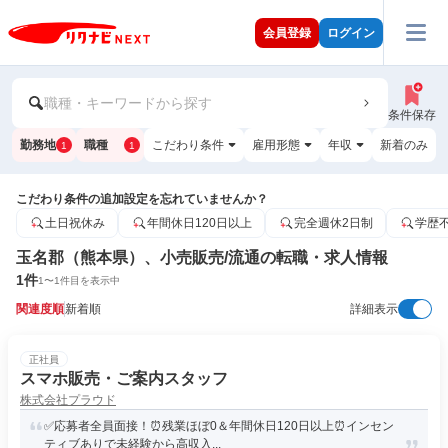
会員登録
ログイン
職種・キーワードから探す
条件保存
勤務地
職種
こだわり条件
雇用形態
年収
新着のみ
1
1
こだわり条件の追加設定を忘れていませんか？
土日祝休み
年間休日120日以上
完全週休2日制
学歴
玉名郡（熊本県）、小売販売/流通の転職・求人情報
1
件
1
〜
1
件目を表示中
関連度順
新着順
詳細表示
正社員
スマホ販売・ご案内スタッフ
株式会社プラウド
✅応募者全員面接！⏰残業ほぼ0＆年間休日120日以上⏰インセン
ティブありで未経験から高収入...