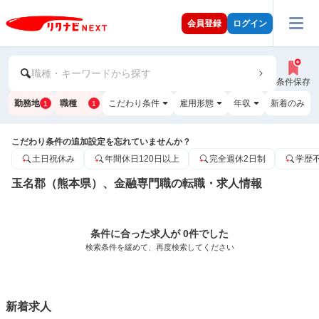
会員登録
ログイン
職種・キーワードから探す
条件保存
勤務地
職種
こだわり条件
雇用形態
年収
新着のみ
1
1
こだわり条件の追加設定を忘れていませんか？
土日祝休み
年間休日120日以上
完全週休2日制
学歴
玉名郡（熊本県）、金融専門職の転職・求人情報
条件に合った求人が 0件でした
検索条件を緩めて、再度検索してください
新着求人