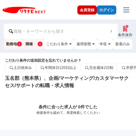
会員登録
ログイン
職種・キーワードから探す
条件保存
勤務地
職種
こだわり条件
雇用形態
年収
新着のみ
1
1
こだわり条件の追加設定を忘れていませんか？
土日祝休み
年間休日120日以上
完全週休2日制
学歴
玉名郡（熊本県）、企画/マーケティング/カスタマーサク
セス/サポートの転職・求人情報
条件に合った求人が 0件でした
検索条件を緩めて、再度検索してください