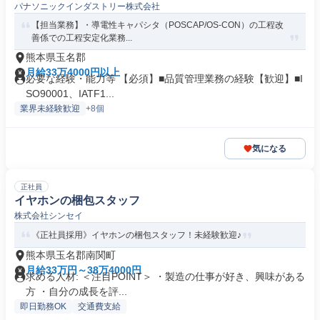
パナソニックインダストリー株式会社
【担当業務】・導電性キャパシタ（POSCAP/OS-CON）の工程改
善係での工程安定化業務...
熊本県玉名郡
月給33万4000円以上
必要な経験・能力等 【必須】■品質管理業務の経験【歓迎】■I
SO90001、IATF1...
業界未経験歓迎
+8個
気になる
正社員
イヤホンの梱包スタッフ
株式会社シンセイ
《正社員採用》イヤホンの梱包スタッフ！未経験歓迎♪
熊本県玉名郡南関町
月給33万円～38万4000円
求める人材: ＜注目POINT＞ ・製造の仕事が好き、興味がある
方 ・自分の成長を評...
即日勤務OK
交通費支給