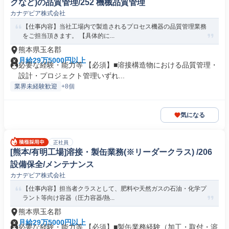
クなど)の品質管理/252 機械品質管理
カナデビア株式会社
【仕事内容】当社工場内で製造されるプロセス機器の品質管理業務
をご担当頂きます。 【具体的に...
熊本県玉名郡
月給29万5000円以上
必要な経験・能力等 【必須】■溶接構造物における品質管理・
設計・プロジェクト管理いずれ...
業界未経験歓迎
+8個
気になる
正社員
[熊本/有明工場]溶接・製缶業務(※リーダークラス) /206
設備保全/メンテナンス
カナデビア株式会社
【仕事内容】担当者クラスとして、肥料や天然ガスの石油・化学プ
ラント等向け容器（圧力容器/熱...
熊本県玉名郡
月給29万5000円以上
必要な経験・能力等 【必須】■製缶業務経験（加工・取付・溶