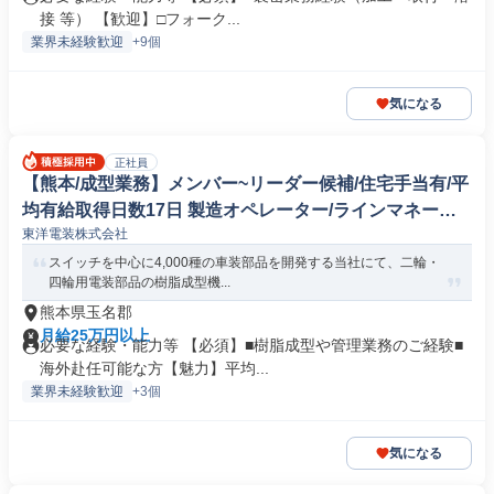
接 等） 【歓迎】□フォーク...
業界未経験歓迎
+9個
気になる
正社員
【熊本/成型業務】メンバー~リーダー候補/住宅手当有/平
均有給取得日数17日 製造オペレーター/ラインマネージ
東洋電装株式会社
ャー(自動車/輸送機器)
スイッチを中心に4,000種の車装部品を開発する当社にて、二輪・
四輪用電装部品の樹脂成型機...
熊本県玉名郡
月給25万円以上
必要な経験・能力等 【必須】■樹脂成型や管理業務のご経験■
海外赴任可能な方【魅力】平均...
業界未経験歓迎
+3個
気になる