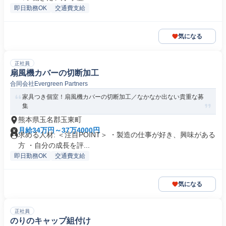
即日勤務OK
交通費支給
気になる
正社員
扇風機カバーの切断加工
合同会社Evergreen Partners
家具つき個室！扇風機カバーの切断加工／なかなか出ない貴重な募
集
熊本県玉名郡玉東町
月給34万円～37万4000円
求める人材: ＜注目POINT＞ ・製造の仕事が好き、興味がある
方 ・自分の成長を評...
即日勤務OK
交通費支給
気になる
正社員
のりのキャップ組付け