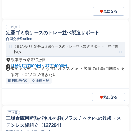
気になる
正社員
定番ゴミ袋ケースのトレー並べ製造サポート
合同会社Starline
《昇給あり》定番ゴミ袋ケースのトレー並べ製造サポート！軽作業
中心♪
熊本県玉名郡長洲町
月給31万7000円～37万4000円
求める人材: ≪こんな方にオススメ≫ ・製造の仕事に興味があ
る方 ・コツコツ働きたい...
即日勤務OK
交通費支給
気になる
正社員
工場倉庫用断熱パネル外枠(プラスチック)への鉄板・ス
テンレス板組立【127294】