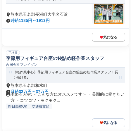
熊本県玉名郡長洲町大字名石浜
時給1185円～1913円
気になる
正社員
季節用フィギュア台座の袋詰め軽作業スタッフ
合同会社ブレイゾン
《軽作業中心》季節用フィギュア台座の袋詰め軽作業スタッフ！長
く働ける♪
熊本県玉名郡和水町
月給32万円～37万円
求める人材: ＜こんな方にオススメです＞ ・長期的に働きたい
方 ・コツコツ・モクモク...
即日勤務OK
交通費支給
気になる