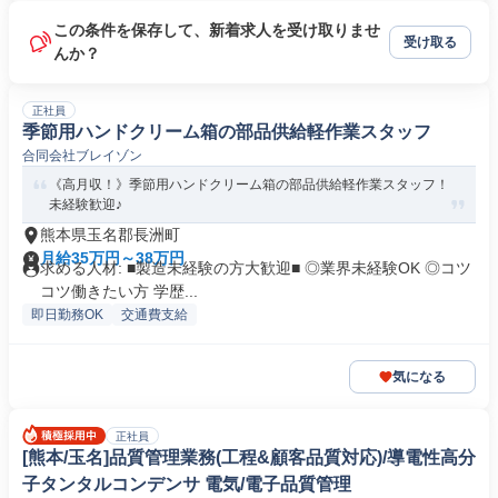
この条件を保存して、新着求人を受け取りませ
受け取る
んか？
正社員
季節用ハンドクリーム箱の部品供給軽作業スタッフ
合同会社ブレイゾン
《高月収！》季節用ハンドクリーム箱の部品供給軽作業スタッフ！
未経験歓迎♪
熊本県玉名郡長洲町
月給35万円～38万円
求める人材: ■製造未経験の方大歓迎■ ◎業界未経験OK ◎コツ
コツ働きたい方 学歴...
即日勤務OK
交通費支給
気になる
正社員
[熊本/玉名]品質管理業務(工程&顧客品質対応)/導電性高分
子タンタルコンデンサ 電気/電子品質管理