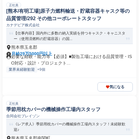
正社員
[熊本/有明工場]原子力燃料輸送・貯蔵容器キャスク等の
品質管理/292 その他コーポレートスタッフ
カナデビア株式会社
【仕事内容】国内外に多数の納入実績を持つキャスク・キャニスタ
ー（使用済燃料の貯蔵容器）の国...
熊本県玉名郡
月給29万5000円以上
必要な経験・能力等 【必須】■製缶工場における品質管理・IS
O対応・設計・プロジェクト...
業界未経験歓迎
+9個
気になる
正社員
季節用枕カバーの機械操作工場内スタッフ
合同会社ブレイゾン
《レア求人》季節用枕カバーの機械操作工場内スタッフ！未経験歓
迎♪
熊本県玉名郡南関町