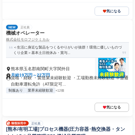
気になる
NEW
正社員
機械オペレーター
株式会社モロフジケミカル
＜生活に身近な製品をつくるやりがいが抜群！環境に優しいものづ
くり企業＞基本土日祝休み・賞与...
熊本県玉名郡南関町大字関外目
月給19万円～22万円
資格・経験 ・製造業未経験歓迎 ・工場勤務未経験歓迎 ※普通
自動車運転免許（AT限定可...
制服あり
業界未経験歓迎
+12個
気になる
正社員
[熊本/有明工場]プロセス機器(圧力容器･熱交換器・タン