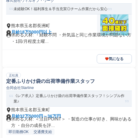
株式会社ウィルオブ・ワーク
未経験OK！福利厚生＆手当充実◎チーム作業だから安心
熊本県玉名郡長洲町
月給18万5000円以上
求める人材: ・経験不問 ・外気温と同じ作業環境が問題ない方
・1回/月程度土曜...
気になる
正社員
定番ふりかけ袋の出荷準備作業スタッフ
合同会社Starline
《レア求人》定番ふりかけ袋の出荷準備作業スタッフ！シンプル作
業♪
熊本県玉名郡玉東町
月給32万5000円～36万円
求める人材: ＜注目POINT＞ ・製造の仕事が好き、興味がある
方 ・自分の成長を評...
即日勤務OK
交通費支給