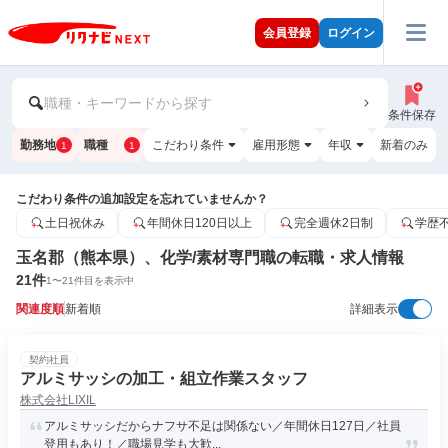
会員登録
ログイン
職種・キーワードから探す
条件保存
勤務地
職種
こだわり条件
雇用形態
年収
新着のみ
1
1
こだわり条件の追加設定を忘れていませんか？
土日祝休み
年間休日120日以上
完全週休2日制
学歴
玉名郡（熊本県）、化学/素材専門職の転職・求人情報
21
件
1
〜
21
件目を表示中
関連度順
新着順
詳細表示
契約社員
アルミサッシの加工・組立作業スタッフ
株式会社LIXIL
アルミサッシだからナフサ不足は関係ない／年間休日127日／社員
登用もあり！／職場見学も大歓...