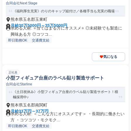
合同会社Next Stage
《福利厚生充実》のりのキャップ組付け／各種手当も充実の職場
熊本県玉名郡玉東町
月給30万5000円～35万5000円
求める人材: ⭐️当てはまる方にオススメ⭐️ ◎未経験でも製造に
興味ある方 ◎コツコ...
即日勤務OK
交通費支給
気になる
正社員
小型フィギュア台座のラベル貼り製造サポート
合同会社Starline
《土日祝休み》小型フィギュア台座のラベル貼り製造サポート！積
極採用中♪
熊本県玉名郡南関町
月給33万円～37万円
求める人材: ＜こんな方にオススメです＞ ・長期的に働きたい
方 ・コツコツ・モクモク...
即日勤務OK
交通費支給