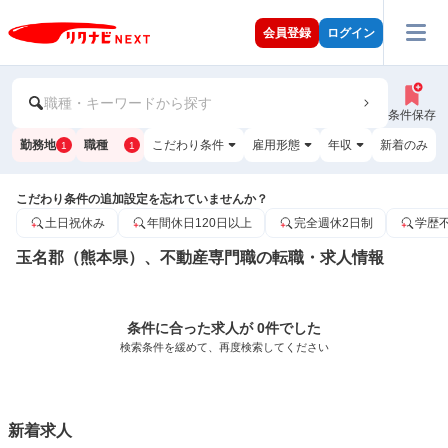
会員登録
ログイン
職種・キーワードから探す
条件保存
勤務地
職種
こだわり条件
雇用形態
年収
新着のみ
1
1
こだわり条件の追加設定を忘れていませんか？
土日祝休み
年間休日120日以上
完全週休2日制
学歴
玉名郡（熊本県）、不動産専門職の転職・求人情報
条件に合った求人が 0件でした
検索条件を緩めて、再度検索してください
新着求人