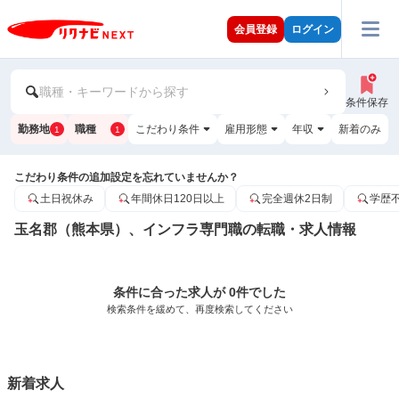
会員登録
ログイン
職種・キーワードから探す
条件保存
勤務地
職種
こだわり条件
雇用形態
年収
新着のみ
1
1
こだわり条件の追加設定を忘れていませんか？
土日祝休み
年間休日120日以上
完全週休2日制
学歴
玉名郡（熊本県）、インフラ専門職の転職・求人情報
条件に合った求人が 0件でした
検索条件を緩めて、再度検索してください
新着求人