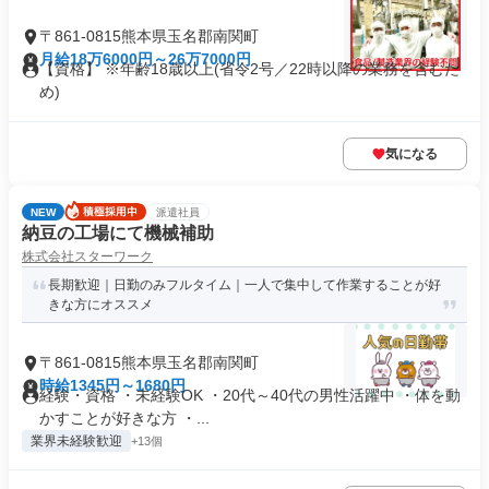
〒861-0815熊本県玉名郡南関町
月給18万6000円～26万7000円
【資格】 ※年齢18歳以上(省令2号／22時以降の業務を含むた
め)
気になる
NEW
派遣社員
納豆の工場にて機械補助
株式会社スターワーク
長期歓迎｜日勤のみフルタイム｜一人で集中して作業することが好
きな方にオススメ
〒861-0815熊本県玉名郡南関町
時給1345円～1680円
経験・資格 ・未経験OK ・20代～40代の男性活躍中 ・体を動
かすことが好きな方 ・...
業界未経験歓迎
+13個