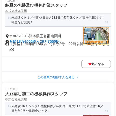
正社員
納豆の包装及び梱包作業スタッフ
株式会社丸美屋
未経験ＯＫ！／年間休日最大132日で希望休ＯＫ／賞与年2回や退
職金など充実！
〒861-0815熊本県玉名郡南関町
月給18万6000円～26万7000円
【資格】 ※年齢18歳以上(省令2号、22時以降の業務を含むた
め)
気になる
この企業の類似求人を見る
正社員
大豆蒸し加工の機械操作スタッフ
株式会社丸美屋
未経験OK！シンプル機械操作／年間休日最大117日で希望休OK／
賞与年2回や退職金など充...