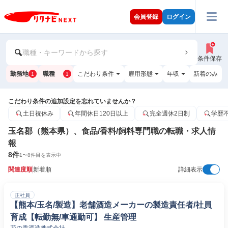
会員登録
ログイン
職種・キーワードから探す
条件保存
勤務地
職種
こだわり条件
雇用形態
年収
新着のみ
1
1
こだわり条件の追加設定を忘れていませんか？
土日祝休み
年間休日120日以上
完全週休2日制
学歴
玉名郡（熊本県）、食品/香料/飼料専門職の転職・求人情
報
8
件
1
〜
8
件目を表示中
関連度順
新着順
詳細表示
正社員
【熊本/玉名/製造】老舗酒造メーカーの製造責任者/社員
育成【転勤無/車通勤可】 生産管理