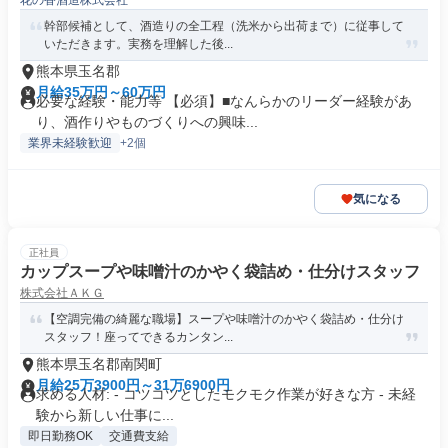
花の香酒造株式会社
幹部候補として、酒造りの全工程（洗米から出荷まで）に従事して
いただきます。実務を理解した後...
熊本県玉名郡
月給35万円～60万円
必要な経験・能力等 【必須】■なんらかのリーダー経験があ
り、酒作りやものづくりへの興味...
業界未経験歓迎
+2個
気になる
正社員
カップスープや味噌汁のかやく袋詰め・仕分けスタッフ
株式会社ＡＫＧ
【空調完備の綺麗な職場】スープや味噌汁のかやく袋詰め・仕分け
スタッフ！座ってできるカンタン...
熊本県玉名郡南関町
月給25万3900円～31万6900円
求める人材: - コツコツとしたモクモク作業が好きな方 - 未経
験から新しい仕事に...
即日勤務OK
交通費支給