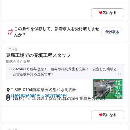
気になる
この条件を保存して、新着求人を受け取りませ
受け取る
んか？
正社員
豆腐工場での充填工程スタッフ
株式会社丸美屋
2026年7月給与改定！ 給与や福利厚生も充実！ 安定した業績と
経営基盤を誇る企業です！
〒865-0104熊本県玉名郡和水町内田
月給18万6000円～26万7000円
【資格】 ※18歳以上(22時以降の深夜業務を含む為)
気になる