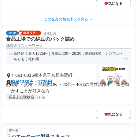
気になる
この企業の類似求人を見る
NEW
派遣社員
食品工場での納豆のパック詰め
株式会社スターワーク
高時給！最大1725円｜夜勤17:30～26:30｜未経験OK｜シンプル・
もくもく軽作業！
〒861-0815熊本県玉名郡南関町
時給1380円～1725円
経験・資格 ・未経験OK ・20代～40代の男性活躍中 ・体を動
かすことが好きな方 ・...
業界未経験歓迎
+15個
気になる
正社員
ラジエーターの製造スタッフ