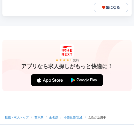
気になる
無料
アプリなら求人探しがもっと快適に！
転職・求人トップ
/
熊本県
/
玉名郡
/
小売販売/流通
/
女性が活躍中