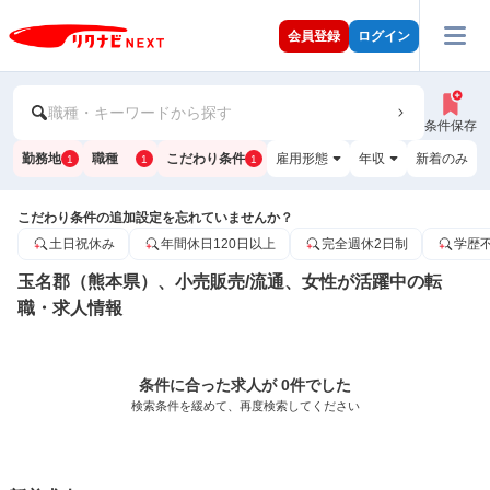
会員登録
ログイン
職種・キーワードから探す
条件保存
勤務地
職種
こだわり条件
雇用形態
年収
新着のみ
1
1
1
こだわり条件の追加設定を忘れていませんか？
土日祝休み
年間休日120日以上
完全週休2日制
学歴
玉名郡（熊本県）、小売販売/流通、女性が活躍中の転
職・求人情報
条件に合った求人が 0件でした
検索条件を緩めて、再度検索してください