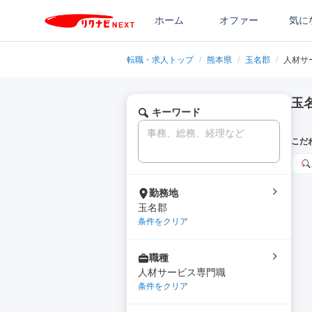
ホーム
オファー
気に
転職・求人トップ
/
熊本県
/
玉名郡
/
人材サ
玉
キーワード
こだ
勤務地
玉名郡
条件をクリア
職種
人材サービス専門職
条件をクリア