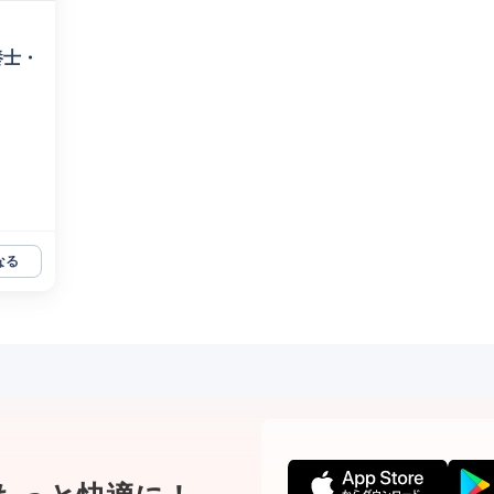
養士・
なる