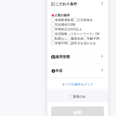
こだわり条件
人気の条件
未経験者歓迎
土日祝休み
完全週休2日制
年間休日120日以上
在宅勤務（リモートワーク）OK
転勤なし
服装自由
年齢不問
学歴不問
語学力を活かせる
雇用形態
年収
すべての条件をクリア
新着のみ
検索