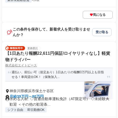
業界未経験歓迎
+19個
気になる
この条件を保存して、新着求人を受け取りませ
受け取る
んか？
業務委託
【1日あたり報酬22,611円保証/ロイヤリティなし】軽貨
物ドライバー
株式会社エイトピース
週払い、前払い可（規定あり）1日あたりの報酬3万円以上も目指
せる！車両貸出OK！（保険加入...
神奈川県横浜市保土ケ谷区
月給39万円～80万円
求める人材: ◇普通自動車運転免許（AT限定可） ◇未経験大
歓迎 ＜その他の歓迎条...
シフト自由
即日勤務OK