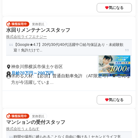
気になる
業務委託
水回りメンテナンススタッフ
株式会社ライフエナジー
【Google★4.7】20代/30代/40代活躍中◎給与保証あり・未経験歓
迎！免許だけで...
神奈川県横浜市保土ケ谷区
月給70万円～200万円
求める人材: 【必須】普通自動車免許 （AT限定可） ★ こんな
方が今活躍していま...
気になる
業務委託
マンションの受付スタッフ
株式会社うぇるねす
時間や場所に縛られることなく自由に働ける！セカンドライフ充