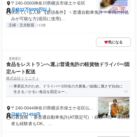
〒240-0000神奈川県横浜市保土ケ谷区
月給32万5000円以上
求めている人材 【必須条件】 ✨普通自動車免許 ✨車両の持込
みが可能な方(巡回に使用)...
主婦・主夫歓迎
+12個
気になる
業務委託
食品をレストランへ運ぶ普通免許の軽貨物ドライバー/固
定ルート配送
株式会社トリニティ
事業拡大のため、ドライバー100名の大募集／組織に属さず自由に
生きる／かるい食品を固定ルー...
〒240-0044神奈川県横浜市保土ケ谷区仏向
町
日給2万1450円
応募資格 ・要普通自動車免許(AT限定可) ・経験不問 ┗未経験
者も経験者もOK。 ...