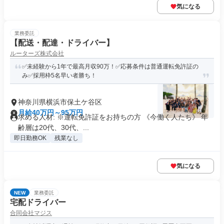
気になる
業務委託
【配送・配達・ドライバー】
ルーターズ株式会社
✅未経験から1年で最高月収90万！✅応募条件は普通運転免許証の
み✅採用枠5名早い者勝ち！
神奈川県横浜市保土ケ谷区
月給40万円～95万円
求める人材: ※運転免許証をお持ちの方 《今働く人たち》 年
齢層は20代、30代、...
即日勤務OK
残業なし
気になる
NEW
業務委託
宅配ドライバー
合同会社マジス