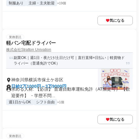
制服あり
主婦・主夫歓迎
+19個
気になる
業務委託
軽バン宅配ドライバー
株式会社Stratton Univation
副業OK｜週1日・夜だけ/土日だけ可｜直行直帰×日払い｜軽貨物ド
ライバー（普通免許でOK）
神奈川県横浜市保土ケ谷区
日給2万1000円～3万9000円
求める人材: 【必須】 普通自動車運転免許（AT限定可） 【歓
迎要件】 ・学歴不問...
週1日からOK
シフト自由
+1個
気になる
業務委託