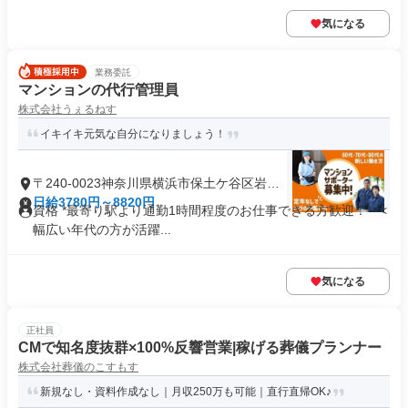
気になる
業務委託
マンションの代行管理員
株式会社うぇるねす
イキイキ元気な自分になりましょう！
〒240-0023神奈川県横浜市保土ケ谷区岩井
町
日給3780円～8820円
資格 *最寄り駅より通勤1時間程度のお仕事できる方歓迎！* *<
幅広い年代の方が活躍...
気になる
正社員
CMで知名度抜群×100%反響営業|稼げる葬儀プランナー
株式会社葬儀のこすもす
新規なし・資料作成なし｜月収250万も可能｜直行直帰OK♪