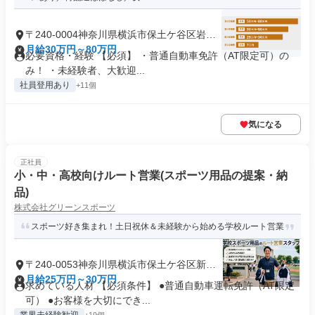
〒240-0004神奈川県横浜市保土ケ谷区岩間
町
月給30万円～80万円
必要資格・経験 【必須】 ・普通自動車免許（AT限定可）の
み！ ・未経験者、大歓迎...
社員登用あり
+11個
気になる
正社員
小・中・高校向けルート営業(スポーツ用品の提案・納
品)
株式会社グリーンスポーツ
スポーツ好き集まれ！土日祝休＆未経験から始める学校ルート営業
〒240-0053神奈川県横浜市保土ケ谷区新井
町
月給25万円～30万円
求めている人材 【必須条件】 ●普通自動車運転免許（AT限定
可） ●お客様を大切にでき...