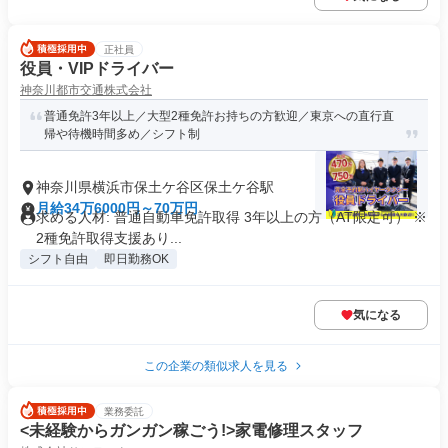
正社員
役員・VIPドライバー
神奈川都市交通株式会社
普通免許3年以上／大型2種免許お持ちの方歓迎／東京への直行直
帰や待機時間多め／シフト制
神奈川県横浜市保土ケ谷区保土ケ谷駅
月給34万6000円～70万円
求める人材: 普通自動車免許取得 3年以上の方（AT限定可） ※
2種免許取得支援あり...
シフト自由
即日勤務OK
気になる
この企業の類似求人を見る
業務委託
<未経験からガンガン稼ごう!>家電修理スタッフ