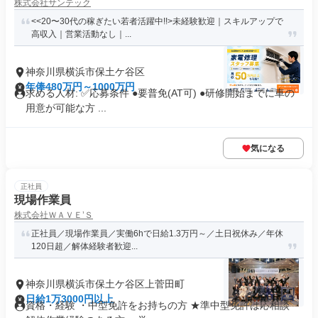
株式会社サンテック
<<20〜30代の稼ぎたい若者活躍中!!>未経験歓迎｜スキルアップで
高収入｜営業活動なし｜...
神奈川県横浜市保土ケ谷区
年俸480万円～1000万円
求める人材: ✅️応募条件 ●要普免(AT可) ●研修開始までに車の
用意が可能な方 ...
気になる
正社員
現場作業員
株式会社ＷＡＶＥ’Ｓ
正社員／現場作業員／実働6hで日給1.3万円～／土日祝休み／年休
120日超／解体経験者歓迎...
神奈川県横浜市保土ケ谷区上菅田町
日給1万3000円以上
資格・経験 ・中型免許をお持ちの方 ★準中型免許は応相談 ・