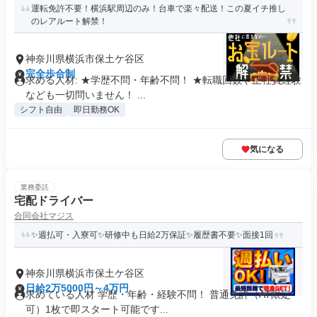
運転免許不要！横浜駅周辺のみ！台車で楽々配送！この夏イチ推し
のレアルート解禁！
神奈川県横浜市保土ケ谷区
完全歩合制
求める人材: ★学歴不問・年齢不問！ ★転職回数や正社員経験
なども一切問いません！ ...
シフト自由
即日勤務OK
気になる
業務委託
宅配ドライバー
合同会社マジス
✨週払可・入寮可✨研修中も日給2万保証✨履歴書不要✨面接1回
神奈川県横浜市保土ケ谷区
日給2万5000円～4万円
求めている人材 学歴・年齢・経験不問！ 普通免許（AT限定
可）1枚で即スタート可能です...