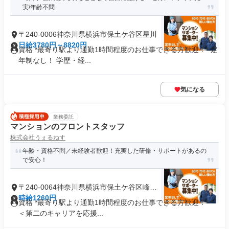
実/年齢不問
〒240-0006神奈川県横浜市保土ケ谷区星川
日給3780円～8820円
資格 *最寄り駅より通勤1時間程度のお仕事できる方歓迎！* 定
年制なし！ 学歴・経...
気になる
業務委託
マンションのフロントスタッフ
株式会社うぇるねす
年齢・資格不問／未経験者歓迎！充実した研修・サポートがあるの
で安心！
〒240-0064神奈川県横浜市保土ケ谷区峰岡
町
時給1260円
資格 *最寄り駅より通勤1時間程度のお仕事できる方歓迎！* *
＜第二のキャリアを応援...