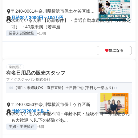
〒240-0061神奈川県横浜市保土ケ谷区峰沢
町
月給30万3000円～100万円
求めている人材 【応募条件】 ・普通自動車運転免許（AT限定
可） ・40歳未満（若年層...
業界未経験歓迎
+18個
気になる
業務委託
有名日用品の販売スタッフ
フィクスジャパン株式会社
【週1～未経験OK・直行直帰】土日祝中心 (平日も一部あり)
〒240-0053神奈川県横浜市保土ケ谷区新井
町
日給1万2000円以上
求めている人材 学歴不問・年齢不問・経験不問 ＊未経験さん
も大歓迎 ＼以下の経験があ...
主婦・主夫歓迎
+8個