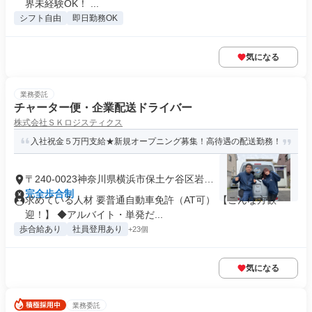
界未経験OK！ ...
シフト自由
即日勤務OK
気になる
業務委託
チャーター便・企業配送ドライバー
株式会社ＳＫロジスティクス
入社祝金５万円支給★新規オープニング募集！高待遇の配送勤務！
〒240-0023神奈川県横浜市保土ケ谷区岩井
町
完全歩合制
求めている人材 要普通自動車免許（AT可） 【こんな方歓
迎！】 ◆アルバイト・単発だ...
歩合給あり
社員登用あり
+23個
気になる
業務委託