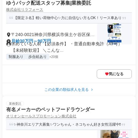
ゆうパック配送スタッフ募集|業務委託
株式会社リラフォース
【限定３名】軽い荷物中心✨力に自信ない方もOK！リース車あり
〒240-0021神奈川県横浜市保土ケ谷区保土
ケ谷町
月給30万円～90万円
求めている人材 【必須条件】 ・普通自動車免許（AT可）
【未経験歓迎】 ＼こんな...
制服あり
歩合給あり
+20個
気になる
この企業の類似求人を見る
業務委託
有名メーカーのペットフードラウンダー
オリオンセールスプロモーション株式会社
✨神奈川エリア大募集✨ワンちゃん・ネコちゃん好き女性活躍中❗