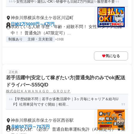
✨女性活躍中✨週払いOK✨研修中も日給2万円保証✨履歴書不要
神奈川県横浜市保土ケ谷区川辺町
日給2万5000円～4万円
求めている人材 学歴・年齢・経験不問！ 女性スタッフ活躍
中！！ 普通免許（AT限定可）...
制服あり
主婦・主夫歓迎
+19個
気になる
正社員
若手活躍中|安定して稼ぎたい方|普通免許のみでok|配送
ドライバー-S55Q/D
株式会社ＫＡＷＡＮＡＧＯ ＧＲＯＵＰ
【学歴経験不問｜若手が多数活躍中｜3ヶ月毎にキャリア＆給与U
P】社用車貸与ですぐ開始｜軽荷...
神奈川県横浜市保土ケ谷区西谷駅
月給50万円～70万円
求める人材: 《必須》 普通自動車運転免許（AT限定可） ★業