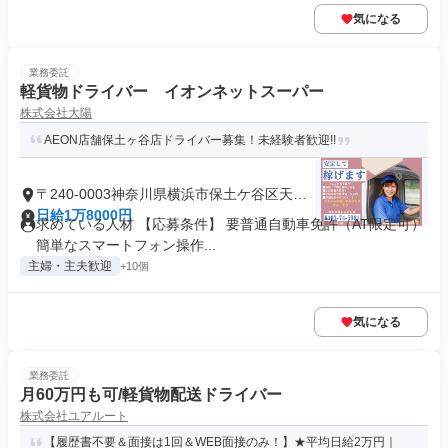
気になる
業務委託
軽貨物ドライバー イオンネットスーパー
株式会社大陽
AEON店舗保土ヶ谷店ドライバー募集！未経験者歓迎!!
〒240-0003神奈川県横浜市保土ケ谷区天王
町
日給1万8000円
求めている人材 【応募条件】 要普通自動車免許（AT限定可）
簡単なスマートフォン操作...
主婦・主夫歓迎
+10個
気になる
業務委託
月60万円も可/軽貨物配送ドライバー
株式会社ユアルート
【履歴書不要＆面接は1回＆WEB面接のみ！】★平均日給2万円｜