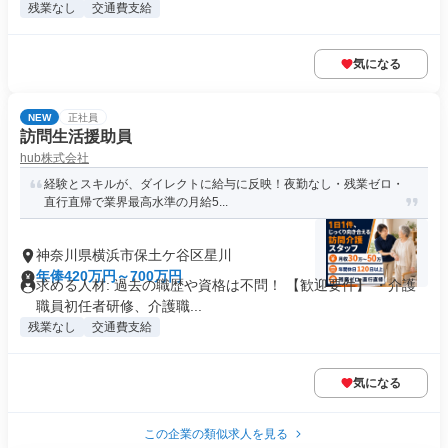
残業なし
交通費支給
気になる
NEW
正社員
訪問生活援助員
hub株式会社
経験とスキルが、ダイレクトに給与に反映！夜勤なし・残業ゼロ・
直行直帰で業界最高水準の月給5...
神奈川県横浜市保土ケ谷区星川
年俸420万円～700万円
求める人材: 過去の職歴や資格は不問！ 【歓迎要件】 ・介護
職員初任者研修、介護職...
残業なし
交通費支給
気になる
この企業の類似求人を見る