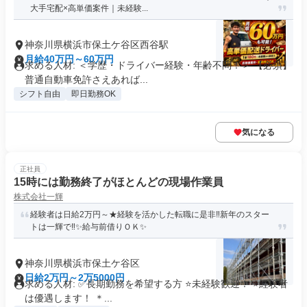
大手宅配×高単価案件｜未経験...
神奈川県横浜市保土ケ谷区西谷駅
月給40万円～60万円
求める人材: ＜学歴・ドライバー経験・年齢不問！＞ 【必須】
普通自動車免許さえあれば...
シフト自由
即日勤務OK
気になる
正社員
15時には勤務終了がほとんどの現場作業員
株式会社一輝
経験者は日給2万円～★経験を活かした転職に是非‼新年のスター
トは一輝で‼✨給与前借りＯＫ✨
神奈川県横浜市保土ケ谷区
日給2万円～2万5000円
求める人材: ✅長期勤務を希望する方 ⭐未経験歓迎！ ⭐経験者
は優遇します！ ＊...