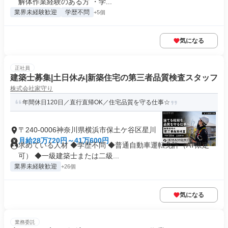
解体作業経験のある方 ・学...
業界未経験歓迎
学歴不問
+5個
気になる
正社員
建築士募集|土日休み|新築住宅の第三者品質検査スタッフ
株式会社家守り
年間休日120日／直行直帰OK／住宅品質を守る仕事☆
〒240-0006神奈川県横浜市保土ケ谷区星川
月給28万720円～41万600円
求めている人材 ◆学歴不問 ◆普通自動車運転免許（AT限定
可） ◆一級建築士または二級...
業界未経験歓迎
+26個
気になる
業務委託