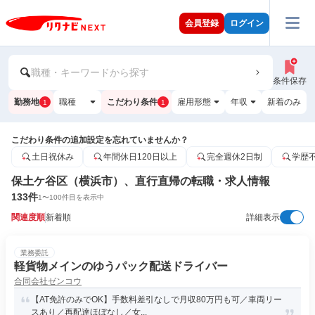
会員登録
ログイン
職種・キーワードから探す
条件保存
勤務地
職種
こだわり条件
雇用形態
年収
新着のみ
1
1
こだわり条件の追加設定を忘れていませんか？
土日祝休み
年間休日120日以上
完全週休2日制
学歴
保土ケ谷区（横浜市）、直行直帰の転職・求人情報
133
件
1
〜
100
件目を表示中
関連度順
新着順
詳細表示
業務委託
軽貨物メインのゆうパック配送ドライバー
合同会社ゼンコウ
【AT免許のみでOK】手数料差引なしで月収80万円も可／車両リー
スあり／再配達ほぼなし／女...