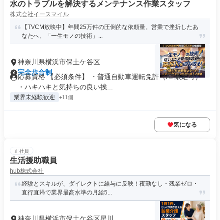
水のトラブルを解決するメンテナンス作業スタッフ
株式会社イースマイル
【TVCM放映中】年間25万件の圧倒的な依頼量。営業で挫折したあ
なたへ、「一生モノの技術」...
神奈川県横浜市保土ケ谷区
完全歩合制
応募資格 【必須条件】 ・普通自動車運転免許（AT限定可）
・ハキハキと気持ちの良い挨...
業界未経験歓迎
+11個
気になる
正社員
生活援助職員
hub株式会社
経験とスキルが、ダイレクトに給与に反映！夜勤なし・残業ゼロ・
直行直帰で業界最高水準の月給5...
神奈川県横浜市保土ケ谷区星川