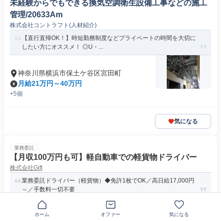
未経験からでもできる換気空調衛生設備工事などの施工
管理/20633Am
株式会社コントラフト(人材紹介)
【直行直帰OK！】時短勤務制度などプライベートの時間を大切に
したい方にオススメ！ ◎U・...
神奈川県横浜市保土ケ谷区宮田町
月給21万円～40万円
+5個
気になる
業務委託
【月収100万円も可】軽自動車での軽貨物ドライバー
株式会社Gift
業務委託ドライバー（軽貨物）◆免許1枚でOK／高日給17,000円
～／手数料一切不要
神奈川県横浜市保土ケ谷区
ホーム
オファー
気になる