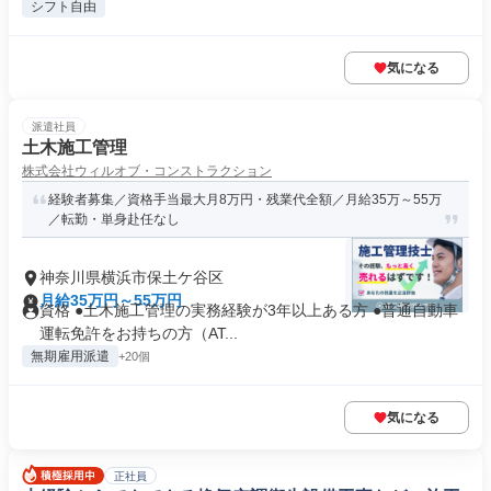
シフト自由
気になる
派遣社員
土木施工管理
株式会社ウィルオブ・コンストラクション
経験者募集／資格手当最大月8万円・残業代全額／月給35万～55万
／転勤・単身赴任なし
神奈川県横浜市保土ケ谷区
月給35万円～55万円
資格 ●土木施工管理の実務経験が3年以上ある方 ●普通自動車
運転免許をお持ちの方（AT...
無期雇用派遣
+20個
気になる
正社員