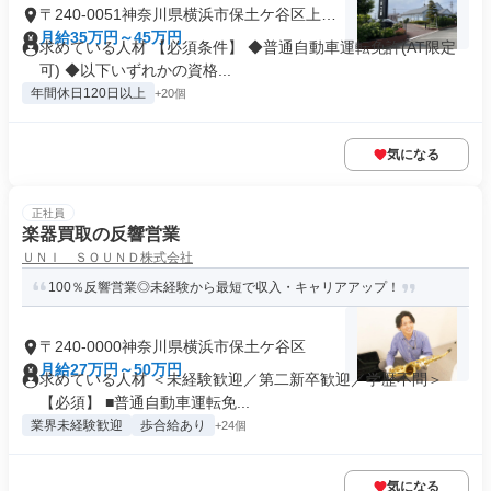
〒240-0051神奈川県横浜市保土ケ谷区上菅
田町
月給35万円～45万円
求めている人材 【必須条件】 ◆普通自動車運転免許(AT限定
可) ◆以下いずれかの資格...
年間休日120日以上
+20個
気になる
正社員
楽器買取の反響営業
ＵＮＩ ＳＯＵＮＤ株式会社
100％反響営業◎未経験から最短で収入・キャリアアップ！
〒240-0000神奈川県横浜市保土ケ谷区
月給27万円～50万円
求めている人材 ＜未経験歓迎／第二新卒歓迎／学歴不問＞
【必須】 ■普通自動車運転免...
業界未経験歓迎
歩合給あり
+24個
気になる