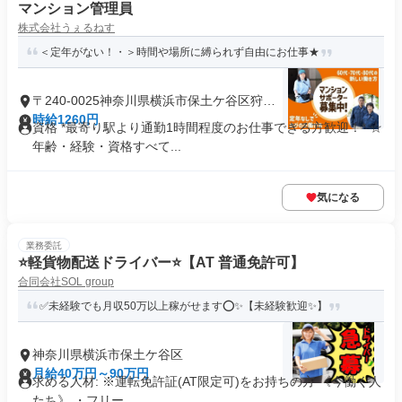
マンション管理員
株式会社うぇるねす
＜定年がない！・＞時間や場所に縛られず自由にお仕事★
〒240-0025神奈川県横浜市保土ケ谷区狩場
町
時給1260円
資格 *最寄り駅より通勤1時間程度のお仕事できる方歓迎！* ☆
年齢・経験・資格すべて...
気になる
業務委託
⭐️軽貨物配送ドライバー⭐️【AT 普通免許可】
合同会社SOL group
✅未経験でも月収50万以上稼がせます⭕✨【未経験歓迎✨】
神奈川県横浜市保土ケ谷区
月給40万円～90万円
求める人材: ※運転免許証(AT限定可)をお持ちの方 《今働く人
たち》 ・フリー...