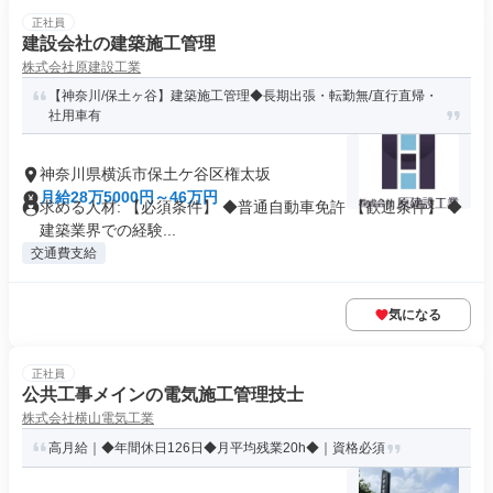
正社員
建設会社の建築施工管理
株式会社原建設工業
【神奈川/保土ヶ谷】建築施工管理◆長期出張・転勤無/直行直帰・
社用車有
神奈川県横浜市保土ケ谷区権太坂
月給28万5000円～46万円
求める人材: 【必須条件】 ◆普通自動車免許 【歓迎条件】 ◆
建築業界での経験...
交通費支給
気になる
正社員
公共工事メインの電気施工管理技士
株式会社横山電気工業
高月給｜◆年間休日126日◆月平均残業20h◆｜資格必須