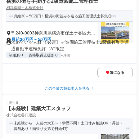
横浜の街を手掛ける2級造園施工管理技士
相武造園土木株式会社
月給30～50万円！横浜の街並みを造る施工管理技士募集◎
〒240-0003神奈川県横浜市保土ケ谷区天王
町
月給30万円～50万円
求めている人材 【必須】 ✅造園施工管理技士2級保有者 ✅普
通自動車運転免許（AT限定...
制服あり
資格取得支援あり
+31個
気になる
この企業の類似求人を見る
正社員
【未経験】建築大工スタッフ
株式会社谷口建設
未経験から一人前の大工へ！学歴不問！土日休み相談OK！昇給・
賞与あり！頑張り次第で日給4万...