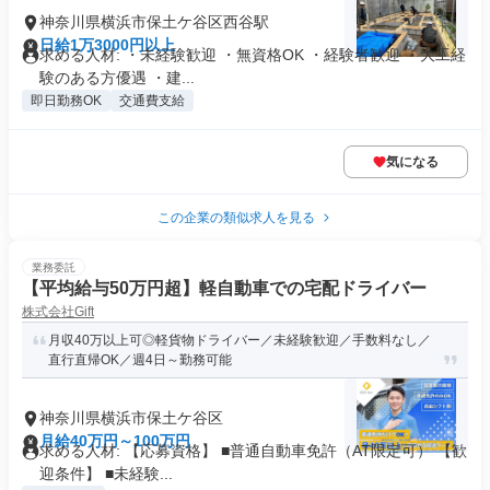
神奈川県横浜市保土ケ谷区西谷駅
日給1万3000円以上
求める人材: ・未経験歓迎 ・無資格OK ・経験者歓迎 ・大工経
験のある方優遇 ・建...
即日勤務OK
交通費支給
気になる
この企業の類似求人を見る
業務委託
【平均給与50万円超】軽自動車での宅配ドライバー
株式会社Gift
月収40万以上可◎軽貨物ドライバー／未経験歓迎／手数料なし／
直行直帰OK／週4日～勤務可能
神奈川県横浜市保土ケ谷区
月給40万円～100万円
求める人材: 【応募資格】 ■普通自動車免許（AT限定可） 【歓
迎条件】 ■未経験...