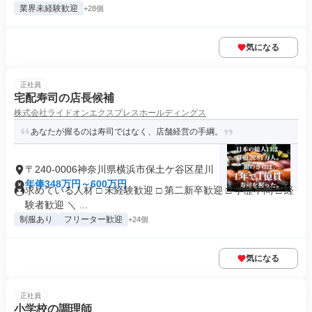
業界未経験歓迎
+28個
気になる
正社員
宅配寿司の店長候補
株式会社ライドオンエクスプレスホールディングス
あなたが握るのは寿司ではなく、店舗経営の手綱。
〒240-0006神奈川県横浜市保土ケ谷区星川
年俸348万円～600万円
求めている人材 □ 未経験歓迎 □ 第二新卒歓迎 □ 学歴不問 □ 経
験者歓迎 ＼ ...
制服あり
フリーター歓迎
+24個
気になる
正社員
小学校の調理師