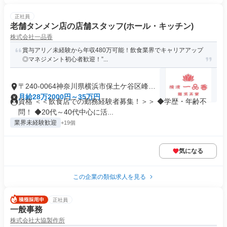
正社員
老舗タンメン店の店舗スタッフ(ホール・キッチン)
株式会社一品香
賞与アリ／未経験から年収480万可能！飲食業界でキャリアアップ
◎マネジメント初心者歓迎！”...
〒240-0064神奈川県横浜市保土ケ谷区峰岡
町
月給28万2000円～35万円
資格 ＜＜飲食店での勤務経験者募集！＞＞ ◆学歴・年齢不
問！ ◆20代～40代中心に活...
業界未経験歓迎
+19個
気になる
この企業の類似求人を見る
正社員
一般事務
株式会社大協製作所