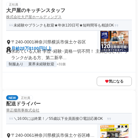
正社員
大戸屋のキッチンスタッフ
株式会社大戸屋ホールディングス
未経験やブランクも歓迎★年休120日可★短時間等も相談OK
〒240-0001神奈川県横浜市保土ケ谷区
月給28万8100円以上
求めている人材 学歴･経験･資格一切不問！ 主婦(夫)さん、ブ
ランクがある方、第二新卒...
制服あり
業界未経験歓迎
+31個
気になる
NEW
正社員
配送ドライバー
華正樓商事株式会社
＼16:00には終業！／55歳以下全員面接◎電話応募OK
〒240-0061神奈川県横浜市保土ケ谷区峰沢