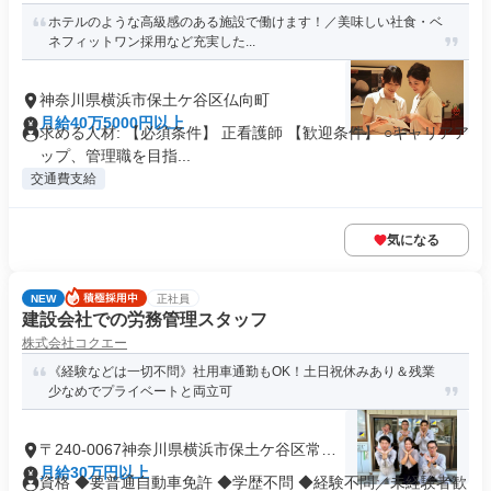
ホテルのような高級感のある施設で働けます！／美味しい社食・ベ
ネフィットワン採用など充実した...
神奈川県横浜市保土ケ谷区仏向町
月給40万5000円以上
求める人材: 【必須条件】 正看護師 【歓迎条件】 ○キャリアア
ップ、管理職を目指...
交通費支給
気になる
NEW
正社員
建設会社での労務管理スタッフ
株式会社コクエー
《経験などは一切不問》社用車通勤もOK！土日祝休みあり＆残業
少なめでプライベートと両立可
〒240-0067神奈川県横浜市保土ケ谷区常盤
台
月給30万円以上
資格 ◆要普通自動車免許 ◆学歴不問 ◆経験不問／未経験者歓