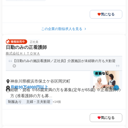
気になる
この企業の類似求人を見る
正社員
日勤のみの正看護師
株式会社ＨＩＴＯＷＡ
【日勤のみの施設看護師／正社員】介護施設が未経験の方も大歓迎
◎
神奈川県横浜市保土ケ谷区岡沢町
月給30万4000円以上
経験・資格 ※65歳未満の方を募集(定年が65歳) ※正看護師の
方 (准看護師の方も募...
制服あり
主婦・主夫歓迎
+14個
気になる