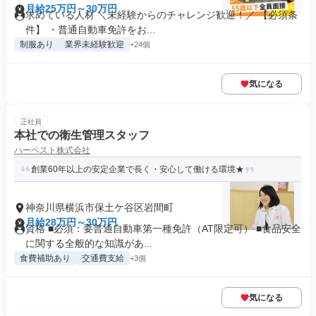
町
月給25万円～30万円
求めている人材 ＼未経験からのチャレンジ歓迎！／ 【必須条
件】 ・普通自動車免許をお...
制服あり
業界未経験歓迎
+24個
気になる
正社員
本社での衛生管理スタッフ
ハーベスト株式会社
創業60年以上の安定企業で長く・安心して働ける環境★
神奈川県横浜市保土ケ谷区岩間町
月給28万円～30万円
資格 ■必須：要普通自動車第一種免許（AT限定可） ■食品安全
に関する全般的な知識があ...
食費補助あり
交通費支給
+3個
気になる