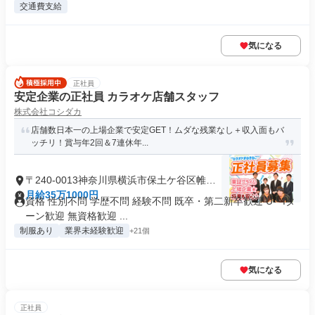
交通費支給
気になる
正社員
安定企業の正社員 カラオケ店舗スタッフ
株式会社コシダカ
店舗数日本一の上場企業で安定GET！ムダな残業なし＋収入面もバ
ッチリ！賞与年2回＆7連休年...
〒240-0013神奈川県横浜市保土ケ谷区帷子
町
月給35万1000円
資格 性別不問 学歴不問 経験不問 既卒・第二新卒歓迎 U・Iタ
ーン歓迎 無資格歓迎 ...
制服あり
業界未経験歓迎
+21個
気になる
正社員