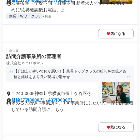
町
月給27万4000円～31万5000円
応募条件 ・学歴不問 ・経験不問 新着求人です。ご応募はお早
めに!応募確認後お電話、ま...
副業・WワークOK
+16個
気になる
正社員
訪問介護事業所の管理者
株式会社ネコロボマン
【介護士が稼いで何が悪い！】業界トップクラスの給与を実現／資
格と経験をより良い現場で活かせ...
〒240-0035神奈川県横浜市保土ケ谷区今井
町
月給37万8000円～43万8000円
求める人物像 0事業所を、100事業所にしたい人。 閉鎖が激増
している訪問介護に、もう...
気になる