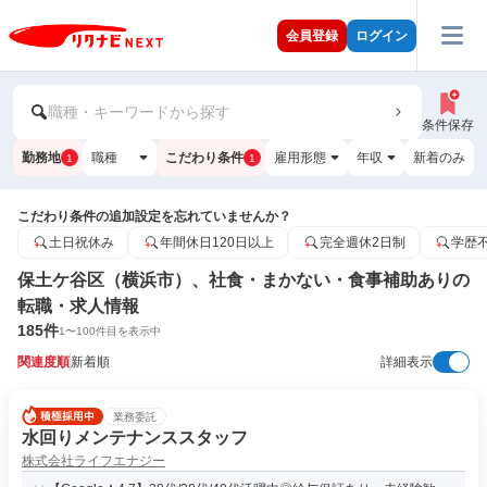
会員登録
ログイン
職種・キーワードから探す
条件保存
勤務地
職種
こだわり条件
雇用形態
年収
新着のみ
1
1
こだわり条件の追加設定を忘れていませんか？
土日祝休み
年間休日120日以上
完全週休2日制
学歴
保土ケ谷区（横浜市）、社食・まかない・食事補助ありの
転職・求人情報
185
件
1
〜
100
件目を表示中
関連度順
新着順
詳細表示
業務委託
水回りメンテナンススタッフ
株式会社ライフエナジー