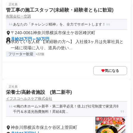
正社員
管工事の施工スタッフ(未経験・経験者ともに歓迎)
有限会社一空調
あなたの「チャレンジ精神」を、全力でサポートします！
〒240-0061神奈川県横浜市保土ケ谷区峰沢町
月給25万円～50万円
求めている人材 【未経験の方へ】 入社後3ヶ月は先輩社員と
一緒に現場に入り、道具の使い...
フリーター歓迎
+22個
気になる
正社員
栄養士/高齢者施設 (第二新卒)
イフスコヘルスケア株式会社
≪梅の木ホーム≫新卒・第二新卒必見！借上げ社宅制度で家賃月8
千円＆水道光熱費無料！昇給&賞...
神奈川県横浜市保土ケ谷区上菅田町