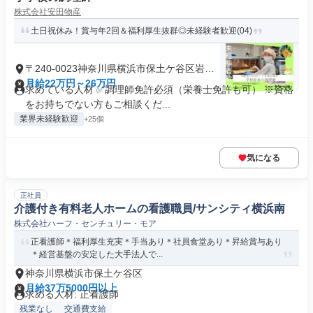
株式会社安田物産
土日祝休み！賞与年2回＆福利厚生抜群◎未経験者歓迎(04)
〒240-0023神奈川県横浜市保土ケ谷区岩井
町
月給22万円～26万円
求めている人材 ✅調理師免許必須（栄養士免許も可） ※資格
をお持ちでない方もご相談くだ...
業界未経験歓迎
+25個
気になる
正社員
介護付き有料老人ホームの看護職員/サンシティ横浜南
株式会社ハーフ・センチュリー・モア
正看護師＊福利厚生充実＊手当あり＊社員食堂あり＊昇給賞与あり
＊経営基盤の安定した大手法人で...
神奈川県横浜市保土ケ谷区
月給37万5000円以上
求める人材: 正看護師
残業なし
交通費支給