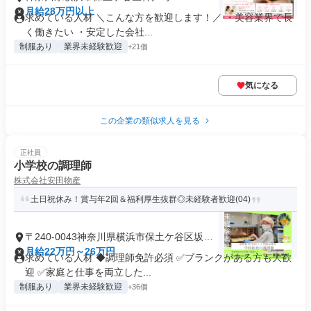
月給28万円以上
求めている人材 ＼こんな方を歓迎します！／ ・美容業界で長
く働きたい ・安定した会社...
制服あり
業界未経験歓迎
+21個
気になる
この企業の類似求人を見る
正社員
小学校の調理師
株式会社安田物産
土日祝休み！賞与年2回＆福利厚生抜群◎未経験者歓迎(04)
〒240-0043神奈川県横浜市保土ケ谷区坂本
町
月給22万円～26万円
求めている人材 ◆調理師免許必須 ✅ブランクがある方も大歓
迎 ✅家庭と仕事を両立した...
制服あり
業界未経験歓迎
+36個