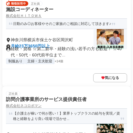
正社員
施設コーディネーター
株式会社ＨＩＴＯＷＡ
日勤のみ◎お客様やそのご家族のご相談に対応して頂きます♪
神奈川県横浜市保土ケ谷区岡沢町
月給23万3650円以上
経験・資格 ☆第二新卒・経験の浅い若手の方も歓迎！ ☆40
代・50代・60代前半位まで...
制服あり
主婦・主夫歓迎
+14個
気になる
正社員
訪問介護事業所のサービス提供責任者
株式会社ネコロボマン
【介護士が稼いで何が悪い！】業界トップクラスの給与を実現／資
格と経験をより良い現場で活かせ...