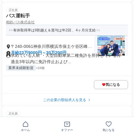
正社員
バス運転手
相鉄バス株式会社
有休取得率は9割越え＆賞与は年2回 、4ヶ月分支給
〒240-0061神奈川県横浜市保土ケ谷区峰沢
町
月給23万9000円～30万200円
求めている人材 ・大型自動車第二種免許を所持している方 ・
過去3年以内に免許停止および...
業界未経験歓迎
+24個
気になる
この企業の類似求人を見る
正社員
和食 調理師 入居者専用レストラン
株式会社オリンピア
ホーム
オファー
気になる
【高収入！年収600万円も目指せる！】残業少★深夜業なしでワー