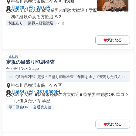
神奈川県横浜市保土ケ谷区川辺町
月給28万円～35万円
求めている人材 飲食業界未経験大歓迎！学歴不問 ※飲食店勤
務の経験のある方歓迎 ※2...
制服あり
業界未経験歓迎
+23個
気になる
正社員
定規の目盛り印刷検査
合同会社Next Stage
《賞与年2回》定規の目盛り印刷検査／年間を通じて安定した収入
神奈川県横浜市保土ケ谷区
月給34万円～38万5000円
求める人材: ■製造未経験の方大歓迎■ ◎業界未経験OK ◎コツ
コツ働きたい方 学歴...
即日勤務OK
交通費支給
気になる