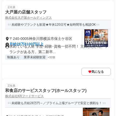
正社員
大戸屋の店舗スタッフ
株式会社大戸屋ホールディングス
未経験やブランクも歓迎★年休120日可★短時間等も相談OK
〒240-0005神奈川県横浜市保土ケ谷区
月給28万8100円以上
求めている人材 学歴･経験･資格一切不問！ 主婦(夫)さん、ブ
ランクがある方、第二新卒...
制服あり
業界未経験歓迎
+32個
気になる
正社員
和食店のサービススタッフ(ホールスタッフ)
株式会社KRフードサービス
未経験も月給28万円～／プライム上場グループで安定と挑戦を！