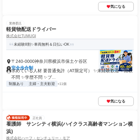
気になる
業務委託
軽貨物配送ドライバー
株式会社TUMUGI
未経験8割✨車両無料＆日払いOK
〒240-0000神奈川県横浜市保土ケ谷区
完全歩合制
求めている人材 要普通免許（AT限定可） ✨未経験歓迎 ✨経験
不問 ✨学歴不問 ✨ブ...
制服あり
主婦・主夫歓迎
+11個
気になる
正社員
看護師 サンシティ横浜(ハイクラス高齢者マンション横
浜)
株式会社ハーフ・センチュリー・モア