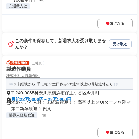
交通費支給
気になる
この条件を保存して、新着求人を受け取りませ
受け取る
んか？
正社員
製造作業員
株式会社大協製作所
✅未経験から“手に職”✅土日休み✅8連休以上の長期連休あり
〒240-0035神奈川県横浜市保土ケ谷区今井町
月給22万5000円～28万5000円
求めている人材 ✅未経験歓迎！ ✅高卒以上 ✅UIターン歓迎 ✅
第二新卒歓迎 ＼例え...
業界未経験歓迎
+17個
気になる