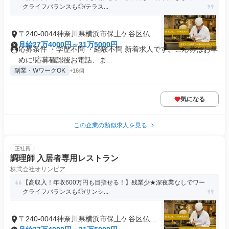
クライフバランスも◎/テラス...
〒240-0044神奈川県横浜市保土ケ谷区仏向
町
月給27万4000円～31万5000円
応募条件 ・学歴不問 ・経験不問 新着求人です。ご応募はお早
めに!応募確認後お電話、ま...
副業・WワークOK
+16個
気になる
この企業の類似求人を見る
正社員
調理師 入居者専用レストラン
株式会社オリンピア
【高収入！年収600万円も目指せる！】残業少★深夜業なしでワー
クライフバランスも◎/サンシ...
〒240-0044神奈川県横浜市保土ケ谷区仏向