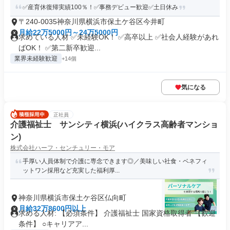
✅産育休復帰実績100％！✅事務デビュー歓迎✅土日休み
〒240-0035神奈川県横浜市保土ケ谷区今井町
月給22万5000円～24万5000円
求めている人材 ✅未経験OK！ ✅高卒以上 ✅社会人経験があれ
ばOK！ ✅第二新卒歓迎...
業界未経験歓迎
+14個
気になる
正社員
介護福祉士 サンシティ横浜(ハイクラス高齢者マンショ
ン)
株式会社ハーフ・センチュリー・モア
手厚い人員体制で介護に専念できます◎／美味しい社食・ベネフィ
ットワン採用など充実した福利厚...
神奈川県横浜市保土ケ谷区仏向町
月給32万8600円以上
求める人材: 【必須条件】 介護福祉士 国家資格取得者 【歓迎
条件】 ○キャリアア...