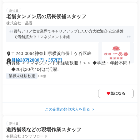
正社員
老舗タンメン店の店長候補スタッフ
株式会社一品香
賞与アリ／飲食業界でキャリアアップしたい方大歓迎◎ 安定基盤
で店舗拡大中！マネジメント未経...
〒240-0064神奈川県横浜市保土ケ谷区峰岡
町
月給28万2000円～35万円
資格 ＜＜マネジメント未経験歓迎！＞＞ ◆学歴・年齢不問！
◆20代30代40代に活躍...
業界未経験歓迎
+20個
気になる
この企業の類似求人を見る
正社員
道路舗装などの現場作業スタッフ
有限会社ミツザワロード