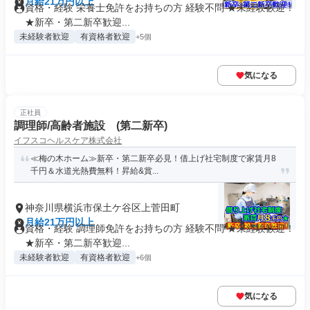
月給21万円以上
資格・経験 栄養士免許をお持ちの方 経験不問 ★未経験歓迎！
★新卒・第二新卒歓迎...
未経験者歓迎
有資格者歓迎
+5個
気になる
正社員
調理師/高齢者施設 (第二新卒)
イフスコヘルスケア株式会社
≪梅の木ホーム≫新卒・第二新卒必見！借上げ社宅制度で家賃月8
千円＆水道光熱費無料！昇給&賞...
神奈川県横浜市保土ケ谷区上菅田町
月給21万円以上
資格・経験 調理師免許をお持ちの方 経験不問 ★未経験歓迎！
★新卒・第二新卒歓迎...
未経験者歓迎
有資格者歓迎
+6個
気になる