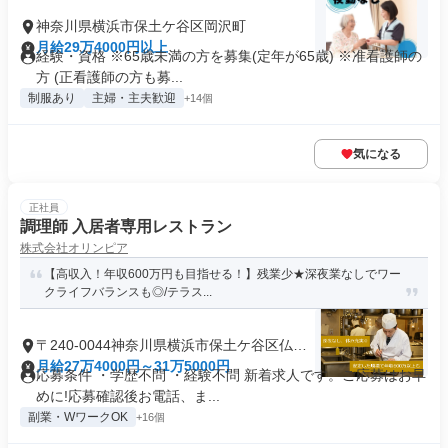
神奈川県横浜市保土ケ谷区岡沢町
月給29万4000円以上
経験・資格 ※65歳未満の方を募集(定年が65歳) ※准看護師の
方 (正看護師の方も募...
制服あり
主婦・主夫歓迎
+14個
気になる
正社員
調理師 入居者専用レストラン
株式会社オリンピア
【高収入！年収600万円も目指せる！】残業少★深夜業なしでワー
クライフバランスも◎/テラス...
〒240-0044神奈川県横浜市保土ケ谷区仏向
町
月給27万4000円～31万5000円
応募条件 ・学歴不問 ・経験不問 新着求人です。ご応募はお早
めに!応募確認後お電話、ま...
副業・WワークOK
+16個