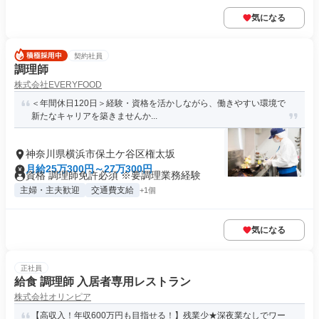
気になる
契約社員
調理師
株式会社EVERYFOOD
＜年間休日120日＞経験・資格を活かしながら、働きやすい環境で
新たなキャリアを築きませんか...
神奈川県横浜市保土ケ谷区権太坂
月給25万300円～27万300円
資格 調理師免許必須 ※要調理業務経験
主婦・主夫歓迎
交通費支給
+1個
気になる
正社員
給食 調理師 入居者専用レストラン
株式会社オリンピア
【高収入！年収600万円も目指せる！】残業少★深夜業なしでワー