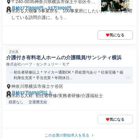
〒240-0035神奈川県横浜市保土ケ谷区今井
町
月給27万8000円～33万3000円
求める人物像 0事業所を、100事業所にしたい人。 閉鎖が激増
している訪問介護に、もう...
気になる
正社員
介護付き有料老人ホームの介護職員/サンシティ横浜
株式会社ハーフ・センチュリー・モア
初任者研修以上＊マイカー通勤OK＊昇給賞与あり＊社保完備＊福
利厚生充実＊手当充実＊年間休日...
神奈川県横浜市保土ケ谷区
月給32万6050円以上
求める人材: 初任者研修/実務者研修/介護福祉士
残業なし
交通費支給
気になる
この企業の類似求人を見る