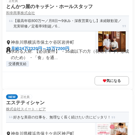
正社員
とんかつ屋のキッチン・ホールスタッフ
和幸商事株式会社
【最高年収800万〜／月8日〜9休み・深夜営業なし】未経験歓迎／
充実研修／定着率9割超／6...
神奈川県横浜市保土ケ谷区岩井町
月給24万2320円～25万7200円
求める人材: 【必須要件】 ・35歳以下の方（長期キャリア形成
のため） ・「食」を通...
交通費支給
気になる
NEW
正社員
エステティシャン
株式会社スイート・ピア
好きな美容の仕事を、無理なく長く続けたい方にピッタリ！
神奈川県横浜市保土ケ谷区神戸町