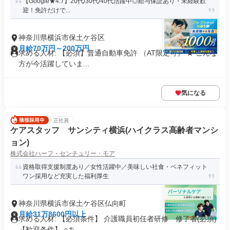
【Google★4.7】20代/30代/40代活躍中◎給与保証あり・未経験歓
迎！免許だけで...
神奈川県横浜市保土ケ谷区
月給70万円～200万円
求める人材: 【必須】普通自動車免許 （AT限定可） ★ こんな
方が今活躍していま...
気になる
正社員
ケアスタッフ サンシティ横浜(ハイクラス高齢者マンシ
ョン)
株式会社ハーフ・センチュリー・モア
資格取得支援制度あり／女性活躍中／美味しい社食・ベネフィット
ワン採用など充実した福利厚生
神奈川県横浜市保土ケ谷区仏向町
月給31万8600円以上
求める人材: 【必須条件】 介護職員初任者研修 修了者(必須)
【歓迎条件】 ○キ...