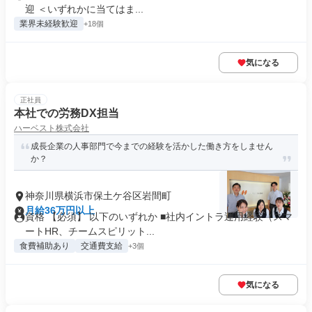
迎 ＜いずれかに当てはま...
業界未経験歓迎
+18個
気になる
正社員
本社での労務DX担当
ハーベスト株式会社
成長企業の人事部門で今までの経験を活かした働き方をしません
か？
神奈川県横浜市保土ケ谷区岩間町
月給36万円以上
資格 【必須】 以下のいずれか ■社内イントラ運用経験（スマ
ートHR、チームスピリット...
食費補助あり
交通費支給
+3個
気になる