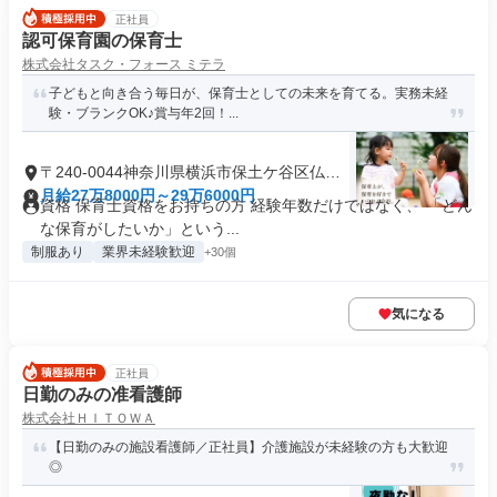
正社員
認可保育園の保育士
株式会社タスク・フォース ミテラ
子どもと向き合う毎日が、保育士としての未来を育てる。実務未経
験・ブランクOK♪賞与年2回！...
〒240-0044神奈川県横浜市保土ケ谷区仏向
町
月給27万8000円～29万6000円
資格 保育士資格をお持ちの方 経験年数だけではなく、 「どん
な保育がしたいか」という...
制服あり
業界未経験歓迎
+30個
気になる
正社員
日勤のみの准看護師
株式会社ＨＩＴＯＷＡ
【日勤のみの施設看護師／正社員】介護施設が未経験の方も大歓迎
◎