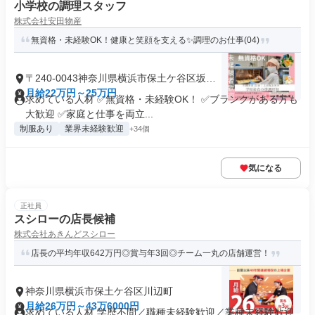
小学校の調理スタッフ
株式会社安田物産
無資格・未経験OK！健康と笑顔を支える✨調理のお仕事(04)
〒240-0043神奈川県横浜市保土ケ谷区坂本
町
月給22万円～25万円
求めている人材 ✅無資格・未経験OK！ ✅ブランクがある方も
大歓迎 ✅家庭と仕事を両立...
制服あり
業界未経験歓迎
+34個
気になる
正社員
スシローの店長候補
株式会社あきんどスシロー
店長の平均年収642万円◎賞与年3回◎チーム一丸の店舗運営！
神奈川県横浜市保土ケ谷区川辺町
月給26万円～43万6000円
求めている人材 学歴不問／職種未経験歓迎／業種未経験歓迎