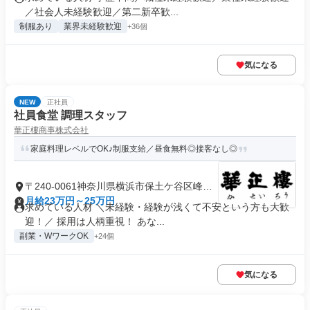
／社会人未経験歓迎／第二新卒歓...
制服あり
業界未経験歓迎
+36個
気になる
NEW
正社員
社員食堂 調理スタッフ
華正樓商事株式会社
家庭料理レベルでOK♪制服支給／昼食無料◎接客なし◎
〒240-0061神奈川県横浜市保土ケ谷区峰沢
町
月給23万円～25万円
求めている人材 ＼未経験・経験が浅くて不安という方も大歓
迎！／ 採用は人柄重視！ あな...
副業・WワークOK
+24個
気になる