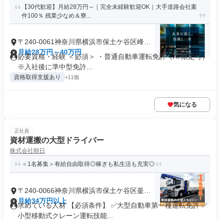
【30代歓迎】月給28万円～｜完全未経験歓迎OK｜大手道路会社案
件100％ 残業少なめ＆寮...
〒240-0061神奈川県横浜市保土ケ谷区峰沢
町
月給28万円～40万円
必要資格・経験 ＜必須＞ ・普通自動車運転免許（AT限定可）
※入社後に準中型免許...
資格取得支援あり
+11個
気になる
正社員
資材運搬の大型ドライバー
株式会社朝日
＜1名募集＞有給自由取得◎稼ぎも私生活も充実◎
〒240-0066神奈川県横浜市保土ケ谷区釜台
町
月給34万円以上
求めている人材 【必須条件】 ✅大型自動車第一種運転免許 ✅
小型移動式クレーン運転技能...