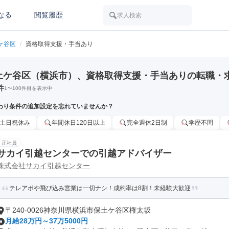
なる
閲覧履歴
求人検索
ケ谷区
/
資格取得支援・手当あり
土ケ谷区（横浜市）、資格取得支援・手当ありの転職・
件
1
〜
100
件目を表示中
わり条件の追加設定を忘れていませんか？
土日祝休み
年間休日120日以上
完全週休2日制
学歴不問
正社員
サカイ引越センターでの引越アドバイザー
株式会社サカイ引越センター
テレアポや飛び込み営業は一切ナシ！成約率は8割！未経験大歓迎
〒240-0026神奈川県横浜市保土ケ谷区権太坂
月給28万円～37万5000円