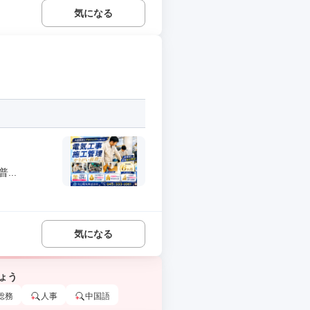
気になる
..
気になる
ょう
総務
人事
中国語