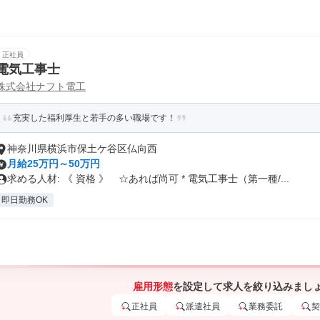
正社員
電気工事士
株式会社ナフト電工
充実した福利厚生と若手の多い職場です！
神奈川県横浜市保土ケ谷区仏向西
月給25万円～50万円
求める人材: 《 資格 》 ☆あれば尚可 * 電気工事士（第一種/...
即日勤務OK
雇用形態
を設定して求人を絞り込みまし
正社員
派遣社員
業務委託
契