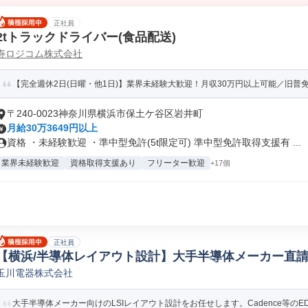
正社員
2tトラックドライバー(食品配送)
寿ロジコム株式会社
【完全週休2日(日曜・他1日)】業界未経験大歓迎！月収30万円以上可能／旧普免
〒240-0023神奈川県横浜市保土ケ谷区岩井町
月給30万3649円以上
資格 ・未経験歓迎 ・準中型免許(5t限定可) 準中型免許取得支援有 ...
業界未経験歓迎
資格取得支援あり
フリーター歓迎
+17個
正社員
【横浜/半導体レイアウト設計】大手半導体メーカー直請け/
玉川電器株式会社
アウト設計/配線設計
大手半導体メーカー向けのLSIレイアウト設計をお任せします。Cadence等のED