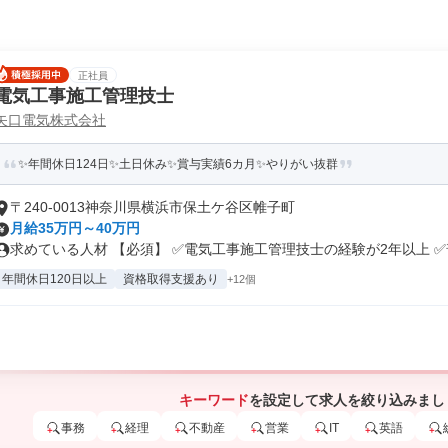
正社員
電気工事施工管理技士
矢口電気株式会社
✨年間休日124日✨土日休み✨賞与実績6カ月✨やりがい抜群
〒240-0013神奈川県横浜市保土ケ谷区帷子町
月給35万円～40万円
求めている人材 【必須】 ✅電気工事施工管理技士の経験が2年以上 ✅普.
年間休日120日以上
資格取得支援あり
+12個
キーワード
を設定して求人を絞り込みまし
事務
経理
不動産
営業
IT
英語