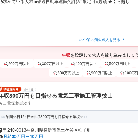
求めている人材 ■普通自動車運転免許(AT限定可)/必須 ★引っ越し...
この企業の類似求人を見る
年収
を設定して求人を絞り込みましょ
200万円以上
300万円以上
400万円以上
500万円以上
800万円以上
900万円以上
1000
正社員
年収800万円も目指せる電気工事施工管理技士
矢口電気株式会社
年間休日124日⭐年収800万円も目指せる環境✨
〒240-0013神奈川県横浜市保土ケ谷区帷子町
月給35万円～40万円