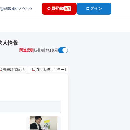
会員登録
ログイン
転職成功ノウハウ
無料
求人情報
関連度順
新着順
詳細表示
未経験者歓迎
在宅勤務（リモートワーク）OK
家賃補助・住宅手当