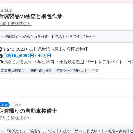
派遣社員
金属製品の検査と梱包作業
三陽工業株式会社
未経験から始められる検査・梱包のお仕事です！/正横
〒240-0023神奈川県横浜市保土ケ谷区岩井町
月給19万6000円～40万円
求めている人材 ・学歴不問 ・未経験者歓迎 パートやアルバイト、日雇.
業界未経験歓迎
無期雇用派遣
年間休日120日以上
+20個
NEW
正社員
定時帰りの自動車整備士
平和交通株式会社
「残業なし」「接客なし」でも【31歳で年収500万円実績！】／社宅＆家賃補