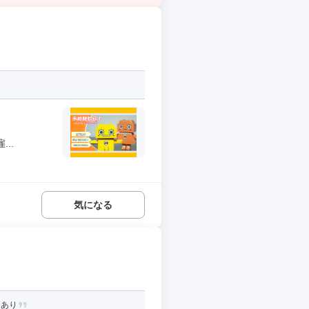
..
気になる
助あり