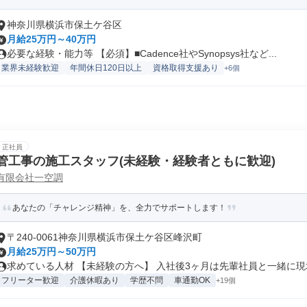
神奈川県横浜市保土ケ谷区
月給25万円～40万円
必要な経験・能力等 【必須】■Cadence社やSynopsys社など...
業界未経験歓迎
年間休日120日以上
資格取得支援あり
+6個
正社員
管工事の施工スタッフ(未経験・経験者ともに歓迎)
有限会社一空調
あなたの「チャレンジ精神」を、全力でサポートします！
〒240-0061神奈川県横浜市保土ケ谷区峰沢町
月給25万円～50万円
求めている人材 【未経験の方へ】 入社後3ヶ月は先輩社員と一緒に現場
フリーター歓迎
介護休暇あり
学歴不問
車通勤OK
+19個