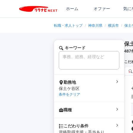
ホーム
オファー
気に
転職・求人トップ
/
神奈川県
/
横浜市
/
保土
保
キーワード
487
こだ
勤務地
保土ケ谷区
条件をクリア
職種
こだわり条件
資格取得支援・手当あり