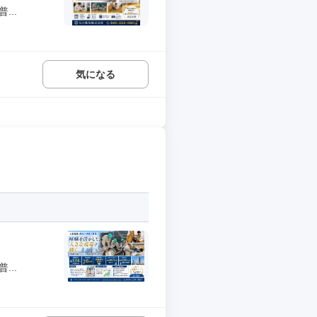
..
気になる
..