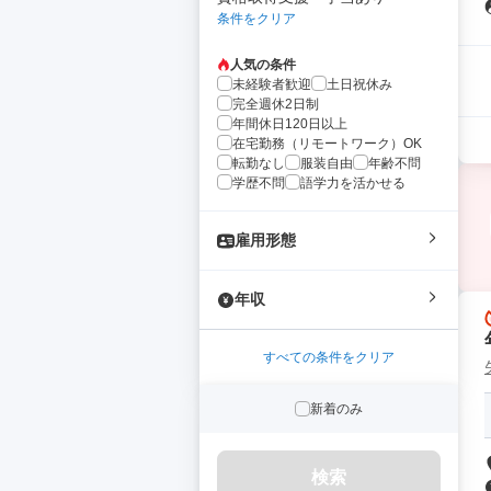
条件をクリア
人気の条件
未経験者歓迎
土日祝休み
完全週休2日制
年間休日120日以上
在宅勤務（リモートワーク）OK
転勤なし
服装自由
年齢不問
学歴不問
語学力を活かせる
雇用形態
年収
すべての条件をクリア
新着のみ
検索