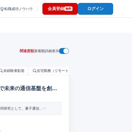
会員登録
ログイン
転職成功ノウハウ
無料
関連度順
新着順
詳細表示
未経験者歓迎
在宅勤務（リモートワーク）OK
家賃補助・住宅手当
で未来の通信基盤を創る
研究として、量子通信...