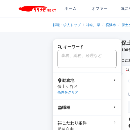
ホーム
オファー
気に
転職・求人トップ
/
神奈川県
/
横浜市
/
保土
保
キーワード
100
こだ
勤務地
保土ケ谷区
条件をクリア
職種
こだわり条件
服装自由