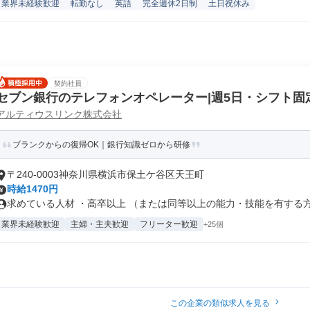
業界未経験歓迎
転勤なし
英語
完全週休2日制
土日祝休み
契約社員
セブン銀行のテレフォンオペレーター|週5日・シフト固
アルティウスリンク株式会社
ブランクからの復帰OK｜銀行知識ゼロから研修
〒240-0003神奈川県横浜市保土ケ谷区天王町
時給1470円
求めている人材 ・高卒以上 （または同等以上の能力・技能を有する方） 
業界未経験歓迎
主婦・主夫歓迎
フリーター歓迎
+25個
この企業の類似求人を見る