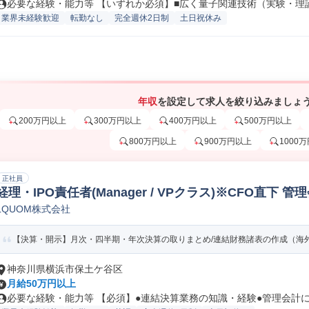
必要な経験・能力等 【いずれか必須】■広く量子関連技術（実験・理論）
業界未経験歓迎
転勤なし
完全週休2日制
土日祝休み
年収
を設定して求人を絞り込みましょ
200万円以上
300万円以上
400万円以上
500万円以上
800万円以上
900万円以上
1000
正社員
経理・IPO責任者(Manager / VPクラス)※CFO直下 管
LQUOM株式会社
【決算・開示】月次・四半期・年次決算の取りまとめ/連結財務諸表の作成（海外子
神奈川県横浜市保土ケ谷区
月給50万円以上
必要な経験・能力等 【必須】●連結決算業務の知識・経験●管理会計に関