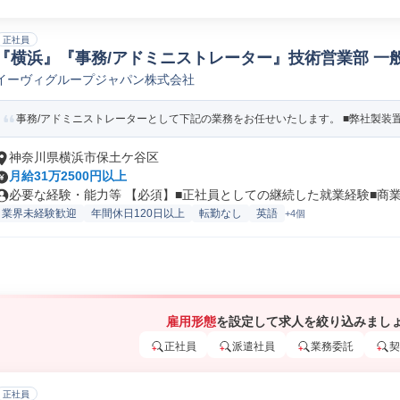
正社員
『横浜』『事務/アドミニストレーター』技術営業部 一
イーヴィグループジャパン株式会社
事務/アドミニストレーターとして下記の業務をお任せいたします。 ■弊社製装置
神奈川県横浜市保土ケ谷区
月給31万2500円以上
必要な経験・能力等 【必須】■正社員としての継続した就業経験■商業、
業界未経験歓迎
年間休日120日以上
転勤なし
英語
+4個
雇用形態
を設定して求人を絞り込みまし
正社員
派遣社員
業務委託
契
正社員