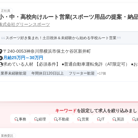
正社員
小・中・高校向けルート営業(スポーツ用品の提案・納品
株式会社グリーンスポーツ
スポーツ好き集まれ！土日祝休＆未経験から始める学校ルート営業
〒240-0053神奈川県横浜市保土ケ谷区新井町
月給25万円～30万円
求めている人材 【必須条件】 ●普通自動車運転免許（AT限定可） ●お..
業界未経験歓迎
年間休日120日以上
フリーター歓迎
+17個
キーワード
を設定して求人を絞り込みまし
事務
経理
不動産
営業
IT
英語
業務委託