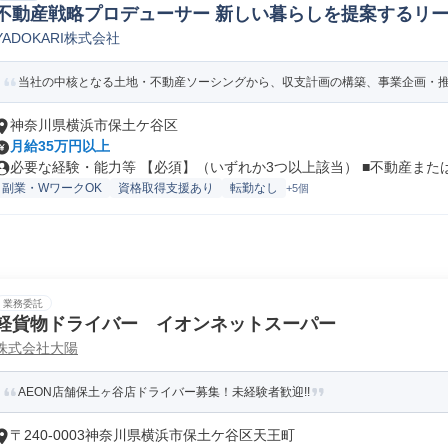
不動産戦略プロデューサー 新しい暮らしを提案するリー
YADOKARI株式会社
事業企画/開発
当社の中核となる土地・不動産ソーシングから、収支計画の構築、事業企画・推進
神奈川県横浜市保土ケ谷区
月給35万円以上
必要な経験・能力等 【必須】（いずれか3つ以上該当） ■不動産または都
副業・WワークOK
資格取得支援あり
転勤なし
+5個
業務委託
軽貨物ドライバー イオンネットスーパー
株式会社大陽
AEON店舗保土ヶ谷店ドライバー募集！未経験者歓迎!!
〒240-0003神奈川県横浜市保土ケ谷区天王町