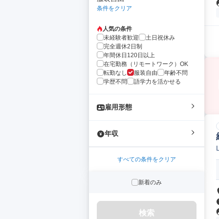
条件をクリア
人気の条件
未経験者歓迎
土日祝休み
完全週休2日制
年間休日120日以上
在宅勤務（リモートワーク）OK
転勤なし
服装自由
年齢不問
学歴不問
語学力を活かせる
雇用形態
年収
すべての条件をクリア
新着のみ
検索