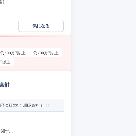
 ...
気になる
う
600万円以上
700万円以上
万円以上
理会計
会社含む）/開示資料（...
す...