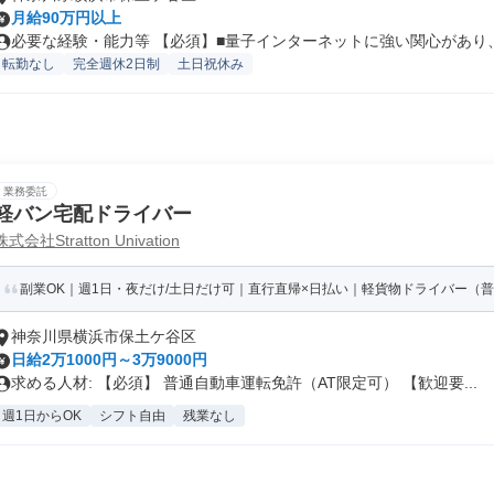
月給90万円以上
必要な経験・能力等 【必須】■量子インターネットに強い関心があり、見
転勤なし
完全週休2日制
土日祝休み
業務委託
軽バン宅配ドライバー
株式会社Stratton Univation
副業OK｜週1日・夜だけ/土日だけ可｜直行直帰×日払い｜軽貨物ドライバー（普
神奈川県横浜市保土ケ谷区
日給2万1000円～3万9000円
求める人材: 【必須】 普通自動車運転免許（AT限定可） 【歓迎要...
週1日からOK
シフト自由
残業なし