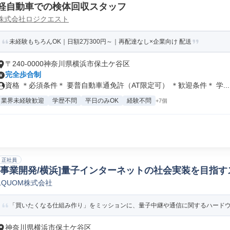
軽自動車での検体回収スタッフ
株式会社ロジクエスト
未経験もちろんOK｜日額2万300円～｜再配達なし×企業向け 配送
〒240-0000神奈川県横浜市保土ケ谷区
完全歩合制
資格 ＊必須条件＊ 要普自動車通免許（AT限定可） ＊歓迎条件＊ 学...
業界未経験歓迎
学歴不問
平日のみOK
経験不問
+7個
正社員
[事業開発/横浜]量子インターネットの社会実装を目指す
LQUOM株式会社
事業企画/開発
「買いたくなる仕組み作り」をミッションに、量子中継や通信に関するハードウェ
神奈川県横浜市保土ケ谷区