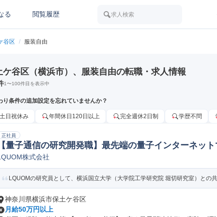
なる
閲覧履歴
求人検索
ケ谷区
/
服装自由
土ケ谷区（横浜市）、服装自由の転職・求人情報
件
1
〜
100
件目を表示中
わり条件の追加設定を忘れていませんか？
土日祝休み
年間休日120日以上
完全週休2日制
学歴不問
正社員
【量子通信の研究開発職】最先端の量子インターネット
LQUOM株式会社
数物系科学学術研究
LQUOMの研究員として、横浜国立大学（大学院工学研究院 堀切研究室）との共同
神奈川県横浜市保土ケ谷区
月給50万円以上