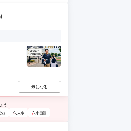
)
.
気になる
ょう
総務
人事
中国語