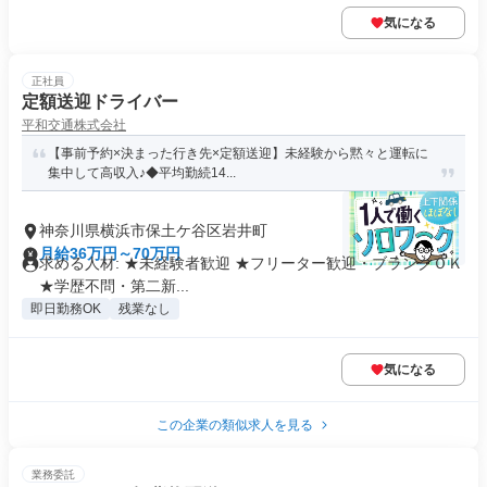
気になる
正社員
定額送迎ドライバー
平和交通株式会社
【事前予約×決まった行き先×定額送迎】未経験から黙々と運転に
集中して高収入♪◆平均勤続14...
神奈川県横浜市保土ケ谷区岩井町
月給36万円～70万円
求める人材: ★未経験者歓迎 ★フリーター歓迎・ブランクＯＫ
★学歴不問・第二新...
即日勤務OK
残業なし
気になる
この企業の類似求人を見る
業務委託