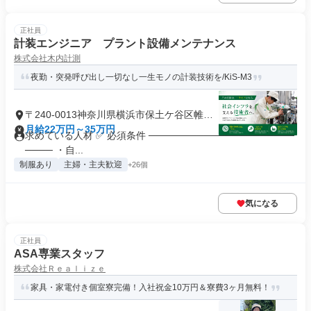
正社員
計装エンジニア プラント設備メンテナンス
株式会社木内計測
夜勤・突発呼び出し一切なし一生モノの計装技術を/KiS-M3
〒240-0013神奈川県横浜市保土ケ谷区帷子
町
月給22万円～35万円
求めている人材 ✅ 必須条件 ─────────────────────
──── ・自...
制服あり
主婦・主夫歓迎
+26個
気になる
正社員
ASA専業スタッフ
株式会社Ｒｅａｌｉｚｅ
家具・家電付き個室寮完備！入社祝金10万円＆寮費3ヶ月無料！