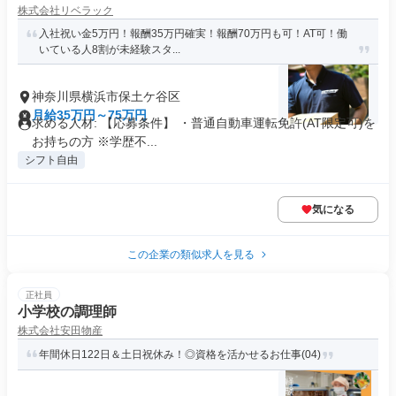
株式会社リベラック
入社祝い金5万円！報酬35万円確実！報酬70万円も可！AT可！働
いている人8割が未経験スタ...
神奈川県横浜市保土ケ谷区
月給35万円～75万円
求める人材: 【応募条件】 ・普通自動車運転免許(AT限定可)を
お持ちの方 ※学歴不...
シフト自由
気になる
この企業の類似求人を見る
正社員
小学校の調理師
株式会社安田物産
年間休日122日＆土日祝休み！◎資格を活かせるお仕事(04)