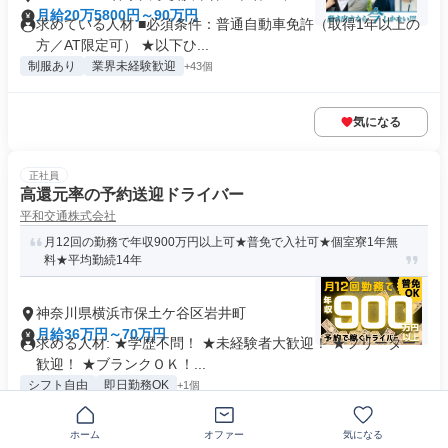
台
月給20万5800円～90万円
求めている人材 ■必須条件：普通自動車免許（取得1年以上の
方／AT限定可） ★以下ひ...
制服あり
業界未経験歓迎
+43個
気になる
正社員
高還元率の予約送迎ドライバー
平和交通株式会社
月12回の勤務で年収900万円以上可★普免で入社可★個室寮1年無
料★平均勤続14年
神奈川県横浜市保土ケ谷区岩井町
月給36万円～70万円
求める人材: ★学歴不問！ ★未経験者大歓迎！ ★フリーター
歓迎！ ★ブランクＯＫ！...
シフト自由
即日勤務OK
+1個
ホーム
オファー
気になる
気になる