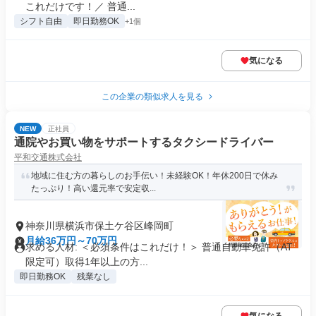
これだけです！／ 普通...
シフト自由
即日勤務OK
+1個
気になる
この企業の類似求人を見る
NEW
正社員
通院やお買い物をサポートするタクシードライバー
平和交通株式会社
地域に住む方の暮らしのお手伝い！未経験OK！年休200日で休み
たっぷり！高い還元率で安定収...
神奈川県横浜市保土ケ谷区峰岡町
月給36万円～70万円
求める人材: ＜必須条件はこれだけ！＞ 普通自動車免許（AT
限定可）取得1年以上の方...
即日勤務OK
残業なし