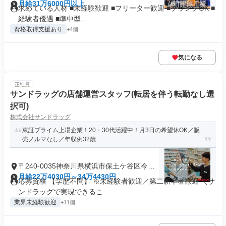
町
月給31万6000円以上
求めている人材 ■未経験歓迎 ■フリーター歓迎 ■ブランクOK ■
経験者優遇 ■準中型...
資格取得支援あり
+4個
気になる
正社員
サンドラッグの店舗運営スタッフ(転居を伴う転勤なし選
択可)
株式会社サンドラッグ
東証プライム上場企業！20・30代活躍中！月3日の希望休OK／販
売ノルマなし／年収例32歳...
〒240-0035神奈川県横浜市保土ケ谷区今井
町
月給22万4030円～34万4430円
応募資格 【学歴不問】 ※未経験者歓迎／第二新卒者歓迎 ＼サ
ンドラッグで実現できるこ...
業界未経験歓迎
+11個