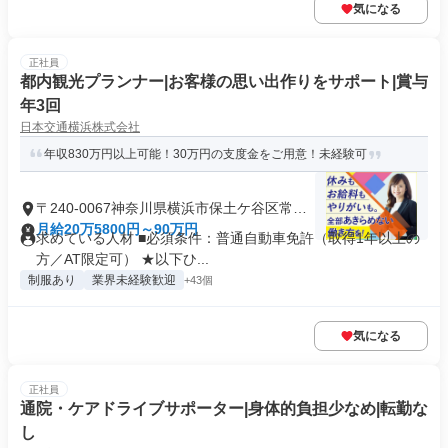
気になる
正社員
都内観光プランナー|お客様の思い出作りをサポート|賞与
年3回
日本交通横浜株式会社
年収830万円以上可能！30万円の支度金をご用意！未経験可
〒240-0067神奈川県横浜市保土ケ谷区常盤
台
月給20万5800円～90万円
求めている人材 ■必須条件：普通自動車免許（取得1年以上の
方／AT限定可） ★以下ひ...
制服あり
業界未経験歓迎
+43個
気になる
正社員
通院・ケアドライブサポーター|身体的負担少なめ|転勤な
し