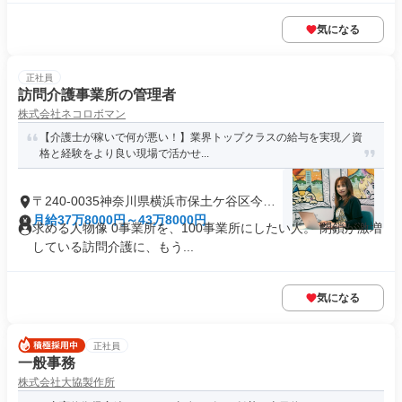
気になる
正社員
訪問介護事業所の管理者
株式会社ネコロボマン
【介護士が稼いで何が悪い！】業界トップクラスの給与を実現／資
格と経験をより良い現場で活かせ...
〒240-0035神奈川県横浜市保土ケ谷区今井
町
月給37万8000円～43万8000円
求める人物像 0事業所を、100事業所にしたい人。 閉鎖が激増
している訪問介護に、もう...
気になる
正社員
一般事務
株式会社大協製作所