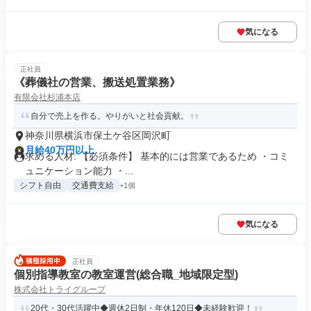
気になる
正社員
《葬儀社の営業、搬送処置業務》
有限会社杉浦本店
自分で売上を作る。やりがいと社会貢献。
神奈川県横浜市保土ケ谷区岡沢町
月給40万円以上
求める人材: 【必須条件】 基本的には営業であるため ・コミ
ュニケーション能力 ・...
シフト自由
交通費支給
+1個
気になる
正社員
個別指導教室の教室運営(総合職_地域限定型)
株式会社トライグループ
20代・30代活躍中◆週休2日制・年休120日◆未経験歓迎！