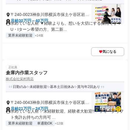
〒240-0023神奈川県横浜市保土ケ谷区岩井
町
月給30万円～40万円
求めている人材 ▼経験よりも、想いを大切にする採用です▼
U・Iターン希望の方、第二新...
業界未経験歓迎
+14個
気になる
正社員
倉庫内作業スタッフ
株式会社栄村商店
日勤のみ✨未経験歓迎✨基本土日祝休み✨賞与年2回あり
〒240-0043神奈川県横浜市保土ケ谷区坂本
町
月給21万円～24万円
求めている人材 ✅未経験歓迎、経験者大歓迎!! ✅フォークリフ
ト免許お持ちの方尚可 ...
業界未経験歓迎
車通勤OK
+12個