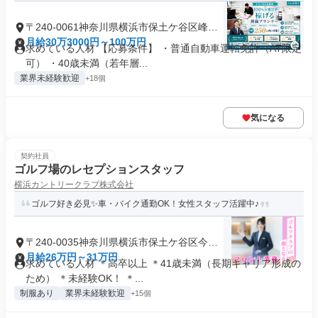
〒240-0061神奈川県横浜市保土ケ谷区峰沢
町
月給30万3000円～100万円
求めている人材 【応募条件】 ・普通自動車運転免許（AT限定
可） ・40歳未満（若年層...
業界未経験歓迎
+18個
気になる
契約社員
ゴルフ場のレセプションスタッフ
横浜カントリークラブ株式会社
ゴルフ好き必見✨車・バイク通勤OK！女性スタッフ活躍中♪
〒240-0035神奈川県横浜市保土ケ谷区今井
町
月給26万円～31万円
求めている人材 ＊高卒以上 ＊41歳未満（長期キャリア形成の
ため） ＊未経験OK！ ＊...
制服あり
業界未経験歓迎
+15個