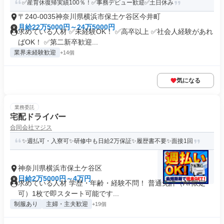
✅産育休復帰実績100％！✅事務デビュー歓迎✅土日休み
〒240-0035神奈川県横浜市保土ケ谷区今井町
月給22万5000円～24万5000円
求めている人材 ✅未経験OK！ ✅高卒以上 ✅社会人経験があれ
ばOK！ ✅第二新卒歓迎...
業界未経験歓迎
+14個
気になる
業務委託
宅配ドライバー
合同会社マジス
✨週払可・入寮可✨研修中も日給2万保証✨履歴書不要✨面接1回
神奈川県横浜市保土ケ谷区
日給2万5000円～4万円
求めている人材 学歴・年齢・経験不問！ 普通免許（AT限定
可）1枚で即スタート可能です...
制服あり
主婦・主夫歓迎
+19個