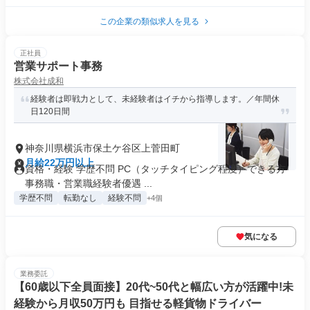
この企業の類似求人を見る
正社員
営業サポート事務
株式会社成和
経験者は即戦力として、未経験者はイチから指導します。／年間休
日120日間
神奈川県横浜市保土ケ谷区上菅田町
月給22万円以上
資格・経験 学歴不問 PC（タッチタイピング程度）できる方
事務職・営業職経験者優遇 ...
学歴不問
転勤なし
経験不問
+4個
気になる
業務委託
【60歳以下全員面接】20代~50代と幅広い方が活躍中!未
経験から月収50万円も 目指せる軽貨物ドライバー