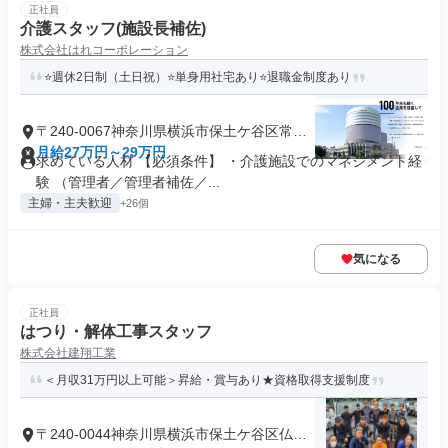
正社員
介護スタッフ(施設長補佐)
株式会社はれコーポレーション
⭐️週休2日制（土日祝）⭐️単身用社宅あり⭐️退職金制度あり
〒240-0067神奈川県横浜市保土ケ谷区常盤
台
月給27万円～29万円
求めている人材 【必須条件】 ・介護施設でのマネジメント経
験 （管理者／管理者補佐／...
主婦・主夫歓迎
+26個
気になる
正社員
はつり・解体工事スタッフ
株式会社建翔工業
＜月収31万円以上可能＞昇給・賞与あり★資格取得支援制度
〒240-0044神奈川県横浜市保土ケ谷区仏向