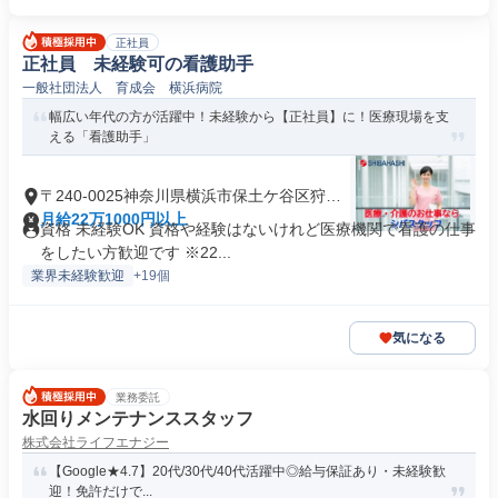
正社員
正社員 未経験可の看護助手
一般社団法人 育成会 横浜病院
幅広い年代の方が活躍中！未経験から【正社員】に！医療現場を支
える「看護助手」
〒240-0025神奈川県横浜市保土ケ谷区狩場
町
月給22万1000円以上
資格 未経験OK 資格や経験はないけれど医療機関で看護の仕事
をしたい方歓迎です ※22...
業界未経験歓迎
+19個
気になる
業務委託
水回りメンテナンススタッフ
株式会社ライフエナジー
【Google★4.7】20代/30代/40代活躍中◎給与保証あり・未経験歓
迎！免許だけで...