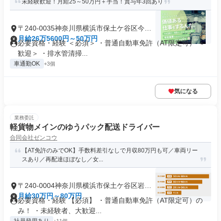
未経験歓迎！月給25～50万円＋手当！賞与年3回あり
〒240-0035神奈川県横浜市保土ケ谷区今井
町
月給26万5600円～50万円
必要資格・経験 ＜必須＞ ・普通自動車免許（AT限定可） ＜
歓迎＞ ・排水管清掃...
車通勤OK
+3個
気になる
業務委託
軽貨物メインのゆうパック配送ドライバー
合同会社ゼンコウ
【AT免許のみでOK】手数料差引なしで月収80万円も可／車両リー
スあり／再配達ほぼなし／女...
〒240-0004神奈川県横浜市保土ケ谷区岩間
町
月給30万円～80万円
必要資格・経験 【必須】 ・普通自動車免許（AT限定可）の
み！ ・未経験者、大歓迎...