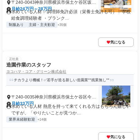
〒240-0043神奈川県横浜市保土ケ谷区坂本
町
月給24万円～28万円
求めている人材 ✅調理師免許必須（栄養士免許も可） ✅学校
給食調理経験者 ・ブランク...
制服あり
主婦・主夫歓迎
+35個
気になる
正社員
造園作業のスタッフ
ヨコハマ・コア・グリーン株式会社
チカラより機械！✅若手が造る新しい造園業**残業無し**
〒240-0035神奈川県横浜市保土ケ谷区今井
町
月給33万円
求めている人材 熱意を持って来てくれる方はもちろん嬉しい
ですが、「やりたいことが見つか...
業界未経験歓迎
+14個
気になる