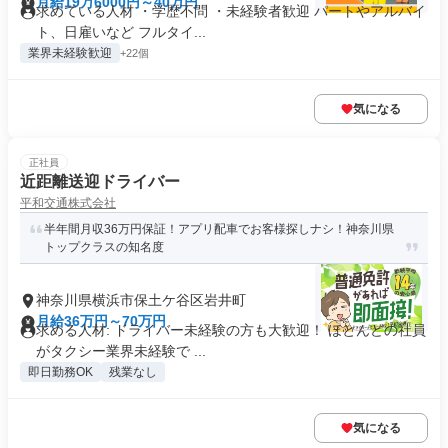
町
月給19万6000円～40万円
求めている人材 ・学歴不問 ・未経験者歓迎 パートやアルバイ
ト、日雇いなど フルタイ...
業界未経験歓迎
+22個
気になる
正社員
近距離送迎ドライバー
平和交通株式会社
半年間月収36万円保証！アプリ配車でお客様探しナシ！神奈川県
トップクラスの知名度
神奈川県横浜市保土ケ谷区岩井町
月給36万円～70万円
求める人材: ドライバー未経験の方も大歓迎！ ほとんどの社員
がタクシー業界未経験で ...
即日勤務OK
残業なし
気になる