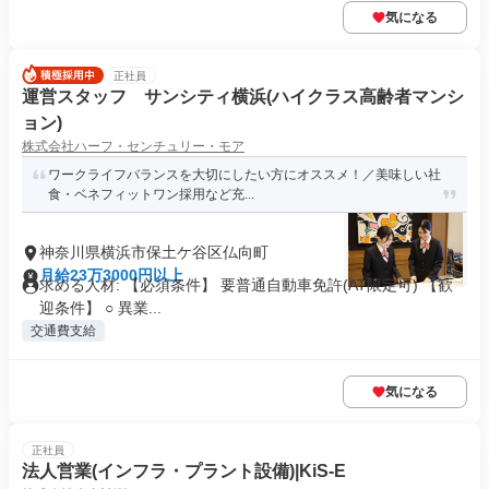
気になる
正社員
運営スタッフ サンシティ横浜(ハイクラス高齢者マンシ
ョン)
株式会社ハーフ・センチュリー・モア
ワークライフバランスを大切にしたい方にオススメ！／美味しい社
食・ベネフィットワン採用など充...
神奈川県横浜市保土ケ谷区仏向町
月給23万3000円以上
求める人材: 【必須条件】 要普通自動車免許(AT限定可) 【歓
迎条件】 ○ 異業...
交通費支給
気になる
正社員
法人営業(インフラ・プラント設備)|KiS-E