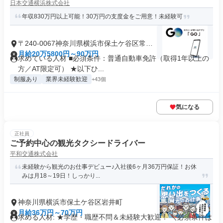
日本交通横浜株式会社
年収830万円以上可能！30万円の支度金をご用意！未経験可
〒240-0067神奈川県横浜市保土ケ谷区常盤
台
月給20万5800円～90万円
求めている人材 ■必須条件：普通自動車免許（取得1年以上の
方／AT限定可） ★以下ひ...
制服あり
業界未経験歓迎
+43個
気になる
正社員
ご予約中心の観光タクシードライバー
平和交通株式会社
未経験から観光のお仕事デビュー♪入社後6ヶ月36万円保証！お休
みは月18～19日！しっかり...
神奈川県横浜市保土ケ谷区岩井町
月給36万円～70万円
求める人材: ★学歴・職歴不問＆未経験大歓迎！ ＼必須条件は