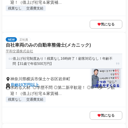
迎！（借上げ社宅＆家賃補...
残業なし
交通費支給
気になる
NEW
正社員
自社車両のみの自動車整備士(メカニック)
平和交通株式会社
借上げ社宅制度あり！残業なし16時終了！顧客対応なし！年齢不
問【31歳で年収500万円】
神奈川県横浜市保土ケ谷区岩井町
月給23万円以上
求める人材: ◎学歴不問 ◎第二新卒歓迎！ ◎U・Iターン歓
迎！（借上げ社宅＆家賃補...
残業なし
交通費支給
気になる