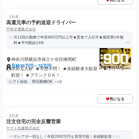
気になる
正社員
高還元率の予約送迎ドライバー
平和交通株式会社
月12回の勤務で年収900万円以上可★普免で入社可★個室寮1年無
料★平均勤続14年
神奈川県横浜市保土ケ谷区峰岡町
月給36万円～70万円
求める人材: ★学歴不問！ ★未経験者大歓迎！ ★フリーター
歓迎！ ★ブランクＯＫ！...
シフト自由
即日勤務OK
+1個
気になる
正社員
注文住宅の完全反響営業
ヤマト住建株式会社
テレアポ一切なし！年収2000万円も実現可能！未経験歓迎！