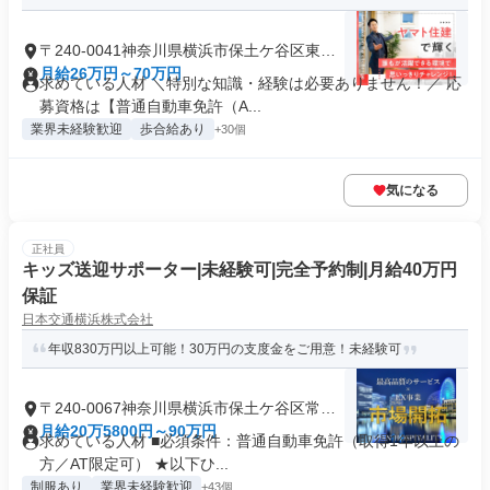
〒240-0041神奈川県横浜市保土ケ谷区東川
島町
月給26万円～70万円
求めている人材 ＼特別な知識・経験は必要ありません！／ 応
募資格は【普通自動車免許（A...
業界未経験歓迎
歩合給あり
+30個
気になる
正社員
キッズ送迎サポーター|未経験可|完全予約制|月給40万円
保証
日本交通横浜株式会社
年収830万円以上可能！30万円の支度金をご用意！未経験可
〒240-0067神奈川県横浜市保土ケ谷区常盤
台
月給20万5800円～90万円
求めている人材 ■必須条件：普通自動車免許（取得1年以上の
方／AT限定可） ★以下ひ...
制服あり
業界未経験歓迎
+43個