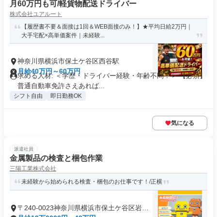
月60万円も可/軽貨物配送ドライバー
株式会社ユアルート
【履歴書不要＆面接は1回＆WEB面接のみ！】★平均日給2万円｜
大手宅配×高単価案件｜未経験...
神奈川県横浜市保土ケ谷区西谷駅
月給40万円～60万円
求める人材: ＜学歴・ドライバー経験・年齢不問！＞ 【必須】
普通自動車免許さえあれば...
シフト自由
即日勤務OK
気になる
派遣社員
金属製品の検査と梱包作業
三陽工業株式会社
未経験から始められる検査・梱包のお仕事です！/正横
〒240-0023神奈川県横浜市保土ケ谷区岩井