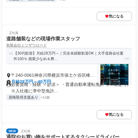
気になる
正社員
道路舗装などの現場作業スタッフ
有限会社ミツザワロード
【30代歓迎】月給28万円～｜完全未経験歓迎OK｜大手道路会社案
件100％ 残業少なめ＆寮...
〒240-0061神奈川県横浜市保土ケ谷区峰沢
町
月給28万円～40万円
必要資格・経験 ＜必須＞ ・普通自動車運転免許（AT限定可）
※入社後に準中型免許...
資格取得支援あり
+11個
気になる
NEW
正社員
通院やお買い物をサポートするタクシードライバー