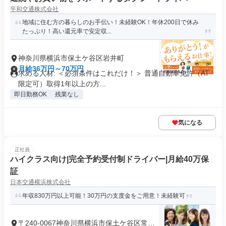
平和交通株式会社
地域に住む方の暮らしのお手伝い！未経験OK！年休200日で休み
たっぷり！高い還元率で安定収...
神奈川県横浜市保土ケ谷区岩井町
月給36万円～70万円
求める人材: ＜必須条件はこれだけ！＞ 普通自動車免許（AT
限定可）取得1年以上の方...
即日勤務OK
残業なし
気になる
正社員
ハイクラス向け|完全予約受付制ドライバー|月給40万保
証
日本交通横浜株式会社
年収830万円以上可能！30万円の支度金をご用意！未経験可
〒240-0067神奈川県横浜市保土ケ谷区常盤