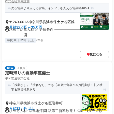
株式会社木内計測
売る営業より支える営業、インフラを支える営業職/KiS-E
〒240-0013神奈川県横浜市保土ケ谷区帷子
町
月給22万円～35万円
求めている人材 ✅ 必須条件 ─────────────────────
──── ・営...
年間休日120日以上
+21個
気になる
NEW
正社員
定時帰りの自動車整備士
平和交通株式会社
「残業なし」「接客なし」でも【31歳で年収500万円実績！】／社
宅＆家賃補助あり
神奈川県横浜市保土ケ谷区岩井町
月給23万円以上
求める人材: ◎学歴不問 ◎第二新卒歓迎！ ◎U・Iターン歓