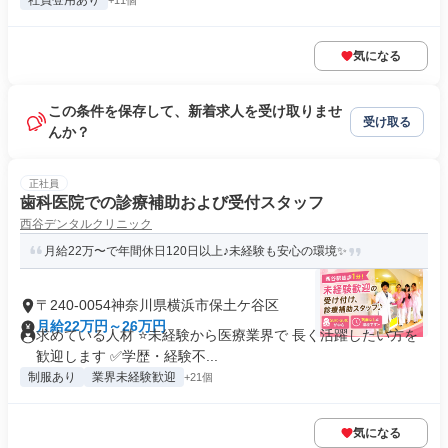
社員登用あり
+11個
気になる
この条件を保存して、新着求人を受け取りませ
受け取る
んか？
正社員
歯科医院での診療補助および受付スタッフ
西谷デンタルクリニック
月給22万〜で年間休日120日以上♪未経験も安心の環境✨
〒240-0054神奈川県横浜市保土ケ谷区
月給22万円～26万円
求めている人材 ⭐未経験から医療業界で 長く活躍したい方を
歓迎します ✅学歴・経験不...
制服あり
業界未経験歓迎
+21個
気になる