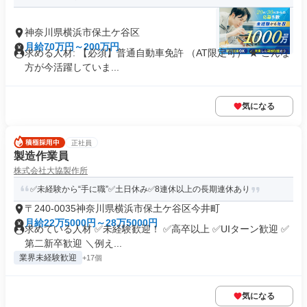
神奈川県横浜市保土ケ谷区
月給70万円～200万円
求める人材: 【必須】普通自動車免許 （AT限定可） ★ こんな
方が今活躍していま...
気になる
正社員
製造作業員
株式会社大協製作所
✅未経験から“手に職”✅土日休み✅8連休以上の長期連休あり
〒240-0035神奈川県横浜市保土ケ谷区今井町
月給22万5000円～28万5000円
求めている人材 ✅未経験歓迎！ ✅高卒以上 ✅UIターン歓迎 ✅
第二新卒歓迎 ＼例え...
業界未経験歓迎
+17個
気になる