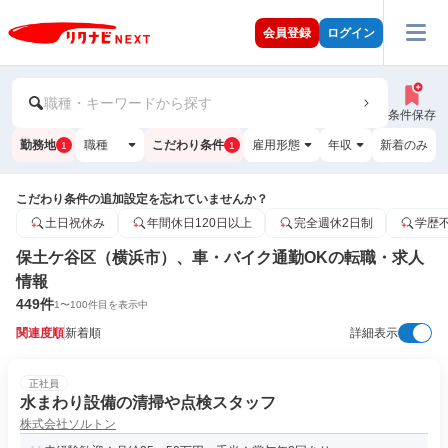
会員登録
ログイン
職種・キーワードから探す
条件保存
勤務地
職種
こだわり条件
雇用形態
年収
新着のみ
1
1
こだわり条件の追加設定を忘れていませんか？
土日祝休み
年間休日120日以上
完全週休2日制
学歴
保土ケ谷区（横浜市）、車・バイク通勤OKの転職・求人
情報
449
件
1
〜
100
件目を表示中
関連度順
新着順
詳細表示
正社員
水まわり設備の清掃や点検スタッフ
株式会社ソルトン