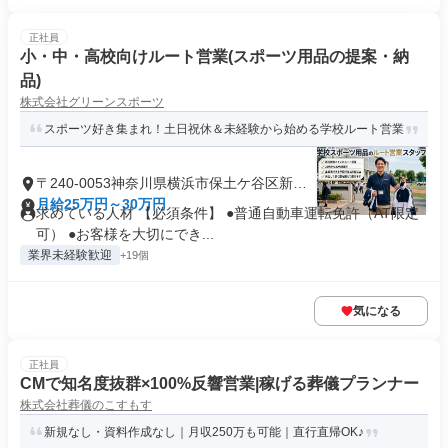
正社員
小・中・高校向けルート営業(スポーツ用品の提案・納
品)
株式会社グリーンスポーツ
スポーツ好き集まれ！土日祝休＆未経験から始める学校ルート営業
〒240-0053神奈川県横浜市保土ケ谷区新井
町
月給25万円～30万円
求めている人材 【必須条件】 ●普通自動車運転免許（AT限定
可） ●お客様を大切にでき...
業界未経験歓迎
+19個
気になる
正社員
CMで知名度抜群×100%反響営業|稼げる葬儀プランナー
株式会社葬儀のこすもす
新規なし・資料作成なし｜月収250万も可能｜直行直帰OK♪