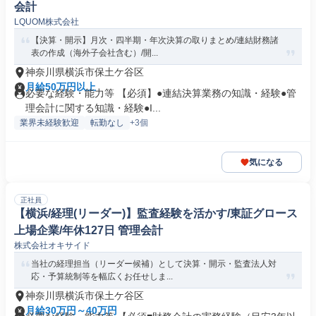
会計
LQUOM株式会社
【決算・開示】月次・四半期・年次決算の取りまとめ/連結財務諸
表の作成（海外子会社含む）/開...
神奈川県横浜市保土ケ谷区
月給50万円以上
必要な経験・能力等 【必須】●連結決算業務の知識・経験●管
理会計に関する知識・経験●I...
業界未経験歓迎
転勤なし
+3個
気になる
正社員
【横浜/経理(リーダー)】監査経験を活かす/東証グロース
上場企業/年休127日 管理会計
株式会社オキサイド
当社の経理担当（リーダー候補）として決算・開示・監査法人対
応・予算統制等を幅広くお任せしま...
神奈川県横浜市保土ケ谷区
月給30万円～40万円