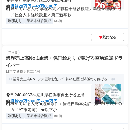
神奈川県横浜市保土ケ谷区川辺町
月給26万円～43万6000円
求めている人材 学歴不問／職種未経験歓迎／業種未経験歓迎
／社会人未経験歓迎／第二新卒歓...
制服あり
業界未経験歓迎
+36個
気になる
正社員
業界売上高No.1企業・保証給ありで稼げる空港送迎ドラ
イバー
日本交通横浜株式会社
業界売上高No.1／未経験歓迎／年齢や社歴に関係なく稼げる！
〒240-0067神奈川県横浜市保土ケ谷区常盤
台
月給20万5800円～90万円
求めている人材 ■必須条件：普通自動車免許（取得1年以上の
方／AT限定可） ★以下ひ...
制服あり
業界未経験歓迎
+51個