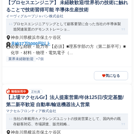
【プロセスエンジニア】 未経験歓迎/世界初の技術に触れ
ることで技術習得可能 半導体生産技術
イーヴィグループジャパン株式会社
プロセスエンジニアリングとして顧客要望に合った当社の半導体製
造関連装置のデモンストレーショ...
神奈川県横浜市保土ケ谷区
月給37万5000円以上
必要な経験・能力等 【必須】■理系学部の方（第二新卒可）■
化学・材料・物理・電気電子（...
業界未経験歓迎
+7個
気になる
正社員
【上場マクセルGr】法人提案営業/年休125日/安定基盤/
第二新卒歓迎 自動車/輸送機器法人営業
マクセルフロンティア株式会社
当社の車載用カメラレンズユニットの技術営業として、国内外の既
存顧客対応、市場調査、販売戦略...
神奈川県横浜市保土ケ谷区