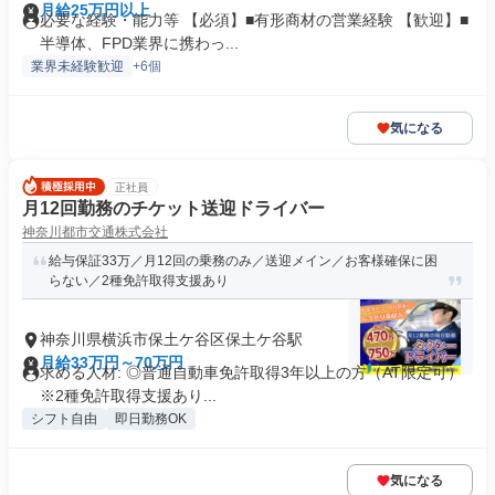
月給25万円以上
必要な経験・能力等 【必須】■有形商材の営業経験 【歓迎】■
半導体、FPD業界に携わっ...
業界未経験歓迎
+6個
気になる
正社員
月12回勤務のチケット送迎ドライバー
神奈川都市交通株式会社
給与保証33万／月12回の乗務のみ／送迎メイン／お客様確保に困
らない／2種免許取得支援あり
神奈川県横浜市保土ケ谷区保土ケ谷駅
月給33万円～70万円
求める人材: ◎普通自動車免許取得3年以上の方（AT限定可）
※2種免許取得支援あり...
シフト自由
即日勤務OK
気になる