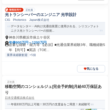
正社員
光トランシーバーのエンジニア 光学設計
CIG Photonics Japan株式会社
データセンター・AI向け光通信装置に使用される、シリコンフォト
ニクス光トランシーバーの技術...
神奈川県横浜市保土ケ谷区
年俸900万円～1200万円
必要な経験・能力等 【必須】■光通信業界経験3年、職種経験5
年 【尚可】■英語（TOE...
業界未経験歓迎
+5個
気になる
正社員
移動空間のコンシェルジュ|完全予約制|月給40万保証あ
り
日本交通横浜株式会社
年収830万円以上可能！30万円の支度金をご用意！未経験可