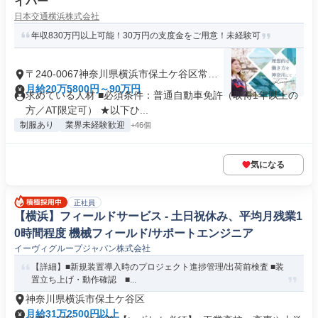
イバー
日本交通横浜株式会社
年収830万円以上可能！30万円の支度金をご用意！未経験可
〒240-0067神奈川県横浜市保土ケ谷区常盤
台
月給20万5800円～90万円
求めている人材 ■必須条件：普通自動車免許（取得1年以上の
方／AT限定可） ★以下ひ...
制服あり
業界未経験歓迎
+46個
気になる
正社員
【横浜】フィールドサービス - 土日祝休み、平均月残業1
0時間程度 機械フィールド/サポートエンジニア
イーヴィグループジャパン株式会社
【詳細】■新規装置導入時のプロジェクト進捗管理/出荷前検査 ■装
置立ち上げ・動作確認 ■...
神奈川県横浜市保土ケ谷区
月給31万2500円以上