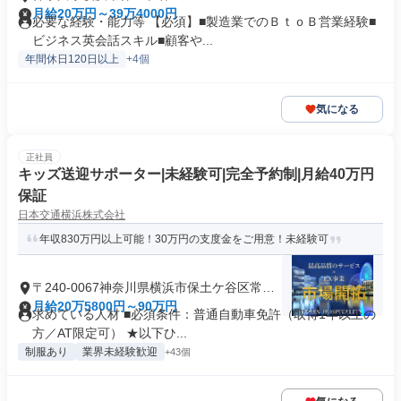
月給20万円～39万4000円
必要な経験・能力等 【必須】■製造業でのＢｔｏＢ営業経験■
ビジネス英会話スキル■顧客や...
年間休日120日以上
+4個
気になる
正社員
キッズ送迎サポーター|未経験可|完全予約制|月給40万円
保証
日本交通横浜株式会社
年収830万円以上可能！30万円の支度金をご用意！未経験可
〒240-0067神奈川県横浜市保土ケ谷区常盤
台
月給20万5800円～90万円
求めている人材 ■必須条件：普通自動車免許（取得1年以上の
方／AT限定可） ★以下ひ...
制服あり
業界未経験歓迎
+43個