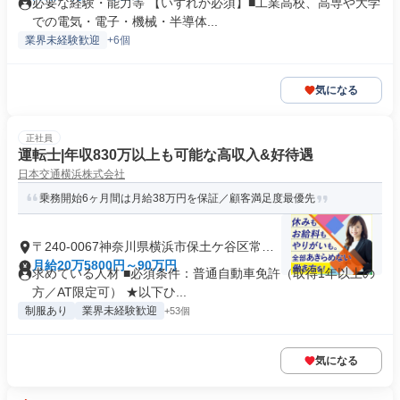
必要な経験・能力等 【いずれか必須】■工業高校、高専や大学
での電気・電子・機械・半導体...
業界未経験歓迎
+6個
気になる
正社員
運転士|年収830万以上も可能な高収入&好待遇
日本交通横浜株式会社
乗務開始6ヶ月間は月給38万円を保証／顧客満足度最優先
〒240-0067神奈川県横浜市保土ケ谷区常盤
台
月給20万5800円～90万円
求めている人材 ■必須条件：普通自動車免許（取得1年以上の
方／AT限定可） ★以下ひ...
制服あり
業界未経験歓迎
+53個
気になる