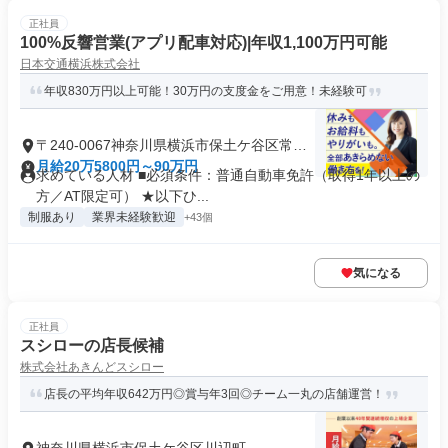
正社員
100%反響営業(アプリ配車対応)|年収1,100万円可能
日本交通横浜株式会社
年収830万円以上可能！30万円の支度金をご用意！未経験可
〒240-0067神奈川県横浜市保土ケ谷区常盤
台
月給20万5800円～90万円
求めている人材 ■必須条件：普通自動車免許（取得1年以上の
方／AT限定可） ★以下ひ...
制服あり
業界未経験歓迎
+43個
気になる
正社員
スシローの店長候補
株式会社あきんどスシロー
店長の平均年収642万円◎賞与年3回◎チーム一丸の店舗運営！