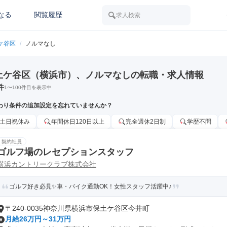
なる
閲覧履歴
求人検索
ケ谷区
/
ノルマなし
土ケ谷区（横浜市）、ノルマなしの転職・求人情報
件
1
〜
100
件目を表示中
わり条件の追加設定を忘れていませんか？
土日祝休み
年間休日120日以上
完全週休2日制
学歴不問
契約社員
ゴルフ場のレセプションスタッフ
横浜カントリークラブ株式会社
ゴルフ好き必見✨車・バイク通勤OK！女性スタッフ活躍中♪
〒240-0035神奈川県横浜市保土ケ谷区今井町
月給26万円～31万円