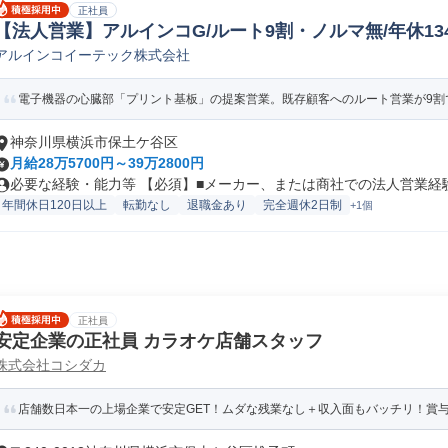
正社員
【法人営業】アルインコG/ルート9割・ノルマ無/年休134日
アルインコイーテック株式会社
気/電子製品法人営業
電子機器の心臓部「プリント基板」の提案営業。既存顧客へのルート営業が9割で
神奈川県横浜市保土ケ谷区
月給28万5700円～39万2800円
必要な経験・能力等 【必須】■メーカー、または商社での法人営業経験3
年間休日120日以上
転勤なし
退職金あり
完全週休2日制
+1個
正社員
安定企業の正社員 カラオケ店舗スタッフ
株式会社コシダカ
店舗数日本一の上場企業で安定GET！ムダな残業なし＋収入面もバッチリ！賞与年2