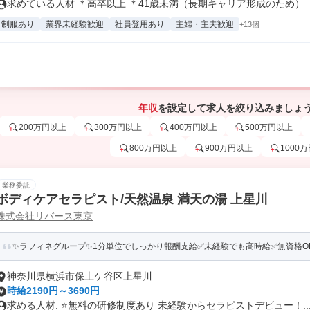
求めている人材 ＊高卒以上 ＊41歳未満（長期キャリア形成のため） ＊.
制服あり
業界未経験歓迎
社員登用あり
主婦・主夫歓迎
+13個
年収
を設定して求人を絞り込みましょ
200万円以上
300万円以上
400万円以上
500万円以上
800万円以上
900万円以上
1000
業務委託
ボディケアセラピスト/天然温泉 満天の湯 上星川
株式会社リバース東京
✨️ラフィネグループ✨1分単位でしっかり報酬支給️✅未経験でも高時給✅️無資格OK✅
神奈川県横浜市保土ケ谷区上星川
時給2190円～3690円
求める人材: ⭐️無料の研修制度あり 未経験からセラピストデビュー！..