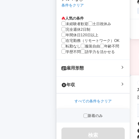
条件をクリア
人気の条件
未経験者歓迎
土日祝休み
完全週休2日制
年間休日120日以上
在宅勤務（リモートワーク）OK
転勤なし
服装自由
年齢不問
学歴不問
語学力を活かせる
雇用形態
年収
すべての条件をクリア
新着のみ
検索