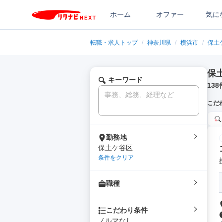
ホーム
オファー
気に
転職・求人トップ
/
神奈川県
/
横浜市
/
保土
保
キーワード
138
こだ
勤務地
保土ケ谷区
条件をクリア
職種
こだわり条件
ノルマなし