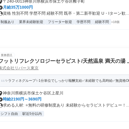
〒240-0013神奈川県横浜市保土ケ谷区帷子町
月給35万1000円
資格 性別不問 学歴不問 経験不問 既卒・第二新卒歓迎 U・Iターン歓...
制服あり
業界未経験歓迎
フリーター歓迎
学歴不問
経験不問
+18個
業務委託
フットリフレクソロジーセラピスト/天然温泉 満天の湯 
株式会社リバース東京
✨️ラフィネグループ✨1分単位でしっかり報酬支給️✅未経験でも高時給✅️無資格OK✅
神奈川県横浜市保土ケ谷区上星川
時給2190円～3690円
求める人材: ⭐️無料の研修制度あり 未経験からセラピストデビュー！..
シフト自由
駅近5分以内