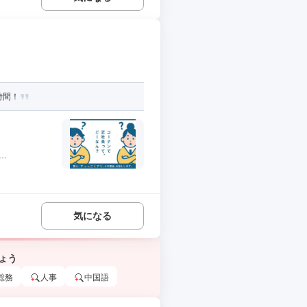
時間！
.
気になる
ょう
総務
人事
中国語