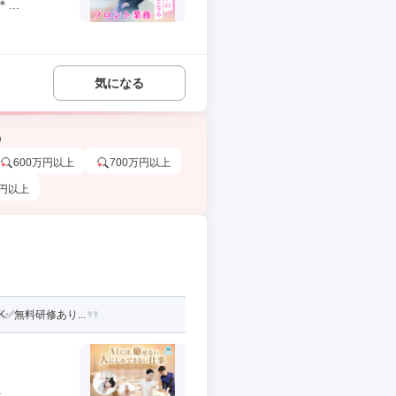
..
気になる
う
600万円以上
700万円以上
万円以上
️無料研修あり...
.