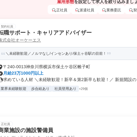
雇用形態
を設定して求人を絞り込みまし
正社員
派遣社員
業務委託
契
契約社員
転職サポート・キャリアアドバイザー
株式会社オーケーエス
＼未経験歓迎／ノルマなし/インセンあり/保土ヶ谷駅の目前！
〒240-0013神奈川県横浜市保土ケ谷区帷子町
月給23万1000円以上
求めている人材 ＼未経験歓迎！新卒＆第2新卒も歓迎！／ 新規開設の「
業界未経験歓迎
歩合給あり
社員登用あり
+29個
正社員
商業施設の施設警備員