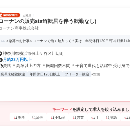
正社員
コーナンの販売staff(転居を伴う転勤なし)
コーナン商事株式会社
＜急募のお仕事＞コーナンで働く魅力って？実は…年間休日120日/平均残業14
神奈川県横浜市保土ケ谷区川辺町
月給23万円以上
資格 ＊高卒以上の方 ＊転職回数不問 ＊子育て世代も活躍中 受け身で..
業界未経験歓迎
年間休日120日以上
フリーター歓迎
+22個
キーワード
を設定して求人を絞り込みまし
事務
経理
不動産
営業
IT
英語