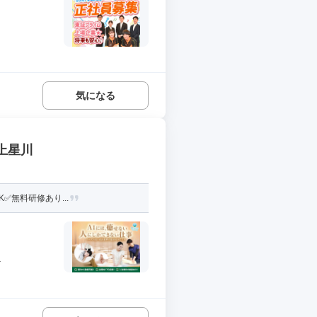
気になる
上星川
️無料研修あり...
.