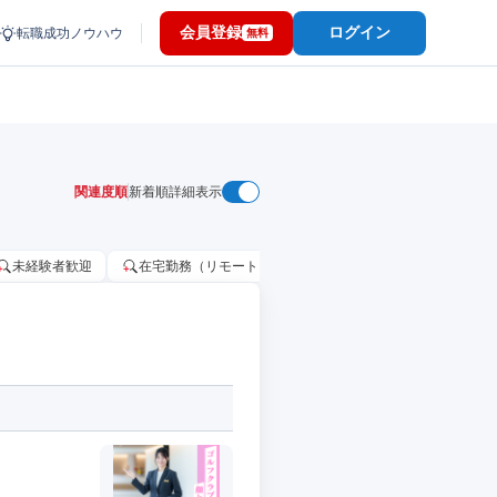
会員登録
ログイン
転職成功ノウハウ
無料
関連度順
新着順
詳細表示
未経験者歓迎
在宅勤務（リモートワーク）OK
家賃補助・住宅手当