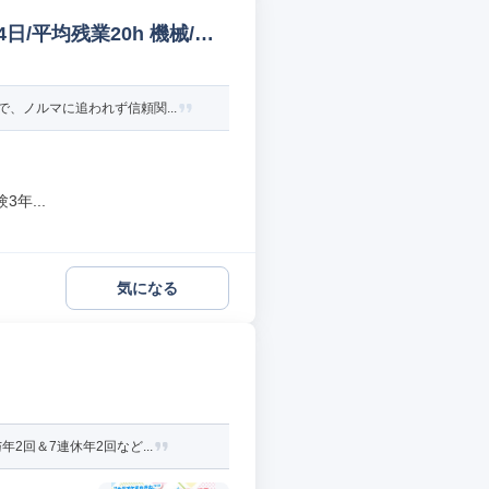
/平均残業20h 機械/電
、ノルマに追われず信頼関...
年...
気になる
回＆7連休年2回など...