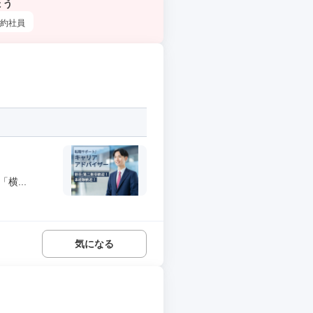
ょう
約社員
横...
気になる