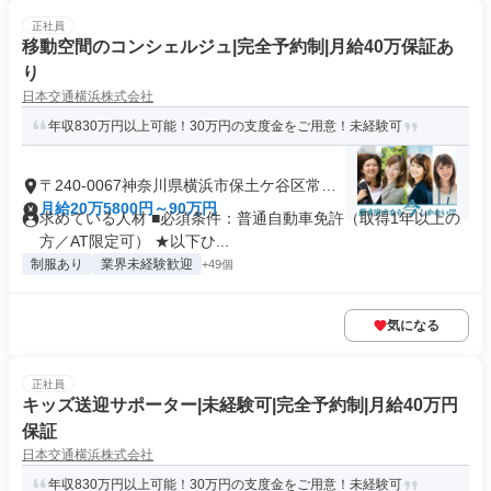
正社員
移動空間のコンシェルジュ|完全予約制|月給40万保証あ
り
日本交通横浜株式会社
年収830万円以上可能！30万円の支度金をご用意！未経験可
〒240-0067神奈川県横浜市保土ケ谷区常盤
台
月給20万5800円～90万円
求めている人材 ■必須条件：普通自動車免許（取得1年以上の
方／AT限定可） ★以下ひ...
制服あり
業界未経験歓迎
+49個
気になる
正社員
キッズ送迎サポーター|未経験可|完全予約制|月給40万円
保証
日本交通横浜株式会社
年収830万円以上可能！30万円の支度金をご用意！未経験可