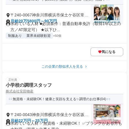
〒240-0067神奈川県横浜市保土ケ谷区常盤
台
月給20万5800円～90万円
求めている人材 ■必須条件：普通自動車免許（取得1年以上の
方／AT限定可） ★以下ひ...
制服あり
業界未経験歓迎
+50個
気になる
この企業の類似求人を見る
正社員
小学校の調理スタッフ
株式会社安田物産
無資格・未経験OK！健康と笑顔を支える✨調理のお仕事(04)
〒240-0043神奈川県横浜市保土ケ谷区坂本
町
月給22万円～25万円
求めている人材 ✅無資格・未経験OK！ ✅ブランクがある方も