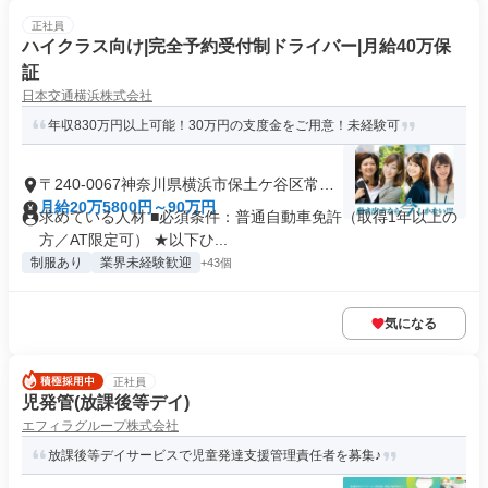
正社員
ハイクラス向け|完全予約受付制ドライバー|月給40万保
証
日本交通横浜株式会社
年収830万円以上可能！30万円の支度金をご用意！未経験可
〒240-0067神奈川県横浜市保土ケ谷区常盤
台
月給20万5800円～90万円
求めている人材 ■必須条件：普通自動車免許（取得1年以上の
方／AT限定可） ★以下ひ...
制服あり
業界未経験歓迎
+43個
気になる
正社員
児発管(放課後等デイ)
エフィラグループ株式会社
放課後等デイサービスで児童発達支援管理責任者を募集♪