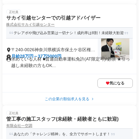
正社員
サカイ引越センターでの引越アドバイザー
株式会社サカイ引越センター
テレアポや飛び込み営業は一切ナシ！成約率は8割！未経験大歓迎
〒240-0026神奈川県横浜市保土ケ谷区権太
坂
月給28万円～37万5000円
求めている人材 ■普通自動車運転免許(AT限定可)/必須 ★引っ
越し未経験の方もOK...
気になる
この企業の類似求人を見る
正社員
管工事の施工スタッフ(未経験・経験者ともに歓迎)
有限会社一空調
あなたの「チャレンジ精神」を、全力でサポートします！