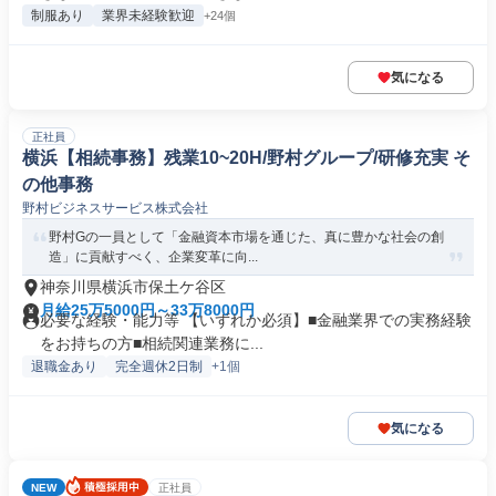
制服あり
業界未経験歓迎
+24個
気になる
正社員
横浜【相続事務】残業10~20H/野村グループ/研修充実 そ
の他事務
野村ビジネスサービス株式会社
野村Gの一員として「金融資本市場を通じた、真に豊かな社会の創
造」に貢献すべく、企業変革に向...
神奈川県横浜市保土ケ谷区
月給25万5000円～33万8000円
必要な経験・能力等 【いずれか必須】■金融業界での実務経験
をお持ちの方■相続関連業務に...
退職金あり
完全週休2日制
+1個
気になる
NEW
正社員