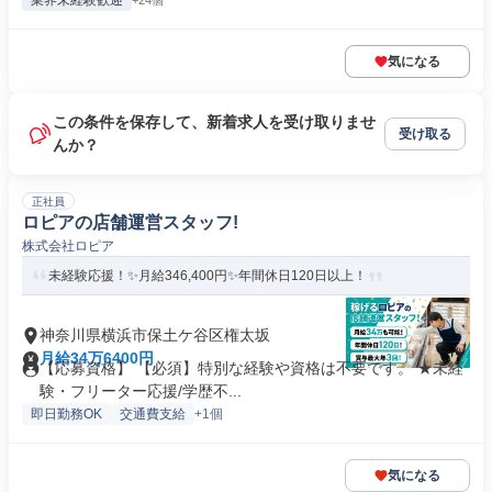
業界未経験歓迎
+24個
気になる
この条件を保存して、新着求人を受け取りませ
受け取る
んか？
正社員
ロピアの店舗運営スタッフ!
株式会社ロピア
未経験応援！✨月給346,400円✨年間休日120日以上！
神奈川県横浜市保土ケ谷区権太坂
月給34万6400円
【応募資格】 【必須】特別な経験や資格は不要です。 ★未経
験・フリーター応援/学歴不...
即日勤務OK
交通費支給
+1個
気になる