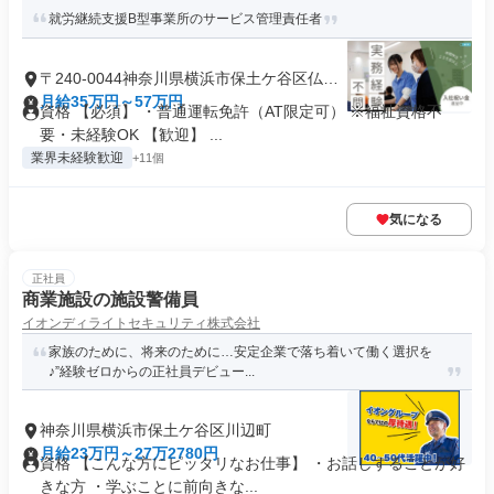
就労継続支援B型事業所のサービス管理責任者
〒240-0044神奈川県横浜市保土ケ谷区仏向
町
月給35万円～57万円
資格 【必須】 ・普通運転免許（AT限定可） ※福祉資格不
要・未経験OK 【歓迎】 ...
業界未経験歓迎
+11個
気になる
正社員
商業施設の施設警備員
イオンディライトセキュリティ株式会社
家族のために、将来のために…安定企業で落ち着いて働く選択を
♪”経験ゼロからの正社員デビュー...
神奈川県横浜市保土ケ谷区川辺町
月給23万円～27万2780円
資格 【こんな方にピッタリなお仕事】 ・お話しすることが好
きな方 ・学ぶことに前向きな...