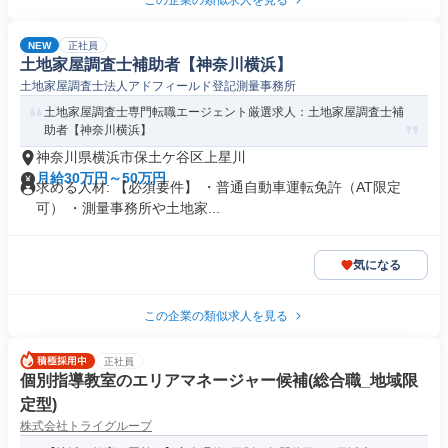
この企業の類似求人を見る
NEW
正社員
土地家屋調査士補助者【神奈川横浜】
土地家屋調査士法人アドフィールド登記測量事務所
土地家屋調査士専門転職エージェント厳選求人：土地家屋調査士補
助者【神奈川横浜】
神奈川県横浜市保土ケ谷区上星川
月給30万円～50万円
求める人材: 【必須要件】 ・普通自動車運転免許（AT限定
可） ・測量事務所や土地家...
気になる
この企業の類似求人を見る
正社員
個別指導教室のエリアマネージャー候補(総合職_地域限
定型)
株式会社トライグループ