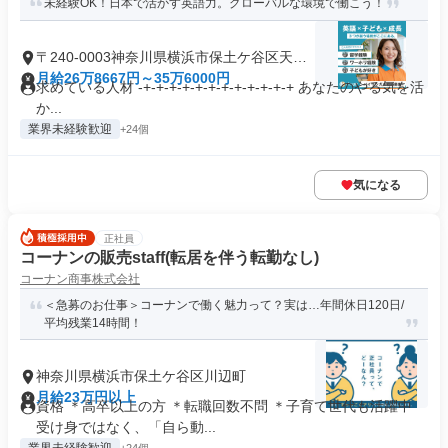
未経験OK！日本で活かす英語力。グローバルな環境で働こう！
〒240-0003神奈川県横浜市保土ケ谷区天王
町
月給26万8667円～35万6000円
求めている人材 -+-+-+-+-+-+-+-+-+-+-+-+ あなたのやる気を活
か...
業界未経験歓迎
+24個
気になる
正社員
コーナンの販売staff(転居を伴う転勤なし)
コーナン商事株式会社
＜急募のお仕事＞コーナンで働く魅力って？実は…年間休日120日/
平均残業14時間！
神奈川県横浜市保土ケ谷区川辺町
月給23万円以上
資格 ＊高卒以上の方 ＊転職回数不問 ＊子育て世代も活躍中
受け身ではなく、「自ら動...