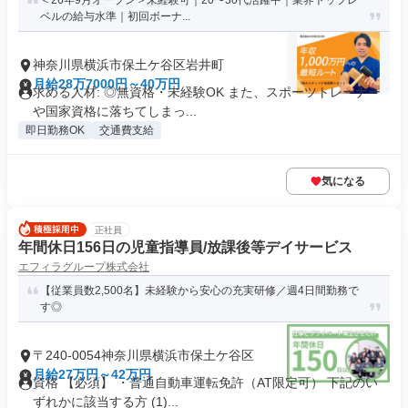
＜26年9月オープン＞未経験可｜20〜30代活躍中｜業界トップレ
ベルの給与水準｜初回ボーナ...
神奈川県横浜市保土ケ谷区岩井町
月給28万7000円～40万円
求める人材: ◎無資格・未経験OK また、スポーツトレーナー
や国家資格に落ちてしまっ...
即日勤務OK
交通費支給
気になる
正社員
年間休日156日の児童指導員/放課後等デイサービス
エフィラグループ株式会社
【従業員数2,500名】未経験から安心の充実研修／週4日間勤務で
す◎
〒240-0054神奈川県横浜市保土ケ谷区
月給27万円～42万円
資格 【必須】 ・普通自動車運転免許（AT限定可） 下記のい
ずれかに該当する方 (1)...