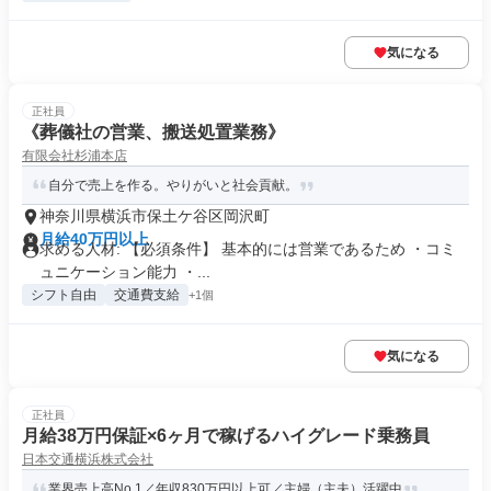
気になる
正社員
《葬儀社の営業、搬送処置業務》
有限会社杉浦本店
自分で売上を作る。やりがいと社会貢献。
神奈川県横浜市保土ケ谷区岡沢町
月給40万円以上
求める人材: 【必須条件】 基本的には営業であるため ・コミ
ュニケーション能力 ・...
シフト自由
交通費支給
+1個
気になる
正社員
月給38万円保証×6ヶ月で稼げるハイグレード乗務員
日本交通横浜株式会社
業界売上高No.1／年収830万円以上可／主婦（主夫）活躍中