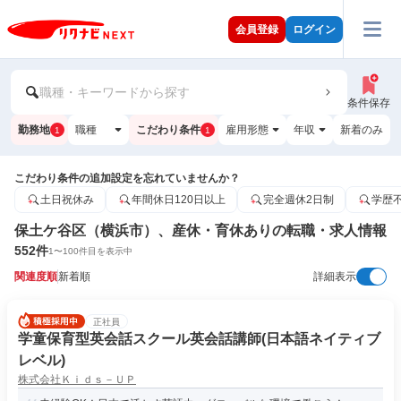
会員登録
ログイン
職種・キーワードから探す
条件保存
勤務地
職種
こだわり条件
雇用形態
年収
新着のみ
1
1
こだわり条件の追加設定を忘れていませんか？
土日祝休み
年間休日120日以上
完全週休2日制
学歴
保土ケ谷区（横浜市）、産休・育休ありの転職・求人情報
552
件
1
〜
100
件目を表示中
関連度順
新着順
詳細表示
正社員
学童保育型英会話スクール英会話講師(日本語ネイティブ
レベル)
株式会社Ｋｉｄｓ－ＵＰ