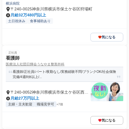
横浜病院
〒240-0025神奈川県横浜市保土ケ谷区狩場町
月給32万480円以上
土日祝休み
食事補助あり
気になる
正社員
看護師
医療法人社団日輝会うなやま整形外科
看護師/正社員/パート/夜勤なし/実務経験不問/ブランクOK/社会保険
完備/4週8休以上/...
〒240-0052神奈川県横浜市保土ケ谷区西谷
町
月給27万円以上
主婦・主夫歓迎
職場見学可
+7個
気になる