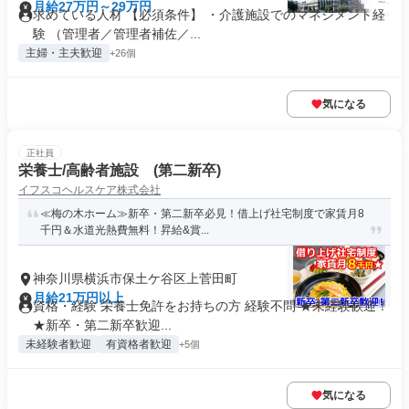
台
月給27万円～29万円
求めている人材 【必須条件】 ・介護施設でのマネジメント経
験 （管理者／管理者補佐／...
主婦・主夫歓迎
+26個
気になる
正社員
栄養士/高齢者施設 (第二新卒)
イフスコヘルスケア株式会社
≪梅の木ホーム≫新卒・第二新卒必見！借上げ社宅制度で家賃月8
千円＆水道光熱費無料！昇給&賞...
神奈川県横浜市保土ケ谷区上菅田町
月給21万円以上
資格・経験 栄養士免許をお持ちの方 経験不問 ★未経験歓迎！
★新卒・第二新卒歓迎...
未経験者歓迎
有資格者歓迎
+5個
気になる