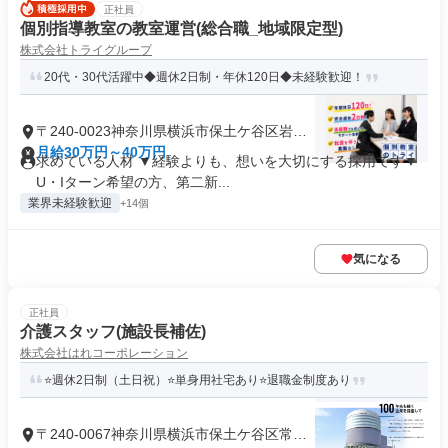
正社員
個別指導教室の教室運営(総合職_地域限定型)
株式会社トライグループ
20代・30代活躍中◆週休2日制・年休120日◆未経験歓迎！
〒240-0023神奈川県横浜市保土ケ谷区岩井
町
月給30万円～40万円
求めている人材 ▼経験よりも、想いを大切にする採用です▼
U・Iターン希望の方、第二新...
業界未経験歓迎
+14個
気になる
正社員
介護スタッフ(施設長補佐)
株式会社はれコーポレーション
⭐️週休2日制（土日祝）⭐️単身用社宅あり⭐️退職金制度あり
〒240-0067神奈川県横浜市保土ケ谷区常盤