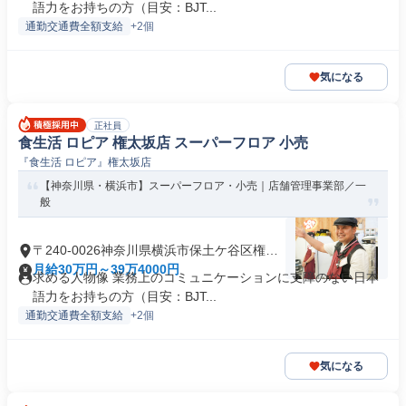
語力をお持ちの方（目安：BJT...
通勤交通費全額支給
+2個
気になる
正社員
食生活 ロピア 権太坂店 スーパーフロア 小売
『食生活 ロピア』権太坂店
【神奈川県・横浜市】スーパーフロア・小売｜店舗管理事業部／一
般
〒240-0026神奈川県横浜市保土ケ谷区権太
坂
月給30万円～39万4000円
求める人物像 業務上のコミュニケーションに支障のない日本
語力をお持ちの方（目安：BJT...
通勤交通費全額支給
+2個
気になる